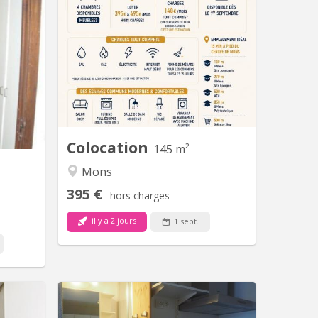
x avec 3
4 chambres de dispo dans une
e libre)
colocation entièrement rénovée à
 loin de
Mons Les espaces communs : - Salon
la haute
cosy - Cuisine full équipée (four, frigo,
aine les
etc. ) - Salle de bain moderne WC
lus de 2
séparé - veranda de rangement avec
iants un
machine à lavé Infos pratiques :
doyant à
Maison fraîchement rénovée, bien
te de...
isolée...
Colocation
145 m²
Mons
395 €
hors charges
il y a 2 jours
1 sept.
 2229
KM 1588