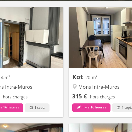
KM 2089
KM
ts individuels equipes douche et
1 kot comprenant lavabo. D
tchinette. Loyer 415, 00€ toutes
cuisine commune pour 2 loc
harges comprises (sauf internet
Loyer 315, 00€ toutes
 par mois). 11 mois de location
comprises (sauf internet +/
m. 2 mois de garantie locative.
mois). 11 mois de location mi
mois de garantie 
Kot
24 m²
20 m²
s Intra-Muros
Mons Intra-Muros
315 €
hors charges
hors charges
y a 16 heures
il y a 16 heures
1 sept.
1 sept
KM 2187
K