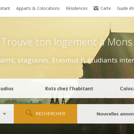
bitant
Apparts & Colocations
Résidences
Carte
Guide ét
Trouve ton logement
à Mons
ants, stagiaires, Erasmus
& étudiants inte
tudios
Kots chez l'habitant
Coloc
RECHERCHER
Nouvelles annon