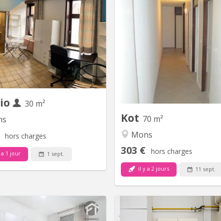
à louer Studio meublé se situant
Appartement spacieu
e du pourcelet 65 possédant un
chambres (Reste1 chambre d
ur (avec un coin cuisine, un coin
Idéalement situé non
 et un coin chambre), sdb + wc
l'université de UCL Mons et de 
 privatif) AINSI qu’un beau jardin
école HELHa, le "dom
 sans vis-à-vis. Le loyer est de
bruyeres" est un parc de p
400 euros charges communes
hectares qui offre aux étud
rises MAIS compteurs au nom
cadre de vie calme et ver
du...
proximité immédia
io
30 m²
Kot
70 m²
ns
Mons
hors charges
303 €
hors charges
 a 1 jour
1 sept.
il y a 2 jours
11 sept.
KM 847
KM