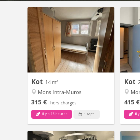
KM 2376
1 kot comprenant lavabo. Douche et
ko
cuisine commune pour 2 locataires.
ki
Loyer 315, 00€ toutes charges
c
comprises (sauf internet +/-15€ par
+/-15€
mois). 11 mois de location minimum. 2
minimu
mois de garantie locative.
Kot
Kot
14 m²
Mons Intra-Muros
Mon
315 €
415 €
hors charges
il y a 16 heures
il 
1 sept.
KM 1899