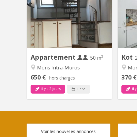
petit appartement 1 chambre
3 kot
comprenant: 1 hall privé, un salon, une
7000
salle à manger - cuisine, un bureau en
mezzanine, un wc séparé, une
compr
chambre, une salle de bain (bain,
avec l
lavabo, emplacement lave-linge).
équi
Chaudière gaz individuelle pour
frigo) 
l'appartement, entretien à charge du
partag
propriétaire (contrat...
Appartement
Kot
50 m²
Mons Intra-Muros
Mon
650 €
370 €
hors charges
il y a 2 jours
il y
Libre
Voir les nouvelles annonces