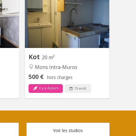
 la gare
Studios meublés à louer pour
étudiant(e)s comprenant une
kitchenette (avec frigo et freezer, 2
plaques chauffantes électriques, évier
inox et hotte), , un coin d'eau, (avec
douche et lavabo)un meuble
lingerie/penderie/vestiaire, un beau
coin bureau avec étagères murales et
une table à manger. Un...
Kot
20 m²
Mons Intra-Muros
500 €
hors charges
il y a 4 jours
15 août
Voir les studios