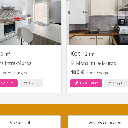
s à louer a la rue de la halle, 26
A proximité de
 Mons, pour étudiant dans une
maison entièrement rénovée
enant 3 chambres individuelles
it, garde-robe et bureau. Cuisine
pée (taque, four, hotte, évier et
avec coin repas + salle de bain à
er en commun... Très proche de
la...
Kot
20 m²
12 m²
s Intra-Muros
Mons Intra-Muros
400 €
hors charges
hors charges
 a 2 jours
il y a 3 jours
1 sept.
1 sept.
Voir les kots
Voir les colocations