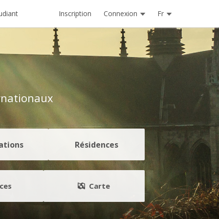
Inscription
Connexion
Fr
udiant
rnationaux
ations
Résidences
ces
Carte