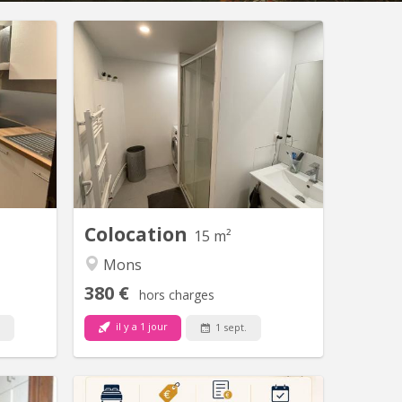
 2091
KM 1869
ouche et
3 Chambres à louer pour étudiantes en
ataires.
face des écoles UMONS et HEH. Déjà
 charges
deux chambre loué par deux filles et
-15€ par
cherche une troisième étudiante pour
nimum. 2
la dernière chambre du 1er étage. Salle
locative.
de bain avec douche et machine à
laver. Cuisine équipée à partager.
Colocation
15 m²
Mons
380 €
hors charges
il y a 1 jour
.
1 sept.
M 354
KM 2375