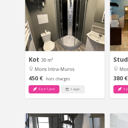
Beau petit studio individuelle à louer
Studio 
Sdb et cuisine privative Uniquement
ru
pour Etudiant avec garanties des
séjo
parents . Pas de domiciliation. Infos :
bureau
0033 6 14 42 19 67
(tout
de 60m2
comp
Kot
Stud
30 m²
Mons Intra-Muros
Mo
450 €
380 €
hors charges
il y a 1 jour
il y
1 sept.
KM 1101