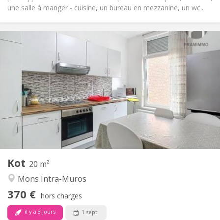
une salle à manger - cuisine, un bureau en mezzanine, un wc...
Infos Pratiques
370 €
Loyer:
80 €
Charges:
12 mois, 11 mois, 10 mois
Durée:
Non
Domiciliation:
Aménagement
Commune
Salle de bain:
Commune
Cuisine:
2
20 m
Superficie:
1
Pièces privées:
Kot
Autre
20 m²
Calme, communautaire, studieuse,
Atmosphère:
Mons Intra-Muros
chaleureuse
370 €
Non
Accès PMR:
hors charges
Non-fumeur
Fumeur:
il y a 3 jours
1 sept.
Non
Animaux de compagnie: