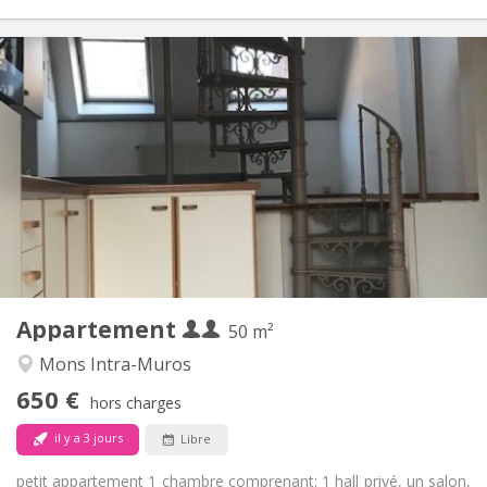
Infos Pratiques
650 € (325 €/pers.)
Loyer:
150 € (75 €/pers.)
Charges:
12 mois
Durée:
Acceptée
Domiciliation:
Aménagement
Privée
Salle de bain:
Privée (pièce distincte)
Cuisine:
2
50 m
Superficie:
2
Pièces privées:
Appartement
Autre
50 m²
Studieuse
Atmosphère:
Mons Intra-Muros
Non
Accès PMR:
650 €
Non-fumeur
Fumeur:
hors charges
Non
Animaux de compagnie:
il y a 3 jours
Libre
petit appartement 1 chambre comprenant: 1 hall privé, un salon,