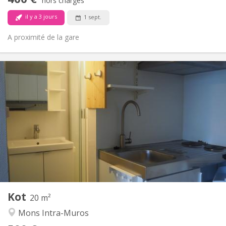
Non-fumeur
Fumeur:
hors charges
Non
Animaux de compagnie:
il y a 3 jours
1 sept.
A proximité de la gare
Infos Pratiques
500 €
Loyer:
150 €
Charges:
12 mois, 11 mois
Durée:
Acceptée
Domiciliation:
Aménagement
Privée
Salle de bain:
Dans la chambre
Cuisine:
2
20 m
Superficie:
1
Pièces privées:
Kot
Autre
20 m²
Studieuse, calme, chaleureuse
Atmosphère:
Mons Intra-Muros
Non
Accès PMR: