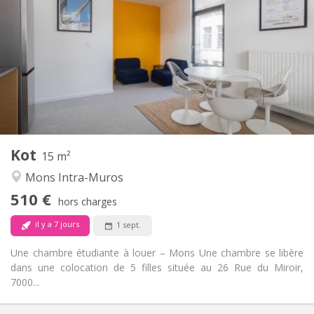
510 €
Loyer:
43 €
Charges:
12 mois
Durée:
Acceptée
Domiciliation:
Aménagement
Privée
Salle de bain:
Commune
Cuisine:
2
15 m
Superficie:
2
Pièces privées:
Kot
Autre
15 m²
Calme, chaleureuse
Atmosphère:
Mons Intra-Muros
Non
Accès PMR:
510 €
Non-fumeur
Fumeur:
hors charges
Non
Animaux de compagnie:
il y a 7 jours
1 sept.
Une chambre étudiante à louer – Mons Une chambre se libère
dans une colocation de 5 filles située au 26 Rue du Miroir,
7000...