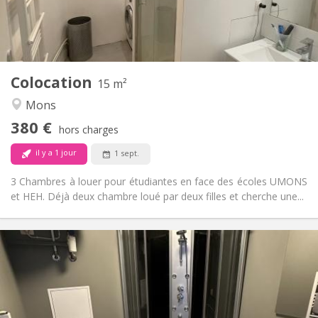
Commune
Salle de bain:
Commune
Cuisine:
2
15 m
Superficie:
1
Pièces privées:
Colocation
Autre
15 m²
Studieuse, chaleureuse, calme,
Atmosphère:
Mons
communautaire
380 €
Non
Accès PMR:
hors charges
Non-fumeur
Fumeur:
il y a 1 jour
1 sept.
Non
Animaux de compagnie:
3 Chambres à louer pour étudiantes en face des écoles UMONS
et HEH. Déjà deux chambre loué par deux filles et cherche une...
Infos Pratiques
450 €
Loyer:
50 €
Charges:
12 mois
Durée:
Non
Domiciliation: