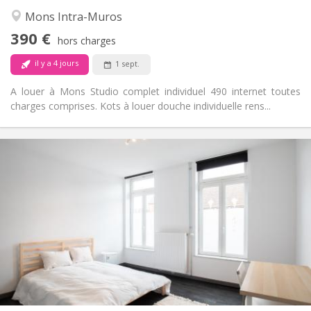
Calme
Atmosphère:
Mons Intra-Muros
Non
Accès PMR:
390 €
Non-fumeur
Fumeur:
hors charges
Non
Animaux de compagnie:
il y a 4 jours
1 sept.
A louer à Mons Studio complet individuel 490 internet toutes
charges comprises. Kots à louer douche individuelle rens...
Infos Pratiques
420 €
Loyer:
90 €
Charges:
12 mois, 11 mois
Durée:
Acceptée
Domiciliation:
Aménagement
Commune
Salle de bain:
Commune
Cuisine:
2
20 m
Superficie:
1
Pièces privées: