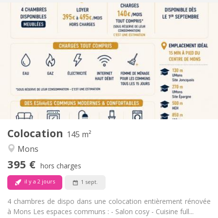
Infos Pratiques
395 €
Loyer:
140 €
Charges:
12 mois
Durée:
Non
Domiciliation:
Aménagement
Commune
Salle de bain:
Commune
Cuisine:
2
145 m
Superficie:
4
Pièces privées:
Colocation
Autre
145 m²
Studieuse, chaleureuse, calme,
Atmosphère:
Mons
communautaire
395 €
Non
Accès PMR:
hors charges
Non-fumeur
Fumeur:
il y a 2 jours
1 sept.
Non
Animaux de compagnie:
4 chambres de dispo dans une colocation entièrement rénovée
à Mons Les espaces communs : - Salon cosy - Cuisine full...