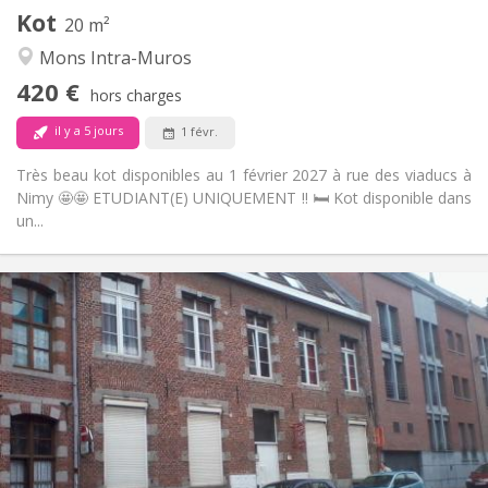
Kot
Autre
20 m²
Calme, studieuse, chaleureuse,
Atmosphère:
Mons Intra-Muros
communautaire
420 €
Non
Accès PMR:
hors charges
Fumeur ok
Fumeur:
il y a 5 jours
1 févr.
Non
Animaux de compagnie:
Très beau kot disponibles au 1 février 2027 à rue des viaducs à
Nimy 🤩🤩 ETUDIANT(E) UNIQUEMENT !! 🛏️ Kot disponible dans
un...
Infos Pratiques
495 €
Loyer:
50 €
Charges:
12 mois, 5-6 mois
Durée:
Sous conditions
Domiciliation:
Aménagement
Privée
Salle de bain:
Privée (pièce distincte)
Cuisine: