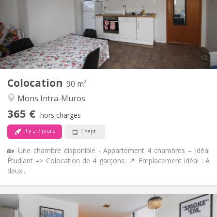
Sous conditions
Domiciliation:
Aménagement
Commune
Salle de bain:
Commune
Cuisine:
2
90 m
Superficie:
4
Pièces privées:
Colocation
Autre
90 m²
Chaleureuse, studieuse, calme
Atmosphère:
Mons Intra-Muros
Non
Accès PMR:
365 €
Non-fumeur
Fumeur:
hors charges
Non
Animaux de compagnie:
il y a 7 jours
1 sept.
🏡 Une chambre disponible - Appartement 4 chambres – Idéal
Étudiant => Colocation de 4 garçons. 📍 Emplacement idéal : A
deux...
Infos Pratiques