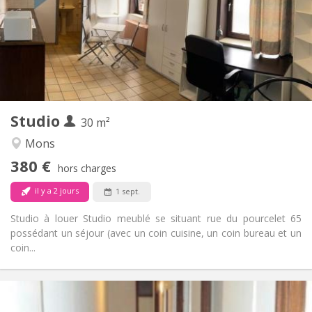
Acceptée
Domiciliation:
Aménagement
Privée
Salle de bain:
Privée (pièce distincte)
Cuisine:
2
30 m
Superficie:
1
Pièces privées:
Studio
Autre
30 m²
Studieuse, chaleureuse, calme
Atmosphère:
Mons
Non
Accès PMR:
380 €
Non-fumeur
Fumeur:
hors charges
Non
Animaux de compagnie:
il y a 2 jours
1 sept.
Studio à louer Studio meublé se situant rue du pourcelet 65
possédant un séjour (avec un coin cuisine, un coin bureau et un
coin...
Infos Pratiques