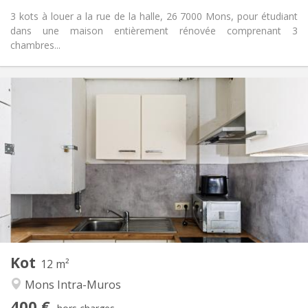
3 kots à louer a la rue de la halle, 26 7000 Mons, pour étudiant
dans une maison entièrement rénovée comprenant 3
chambres...
Infos Pratiques
400 €
Loyer:
50 €
Charges:
12 mois
Durée:
Non
Domiciliation:
Aménagement
Commune
Salle de bain:
Commune
Cuisine:
2
12 m
Superficie:
1
Pièces privées:
Kot
Autre
12 m²
Calme
Atmosphère:
Mons Intra-Muros
Non
Accès PMR:
400 €