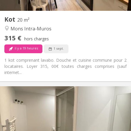
2
20 m
Superficie:
1
Pièces privées:
Kot
Autre
20 m²
Chaleureuse, studieuse, calme
Atmosphère:
Mons Intra-Muros
Non
Accès PMR:
315 €
Non-fumeur
Fumeur:
hors charges
Non
Animaux de compagnie:
il y a 19 heures
1 sept.
1 kot comprenant lavabo. Douche et cuisine commune pour 2
locataires. Loyer 315, 00€ toutes charges comprises (sauf
internet...
Infos Pratiques
380 €
Loyer:
50 €
Charges:
12 mois
Durée:
Non
Domiciliation:
Aménagement