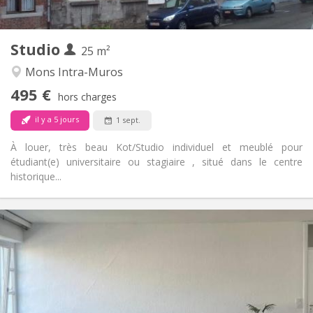
2
25 m
Superficie:
1
Pièces privées:
Studio
Autre
25 m²
Studieuse, calme
Atmosphère:
Mons Intra-Muros
Non
Accès PMR:
495 €
Non-fumeur
Fumeur:
hors charges
Non
Animaux de compagnie:
il y a 5 jours
1 sept.
À louer, très beau Kot/Studio individuel et meublé pour
étudiant(e) universitaire ou stagiaire , situé dans le centre
historique...
Infos Pratiques
450 €
Loyer:
119 €
Charges:
12 mois, 10 mois
Durée:
Acceptée
Domiciliation:
Aménagement