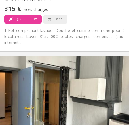
Non
Accès PMR:
315 €
Non-fumeur
Fumeur:
hors charges
Non
Animaux de compagnie:
il y a 19 heures
1 sept.
1 kot comprenant lavabo. Douche et cuisine commune pour 2
locataires. Loyer 315, 00€ toutes charges comprises (sauf
internet...
Infos Pratiques
415 €
Loyer:
15 €
Charges:
11 mois
Durée:
Acceptée
Domiciliation:
Aménagement
Privée
Salle de bain:
Dans la chambre
Cuisine:
2
24 m
Superficie:
1
Pièces privées: