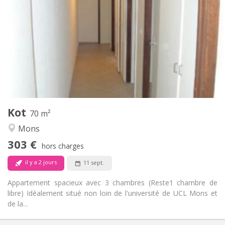
303 €
Loyer:
87 €
Charges:
12 mois
Durée:
Non
Domiciliation:
Aménagement
Commune
Salle de bain:
Commune
Cuisine:
2
70 m
Superficie:
1
Pièces privées:
Kot
Autre
70 m²
Calme, studieuse
Atmosphère:
Mons
Non
Accès PMR:
303 €
Non-fumeur
Fumeur:
hors charges
Non
Animaux de compagnie:
il y a 2 jours
11 sept.
Appartement spacieux avec 3 chambres (Reste1 chambre de
libre) Idéalement situé non loin de l'université de UCL Mons et
de la...