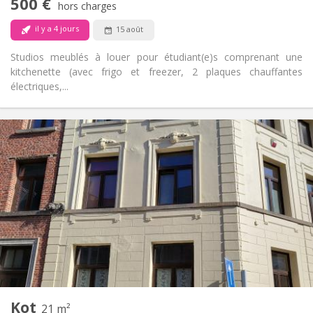
500 €
Non-fumeur
Fumeur:
hors charges
Non
Animaux de compagnie:
il y a 4 jours
15 août
Studios meublés à louer pour étudiant(e)s comprenant une
kitchenette (avec frigo et freezer, 2 plaques chauffantes
électriques,...
Infos Pratiques
390 €
Loyer:
100 €
Charges:
11 mois
Durée:
Non
Domiciliation:
Aménagement
Privée
Salle de bain:
Commune
Cuisine:
2
21 m
Superficie:
1
Pièces privées:
Kot
Autre
21 m²