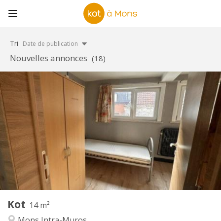
Tri
Date de publication
Nouvelles annonces
(18)
Infos Pratiques
315 €
Loyer:
15 €
Charges:
11 mois
Durée:
Acceptée
Domiciliation:
Aménagement
Commune
Salle de bain:
Commune
Cuisine:
2
14 m
Superficie:
1
Pièces privées:
Kot
Autre
14 m²
Chaleureuse, calme
Atmosphère:
Mons Intra-Muros