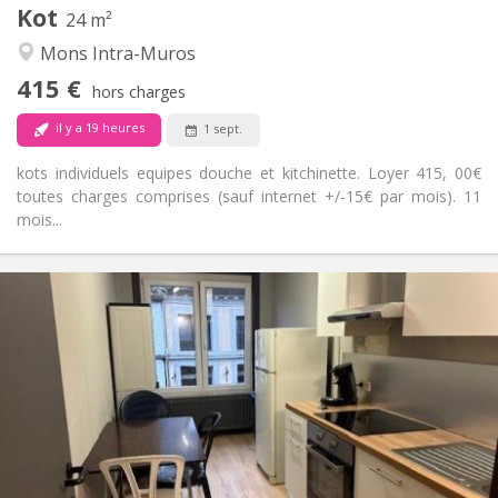
Kot
Autre
24 m²
Chaleureuse, studieuse, calme
Atmosphère:
Mons Intra-Muros
Non
Accès PMR:
415 €
Non-fumeur
Fumeur:
hors charges
Non
Animaux de compagnie:
il y a 19 heures
1 sept.
kots individuels equipes douche et kitchinette. Loyer 415, 00€
toutes charges comprises (sauf internet +/-15€ par mois). 11
mois...
Infos Pratiques
315 €
Loyer:
15 €
Charges:
11 mois
Durée:
Acceptée
Domiciliation:
Aménagement
Commune
Salle de bain:
Commune
Cuisine: