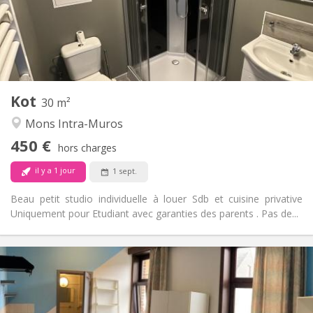
Aménagement
Privée
Salle de bain:
Dans la chambre
Cuisine:
2
30 m
Superficie:
2
Pièces privées:
Kot
Autre
30 m²
Studieuse
Atmosphère:
Mons Intra-Muros
Non
Accès PMR:
450 €
Non-fumeur
Fumeur:
hors charges
Non
Animaux de compagnie:
il y a 1 jour
1 sept.
Beau petit studio individuelle à louer Sdb et cuisine privative
Uniquement pour Etudiant avec garanties des parents . Pas de...
Infos Pratiques
380 €
Loyer:
20 €
Charges:
12 mois
Durée: