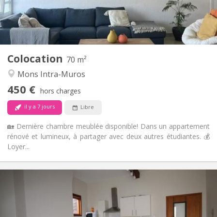
Commune
Salle de bain:
Commune
Cuisine:
2
70 m
Superficie:
1
Pièces privées:
Colocation
Autre
70 m²
Studieuse, chaleureuse, calme
Atmosphère:
Mons Intra-Muros
Non
Accès PMR:
450 €
Non-fumeur
Fumeur:
hors charges
Non
Animaux de compagnie:
il y a 7 jours
Libre
🏡 Dernière chambre meublée disponible! Dans un appartement
rénové et lumineux, à partager avec deux autres étudiantes. 💰
Loyer...
Infos Pratiques
365 €
Loyer:
135 €
Charges:
12 mois
Durée: