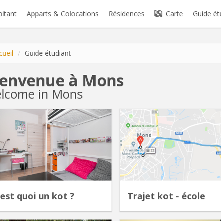
bitant
Apparts & Colocations
Résidences
Carte
Guide ét
cueil
/
Guide étudiant
ienvenue à Mons
lcome in Mons
'est quoi un kot ?
Trajet kot - école