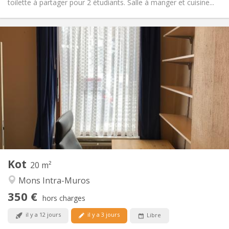
toilette à partager pour 2 étudiants. Salle à manger et cuisine...
Infos Pratiques
350 €
Loyer:
90 €
Charges:
11 mois
Durée:
Non
Domiciliation:
Aménagement
Privée
Salle de bain:
Commune
Cuisine:
2
20 m
Superficie:
2
Pièces privées:
Kot
Autre
20 m²
Calme
Atmosphère:
Mons Intra-Muros
Non
Accès PMR:
350 €
Non-fumeur
Fumeur:
hors charges
Non
Animaux de compagnie:
il y a 12 jours
il y a 3 jours
Libre