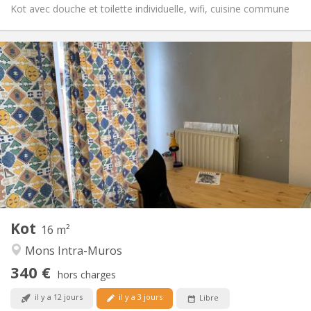
Kot avec douche et toilette individuelle, wifi, cuisine commune
Infos Pratiques
340 €
Loyer:
90 €
Charges:
11 mois
Durée:
Non
Domiciliation:
Aménagement
Privée
Salle de bain:
Commune
Cuisine:
2
16 m
Superficie:
0
Pièces privées:
Kot
Autre
16 m²
Calme
Atmosphère:
Mons Intra-Muros
Non
Accès PMR:
340 €
Non-fumeur
Fumeur:
hors charges
Non
Animaux de compagnie:
il y a 12 jours
il y a 3 jours
Libre