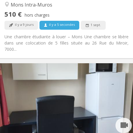
Chaleureuse, calme
Atmosphère:
Mons Intra-Muros
Non
Accès PMR:
510 €
Non-fumeur
Fumeur:
hors charges
Non
Animaux de compagnie:
il y a 9 jours
il y a 5 secondes
1 sept.
Une chambre étudiante à louer – Mons Une chambre se libère
dans une colocation de 5 filles située au 26 Rue du Miroir,
7000...
Infos Pratiques
350 €
Loyer:
50 €
Charges:
11 mois, 10 mois
Durée:
Non
Domiciliation:
Aménagement
Commune
Salle de bain:
Commune
Cuisine:
2
20 m
Superficie:
1
Pièces privées: