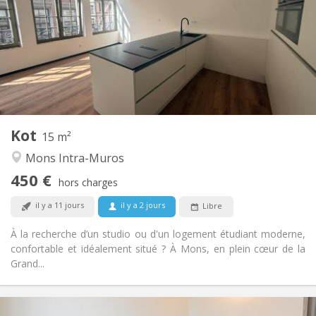
12 mois
Durée:
Acceptée
Domiciliation:
Aménagement
Privée
Salle de bain:
Commune
Cuisine:
2
15 m
Superficie:
1
Pièces privées:
Kot
Autre
15 m²
Calme, chaleureuse
Atmosphère:
Mons Intra-Muros
Non
Accès PMR:
450 €
Non-fumeur
Fumeur:
hors charges
Non
Animaux de compagnie:
il y a 11 jours
il y a 2 jours
Libre
À la recherche d’un studio ou d'un logement étudiant moderne,
confortable et idéalement situé ? À Mons, en plein cœur de la
Grand...
Infos Pratiques