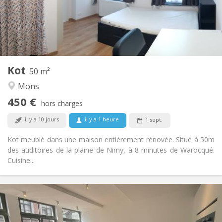
Aménagement
Privée
Salle de bain:
Commune
Cuisine:
2
50 m
Superficie:
2
Pièces privées:
Kot
Autre
50 m²
Communautaire, calme, chaleureuse,
Atmosphère:
Mons
studieuse
450 €
Non
Accès PMR:
hors charges
Non-fumeur
Fumeur:
il y a 10 jours
il y a 1 heure
1 sept.
Non
Animaux de compagnie:
Kot meublé dans une maison entièrement rénovée. Situé à 50m
des auditoires de la plaine de Nimy, à 8 minutes de Warocqué.
Cuisine...
Infos Pratiques
450 €
Loyer:
170 €
Charges: