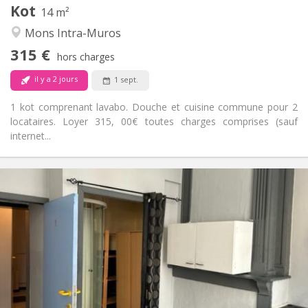
Kot
Autre
14 m²
Chaleureuse, calme
Atmosphère:
Mons Intra-Muros
Non
Accès PMR:
315 €
Non-fumeur
Fumeur:
hors charges
Non
Animaux de compagnie:
il y a 2 jours
1 sept.
1 kot comprenant lavabo. Douche et cuisine commune pour 2
locataires. Loyer 315, 00€ toutes charges comprises (sauf
internet...
Infos Pratiques
415 €
Loyer:
15 €
Charges:
11 mois
Durée:
Acceptée
Domiciliation:
Aménagement
Privée
Salle de bain:
Dans la chambre
Cuisine: