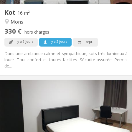
1
Pièces privées:
Kot
Autre
16 m²
Chaleureuse, calme, studieuse
Atmosphère:
Mons
Non
Accès PMR:
330 €
Non-fumeur
Fumeur:
hors charges
Non
Animaux de compagnie:
il y a 9 jours
il y a 2 jours
1 sept.
Dans une ambiance calme et sympathique, kots très lumineux à
louer. Tout confort et toutes facilités. Sécurité assurée. Permis
de...
Infos Pratiques
450 €
Loyer:
100 €
Charges:
12 mois
Durée:
Non
Domiciliation:
Aménagement
Privée
Salle de bain: