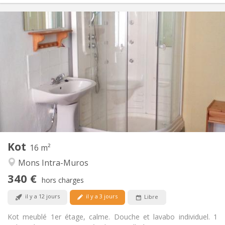
Infos Pratiques
340 €
Loyer:
90 €
Charges:
11 mois
Durée:
Non
Domiciliation:
Aménagement
Privée
Salle de bain:
Commune
Cuisine:
2
16 m
Superficie:
1
Pièces privées:
Kot
Autre
16 m²
Calme
Atmosphère:
Mons Intra-Muros
Non
Accès PMR:
340 €
Non-fumeur
Fumeur:
hors charges
Non
Animaux de compagnie:
il y a 12 jours
il y a 3 jours
Libre
Kot meublé 1er étage, calme. Douche et lavabo individuel. 1