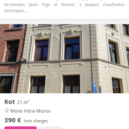
kitchenette (avec frigo et freezer, 2 plaques chauffantes
électriques,...
Infos Pratiques
390 €
Loyer:
100 €
Charges:
11 mois
Durée:
Non
Domiciliation:
Aménagement
Privée
Salle de bain:
Commune
Cuisine:
2
21 m
Superficie:
1
Pièces privées:
Kot
Autre
21 m²
Calme
Atmosphère:
Mons Intra-Muros
Non
Accès PMR:
390 €
Non-fumeur
Fumeur:
hors charges
Non
Animaux de compagnie: