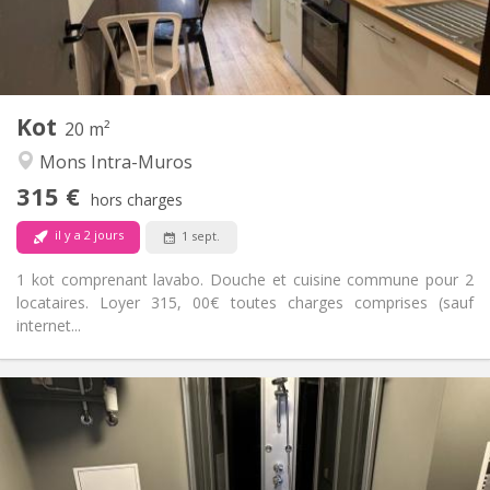
Commune
Salle de bain:
Commune
Cuisine:
2
20 m
Superficie:
1
Pièces privées:
Kot
Autre
20 m²
Calme, chaleureuse, studieuse
Atmosphère:
Mons Intra-Muros
Non
Accès PMR:
315 €
Non-fumeur
Fumeur:
hors charges
Non
Animaux de compagnie:
il y a 2 jours
1 sept.
1 kot comprenant lavabo. Douche et cuisine commune pour 2
locataires. Loyer 315, 00€ toutes charges comprises (sauf
internet...
Infos Pratiques
450 €
Loyer:
50 €
Charges:
12 mois
Durée: