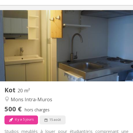
Infos Pratiques
500 €
Loyer:
150 €
Charges:
12 mois, 11 mois
Durée:
Acceptée
Domiciliation:
Aménagement
Privée
Salle de bain:
Dans la chambre
Cuisine:
2
20 m
Superficie:
1
Pièces privées:
Kot
Autre
20 m²
Chaleureuse, studieuse, calme
Atmosphère:
Mons Intra-Muros
Non
Accès PMR:
500 €
Non-fumeur
Fumeur:
hors charges
Non
Animaux de compagnie:
il y a 5 jours
15 août
Studios meublés à louer pour étudiant(e)s comprenant une