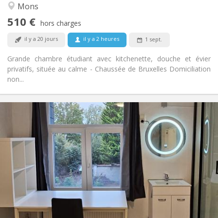
Calme, studieuse
Atmosphère:
Mons
Non
Accès PMR:
510 €
Non-fumeur
Fumeur:
hors charges
Non
Animaux de compagnie:
il y a 20 jours
il y a 2 heures
1 sept.
Grande chambre étudiant avec kitchenette, douche et évier
privatifs, située au calme - Chaussée de Bruxelles Domiciliation
non...
Infos Pratiques
410 €
Loyer:
90 €
Charges:
12 mois
Durée:
Non
Domiciliation:
Aménagement
Privée
Salle de bain:
Commune
Cuisine:
2
15 m
Superficie:
1
Pièces privées: