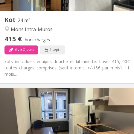
2
24 m
Superficie:
1
Pièces privées:
Kot
Autre
24 m²
Studieuse, chaleureuse, calme
Atmosphère:
Mons Intra-Muros
Non
Accès PMR:
415 €
Non-fumeur
Fumeur:
hors charges
Non
Animaux de compagnie:
il y a 2 jours
1 sept.
kots individuels equipes douche et kitchinette. Loyer 415, 00€
toutes charges comprises (sauf internet +/-15€ par mois). 11
mois...
Infos Pratiques
315 €
Loyer:
15 €
Charges:
11 mois
Durée:
Acceptée
Domiciliation:
Aménagement