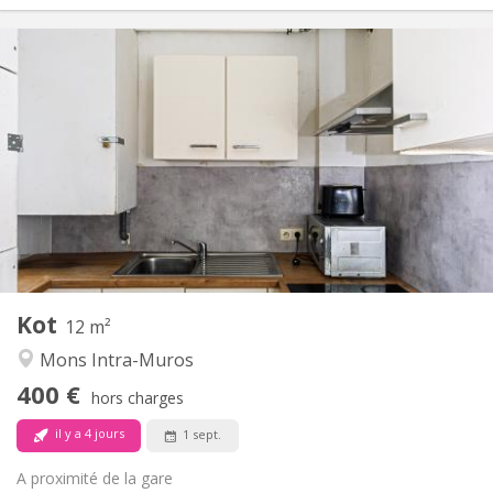
Infos Pratiques
400 €
Loyer:
50 €
Charges:
12 mois
Durée:
Non
Domiciliation:
Aménagement
Commune
Salle de bain:
Commune
Cuisine:
2
12 m
Superficie:
1
Pièces privées:
Kot
Autre
12 m²
Calme
Atmosphère:
Mons Intra-Muros
Non
Accès PMR:
400 €
Non-fumeur
Fumeur:
hors charges
Non
Animaux de compagnie:
il y a 4 jours
1 sept.
A proximité de la gare