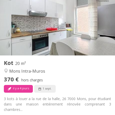
Infos Pratiques
370 €
Loyer:
80 €
Charges:
12 mois, 11 mois, 10 mois
Durée:
Non
Domiciliation:
Aménagement
Commune
Salle de bain:
Commune
Cuisine:
2
20 m
Superficie:
1
Pièces privées:
Kot
Autre
20 m²
Communautaire, studieuse, chaleureuse,
Atmosphère:
Mons Intra-Muros
calme
370 €
Non
Accès PMR:
hors charges
Non-fumeur
Fumeur:
il y a 4 jours
1 sept.
Non
Animaux de compagnie:
3 kots à louer a la rue de la halle, 26 7000 Mons, pour étudiant
dans une maison entièrement rénovée comprenant 3
chambres...