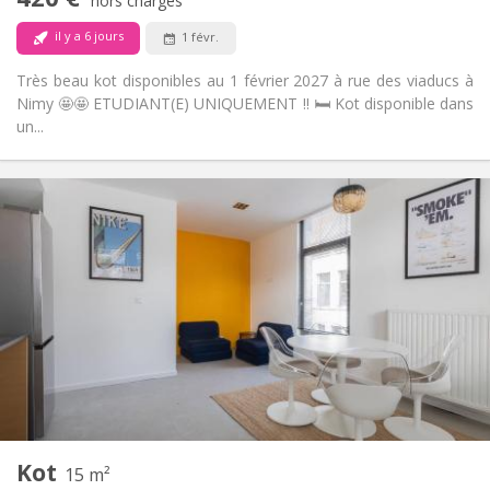
Non
Accès PMR:
hors charges
Fumeur ok
Fumeur:
il y a 6 jours
1 févr.
Non
Animaux de compagnie:
Très beau kot disponibles au 1 février 2027 à rue des viaducs à
Nimy 🤩🤩 ETUDIANT(E) UNIQUEMENT !! 🛏️ Kot disponible dans
un...
Infos Pratiques
510 €
Loyer:
43 €
Charges:
12 mois
Durée:
Acceptée
Domiciliation:
Aménagement
Privée
Salle de bain:
Commune
Cuisine:
2
15 m
Superficie:
2
Pièces privées:
Kot
Autre
15 m²