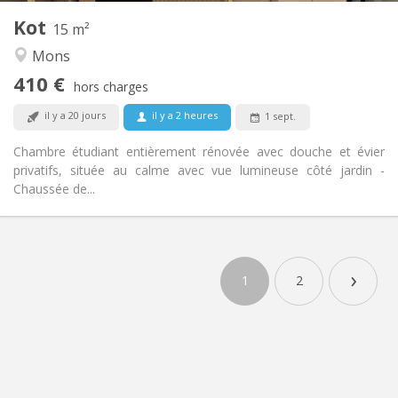
Kot
Autre
15 m²
Studieuse, calme
Atmosphère:
Mons
Non
Accès PMR:
410 €
Non-fumeur
Fumeur:
hors charges
Non
Animaux de compagnie:
il y a 20 jours
il y a 2 heures
1 sept.
Chambre étudiant entièrement rénovée avec douche et évier
privatifs, située au calme avec vue lumineuse côté jardin -
Chaussée de...
›
1
2