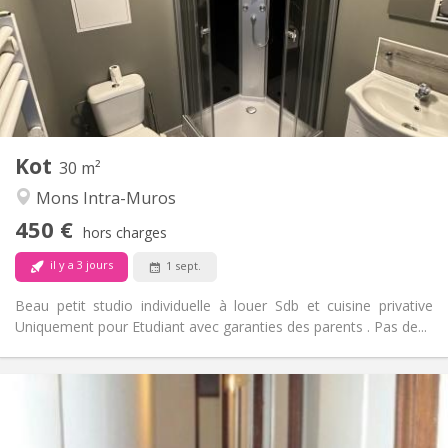
Non
Domiciliation:
Aménagement
Privée
Salle de bain:
Dans la chambre
Cuisine:
2
30 m
Superficie:
2
Pièces privées:
Kot
Autre
30 m²
Studieuse
Atmosphère:
Mons Intra-Muros
Non
Accès PMR:
450 €
Non-fumeur
Fumeur:
hors charges
Non
Animaux de compagnie:
il y a 3 jours
1 sept.
Beau petit studio individuelle à louer Sdb et cuisine privative
Uniquement pour Etudiant avec garanties des parents . Pas de...
Infos Pratiques
303 €
Loyer:
87 €
Charges: