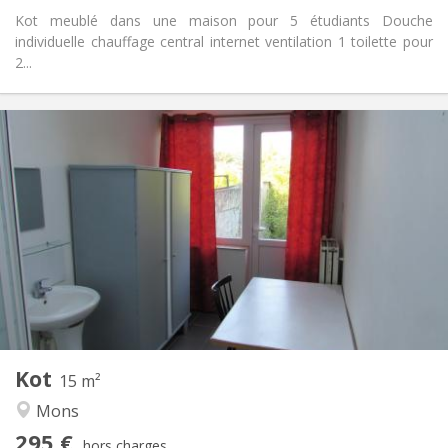
Kot meublé dans une maison pour 5 étudiants Douche
individuelle chauffage central internet ventilation 1 toilette pour
2...
Infos Pratiques
295 €
Loyer:
70 €
Charges:
12 mois, 11 mois
Durée:
Non
Domiciliation:
Aménagement
Commune
Salle de bain:
Commune
Cuisine:
2
15 m
Superficie:
1
Pièces privées:
Kot
Autre
15 m²
Chaleureuse, calme, studieuse
Atmosphère:
Mons
Non
Accès PMR:
295 €
Non-fumeur
Fumeur:
hors charges