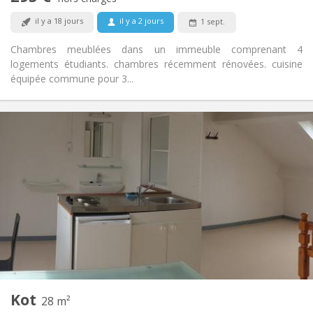
Non
Animaux de compagnie:
il y a 18 jours
il y a 2 jours
1 sept.
Chambres meublées dans un immeuble comprenant 4
logements étudiants. chambres récemment rénovées. cuisine
équipée commune pour 3...
Infos Pratiques
510 €
Loyer:
90 €
Charges:
12 mois
Durée:
Non
Domiciliation:
Aménagement
Privée
Salle de bain:
Dans la chambre
Cuisine:
2
28 m
Superficie:
1
Pièces privées:
Kot
Autre
28 m²