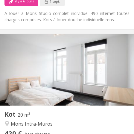
il y a 6 jours
1 sept.
A louer à Mons Studio complet individuel 490 internet toutes
charges comprises. Kots à louer douche individuelle rens...
Infos Pratiques
420 €
Loyer:
90 €
Charges:
12 mois, 11 mois
Durée:
Acceptée
Domiciliation:
Aménagement
Commune
Salle de bain:
Commune
Cuisine:
2
20 m
Superficie:
1
Pièces privées:
Kot
Autre
20 m²
Studieuse, chaleureuse, calme,
Atmosphère:
Mons Intra-Muros
communautaire
420 €