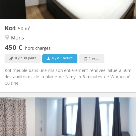
Commune
Cuisine:
2
50 m
Superficie:
2
Pièces privées:
Kot
Autre
50 m²
Communautaire, studieuse, chaleureuse,
Atmosphère:
Mons
calme
450 €
Non
Accès PMR:
hors charges
Non-fumeur
Fumeur:
il y a 10 jours
il y a 1 heure
1 sept.
Non
Animaux de compagnie:
Kot meublé dans une maison entièrement rénovée. Situé à 50m
des auditoires de la plaine de Nimy, à 8 minutes de Warocqué.
Cuisine...
Infos Pratiques
450 €
Loyer:
100 €
Charges:
12 mois
Durée:
Non
Domiciliation: