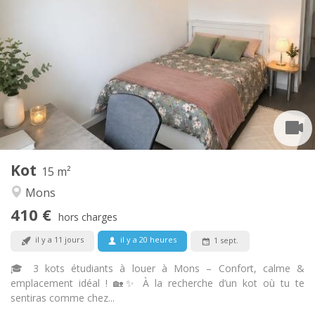
410 €
Loyer:
70 €
Charges:
12 mois
Durée:
Non
Domiciliation:
Aménagement
Privée
Salle de bain:
Commune
Cuisine:
2
15 m
Superficie:
2
Pièces privées:
Kot
Autre
15 m²
Chaleureuse, studieuse, calme
Atmosphère:
Mons
Non
Accès PMR:
410 €
Non-fumeur
Fumeur:
hors charges
Non
Animaux de compagnie:
il y a 11 jours
il y a 20 heures
1 sept.
🎓 3 kots étudiants à louer à Mons – Confort, calme &
emplacement idéal ! 🏡✨ À la recherche d’un kot où tu te
sentiras comme chez...