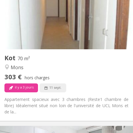
12 mois
Durée:
Non
Domiciliation:
Aménagement
Commune
Salle de bain:
Commune
Cuisine:
2
70 m
Superficie:
1
Pièces privées:
Kot
Autre
70 m²
Calme, studieuse
Atmosphère:
Mons
Non
Accès PMR:
303 €
Non-fumeur
Fumeur:
hors charges
Non
Animaux de compagnie:
il y a 3 jours
11 sept.
Appartement spacieux avec 3 chambres (Reste1 chambre de
libre) Idéalement situé non loin de l'université de UCL Mons et
de la...