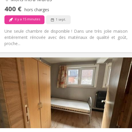
calme
400 €
Non
Accès PMR:
hors charges
Non-fumeur
Fumeur:
il y a 15 minutes
1 sept.
Non
Animaux de compagnie:
Une seule chambre de disponible ! Dans une très jolie maison
entièrement rénovée avec des matériaux de qualité et goût,
proche...
Infos Pratiques
315 €
Loyer:
15 €
Charges:
11 mois
Durée:
Acceptée
Domiciliation:
Aménagement
Commune
Salle de bain:
Commune
Cuisine:
2
14 m
Superficie:
1
Pièces privées: