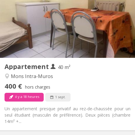
400 €
Loyer:
90 €
Charges:
12 mois, 11 mois, 10 mois, 5-6 mois, 3-4 mois,
Durée:
vacances d'été, au mois
Non
Domiciliation:
Aménagement
Privée
Salle de bain:
Privée (pièce distincte)
Cuisine:
2
40 m
Superficie:
2
Pièces privées:
Appartement
40 m²
Autre
Mons Intra-Muros
Studieuse
Atmosphère:
400 €
Non
Accès PMR:
hors charges
Non-fumeur
Fumeur:
il y a 18 heures
1 sept.
Non
Animaux de compagnie:
Un appartement presque privatif au rez-de-chaussée pour un
seul étudiant (masculin de préférence). Deux pièces (chambre
14m² +...