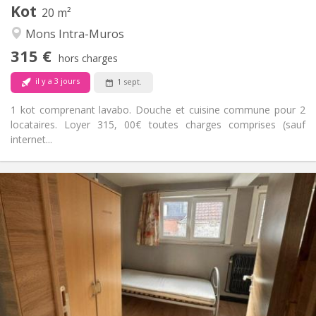
Kot
Autre
20 m²
Calme, chaleureuse, studieuse
Atmosphère:
Mons Intra-Muros
Non
Accès PMR:
315 €
Non-fumeur
Fumeur:
hors charges
Non
Animaux de compagnie:
il y a 3 jours
1 sept.
1 kot comprenant lavabo. Douche et cuisine commune pour 2
locataires. Loyer 315, 00€ toutes charges comprises (sauf
internet...
Infos Pratiques
315 €
Loyer:
15 €
Charges:
11 mois
Durée:
Acceptée
Domiciliation:
Aménagement
Commune
Salle de bain:
Commune
Cuisine: