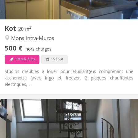
Dans la chambre
Cuisine:
2
20 m
Superficie:
1
Pièces privées:
Kot
Autre
20 m²
Chaleureuse, studieuse, calme
Atmosphère:
Mons Intra-Muros
Non
Accès PMR:
500 €
Non-fumeur
Fumeur:
hors charges
Non
Animaux de compagnie:
il y a 6 jours
15 août
Studios meublés à louer pour étudiant(e)s comprenant une
kitchenette (avec frigo et freezer, 2 plaques chauffantes
électriques,...
Infos Pratiques
650 € (325 €/pers.)
Loyer:
150 € (75 €/pers.)
Charges:
12 mois
Durée:
Acceptée
Domiciliation: