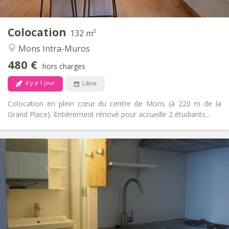
2
132 m
Superficie:
2
Pièces privées:
Colocation
Autre
132 m²
Calme, studieuse, communautaire
Atmosphère:
Mons Intra-Muros
Non
Accès PMR:
480 €
Non-fumeur
Fumeur:
hors charges
Non
Animaux de compagnie:
il y a 1 jour
Libre
Colocation en plein cœur du centre de Mons (à 220 m de la
Grand Place). Entièrement rénové pour accueillir 2 étudiants...
Infos Pratiques
500 €
Loyer:
150 €
Charges:
12 mois, 11 mois
Durée:
Acceptée
Domiciliation:
Aménagement
Privée
Salle de bain: