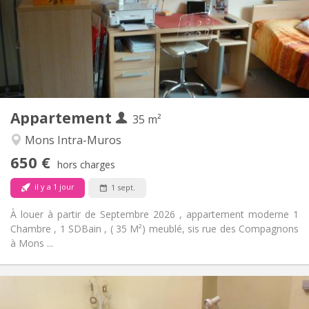
Sous conditions
Domiciliation:
Aménagement
Privée
Salle de bain:
Dans la chambre
Cuisine:
2
35 m
Superficie:
2
Pièces privées:
Appartement
Autre
35 m²
Studieuse
Atmosphère:
Mons Intra-Muros
Non
Accès PMR:
650 €
Non-fumeur
Fumeur:
hors charges
Non
Animaux de compagnie:
il y a 1 jour
1 sept.
À louer à partir de Septembre 2026 , appartement moderne 1
Chambre , 1 SDBain , ( 35 M²) meublé, sis rue des Compagnons
à Mons ...
Infos Pratiques