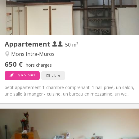
Aménagement
Privée
Salle de bain:
Privée (pièce distincte)
Cuisine:
2
50 m
Superficie:
2
Pièces privées:
Appartement
Autre
50 m²
Studieuse
Atmosphère:
Mons Intra-Muros
Non
Accès PMR:
650 €
Non-fumeur
Fumeur:
hors charges
Non
Animaux de compagnie:
il y a 5 jours
Libre
petit appartement 1 chambre comprenant: 1 hall privé, un salon,
une salle à manger - cuisine, un bureau en mezzanine, un wc...
Infos Pratiques
650 €
Loyer:
100 €
Charges:
12 mois
Durée: