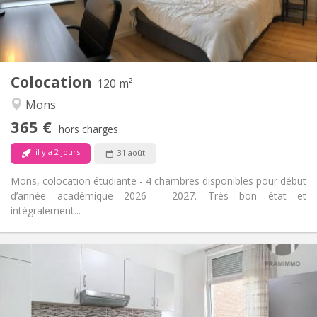
Commune
Salle de bain:
Commune
Cuisine:
2
120 m
Superficie:
4
Pièces privées:
Colocation
Autre
120 m²
Chaleureuse, studieuse, communautaire,
Atmosphère:
Mons
calme
365 €
Non
Accès PMR:
hors charges
Non-fumeur
Fumeur:
il y a 2 jours
31 août
Non
Animaux de compagnie:
Mons, colocation étudiante - 4 chambres disponibles pour début
d’année académique 2026 - 2027. Très bon état et
intégralement...
Infos Pratiques
370 €
Loyer:
80 €
Charges:
12 mois, 11 mois, 10 mois
Durée: