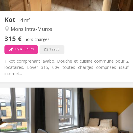
2
14 m
Superficie:
1
Pièces privées:
Kot
Autre
14 m²
Chaleureuse, calme
Atmosphère:
Mons Intra-Muros
Non
Accès PMR:
315 €
Non-fumeur
Fumeur:
hors charges
Non
Animaux de compagnie:
il y a 3 jours
1 sept.
1 kot comprenant lavabo. Douche et cuisine commune pour 2
locataires. Loyer 315, 00€ toutes charges comprises (sauf
internet...
Infos Pratiques
365 €
Loyer:
85 €
Charges:
12 mois, 11 mois, 10 mois, vacances d'été
Durée:
Non
Domiciliation:
Aménagement