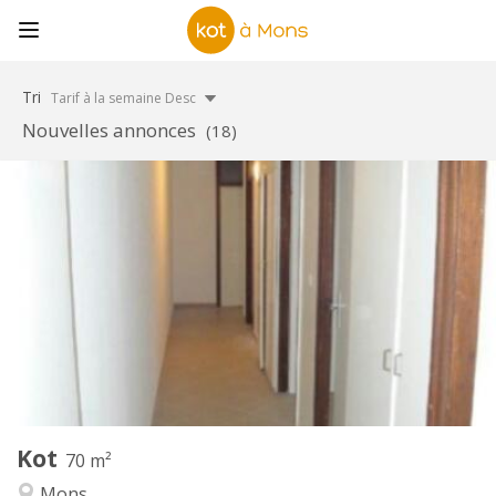
Tri
Tarif à la semaine Desc
Nouvelles annonces
(18)
Infos Pratiques
303 €
Loyer:
87 €
Charges:
12 mois
Durée:
Non
Domiciliation:
Aménagement
Commune
Salle de bain:
Commune
Cuisine:
2
70 m
Superficie:
1
Pièces privées:
Kot
Autre
70 m²
Studieuse, calme
Atmosphère:
Mons