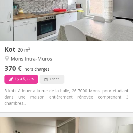
Non
Domiciliation:
Aménagement
Commune
Salle de bain:
Commune
Cuisine:
2
20 m
Superficie:
1
Pièces privées:
Kot
Autre
20 m²
Studieuse, calme, communautaire,
Atmosphère:
Mons Intra-Muros
chaleureuse
370 €
Non
Accès PMR:
hors charges
Non-fumeur
Fumeur:
il y a 5 jours
1 sept.
Non
Animaux de compagnie:
3 kots à louer a la rue de la halle, 26 7000 Mons, pour étudiant
dans une maison entièrement rénovée comprenant 3
chambres...
Infos Pratiques
380 €
Loyer: