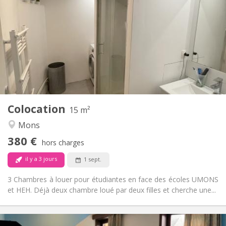
50 €
Charges:
12 mois
Durée:
Non
Domiciliation:
Aménagement
Commune
Salle de bain:
Commune
Cuisine:
2
15 m
Superficie:
1
Pièces privées:
Colocation
Autre
15 m²
Studieuse, calme, chaleureuse,
Atmosphère:
Mons
communautaire
380 €
Non
Accès PMR:
hors charges
Non-fumeur
Fumeur:
il y a 3 jours
1 sept.
Non
Animaux de compagnie:
3 Chambres à louer pour étudiantes en face des écoles UMONS
et HEH. Déjà deux chambre loué par deux filles et cherche une...