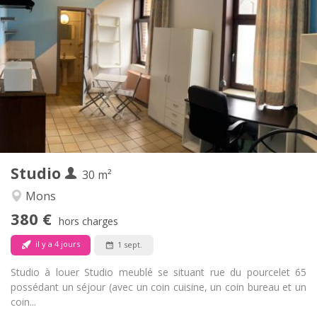
Infos Pratiques
380 €
Loyer:
20 €
Charges:
12 mois
Durée:
Acceptée
Domiciliation:
Aménagement
Privée
Salle de bain:
Privée (pièce distincte)
Cuisine:
2
30 m
Superficie:
1
Pièces privées:
Studio
Autre
30 m²
Chaleureuse, studieuse, calme
Atmosphère:
Mons
Non
Accès PMR:
380 €
Non-fumeur
Fumeur:
hors charges
Non
Animaux de compagnie:
il y a 4 jours
1 sept.
Studio à louer Studio meublé se situant rue du pourcelet 65
possédant un séjour (avec un coin cuisine, un coin bureau et un
coin...