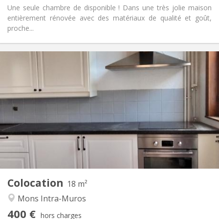
Une seule chambre de disponible ! Dans une très jolie maison
entièrement rénovée avec des matériaux de qualité et goût,
proche...
Infos Pratiques
400 €
Loyer:
75 €
Charges:
12 mois
Durée:
Non
Domiciliation:
Aménagement
Commune
Salle de bain:
Commune
Cuisine:
2
18 m
Superficie:
1
Pièces privées:
Colocation
Autre
18 m²
Calme, studieuse
Atmosphère:
Mons Intra-Muros
Non
Accès PMR:
400 €
Non-fumeur
Fumeur:
hors charges