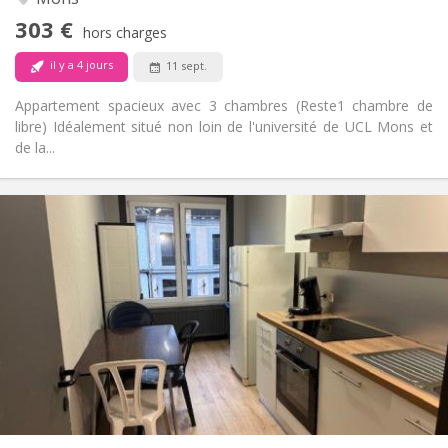
Non
Accès PMR:
303 €
Non-fumeur
Fumeur:
hors charges
Non
Animaux de compagnie:
il y a 4 jours
11 sept.
Appartement spacieux avec 3 chambres (Reste1 chambre de
libre) Idéalement situé non loin de l'université de UCL Mons et
de la...
Infos Pratiques
315 €
Loyer:
15 €
Charges:
11 mois
Durée:
Acceptée
Domiciliation:
Aménagement
Commune
Salle de bain:
Commune
Cuisine:
2
20 m
Superficie:
1
Pièces privées: