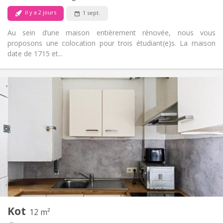
Non
Animaux de compagnie:
il y a 2 jours
1 sept.
Au sein d’une maison entièrement rénovée, nous vous
proposons une colocation pour trois étudiant(e)s. La maison
date de 1715 et...
Infos Pratiques
400 €
Loyer:
50 €
Charges:
12 mois
Durée:
Non
Domiciliation:
Aménagement
Commune
Salle de bain:
Commune
Cuisine:
2
12 m
Superficie:
1
Pièces privées:
Kot
Autre
12 m²