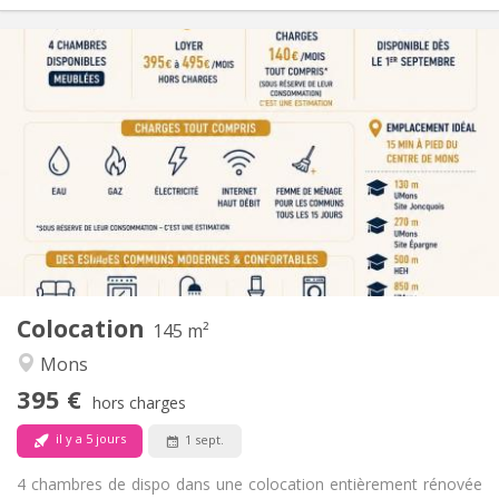
Infos Pratiques
395 €
Loyer:
140 €
Charges:
12 mois
Durée:
Non
Domiciliation:
Aménagement
Commune
Salle de bain:
Commune
Cuisine:
2
145 m
Superficie:
4
Pièces privées:
Colocation
Autre
145 m²
Chaleureuse, communautaire, calme,
Atmosphère:
Mons
studieuse
395 €
Non
Accès PMR:
hors charges
Non-fumeur
Fumeur:
il y a 5 jours
1 sept.
Non
Animaux de compagnie:
4 chambres de dispo dans une colocation entièrement rénovée