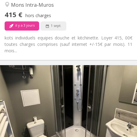
Studieuse, chaleureuse, calme
Atmosphère:
Mons Intra-Muros
Non
Accès PMR:
415 €
Non-fumeur
Fumeur:
hors charges
Non
Animaux de compagnie:
il y a 3 jours
1 sept.
kots individuels equipes douche et kitchinette. Loyer 415, 00€
toutes charges comprises (sauf internet +/-15€ par mois). 11
mois...
Infos Pratiques
450 €
Loyer:
50 €
Charges:
12 mois
Durée:
Non
Domiciliation:
Aménagement
Privée
Salle de bain:
Dans la chambre
Cuisine:
2
30 m
Superficie:
2
Pièces privées: