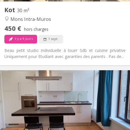
Kot
Autre
30 m²
Studieuse
Atmosphère:
Mons Intra-Muros
Non
Accès PMR:
450 €
Non-fumeur
Fumeur:
hors charges
Non
Animaux de compagnie:
il y a 4 jours
1 sept.
Beau petit studio individuelle à louer Sdb et cuisine privative
Uniquement pour Etudiant avec garanties des parents . Pas de...
Infos Pratiques
480 €
Loyer:
85 €
Charges:
12 mois
Durée:
Non
Domiciliation:
Aménagement
Privée
Salle de bain:
Commune
Cuisine: