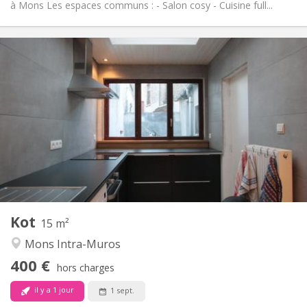
à Mons Les espaces communs : - Salon cosy - Cuisine full...
Infos Pratiques
400 €
Loyer:
90 €
Charges:
12 mois
Durée:
Non
Domiciliation:
Aménagement
Commune
Salle de bain:
Commune
Cuisine:
2
15 m
Superficie:
1
Pièces privées:
Kot
Autre
15 m²
Communautaire, calme, chaleureuse,
Atmosphère:
Mons Intra-Muros
studieuse
400 €
Non
Accès PMR:
hors charges
Non-fumeur
Fumeur:
il y a 1 jour
1 sept.
Non
Animaux de compagnie: