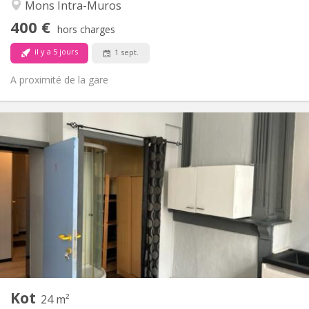
Calme
Atmosphère:
Mons Intra-Muros
Non
Accès PMR:
400 €
Non-fumeur
Fumeur:
hors charges
Non
Animaux de compagnie:
il y a 5 jours
1 sept.
A proximité de la gare
Infos Pratiques
415 €
Loyer:
15 €
Charges:
11 mois
Durée:
Acceptée
Domiciliation:
Aménagement
Privée
Salle de bain:
Dans la chambre
Cuisine:
2
24 m
Superficie:
1
Pièces privées:
Kot
Autre
24 m²