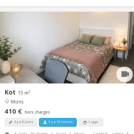
Infos Pratiques
410 €
Loyer:
70 €
Charges:
12 mois
Durée:
Non
Domiciliation:
Aménagement
Privée
Salle de bain:
Commune
Cuisine:
2
15 m
Superficie:
2
Pièces privées:
Kot
Autre
15 m²
Studieuse, chaleureuse, calme
Atmosphère:
Mons
Non
Accès PMR:
410 €
Non-fumeur
Fumeur:
hors charges
Non
Animaux de compagnie:
il y a 9 jours
il y a 10 heures
1 sept.
🎓 3 kots étudiants à louer à Mons – Confort, calme &