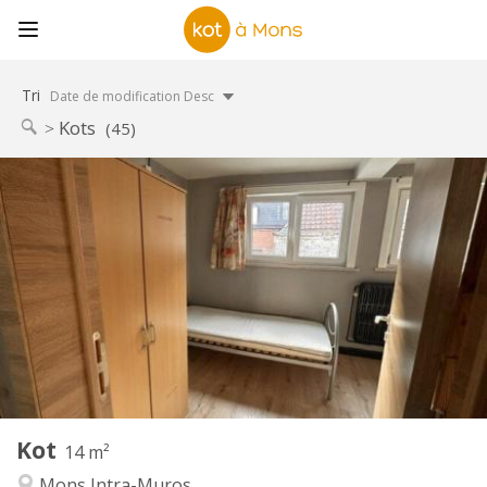
Tri
Date de modification Desc
Kots
(45)
Infos Pratiques
315 €
Loyer:
15 €
Charges:
11 mois
Durée:
Acceptée
Domiciliation:
Aménagement
Commune
Salle de bain:
Commune
Cuisine:
2
14 m
Superficie:
1
Pièces privées:
Kot
Autre
14 m²
Calme, chaleureuse
Atmosphère:
Mons Intra-Muros