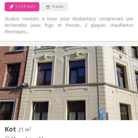
Non
Animaux de compagnie:
il y a 3 jours
15 août
Studios meublés à louer pour étudiant(e)s comprenant une
kitchenette (avec frigo et freezer, 2 plaques chauffantes
électriques,...
Infos Pratiques
390 €
Loyer:
100 €
Charges:
11 mois
Durée:
Non
Domiciliation:
Aménagement
Privée
Salle de bain:
Commune
Cuisine:
2
21 m
Superficie:
1
Pièces privées:
Kot
Autre
21 m²
Calme
Atmosphère: