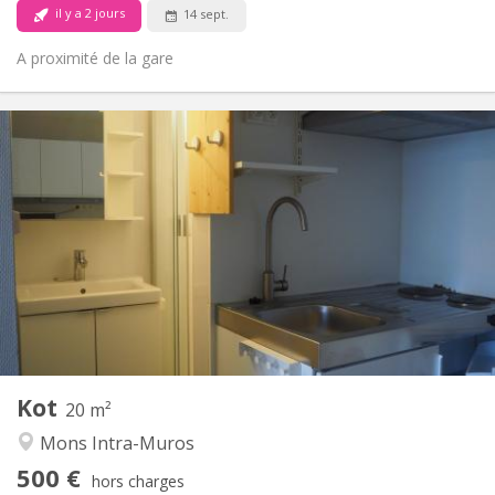
il y a 2 jours
14 sept.
A proximité de la gare
Infos Pratiques
500 €
Loyer:
150 €
Charges:
12 mois, 11 mois
Durée:
Acceptée
Domiciliation:
Aménagement
Privée
Salle de bain:
Dans la chambre
Cuisine:
2
20 m
Superficie:
1
Pièces privées:
Kot
Autre
20 m²
Chaleureuse, calme, studieuse
Atmosphère:
Mons Intra-Muros
Non
Accès PMR:
500 €
Non-fumeur
Fumeur:
hors charges