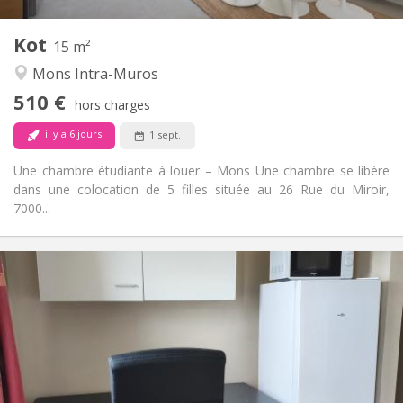
2
Pièces privées:
Kot
Autre
15 m²
Calme, chaleureuse
Atmosphère:
Mons Intra-Muros
Non
Accès PMR:
510 €
Non-fumeur
Fumeur:
hors charges
Non
Animaux de compagnie:
il y a 6 jours
1 sept.
Une chambre étudiante à louer – Mons Une chambre se libère
dans une colocation de 5 filles située au 26 Rue du Miroir,
7000...
Infos Pratiques
350 €
Loyer:
50 €
Charges:
11 mois, 10 mois
Durée:
Non
Domiciliation:
Aménagement