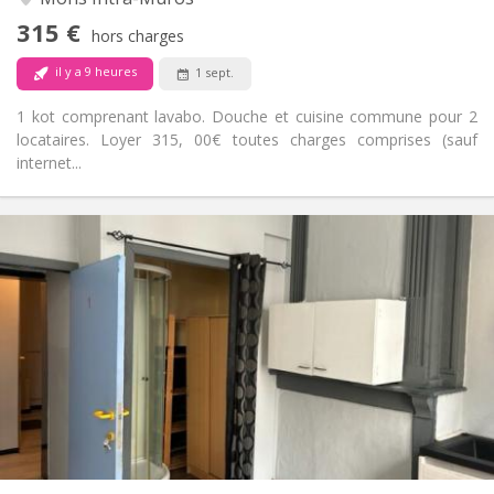
Non
Accès PMR:
315 €
Non-fumeur
Fumeur:
hors charges
Non
Animaux de compagnie:
il y a 9 heures
1 sept.
1 kot comprenant lavabo. Douche et cuisine commune pour 2
locataires. Loyer 315, 00€ toutes charges comprises (sauf
internet...
Infos Pratiques
415 €
Loyer:
15 €
Charges:
11 mois
Durée:
Acceptée
Domiciliation:
Aménagement
Privée
Salle de bain:
Dans la chambre
Cuisine:
2
24 m
Superficie:
1
Pièces privées: