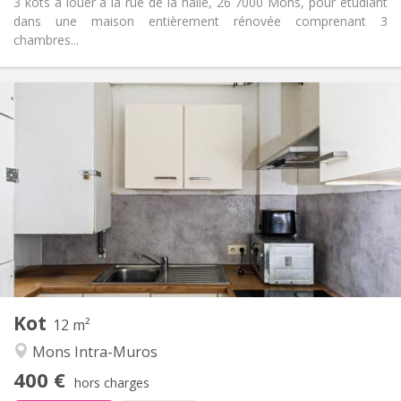
3 kots à louer a la rue de la halle, 26 7000 Mons, pour étudiant
dans une maison entièrement rénovée comprenant 3
chambres...
Infos Pratiques
400 €
Loyer:
50 €
Charges:
12 mois
Durée:
Non
Domiciliation:
Aménagement
Commune
Salle de bain:
Commune
Cuisine:
2
12 m
Superficie:
1
Pièces privées:
Kot
Autre
12 m²
Calme
Atmosphère:
Mons Intra-Muros
Non
Accès PMR:
400 €
Non-fumeur
Fumeur:
hors charges
Non
Animaux de compagnie: