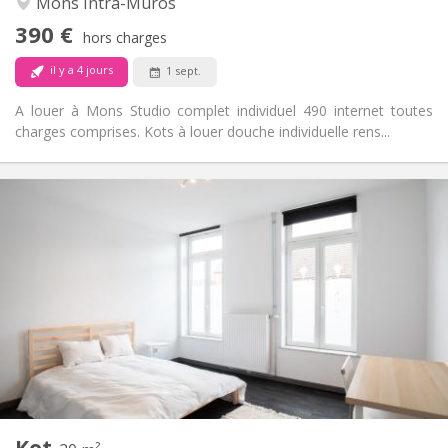
Mons Intra-Muros
Non
Accès PMR:
390 €
Non-fumeur
Fumeur:
hors charges
Non
Animaux de compagnie:
il y a 4 jours
1 sept.
A louer à Mons Studio complet individuel 490 internet toutes
charges comprises. Kots à louer douche individuelle rens...
Infos Pratiques
420 €
Loyer:
90 €
Charges:
12 mois, 11 mois
Durée:
Acceptée
Domiciliation:
Aménagement
Commune
Salle de bain:
Commune
Cuisine:
2
20 m
Superficie:
1
Pièces privées:
Kot