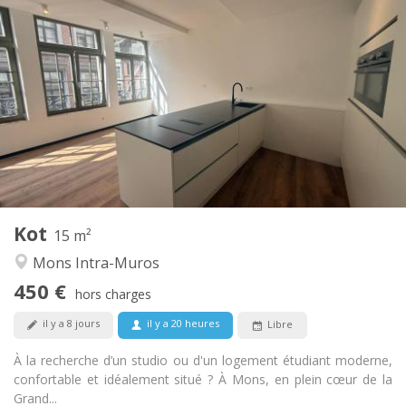
Infos Pratiques
450 €
Loyer:
170 €
Charges:
12 mois
Durée:
Acceptée
Domiciliation:
Aménagement
Privée
Salle de bain:
Commune
Cuisine:
2
15 m
Superficie:
1
Pièces privées:
Kot
Autre
15 m²
Calme, chaleureuse
Atmosphère:
Mons Intra-Muros
Non
Accès PMR:
450 €
Non-fumeur
Fumeur:
hors charges
Non
Animaux de compagnie:
il y a 8 jours
il y a 20 heures
Libre
À la recherche d’un studio ou d'un logement étudiant moderne,
confortable et idéalement situé ? À Mons, en plein cœur de la
Grand...