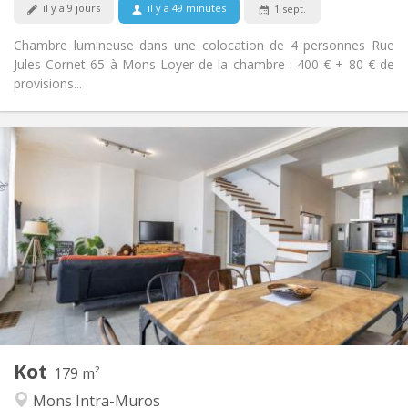
il y a 9 jours
il y a 49 minutes
1 sept.
Chambre lumineuse dans une colocation de 4 personnes Rue
Jules Cornet 65 à Mons Loyer de la chambre : 400 € + 80 € de
provisions...
Infos Pratiques
425 €
Loyer:
50 €
Charges:
12 mois
Durée:
Acceptée
Domiciliation:
Aménagement
Privée
Salle de bain:
Commune
Cuisine:
2
179 m
Superficie:
4
Pièces privées:
Kot
Autre
179 m²
Calme, chaleureuse, studieuse
Atmosphère:
Mons Intra-Muros