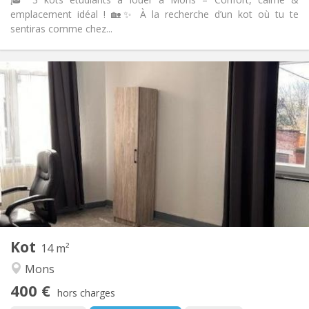
emplacement idéal ! 🏡✨ À la recherche d’un kot où tu te
sentiras comme chez...
Infos Pratiques
400 €
Loyer:
80 €
Charges:
12 mois
Durée:
Non
Domiciliation:
Aménagement
Commune
Salle de bain:
Commune
Cuisine:
2
14 m
Superficie:
1
Pièces privées:
Kot
Autre
14 m²
Chaleureuse, calme, studieuse
Atmosphère:
Mons
Non
Accès PMR:
400 €
Non-fumeur
Fumeur:
hors charges
Non
Animaux de compagnie: