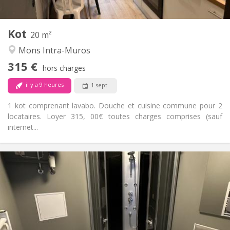
2
20 m
Superficie:
1
Pièces privées:
Kot
Autre
20 m²
Chaleureuse, studieuse, calme
Atmosphère:
Mons Intra-Muros
Non
Accès PMR:
315 €
Non-fumeur
Fumeur:
hors charges
Non
Animaux de compagnie:
il y a 9 heures
1 sept.
1 kot comprenant lavabo. Douche et cuisine commune pour 2
locataires. Loyer 315, 00€ toutes charges comprises (sauf
internet...
Infos Pratiques
450 €
Loyer:
50 €
Charges:
12 mois
Durée:
Non
Domiciliation:
Aménagement