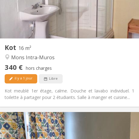
Aménagement
Privée
Salle de bain:
Commune
Cuisine:
2
16 m
Superficie:
1
Pièces privées:
Kot
Autre
16 m²
Calme
Atmosphère:
Mons Intra-Muros
Non
Accès PMR:
340 €
Non-fumeur
Fumeur:
hors charges
Non
Animaux de compagnie:
il y a 1 jour
Libre
Kot meublé 1er étage, calme. Douche et lavabo individuel. 1
toilette à partager pour 2 étudiants. Salle à manger et cuisine...
Infos Pratiques
340 €
Loyer:
90 €
Charges: