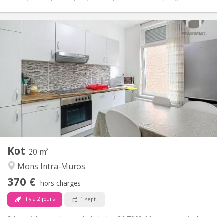
Infos Pratiques
370 €
Loyer:
80 €
Charges:
12 mois, 11 mois, 10 mois
Durée:
Non
Domiciliation:
Aménagement
Commune
Salle de bain:
Commune
Cuisine:
2
20 m
Superficie:
1
Pièces privées:
Kot
Autre
20 m²
Calme, studieuse, chaleureuse,
Atmosphère:
Mons Intra-Muros
communautaire
370 €
Non
Accès PMR:
hors charges
Non-fumeur
Fumeur:
il y a 2 jours
1 sept.
Non
Animaux de compagnie: