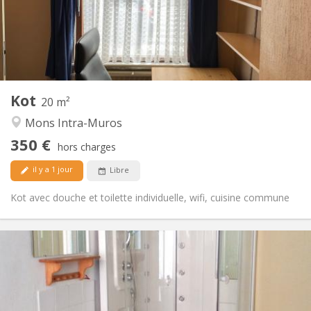
Aménagement
Privée
Salle de bain:
Commune
Cuisine:
2
20 m
Superficie:
2
Pièces privées:
Kot
Autre
20 m²
Calme
Atmosphère:
Mons Intra-Muros
Non
Accès PMR:
350 €
Non-fumeur
Fumeur:
hors charges
Non
Animaux de compagnie:
il y a 1 jour
Libre
Kot avec douche et toilette individuelle, wifi, cuisine commune
Infos Pratiques
340 €
Loyer:
90 €
Charges:
11 mois
Durée:
Non
Domiciliation: