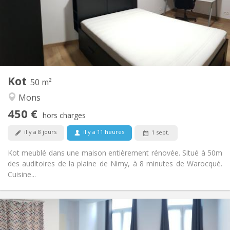
Non
Domiciliation:
Aménagement
Privée
Salle de bain:
Commune
Cuisine:
2
50 m
Superficie:
2
Pièces privées:
Kot
Autre
50 m²
Chaleureuse, studieuse, calme,
Atmosphère:
Mons
communautaire
450 €
Non
Accès PMR:
hors charges
Non-fumeur
Fumeur:
il y a 8 jours
il y a 11 heures
1 sept.
Non
Animaux de compagnie:
Kot meublé dans une maison entièrement rénovée. Situé à 50m
des auditoires de la plaine de Nimy, à 8 minutes de Warocqué.
Cuisine...
Infos Pratiques
450 €
Loyer: