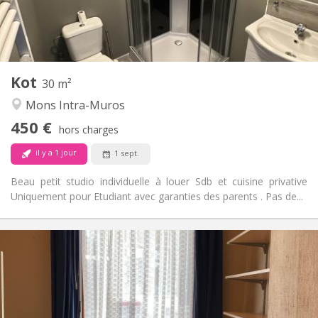
Privée
Salle de bain:
Dans la chambre
Cuisine:
2
30 m
Superficie:
2
Pièces privées:
Kot
Autre
30 m²
Studieuse
Atmosphère:
Mons Intra-Muros
Non
Accès PMR:
450 €
Non-fumeur
Fumeur:
hors charges
Non
Animaux de compagnie:
il y a 1 jour
1 sept.
Beau petit studio individuelle à louer Sdb et cuisine privative
Uniquement pour Etudiant avec garanties des parents . Pas de...
Infos Pratiques
350 €
Loyer:
90 €
Charges:
11 mois
Durée:
Non
Domiciliation: