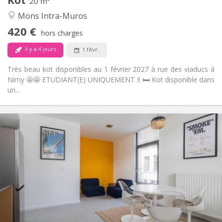
Autre
20 m²
Studieuse, chaleureuse, calme,
Atmosphère:
Mons Intra-Muros
communautaire
420 €
Non
Accès PMR:
hors charges
Fumeur ok
Fumeur:
il y a 4 jours
1 févr.
Non
Animaux de compagnie:
Très beau kot disponibles au 1 février 2027 à rue des viaducs à
Nimy 🤩🤩 ETUDIANT(E) UNIQUEMENT !! 🛏️ Kot disponible dans
un...
Infos Pratiques
510 €
Loyer:
43 €
Charges:
12 mois
Durée:
Acceptée
Domiciliation:
Aménagement
Privée
Salle de bain:
Commune
Cuisine:
2
15 m
Superficie: