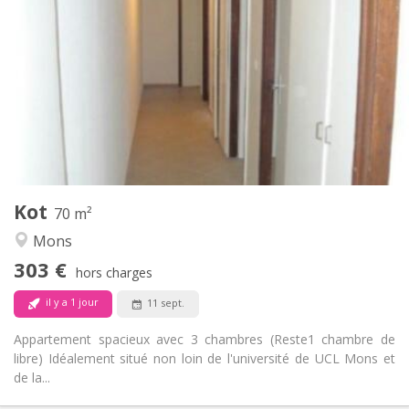
303 €
Loyer:
87 €
Charges:
12 mois
Durée:
Non
Domiciliation:
Aménagement
Commune
Salle de bain:
Commune
Cuisine:
2
70 m
Superficie:
1
Pièces privées:
Kot
Autre
70 m²
Studieuse, calme
Atmosphère:
Mons
Non
Accès PMR:
303 €
Non-fumeur
Fumeur:
hors charges
Non
Animaux de compagnie:
il y a 1 jour
11 sept.
Appartement spacieux avec 3 chambres (Reste1 chambre de
libre) Idéalement situé non loin de l'université de UCL Mons et
de la...