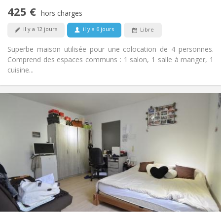
Non
Accès PMR:
425 €
Non-fumeur
Fumeur:
hors charges
Non
Animaux de compagnie:
il y a 12 jours
il y a 6 jours
Libre
Superbe maison utilisée pour une colocation de 4 personnes.
Comprend des espaces communs : 1 salon, 1 salle à manger, 1
cuisine...
Infos Pratiques
340 €
Loyer:
50 €
Charges:
12 mois
Durée:
Acceptée
Domiciliation:
Aménagement
Commune
Salle de bain:
Commune
Cuisine:
2
131 m
Superficie:
4
Pièces privées: