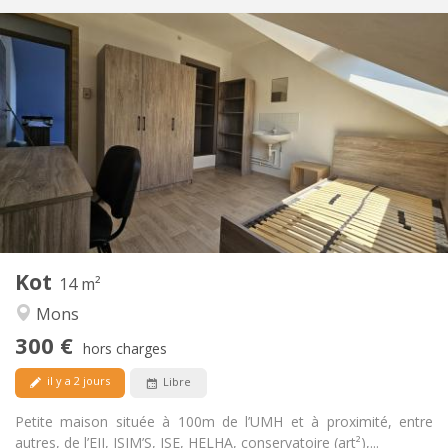
Infos Pratiques
300 €
Loyer:
80 €
Charges:
11 mois, 10 mois
Durée:
Non
Domiciliation:
Aménagement
Commune
Salle de bain:
Commune
Cuisine:
2
14 m
Superficie:
1
Pièces privées:
Kot
Autre
14 m²
Chaleureuse, calme, communautaire,
Atmosphère:
Mons
studieuse
300 €
Non
Accès PMR:
hors charges
Non-fumeur
Fumeur:
il y a 2 jours
Libre
Non
Animaux de compagnie:
Petite maison située à 100m de l’UMH et à proximité, entre
autres, de l’EII, ISIM’S, ISE, HELHA, conservatoire (art²),...