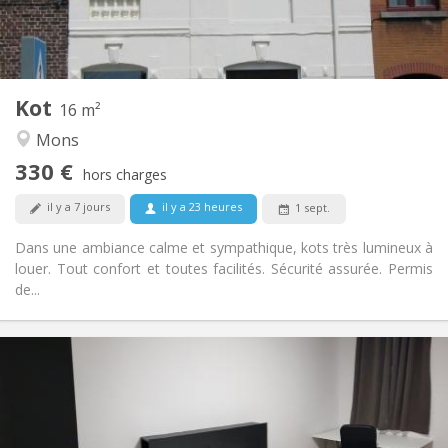
Commune
Salle de bain:
Commune
Cuisine:
2
16 m
Superficie:
1
Pièces privées:
Kot
Autre
16 m²
Calme, studieuse, chaleureuse
Atmosphère:
Mons
Non
Accès PMR:
330 €
Non-fumeur
Fumeur:
hors charges
Non
Animaux de compagnie:
il y a 7 jours
il y a 23 heures
1 sept.
Dans une ambiance calme et sympathique, kots très lumineux à
louer. Tout confort et toutes facilités. Sécurité assurée. Permis
de...
Infos Pratiques
450 €
Loyer:
100 €
Charges:
12 mois
Durée: