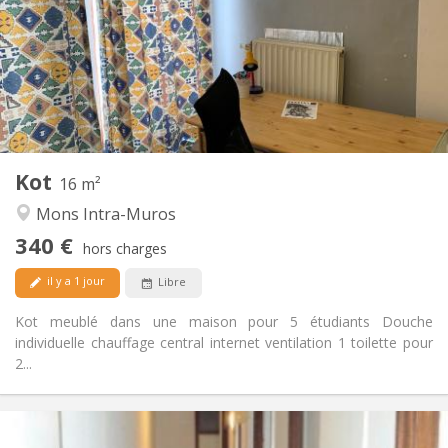
11 mois
Durée:
Non
Domiciliation:
Aménagement
Privée
Salle de bain:
Commune
Cuisine:
2
16 m
Superficie:
0
Pièces privées:
Kot
Autre
16 m²
Calme
Atmosphère:
Mons Intra-Muros
Non
Accès PMR:
340 €
Non-fumeur
Fumeur:
hors charges
Non
Animaux de compagnie:
il y a 1 jour
Libre
Kot meublé dans une maison pour 5 étudiants Douche
individuelle chauffage central internet ventilation 1 toilette pour
2...
Infos Pratiques