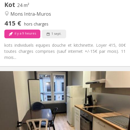
Kot
Autre
24 m²
Calme, chaleureuse, studieuse
Atmosphère:
Mons Intra-Muros
Non
Accès PMR:
415 €
Non-fumeur
Fumeur:
hors charges
Non
Animaux de compagnie:
il y a 9 heures
1 sept.
kots individuels equipes douche et kitchinette. Loyer 415, 00€
toutes charges comprises (sauf internet +/-15€ par mois). 11
mois...
Infos Pratiques
315 €
Loyer:
15 €
Charges:
11 mois
Durée:
Acceptée
Domiciliation:
Aménagement
Commune
Salle de bain:
Commune
Cuisine: