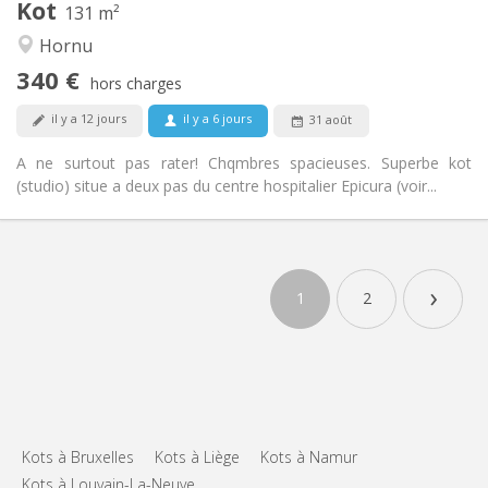
Kot
Autre
131 m²
Calme, chaleureuse, communautaire,
Atmosphère:
Hornu
studieuse
340 €
Non
Accès PMR:
hors charges
Non-fumeur
Fumeur:
il y a 12 jours
il y a 6 jours
31 août
Non
Animaux de compagnie:
A ne surtout pas rater! Chqmbres spacieuses. Superbe kot
(studio) situe a deux pas du centre hospitalier Epicura (voir...
›
1
2
Kots à Bruxelles
Kots à Liège
Kots à Namur
Kots à Louvain-La-Neuve