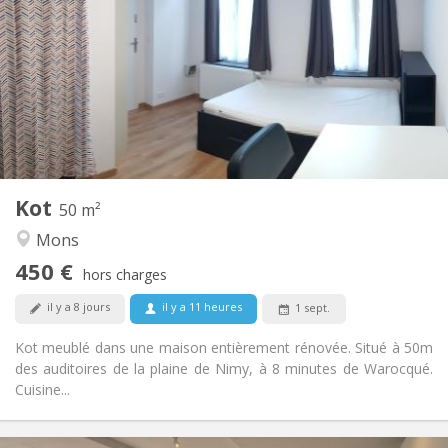
100 €
Charges:
12 mois
Durée:
Non
Domiciliation:
Aménagement
Privée
Salle de bain:
Commune
Cuisine:
2
50 m
Superficie:
2
Pièces privées:
Kot
Autre
50 m²
Studieuse, chaleureuse, calme,
Atmosphère:
Mons
communautaire
450 €
Non
Accès PMR:
hors charges
Non-fumeur
Fumeur:
il y a 8 jours
il y a 11 heures
1 sept.
Non
Animaux de compagnie:
Kot meublé dans une maison entièrement rénovée. Situé à 50m
des auditoires de la plaine de Nimy, à 8 minutes de Warocqué.
Cuisine...