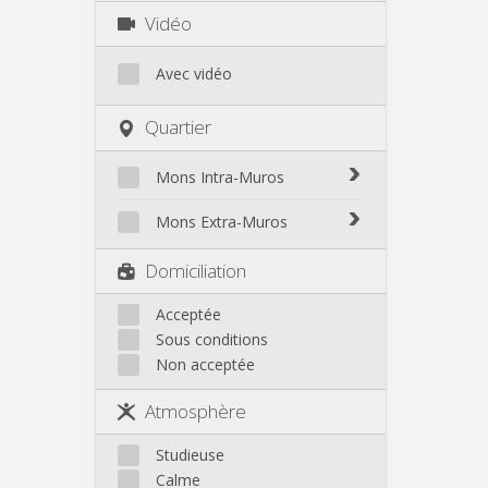
Vidéo
Avec vidéo
Quartier
Mons Intra-Muros
Mons Intra-Muros
Mons Extra-Muros
Mons Extra-Muros
Domiciliation
Acceptée
Sous conditions
Non acceptée
Atmosphère
Studieuse
Calme