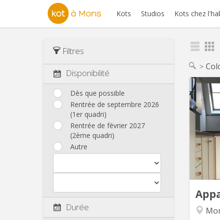
Kots
Studios
Kots chez l'ha
Filtres
Col
Disponibilité
Dès que possible
Rentrée de septembre 2026
(1er quadri)
compren
Rentrée de février 2027
salle 
(2ème quadri)
Autre
c
l
l'ap
App
Durée
Mon