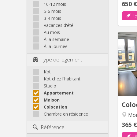
650 €
10-12 mois
5-6 mois
il 
3-4 mois
Vacances d'été
Au mois
À la semaine
À la journée
c
Type de logement
d’anné
bon
Kot
cu
Kot chez l'habitant
machin
Studio
Appartement
u
Maison
Colo
Colocation
Chambre en résidence
Mo
365 €
Référence
il 