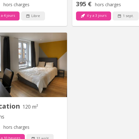
395 €
hors charges
hors charges
y a 4 jours
il y a 3 jours
Libre
1 sept.
KM 1116
Mons, colocation étudiante - 4
hambres disponibles pour début
e académique 2026 - 2027. Très
 état et intégralement meublé :
isine équipée et SDB commune,
e à laver, internet, TV, dame de
ménage en zones communes ...
Proche de tous commerces,
niversités (Fucam, HELHA,.... ),...
cation
120 m²
ns
hors charges
y a 10 heures
31 août