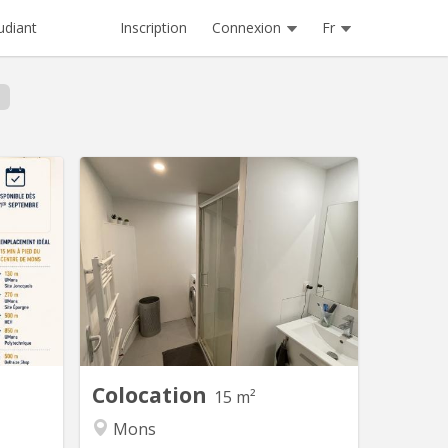
Inscription
Connexion
Fr
udiant
 2375
KM 1869
dans une
3 Chambres à louer pour étudiantes en
énovée à
face des écoles UMONS et HEH. Déjà
 - Salon
deux chambre loué par deux filles et
r, frigo,
cherche une troisième étudiante pour
derne WC
la dernière chambre du 1er étage. Salle
ent avec
de bain avec douche et machine à
tiques :
laver. Cuisine équipée à partager.
ée, bien
isolée...
Colocation
15 m²
Mons