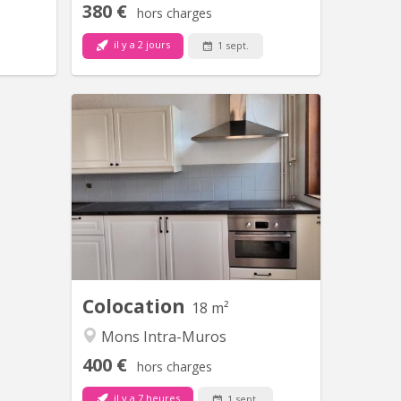
380 €
hors charges
il y a 2 jours
1 sept.
KM 944
Au sein d’une maison entièrement
rénovée, nous vous proposons une
colocation pour trois étudiant(e)s. La
maison date de 1715 et on a veillé à ce
qu’elle garde son authenticité. Deux
chambres modernes chacune avec
lavabo privatif. Ces deux chambres se
partagent une sdb avec un wc et une...
Colocation
18 m²
Mons Intra-Muros
400 €
hors charges
il y a 7 heures
1 sept.