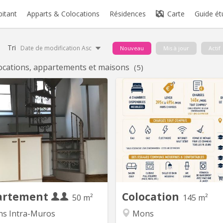
bitant
Apparts & Colocations
Résidences
Carte
Guide ét
Tri
Date de modification Asc
Nouveau
Mis à jour
Actif
ocations, appartements et maisons
(5)
KM 1101
KM
petit appartement 1 chambre
4 chambres de dispo 
ant: 1 hall privé, un salon, une
colocation entièrement r
à manger - cuisine, un bureau en
Mons Les espaces communs :
mezzanine, un wc séparé, une
cosy - Cuisine full équipée (fou
hambre, une salle de bain (bain,
etc. ) - Salle de bain mo
avabo, emplacement lave-linge).
séparé - veranda de rangem
Chaudière gaz individuelle pour
machine à lavé Infos pra
partement, entretien à charge du
Maison fraîchement rénov
propriétaire (contrat...
artement
Colocation
50 m²
145 m²
s Intra-Muros
Mons