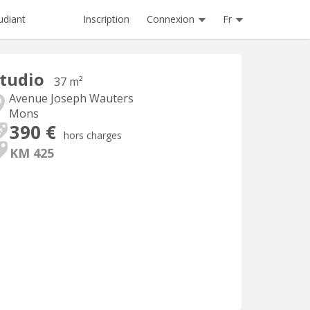
Inscription
Connexion
Fr
udiant
tudio
37 m²
Avenue Joseph Wauters
Mons
390 €
hors charges
KM 425