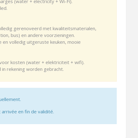
ges (water + electricity + Wi-Fi).
led.
olledig gerenoveerd met kwaliteitsmaterialen,
ation, bus) en andere voorzieningen.
 en volledig uitgeruste keuken, mooie
r kosten (water + elektriciteit + wifi).
al in rekening worden gebracht.
uellement.
 arrivée en fin de validité.