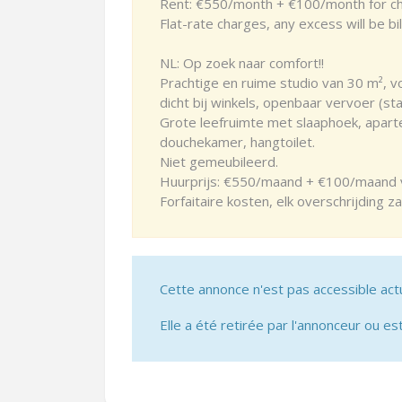
Rent: €550/month + €100/month for char
Flat-rate charges, any excess will be bil
NL: Op zoek naar comfort!!
Prachtige en ruime studio van 30 m², v
dicht bij winkels, openbaar vervoer (st
Grote leefruimte met slaaphoek, aparte
douchekamer, hangtoilet.
Niet gemeubileerd.
Huurprijs: €550/maand + €100/maand voo
Forfaitaire kosten, elk overschrijding z
Cette annonce n'est pas accessible act
Elle a été retirée par l'annonceur ou est