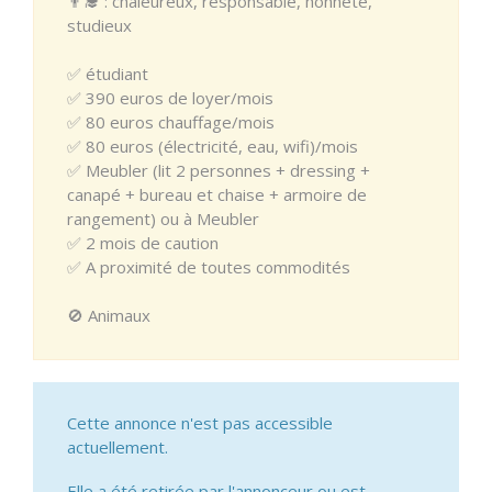
👨‍🎓 : chaleureux, responsable, honnête,
studieux
✅️ étudiant
✅️ 390 euros de loyer/mois
✅️ 80 euros chauffage/mois
✅️ 80 euros (électricité, eau, wifi)/mois
✅️ Meubler (lit 2 personnes + dressing +
canapé + bureau et chaise + armoire de
rangement) ou à Meubler
✅️ 2 mois de caution
✅️ A proximité de toutes commodités
🚫 Animaux
Cette annonce n'est pas accessible
actuellement.
Elle a été retirée par l'annonceur ou est