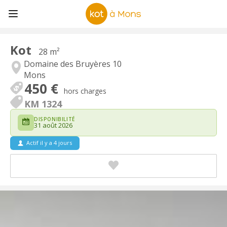
Kot
28 m²
Domaine des Bruyères 10
Mons
450 €
hors charges
KM 1324
DISPONIBILITÉ
31 août 2026
Actif il y a 4 jours