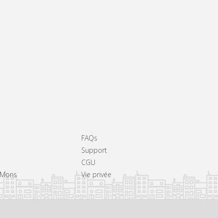
FAQs
Support
CGU
à Mons
Vie privée