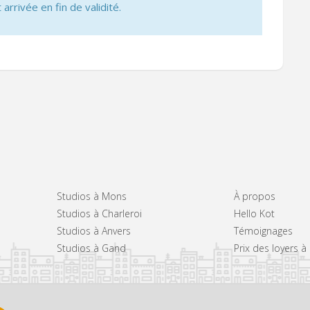
 arrivée en fin de validité.
Studios à Mons
À propos
Studios à Charleroi
Hello Kot
Studios à Anvers
Témoignages
Studios à Gand
Prix des loyers 