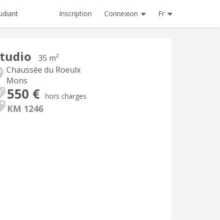
Inscription
Connexion
Fr
udiant
tudio
35 m²
Chaussée du Roeulx
Mons
550 €
hors charges
KM 1246