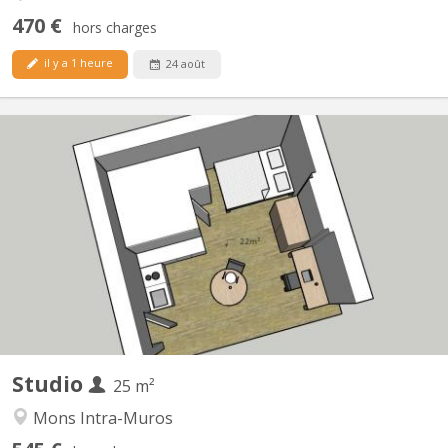
470 €
hors charges
il y a 1 heure
24 août
KM 2349
A louer très beau Kot/Studio individuel meublé , situé dans le
centre historique de Mons, dans un endroit calme, à proximité
des universités et Hautes Ecoles, des transports en commun (
gare SNCB et Tec ) des Grands Près , ( Shopping Center, Ikea) et
des salles de Sport ( Jim 's, Basic Fit ) Bail...
Studio
25 m²
Mons Intra-Muros