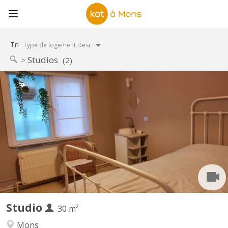
Tri
Type de logement Desc
Studios
(2)
KM 1269
Independent studio for rent, in a villa with garden, quiet area.
Furnished, available August 24 2026, for single (student, intern).
600 euros/month(including charges) Visits by appointment ,
Studio indépendant (3 pièces)dans villa avec jardin. Libre à partir
de 1 septembre 2026 Meublé avec...
Studio
30 m²
Mons