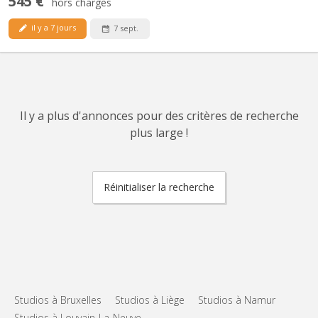
545 €
hors charges
il y a 7 jours
7 sept.
Il y a plus d'annonces pour des critères de recherche
plus large !
Réinitialiser la recherche
Studios à Bruxelles
Studios à Liège
Studios à Namur
Studios à Louvain-La-Neuve