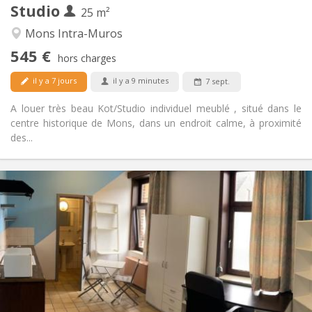
Studio
Autre
25 m²
Studieuse
Atmosphère:
Mons Intra-Muros
Non
Accès PMR:
545 €
Non-fumeur
Fumeur:
hors charges
Non
Animaux de compagnie:
il y a 7 jours
il y a 9 minutes
7 sept.
A louer très beau Kot/Studio individuel meublé , situé dans le
centre historique de Mons, dans un endroit calme, à proximité
des...
Infos Pratiques
380 €
Loyer:
20 €
Charges:
12 mois
Durée:
Acceptée
Domiciliation:
Aménagement
Privée
Salle de bain:
Privée (pièce distincte)
Cuisine: