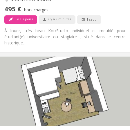
Non
Accès PMR:
495 €
Non-fumeur
Fumeur:
hors charges
Non
Animaux de compagnie:
il y a 7 jours
il y a 9 minutes
1 sept.
À louer, très beau Kot/Studio individuel et meublé pour
étudiant(e) universitaire ou stagiaire , situé dans le centre
historique...
Infos Pratiques
545 €
Loyer:
50 €
Charges:
12 mois
Durée:
Sous conditions
Domiciliation:
Aménagement
Privée
Salle de bain:
Dans la chambre
Cuisine:
2
25 m
Superficie:
1
Pièces privées: