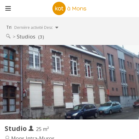
Tri
Dernière activité Desc
Studios
(3)
Infos Pratiques
495 €
Loyer:
50 €
Charges:
12 mois, 5-6 mois
Durée:
Sous conditions
Domiciliation:
Aménagement
Privée
Salle de bain:
Privée (pièce distincte)
Cuisine:
2
25 m
Superficie:
1
Pièces privées:
Studio
Autre
25 m²
Calme, studieuse
Atmosphère:
Mons Intra-Muros