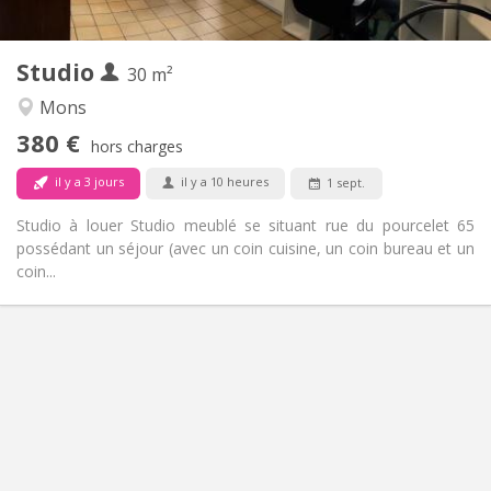
2
30 m
Superficie:
1
Pièces privées:
Studio
Autre
30 m²
Calme, studieuse, chaleureuse
Atmosphère:
Mons
Non
Accès PMR:
380 €
Non-fumeur
Fumeur:
hors charges
Non
Animaux de compagnie:
il y a 3 jours
il y a 10 heures
1 sept.
Studio à louer Studio meublé se situant rue du pourcelet 65
possédant un séjour (avec un coin cuisine, un coin bureau et un
coin...