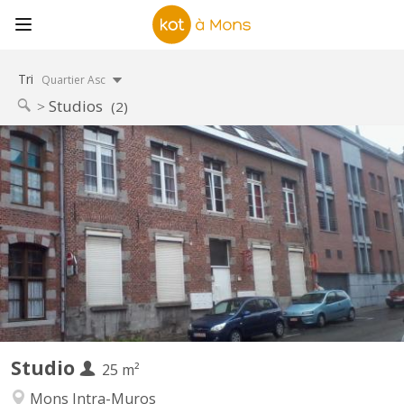
Tri
Quartier Asc
Studios
(2)
KM 109
À louer, très beau Kot/Studio individuel et meublé pour
étudiant(e) universitaire ou stagiaire , situé dans le centre
historique de Mons dans un endroit calme à proximité des
universités, des transports en commun et du Shopping Center
des Grands Près ( Ikea ). Le studio est destiné à des personnes...
Studio
25 m²
Mons Intra-Muros