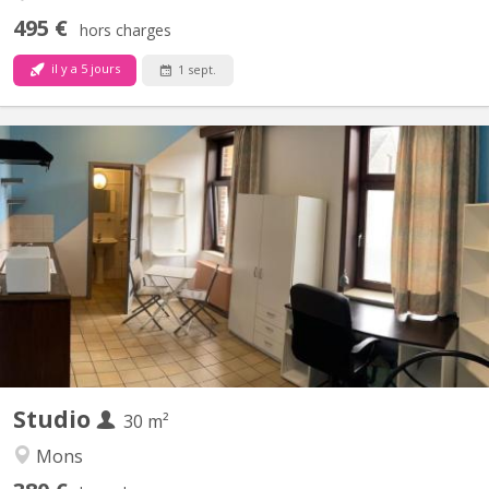
495 €
hors charges
il y a 5 jours
1 sept.
KM 2187
Studio à louer Studio meublé se situant rue du pourcelet 65
possédant un séjour (avec un coin cuisine, un coin bureau et un
coin chambre), sdb + wc (tout privatif) AINSI qu’un beau jardin de
60m2 sans vis-à-vis. Le loyer est de 400 euros charges
communes comprises MAIS compteurs au nom du...
Studio
30 m²
Mons