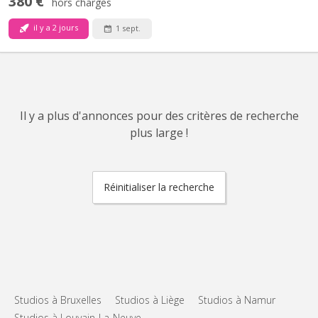
380 €
hors charges
il y a 2 jours
1 sept.
Il y a plus d'annonces pour des critères de recherche
plus large !
Réinitialiser la recherche
Studios à Bruxelles
Studios à Liège
Studios à Namur
Studios à Louvain-La-Neuve