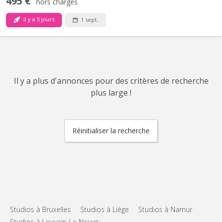
495 €
hors charges
il y a 5 jours
1 sept.
Il y a plus d'annonces pour des critères de recherche
plus large !
Réinitialiser la recherche
Studios à Bruxelles
Studios à Liège
Studios à Namur
Studios à Louvain-La-Neuve