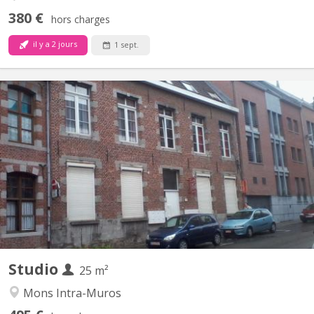
380 €
hors charges
il y a 2 jours
1 sept.
KM 109
À louer, très beau Kot/Studio individuel et meublé pour
étudiant(e) universitaire ou stagiaire , situé dans le centre
historique de Mons dans un endroit calme à proximité des
universités, des transports en commun et du Shopping Center
des Grands Près ( Ikea ). Le studio est destiné à des personnes...
Studio
25 m²
Mons Intra-Muros