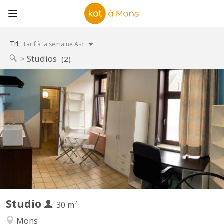
Tri
Tarif à la semaine Asc
Studios
(2)
KM 2187
Studio à louer Studio meublé se situant rue du pourcelet 65
possédant un séjour (avec un coin cuisine, un coin bureau et un
coin chambre), sdb + wc (tout privatif) AINSI qu’un beau jardin de
60m2 sans vis-à-vis. Le loyer est de 400 euros charges
communes comprises MAIS compteurs au nom du...
Studio
30 m²
Mons