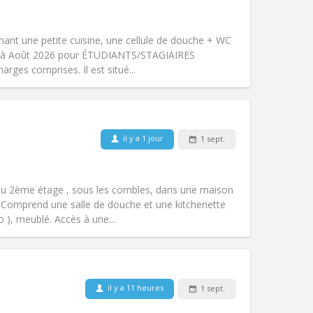
Animaux de compagnie:
Non
Fumeur:
Non-fumeur
Accès PMR:
Non
nant une petite cuisine, une cellule de douche + WC
Atmosphère:
Studieuse, calme
llet à Août 2026 pour ÉTUDIANTS/STAGIAIRES
Autre
rges comprises. Il est situé...
Animaux de compagnie:
Non
il y a 1 jour
1 sept.
Fumeur:
Non-fumeur
Accès PMR:
Non
chaleureuse
au 2ème étage , sous les combles, dans une maison
Atmosphère:
Calme, studieuse,
Comprend une salle de douche et une kitchenette
Autre
go ), meublé. Accès à une...
il y a 11 heures
1 sept.
Animaux de compagnie:
Non