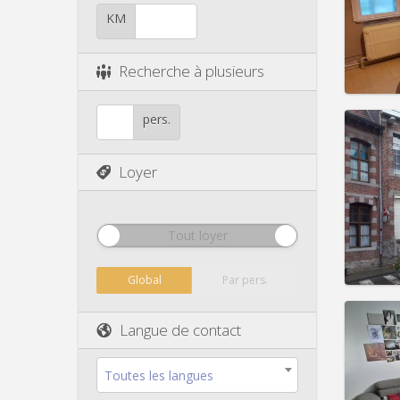
Durée:
Charge
KM
Loyer:
Infos
Recherche à plusieurs
pers.
Loyer
Domicil
Durée:
Charge
Loyer:
Tout loyer
Infos
Global
Par pers.
Langue de contact
Domicil
mois, 
Toutes les langues
Durée: