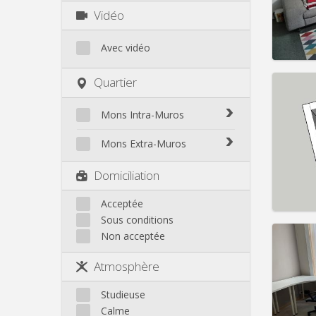
Charge
Vidéo
Loyer:
Infos
Avec vidéo
Quartier
Mons Intra-Muros
Domicil
Durée:
Mons Intra-Muros
Mons Extra-Muros
Charge
Loyer:
Mons Extra-Muros
Domiciliation
Infos
Acceptée
Sous conditions
Non acceptée
Atmosphère
Domicil
Durée:
Studieuse
Charge
Calme