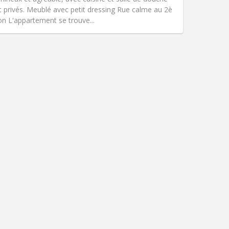
Atmosphère:
Studieuse, calme
privés. Meublé avec petit dressing Rue calme au 2è
Autre
ion L'appartement se trouve...