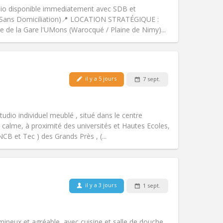
chaleureuse, calme
o disponible immediatement avec SDB et
Atmosphère:
Studieuse,
(Sans Domiciliation) ​📍 LOCATION STRATÉGIQUE : ​
Autre
 de la Gare l'UMons (Warocqué / Plaine de Nimy)...
il y a 5 jours
7 sept.
Animaux de compagnie:
Non
Fumeur:
Non-fumeur
Accès PMR:
Non
tudio individuel meublé , situé dans le centre
Atmosphère:
Studieuse
 calme, à proximité des universités et Hautes Ecoles,
Autre
B et Tec ) des Grands Près , (...
il y a 3 jours
1 sept.
Animaux de compagnie:
Non
Fumeur:
Non-fumeur
)
Accès PMR:
Non
ineux et agréable, avec cuisine et salle de douche