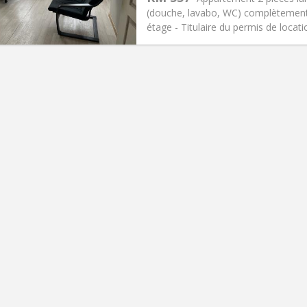
595 €
Salle de bain:
Privée
(douche, lavabo, WC) complètement 
 Pratiques
Aménagement
étage - Titulaire du permis de locat