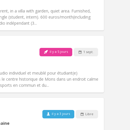
Fumeur:
Non-fumeur
)
Accès PMR:
Non
ent, in a villa with garden, quiet area. Furnished,
Atmosphère:
Studieuse, calme
ngle (student, intern). 600 euros/month(including
Autre
dio indépendant (3...
il y a 5 jours
1 sept.
Animaux de compagnie:
Non
Fumeur:
Non-fumeur
)
Accès PMR:
Non
udio individuel et meublé pour étudiant(e)
Atmosphère:
Calme, studieuse
ans le centre historique de Mons dans un endroit calme
Autre
nsports en commun et du...
Animaux de compagnie:
Non
il y a 3 jours
Libre
Fumeur:
Non-fumeur
aine
Accès PMR:
Non