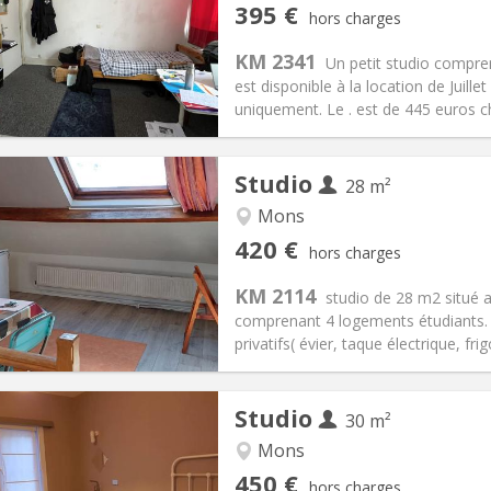
iation:
Non
Pièces privées:
1
395 €
hors charges
Vacances d'été
Superficie:
25 m
2
s:
50 €
Cuisine:
Dans la chambre
KM 2341
Un petit studio compre
395 €
Salle de bain:
Privée
est disponible à la location de Jui
 Pratiques
Aménagement
uniquement. Le . est de 445 euros cha
Studio
28 m²
Mons
iation:
Non
Pièces privées:
2
420 €
hors charges
11 mois
Superficie:
28 m
2
s:
70 €
Cuisine:
Dans la chambre
KM 2114
studio de 28 m2 situé 
420 €
Salle de bain:
Privée
comprenant 4 logements étudiants. 
 Pratiques
Aménagement
privatifs( évier, taque électrique, fri
Studio
30 m²
iation:
Non
Mons
3-4 mois, vacances d'été, au
Pièces privées:
3
450 €
hors charges