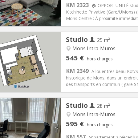
s:
100 €
Cuisine:
Commune
KM 2323
🏠 OPPORTUNITÉ studi
500 €
Salle de bain:
Privée
Kitchinette Privative (Gare/UMons) 
 Pratiques
Aménagement
Mons Centre : À proximité immédiate
Studio
25 m²
Mons Intra-Muros
iation:
Sous conditions
Pièces privées:
1
545 €
hors charges
12 mois
Superficie:
25 m
2
s:
50 €
Cuisine:
Dans la chambre
KM 2349
A louer très beau Kot/S
545 €
Salle de bain:
Privée
historique de Mons, dans un endroit
 Pratiques
Aménagement
des transports en commun ( gare SNC
Studio
28 m²
Mons Intra-Muros
iation:
Non
Pièces privées:
2
595 €
hors charges
12 mois
Superficie:
28 m
2
s:
35 €
Cuisine:
Privée (pièce distincte
KM 557
Appartement 2 pièces lum