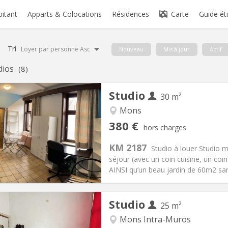
bitant
Apparts & Colocations
Résidences
Carte
Guide ét
Tri
Loyer par personne Asc
Nouveau
Mis à jour
Actif
dios
(8)
Studio
30 m²
Mons
iation:
Acceptée
Pièces privées:
1
380 €
hors charges
12 mois
Superficie:
30 m
2
s:
20 €
Cuisine:
Privée (pièce distincte
KM 2187
Studio à louer Studio 
380 €
Salle de bain:
Privée
séjour (avec un coin cuisine, un coi
 Pratiques
Aménagement
AINSI qu’un beau jardin de 60m2 sans 
Studio
25 m²
Mons Intra-Muros