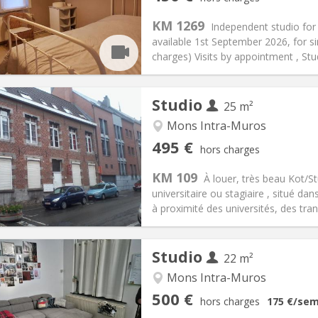
12 mois, 11 mois, 10 mois, 5-6
Superficie:
30 m
2
s:
150 €
Cuisine:
Privée (pièce distincte
KM 1269
Independent studio for r
450 €
Salle de bain:
Privée
available 1st September 2026, for si
 Pratiques
Aménagement
charges) Visits by appointment , Stu
Studio
25 m²
Mons Intra-Muros
iation:
Sous conditions
Pièces privées:
1
495 €
hors charges
12 mois, 5-6 mois
Superficie:
25 m
2
s:
50 €
Cuisine:
Privée (pièce distincte
KM 109
À louer, très beau Kot/St
495 €
Salle de bain:
Privée
universitaire ou stagiaire , situé d
 Pratiques
Aménagement
à proximité des universités, des tra
Studio
22 m²
iation:
Sous conditions
Mons Intra-Muros
à la semaine
Pièces privées:
1
500 €
hors charges
175 €
/sem
12 mois, vacances d'été, au
Superficie:
22 m
2