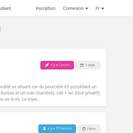
Inscription
Connexion
Fr
udiant
Animaux de compagnie:
Non
il y a 2 jours
1 sept.
Fumeur:
Non-fumeur
Accès PMR:
Non
)
studieuse
meublé se situant rue du pourcelet 65 possédant un
Atmosphère:
Calme, chaleureuse,
n bureau et un coin chambre), sdb + wc (tout privatif)
Autre
vis-à-vis. Le loyer...
il y a 10 heures
Libre