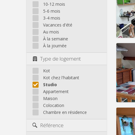
Domicil
10-12 mois
Durée:
5-6 mois
Charge
3-4 mois
Loyer:
Vacances d'été
Infos
Au mois
À la semaine
À la journée
Type de logement
Domicil
Durée:
Kot
Charge
Kot chez l'habitant
Loyer:
Studio
Appartement
Infos
Maison
Colocation
Chambre en résidence
Domicil
mois
Référence
mois, 