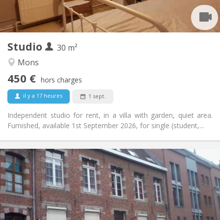
Privée
Salle de bain:
Privée (pièce distincte)
Cuisine:
2
30 m
Superficie:
3
Pièces privées:
Studio
30 m²
Autre
Mons
Studieuse, calme
Atmosphère:
450 €
Non
Accès PMR:
hors charges
Non-fumeur
Fumeur:
il y a 17 heures
1 sept.
Non
Animaux de compagnie:
Independent studio for rent, in a villa with garden, quiet area.
Furnished, available 1st September 2026, for single (student,...
Infos Pratiques
495 €
Loyer:
50 €
Charges:
12 mois, 5-6 mois
Durée:
Sous conditions
Domiciliation: