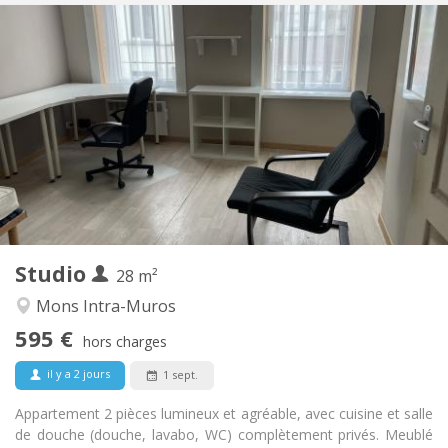
Infos Pratiques
595 €
Loyer:
35 €
Charges:
12 mois
Durée:
Non
Domiciliation:
Aménagement
Privée
Salle de bain:
Privée (pièce distincte)
Cuisine:
2
28 m
Superficie:
2
Pièces privées:
Studio
Autre
28 m²
Studieuse, calme
Atmosphère:
Mons Intra-Muros
Non
Accès PMR:
595 €
Non-fumeur
Fumeur:
hors charges
Non
Animaux de compagnie:
il y a 2 jours
1 sept.
Appartement 2 pièces lumineux et agréable, avec cuisine et salle
de douche (douche, lavabo, WC) complètement privés. Meublé