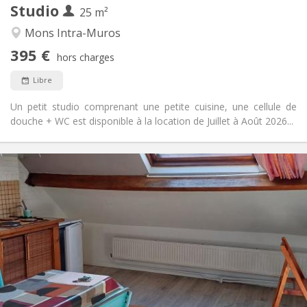
Studio
Autre
25 m²
Studieuse, calme
Atmosphère:
Mons Intra-Muros
Non
Accès PMR:
395 €
Non-fumeur
Fumeur:
hors charges
Non
Animaux de compagnie:
Libre
Un petit studio comprenant une petite cuisine, une cellule de
douche + WC est disponible à la location de Juillet à Août 2026...
Infos Pratiques
420 €
Loyer:
70 €
Charges:
11 mois
Durée:
Non
Domiciliation:
Aménagement
Privée
Salle de bain:
Dans la chambre
Cuisine:
2
28 m
Superficie: