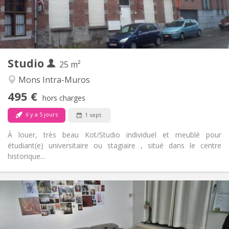
Aménagement
Privée
Salle de bain:
Privée (pièce distincte)
Cuisine:
2
25 m
Superficie:
1
Pièces privées:
Studio
Autre
25 m²
Calme, studieuse
Atmosphère:
Mons Intra-Muros
Non
Accès PMR:
495 €
Non-fumeur
Fumeur:
hors charges
Non
Animaux de compagnie:
il y a 5 jours
1 sept.
À louer, très beau Kot/Studio individuel et meublé pour
étudiant(e) universitaire ou stagiaire , situé dans le centre
historique...
Infos Pratiques
500 €
Loyer:
100 €
Charges:
12 mois, vacances d'été, au mois, à la semaine
Durée: