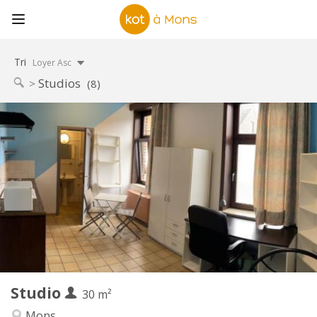
Tri
Loyer Asc
Studios
(8)
Infos Pratiques
380 €
Loyer:
20 €
Charges:
12 mois
Durée:
Acceptée
Domiciliation:
Aménagement
Privée
Salle de bain:
Privée (pièce distincte)
Cuisine:
2
30 m
Superficie:
1
Pièces privées:
Studio
Autre
30 m²
Calme, chaleureuse, studieuse
Atmosphère:
Mons