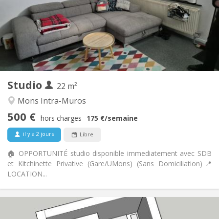
Sous conditions
Domiciliation:
Aménagement
Privée
Salle de bain:
Commune
Cuisine:
2
22 m
Superficie:
1
Pièces privées:
Studio
Autre
22 m²
Studieuse, chaleureuse, calme
Atmosphère:
Mons Intra-Muros
Non
Accès PMR:
500 €
Non-fumeur
Fumeur:
hors charges
175 €
/semaine
Non
Animaux de compagnie:
il y a 2 jours
Libre
🏠 OPPORTUNITÉ studio disponible immediatement avec SDB
et Kitchinette Privative (Gare/UMons) (Sans Domiciliation) ​📍
LOCATION...
Infos Pratiques