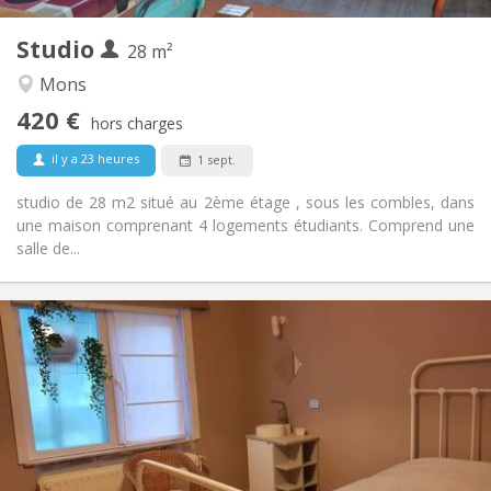
2
Pièces privées:
Studio
Autre
28 m²
Calme, studieuse, chaleureuse
Atmosphère:
Mons
Non
Accès PMR:
420 €
Non-fumeur
Fumeur:
hors charges
Non
Animaux de compagnie:
il y a 23 heures
1 sept.
studio de 28 m2 situé au 2ème étage , sous les combles, dans
une maison comprenant 4 logements étudiants. Comprend une
salle de...
Infos Pratiques
450 €
Loyer:
150 €
Charges:
12 mois, 11 mois, 10 mois, 5-6 mois, 3-4 mois,
Durée:
vacances d'été, au mois
Non
Domiciliation:
Aménagement