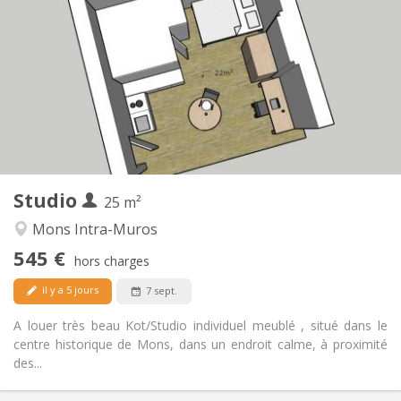
545 €
Loyer:
50 €
Charges:
12 mois
Durée:
Sous conditions
Domiciliation:
Aménagement
Privée
Salle de bain:
Dans la chambre
Cuisine:
2
25 m
Superficie:
1
Pièces privées:
Studio
Autre
25 m²
Studieuse
Atmosphère:
Mons Intra-Muros
Non
Accès PMR:
545 €
Non-fumeur
Fumeur:
hors charges
Non
Animaux de compagnie:
il y a 5 jours
7 sept.
A louer très beau Kot/Studio individuel meublé , situé dans le
centre historique de Mons, dans un endroit calme, à proximité
des...