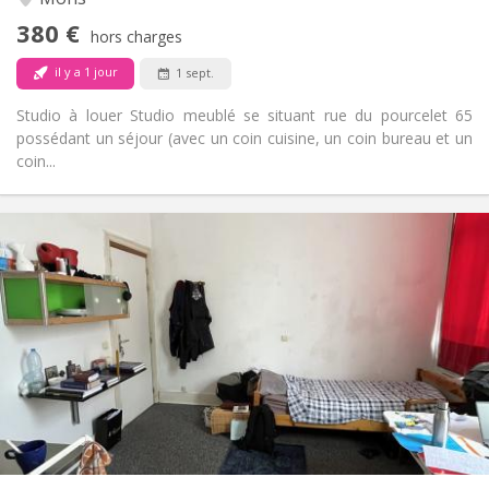
Non
Accès PMR:
380 €
Non-fumeur
Fumeur:
hors charges
Non
Animaux de compagnie:
il y a 1 jour
1 sept.
Studio à louer Studio meublé se situant rue du pourcelet 65
possédant un séjour (avec un coin cuisine, un coin bureau et un
coin...
Infos Pratiques
395 €
Loyer:
50 €
Charges:
Vacances d'été
Durée:
Non
Domiciliation:
Aménagement
Privée
Salle de bain:
Dans la chambre
Cuisine:
2
25 m
Superficie:
1
Pièces privées: