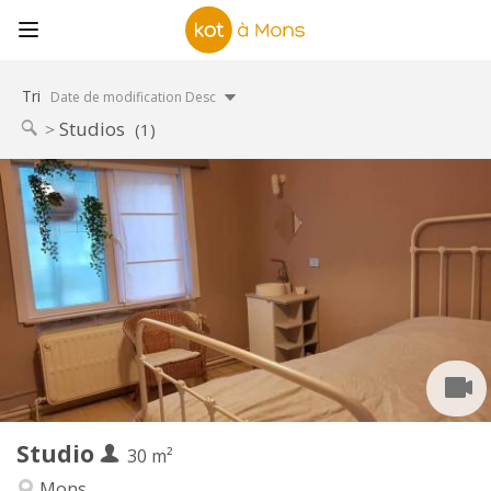
Tri
Date de modification Desc
Studios
(1)
Infos Pratiques
470 €
Loyer:
130 €
Charges:
12 mois, 11 mois, 10 mois, 5-6 mois, 3-4 mois,
Durée:
vacances d'été, au mois
Non
Domiciliation:
Aménagement
Privée
Salle de bain:
Privée (pièce distincte)
Cuisine:
2
30 m
Superficie:
3
Pièces privées:
Studio
30 m²
Autre
Mons