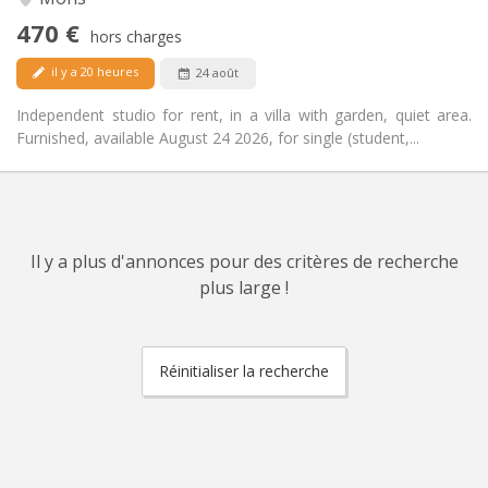
Calme, studieuse
Atmosphère:
470 €
Non
Accès PMR:
hors charges
Non-fumeur
Fumeur:
il y a 20 heures
24 août
Non
Animaux de compagnie:
Independent studio for rent, in a villa with garden, quiet area.
Furnished, available August 24 2026, for single (student,...
Il y a plus d'annonces pour des critères de recherche
plus large !
Réinitialiser la recherche