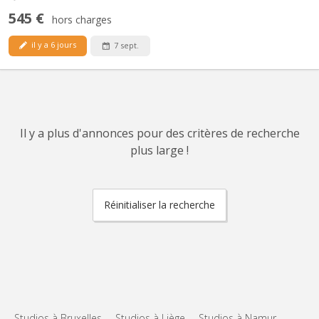
545 €
hors charges
il y a 6 jours
7 sept.
Il y a plus d'annonces pour des critères de recherche
plus large !
Réinitialiser la recherche
Studios à Bruxelles
Studios à Liège
Studios à Namur