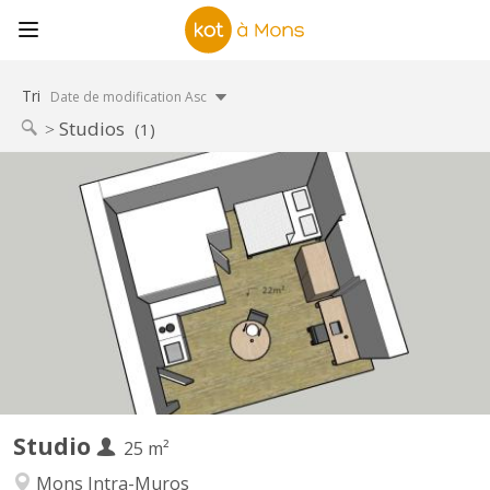
Tri
Date de modification Asc
Studios
(1)
KM 2349
A louer très beau Kot/Studio individuel meublé , situé dans le
centre historique de Mons, dans un endroit calme, à proximité
des universités et Hautes Ecoles, des transports en commun (
gare SNCB et Tec ) des Grands Près , ( Shopping Center, Ikea) et
des salles de Sport ( Jim 's, Basic Fit ) Bail...
Studio
25 m²
Mons Intra-Muros