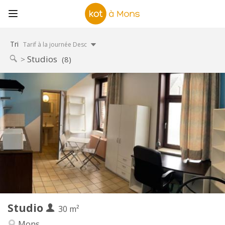
Tri
Tarif à la journée Desc
Studios
(8)
Infos Pratiques
380 €
Loyer:
20 €
Charges:
12 mois
Durée:
Acceptée
Domiciliation:
Aménagement
Privée
Salle de bain:
Privée (pièce distincte)
Cuisine:
2
30 m
Superficie:
1
Pièces privées:
Studio
Autre
30 m²
Calme, chaleureuse, studieuse
Atmosphère:
Mons