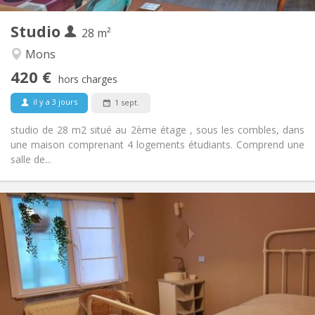
2
Pièces privées:
Studio
Autre
28 m²
Calme, studieuse, chaleureuse
Atmosphère:
Mons
Non
Accès PMR:
420 €
Non-fumeur
Fumeur:
hors charges
Non
Animaux de compagnie:
il y a 3 jours
1 sept.
studio de 28 m2 situé au 2ème étage , sous les combles, dans
une maison comprenant 4 logements étudiants. Comprend une
salle de...
Infos Pratiques
470 €
Loyer:
130 €
Charges:
12 mois, 11 mois, 10 mois, 5-6 mois, 3-4 mois,
Durée:
vacances d'été, au mois
Non
Domiciliation:
Aménagement