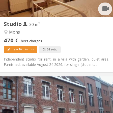
Privée
Salle de bain:
Privée (pièce distincte)
Cuisine:
2
30 m
Superficie:
3
Pièces privées:
Studio
30 m²
Autre
Mons
Studieuse, calme
Atmosphère:
470 €
Non
Accès PMR:
hors charges
Non-fumeur
Fumeur:
il y a 16 minutes
24 août
Non
Animaux de compagnie:
Independent studio for rent, in a villa with garden, quiet area.
Furnished, available August 24 2026, for single (student,...
Infos Pratiques
495 €
Loyer:
50 €
Charges:
12 mois, 5-6 mois
Durée:
Sous conditions
Domiciliation: