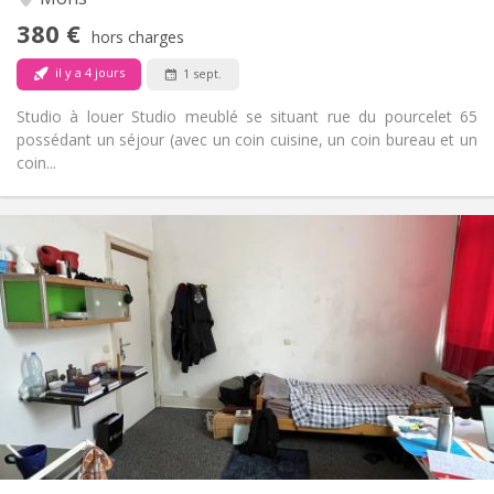
Non
Accès PMR:
380 €
Non-fumeur
Fumeur:
hors charges
Non
Animaux de compagnie:
il y a 4 jours
1 sept.
Studio à louer Studio meublé se situant rue du pourcelet 65
possédant un séjour (avec un coin cuisine, un coin bureau et un
coin...
Infos Pratiques
395 €
Loyer:
50 €
Charges:
Vacances d'été
Durée:
Non
Domiciliation:
Aménagement
Privée
Salle de bain:
Dans la chambre
Cuisine:
2
25 m
Superficie:
1
Pièces privées: