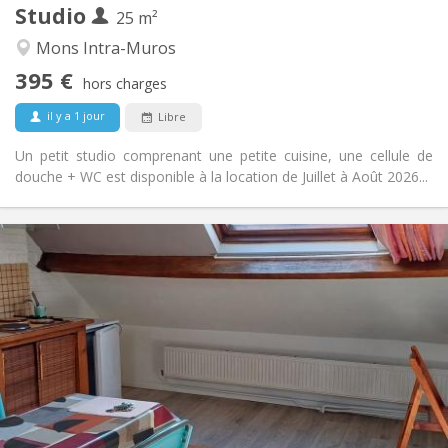
Studio
Autre
25 m²
Studieuse, calme
Atmosphère:
Mons Intra-Muros
Non
Accès PMR:
395 €
Non-fumeur
Fumeur:
hors charges
Non
Animaux de compagnie:
il y a 1 jour
Libre
Un petit studio comprenant une petite cuisine, une cellule de
douche + WC est disponible à la location de Juillet à Août 2026...
Infos Pratiques
420 €
Loyer:
70 €
Charges:
11 mois
Durée:
Non
Domiciliation:
Aménagement
Privée
Salle de bain:
Dans la chambre
Cuisine:
2
28 m
Superficie: