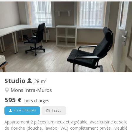
Infos Pratiques
595 €
Loyer:
35 €
Charges:
12 mois
Durée:
Non
Domiciliation:
Aménagement
Privée
Salle de bain:
Privée (pièce distincte)
Cuisine:
2
28 m
Superficie:
2
Pièces privées:
Studio
Autre
28 m²
Studieuse, calme
Atmosphère:
Mons Intra-Muros
Non
Accès PMR:
595 €
Non-fumeur
Fumeur:
hors charges
Non
Animaux de compagnie:
il y a 3 heures
1 sept.
Appartement 2 pièces lumineux et agréable, avec cuisine et salle
de douche (douche, lavabo, WC) complètement privés. Meublé