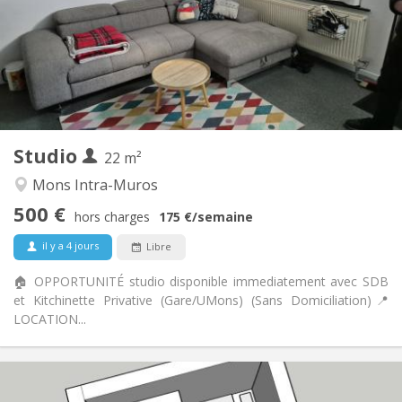
Sous conditions
Domiciliation:
Aménagement
Privée
Salle de bain:
Commune
Cuisine:
2
22 m
Superficie:
1
Pièces privées:
Studio
Autre
22 m²
Studieuse, chaleureuse, calme
Atmosphère:
Mons Intra-Muros
Non
Accès PMR:
500 €
Non-fumeur
Fumeur:
hors charges
175 €
/semaine
Non
Animaux de compagnie:
il y a 4 jours
Libre
🏠 OPPORTUNITÉ studio disponible immediatement avec SDB
et Kitchinette Privative (Gare/UMons) (Sans Domiciliation) ​📍
LOCATION...
Infos Pratiques