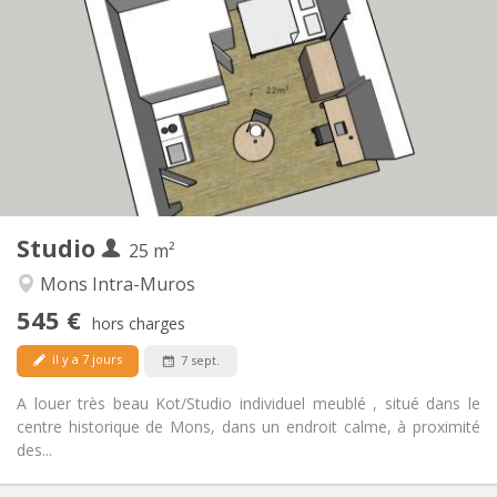
545 €
Loyer:
50 €
Charges:
12 mois
Durée:
Sous conditions
Domiciliation:
Aménagement
Privée
Salle de bain:
Dans la chambre
Cuisine:
2
25 m
Superficie:
1
Pièces privées:
Studio
Autre
25 m²
Studieuse
Atmosphère:
Mons Intra-Muros
Non
Accès PMR:
545 €
Non-fumeur
Fumeur:
hors charges
Non
Animaux de compagnie:
il y a 7 jours
7 sept.
A louer très beau Kot/Studio individuel meublé , situé dans le
centre historique de Mons, dans un endroit calme, à proximité
des...