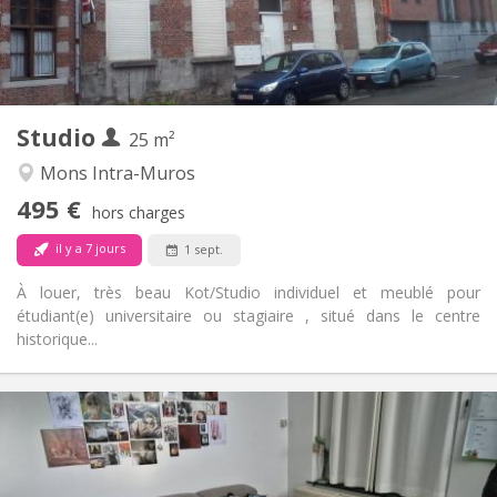
Aménagement
Privée
Salle de bain:
Privée (pièce distincte)
Cuisine:
2
25 m
Superficie:
1
Pièces privées:
Studio
Autre
25 m²
Calme, studieuse
Atmosphère:
Mons Intra-Muros
Non
Accès PMR:
495 €
Non-fumeur
Fumeur:
hors charges
Non
Animaux de compagnie:
il y a 7 jours
1 sept.
À louer, très beau Kot/Studio individuel et meublé pour
étudiant(e) universitaire ou stagiaire , situé dans le centre
historique...
Infos Pratiques
500 €
Loyer:
100 €
Charges:
12 mois, vacances d'été, au mois, à la semaine
Durée: