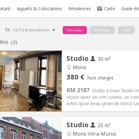
bitant
Apparts & Colocations
Résidences
Carte
Guide ét
Tri
Tarif à la journée Asc
Nouveau
Mis à jour
Actif
dios
(2)
Studio
30 m²
Mons
iation:
Acceptée
Pièces privées:
1
380 €
hors charges
12 mois
Superficie:
30 m
2
s:
20 €
Cuisine:
Privée (pièce distincte
KM 2187
Studio à louer Studio 
380 €
Salle de bain:
Privée
séjour (avec un coin cuisine, un coi
 Pratiques
Aménagement
AINSI qu’un beau jardin de 60m2 sans 
Studio
25 m²
Mons Intra-Muros