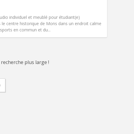
Animaux de compagnie:
Non
Fumeur:
Non-fumeur
)
Accès PMR:
Non
udio individuel et meublé pour étudiant(e)
Atmosphère:
Studieuse, calme
ans le centre historique de Mons dans un endroit calme
Autre
nsports en commun et du...
 recherche plus large !
e