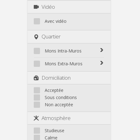
Vidéo
Avec vidéo
Quartier
Mons Intra-Muros
Mons Intra-Muros
Mons Extra-Muros
Mons Extra-Muros
Domiciliation
Acceptée
Sous conditions
Non acceptée
Atmosphère
Studieuse
Calme