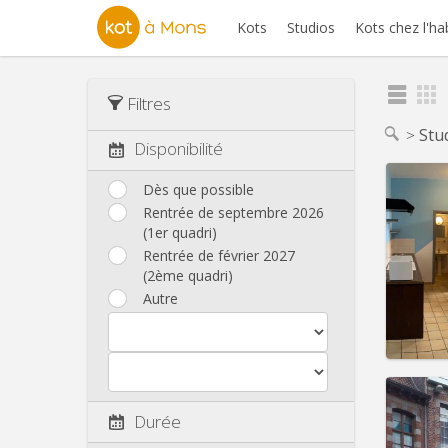
Kots
Studios
Kots chez l'ha
Filtres
Stu
Disponibilité
Dès que possible
Rentrée de septembre 2026
(1er quadri)
Domicil
Durée:
Rentrée de février 2027
Charge
(2ème quadri)
Loyer:
Autre
Infos
Durée