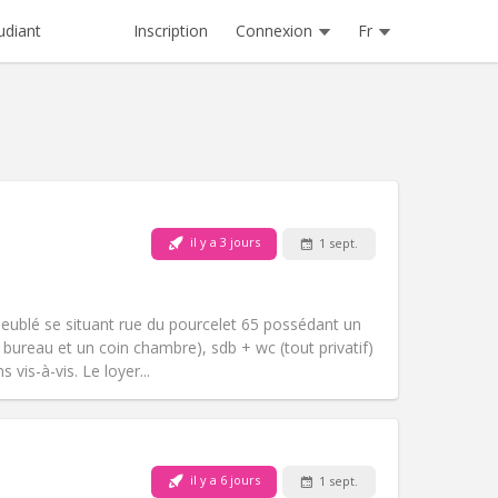
Inscription
Connexion
Fr
udiant
Animaux de compagnie:
Non
il y a 3 jours
1 sept.
Fumeur:
Non-fumeur
Accès PMR:
Non
)
studieuse
meublé se situant rue du pourcelet 65 possédant un
Atmosphère:
Calme, chaleureuse,
n bureau et un coin chambre), sdb + wc (tout privatif)
Autre
vis-à-vis. Le loyer...
il y a 6 jours
1 sept.