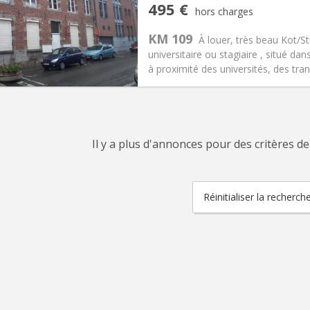
iation:
Sous conditions
Pièces privées:
1
495 €
hors charges
12 mois, 5-6 mois
Superficie:
25 m
2
s:
50 €
Cuisine:
Privée (pièce distincte
KM 109
À louer, très beau Kot/St
495 €
Salle de bain:
Privée
universitaire ou stagiaire , situé d
 Pratiques
Aménagement
à proximité des universités, des tra
Il y a plus d'annonces pour des critères de
Réinitialiser la recherch