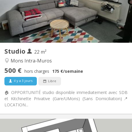
Sous conditions
Domiciliation:
Aménagement
Privée
Salle de bain:
Commune
Cuisine:
2
22 m
Superficie:
1
Pièces privées:
Studio
Autre
22 m²
Studieuse, chaleureuse, calme
Atmosphère:
Mons Intra-Muros
Non
Accès PMR:
500 €
Non-fumeur
Fumeur:
hors charges
175 €
/semaine
Non
Animaux de compagnie:
il y a 3 jours
Libre
🏠 OPPORTUNITÉ studio disponible immediatement avec SDB
et Kitchinette Privative (Gare/UMons) (Sans Domiciliation) ​📍
LOCATION...
Infos Pratiques