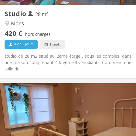
2
Pièces privées:
Studio
Autre
28 m²
Calme, studieuse, chaleureuse
Atmosphère:
Mons
Non
Accès PMR:
420 €
Non-fumeur
Fumeur:
hors charges
Non
Animaux de compagnie:
il y a 2 jours
1 sept.
studio de 28 m2 situé au 2ème étage , sous les combles, dans
une maison comprenant 4 logements étudiants. Comprend une
salle de...
Infos Pratiques
450 €
Loyer:
150 €
Charges:
12 mois, 11 mois, 10 mois, 5-6 mois, 3-4 mois,
Durée:
vacances d'été, au mois
Non
Domiciliation:
Aménagement