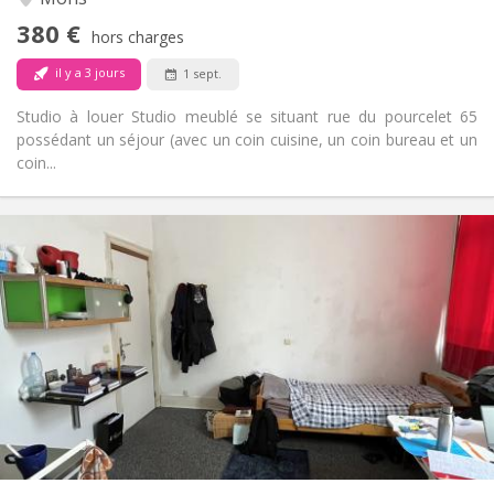
Non
Accès PMR:
380 €
Non-fumeur
Fumeur:
hors charges
Non
Animaux de compagnie:
il y a 3 jours
1 sept.
Studio à louer Studio meublé se situant rue du pourcelet 65
possédant un séjour (avec un coin cuisine, un coin bureau et un
coin...
Infos Pratiques
395 €
Loyer:
50 €
Charges:
Vacances d'été
Durée:
Non
Domiciliation:
Aménagement
Privée
Salle de bain:
Dans la chambre
Cuisine:
2
25 m
Superficie:
1
Pièces privées: