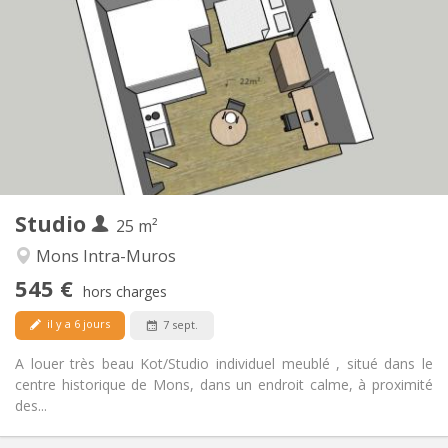
545 €
Loyer:
50 €
Charges:
12 mois
Durée:
Sous conditions
Domiciliation:
Aménagement
Privée
Salle de bain:
Dans la chambre
Cuisine:
2
25 m
Superficie:
1
Pièces privées:
Studio
Autre
25 m²
Studieuse
Atmosphère:
Mons Intra-Muros
Non
Accès PMR:
545 €
Non-fumeur
Fumeur:
hors charges
Non
Animaux de compagnie:
il y a 6 jours
7 sept.
A louer très beau Kot/Studio individuel meublé , situé dans le
centre historique de Mons, dans un endroit calme, à proximité
des...