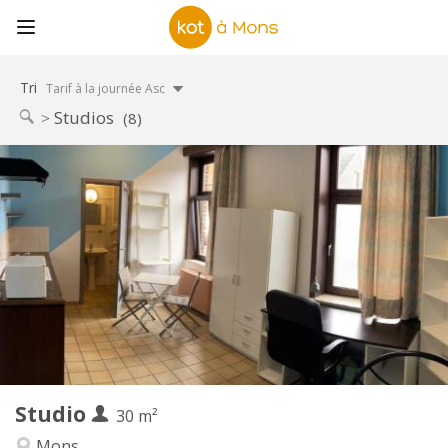
Tri
Tarif à la journée Asc
Studios
(8)
Infos Pratiques
380 €
Loyer:
20 €
Charges:
12 mois
Durée:
Acceptée
Domiciliation:
Aménagement
Privée
Salle de bain:
Privée (pièce distincte)
Cuisine:
2
30 m
Superficie:
1
Pièces privées:
Studio
Autre
30 m²
Calme, chaleureuse, studieuse
Atmosphère:
Mons