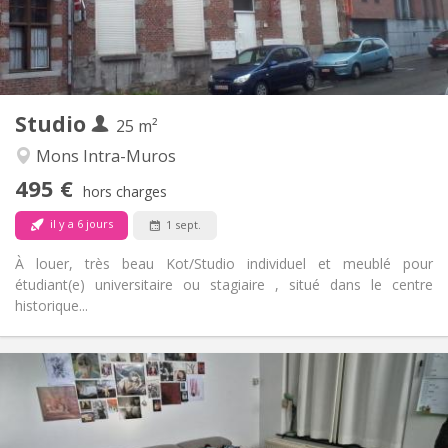
Aménagement
Privée
Salle de bain:
Privée (pièce distincte)
Cuisine:
2
25 m
Superficie:
1
Pièces privées:
Studio
Autre
25 m²
Calme, studieuse
Atmosphère:
Mons Intra-Muros
Non
Accès PMR:
495 €
Non-fumeur
Fumeur:
hors charges
Non
Animaux de compagnie:
il y a 6 jours
1 sept.
À louer, très beau Kot/Studio individuel et meublé pour
étudiant(e) universitaire ou stagiaire , situé dans le centre
historique...
Infos Pratiques
500 €
Loyer:
100 €
Charges:
12 mois, vacances d'été, au mois, à la semaine
Durée: