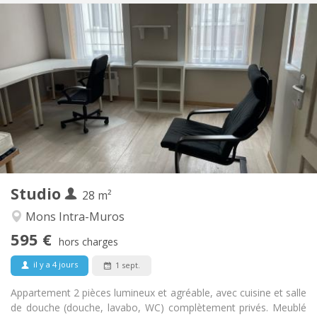
Infos Pratiques
595 €
Loyer:
35 €
Charges:
12 mois
Durée:
Non
Domiciliation:
Aménagement
Privée
Salle de bain:
Privée (pièce distincte)
Cuisine:
2
28 m
Superficie:
2
Pièces privées:
Studio
Autre
28 m²
Studieuse, calme
Atmosphère:
Mons Intra-Muros
Non
Accès PMR:
595 €
Non-fumeur
Fumeur:
hors charges
Non
Animaux de compagnie:
il y a 4 jours
1 sept.
Appartement 2 pièces lumineux et agréable, avec cuisine et salle
de douche (douche, lavabo, WC) complètement privés. Meublé