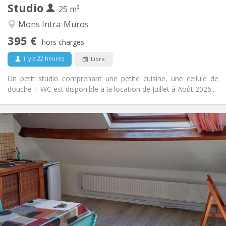
Studio
Autre
25 m²
Studieuse, calme
Atmosphère:
Mons Intra-Muros
Non
Accès PMR:
395 €
Non-fumeur
Fumeur:
hors charges
Non
Animaux de compagnie:
il y a 22 heures
Libre
Un petit studio comprenant une petite cuisine, une cellule de
douche + WC est disponible à la location de Juillet à Août 2026...
Infos Pratiques
420 €
Loyer:
70 €
Charges:
11 mois
Durée:
Non
Domiciliation:
Aménagement
Privée
Salle de bain:
Dans la chambre
Cuisine:
2
28 m
Superficie: