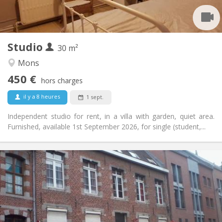
Privée
Salle de bain:
Privée (pièce distincte)
Cuisine:
2
30 m
Superficie:
3
Pièces privées:
Studio
30 m²
Autre
Mons
Studieuse, calme
Atmosphère:
450 €
Non
Accès PMR:
hors charges
Non-fumeur
Fumeur:
il y a 8 heures
1 sept.
Non
Animaux de compagnie:
Independent studio for rent, in a villa with garden, quiet area.
Furnished, available 1st September 2026, for single (student,...
Infos Pratiques
495 €
Loyer:
50 €
Charges:
12 mois, 5-6 mois
Durée:
Sous conditions
Domiciliation: