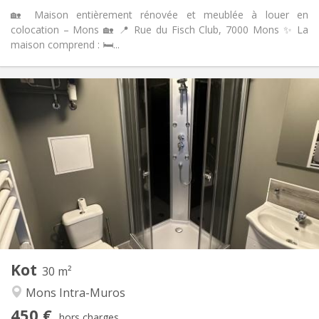
🏡 Maison entièrement rénovée et meublée à louer en
colocation – Mons 🏡 📍 Rue du Fisch Club, 7000 Mons ✨ La
maison comprend : 🛏️...
Infos Pratiques
450 €
Loyer:
50 €
Charges:
12 mois
Durée:
Non
Domiciliation:
Aménagement
Privée
Salle de bain:
Dans la chambre
Cuisine:
2
30 m
Superficie:
2
Pièces privées:
Kot
Autre
30 m²
Studieuse
Atmosphère:
Mons Intra-Muros
Non
Accès PMR:
450 €
Non-fumeur
Fumeur:
hors charges