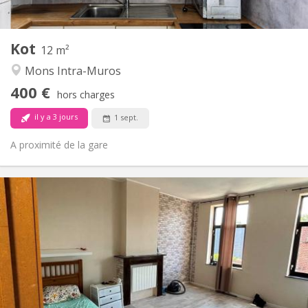
2
12 m
Superficie:
1
Pièces privées:
Kot
Autre
12 m²
Calme
Atmosphère:
Mons Intra-Muros
Non
Accès PMR:
400 €
Non-fumeur
Fumeur:
hors charges
Non
Animaux de compagnie:
il y a 3 jours
1 sept.
A proximité de la gare
Infos Pratiques
400 €
Loyer:
50 €
Charges:
12 mois
Durée:
Non
Domiciliation:
Aménagement
Commune
Salle de bain: