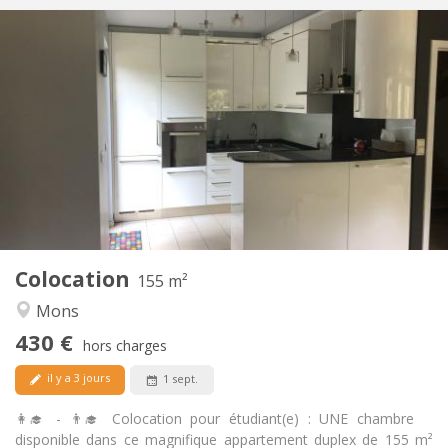
Infos Pratiques
430 €
Loyer:
110 €
Charges:
12 mois
Durée:
Non
Domiciliation:
Aménagement
Commune
Salle de bain:
Commune
Cuisine:
2
155 m
Superficie:
4
Pièces privées:
Colocation
Autre
155 m²
Studieuse, chaleureuse
Atmosphère:
Mons
Non
Accès PMR:
430 €
Non-fumeur
Fumeur:
hors charges
Non
Animaux de compagnie:
il y a 3 jours
1 sept.
👩‍🎓 - 👨‍🎓 Colocation pour étudiant(e) : UNE chambre
disponible dans ce magnifique appartement duplex de 155 m²