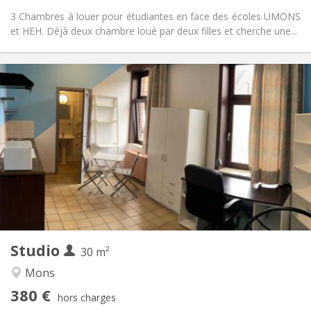
3 Chambres à louer pour étudiantes en face des écoles UMONS
et HEH. Déjà deux chambre loué par deux filles et cherche une...
Infos Pratiques
380 €
Loyer:
20 €
Charges:
12 mois
Durée:
Acceptée
Domiciliation:
Aménagement
Privée
Salle de bain:
Privée (pièce distincte)
Cuisine:
2
30 m
Superficie:
1
Pièces privées:
Studio
Autre
30 m²
Chaleureuse, calme, studieuse
Atmosphère:
Mons
Non
Accès PMR:
380 €
Non-fumeur
Fumeur:
hors charges
Non
Animaux de compagnie: