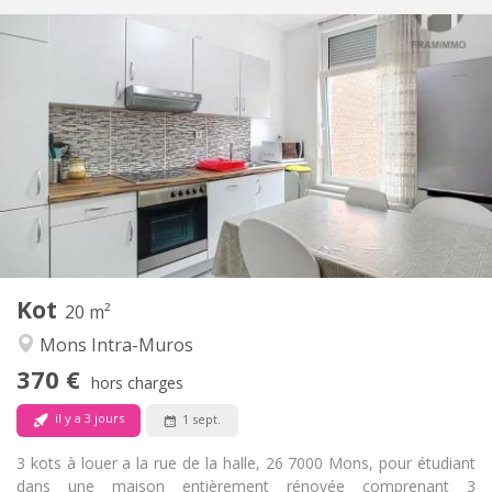
Infos Pratiques
370 €
Loyer:
80 €
Charges:
12 mois, 11 mois, 10 mois
Durée:
Non
Domiciliation:
Aménagement
Commune
Salle de bain:
Commune
Cuisine:
2
20 m
Superficie:
1
Pièces privées:
Kot
Autre
20 m²
Studieuse, communautaire, calme,
Atmosphère:
Mons Intra-Muros
chaleureuse
370 €
Non
Accès PMR:
hors charges
Non-fumeur
Fumeur:
il y a 3 jours
1 sept.
Non
Animaux de compagnie:
3 kots à louer a la rue de la halle, 26 7000 Mons, pour étudiant
dans une maison entièrement rénovée comprenant 3