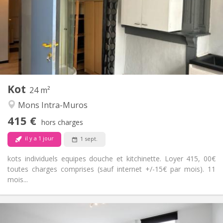
11 mois
Durée:
Acceptée
Domiciliation:
Aménagement
Privée
Salle de bain:
Dans la chambre
Cuisine:
2
24 m
Superficie:
1
Pièces privées:
Kot
Autre
24 m²
Studieuse, calme, chaleureuse
Atmosphère:
Mons Intra-Muros
Non
Accès PMR:
415 €
Non-fumeur
Fumeur:
hors charges
Non
Animaux de compagnie:
il y a 1 jour
1 sept.
kots individuels equipes douche et kitchinette. Loyer 415, 00€
toutes charges comprises (sauf internet +/-15€ par mois). 11
mois...
Infos Pratiques