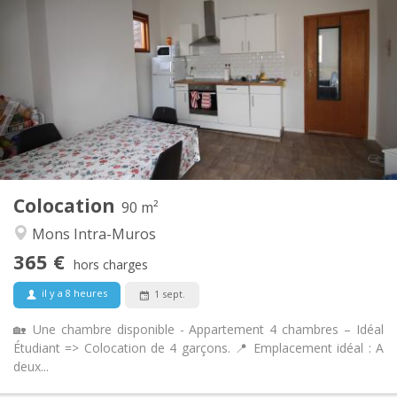
365 €
Loyer:
135 €
Charges:
12 mois
Durée:
Sous conditions
Domiciliation:
Aménagement
Commune
Salle de bain:
Commune
Cuisine:
2
90 m
Superficie:
4
Pièces privées:
Colocation
Autre
90 m²
Chaleureuse, calme, studieuse
Atmosphère:
Mons Intra-Muros
Non
Accès PMR:
365 €
Non-fumeur
Fumeur:
hors charges
Non
Animaux de compagnie:
il y a 8 heures
1 sept.
🏡 Une chambre disponible - Appartement 4 chambres – Idéal
Étudiant => Colocation de 4 garçons. 📍 Emplacement idéal : A
deux...