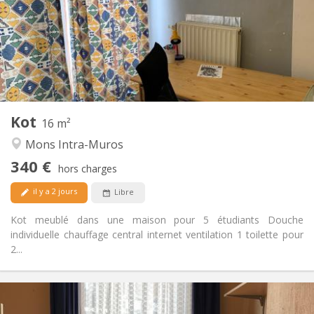
Non
Domiciliation:
Aménagement
Privée
Salle de bain:
Commune
Cuisine:
2
16 m
Superficie:
0
Pièces privées:
Kot
Autre
16 m²
Calme
Atmosphère:
Mons Intra-Muros
Non
Accès PMR:
340 €
Non-fumeur
Fumeur:
hors charges
Non
Animaux de compagnie:
il y a 2 jours
Libre
Kot meublé dans une maison pour 5 étudiants Douche
individuelle chauffage central internet ventilation 1 toilette pour
2...
Infos Pratiques