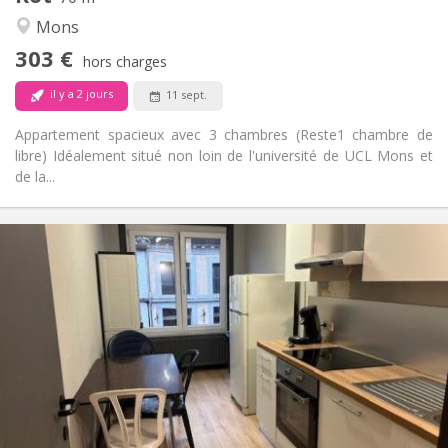
Calme, studieuse
Atmosphère:
Mons
Non
Accès PMR:
303 €
Non-fumeur
Fumeur:
hors charges
Non
Animaux de compagnie:
il y a 2 jours
11 sept.
Appartement spacieux avec 3 chambres (Reste1 chambre de
libre) Idéalement situé non loin de l'université de UCL Mons et
de la...
Infos Pratiques
315 €
Loyer:
15 €
Charges:
11 mois
Durée:
Acceptée
Domiciliation:
Aménagement
Commune
Salle de bain:
Commune
Cuisine:
2
20 m
Superficie: