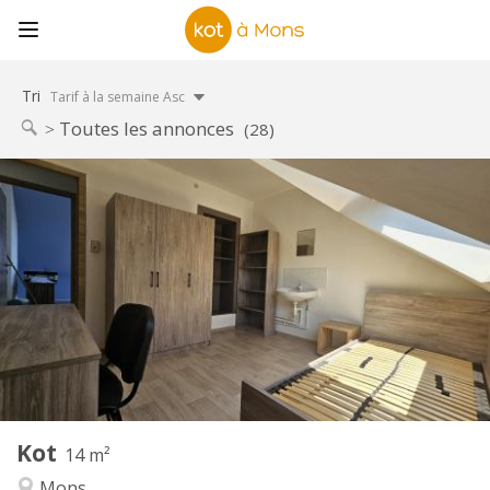
Tri
Tarif à la semaine Asc
Toutes les annonces
(28)
Infos Pratiques
300 €
Loyer:
80 €
Charges:
11 mois, 10 mois
Durée:
Non
Domiciliation:
Aménagement
Commune
Salle de bain:
Commune
Cuisine:
2
14 m
Superficie:
1
Pièces privées:
Kot
Autre
14 m²
Chaleureuse, studieuse, calme,
Atmosphère:
Mons