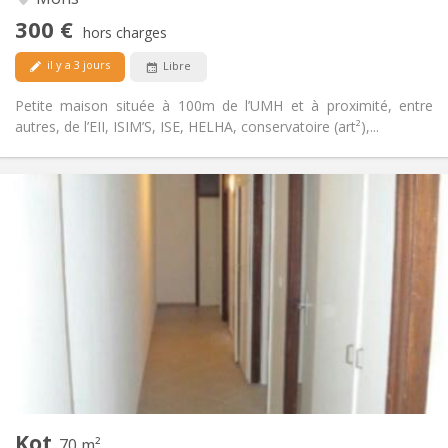
communautaire
300 €
Non
Accès PMR:
hors charges
Non-fumeur
Fumeur:
il y a 3 jours
Libre
Non
Animaux de compagnie:
Petite maison située à 100m de l’UMH et à proximité, entre
autres, de l’EII, ISIM’S, ISE, HELHA, conservatoire (art²),...
Infos Pratiques
303 €
Loyer:
87 €
Charges:
12 mois
Durée:
Non
Domiciliation:
Aménagement
Commune
Salle de bain:
Commune
Cuisine:
2
70 m
Superficie:
1
Pièces privées:
Kot
Autre
70 m²