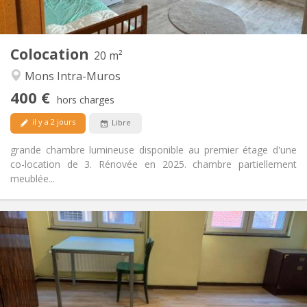
Commune
Cuisine:
2
20 m
Superficie:
1
Pièces privées:
Colocation
Autre
20 m²
Studieuse, calme, chaleureuse
Atmosphère:
Mons Intra-Muros
Non
Accès PMR:
400 €
Non-fumeur
Fumeur:
hors charges
Non
Animaux de compagnie:
il y a 2 jours
Libre
grande chambre lumineuse disponible au premier étage d'une
co-location de 3. Rénovée en 2025. chambre partiellement
meublée...
Infos Pratiques
410 €
Loyer:
90 €
Charges:
12 mois, 5-6 mois
Durée:
Acceptée
Domiciliation: