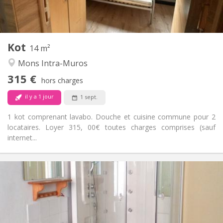
Commune
Cuisine:
2
14 m
Superficie:
1
Pièces privées:
Kot
Autre
14 m²
Chaleureuse, calme
Atmosphère:
Mons Intra-Muros
Non
Accès PMR:
315 €
Non-fumeur
Fumeur:
hors charges
Non
Animaux de compagnie:
il y a 1 jour
1 sept.
1 kot comprenant lavabo. Douche et cuisine commune pour 2
locataires. Loyer 315, 00€ toutes charges comprises (sauf
internet...
Infos Pratiques
340 €
Loyer:
90 €
Charges:
11 mois
Durée:
Non
Domiciliation: