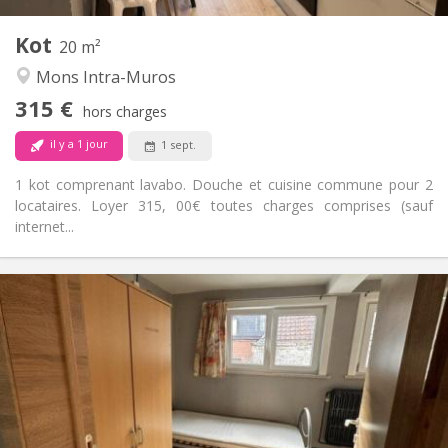
1
Pièces privées:
Kot
Autre
20 m²
Chaleureuse, calme, studieuse
Atmosphère:
Mons Intra-Muros
Non
Accès PMR:
315 €
Non-fumeur
Fumeur:
hors charges
Non
Animaux de compagnie:
il y a 1 jour
1 sept.
1 kot comprenant lavabo. Douche et cuisine commune pour 2
locataires. Loyer 315, 00€ toutes charges comprises (sauf
internet...
Infos Pratiques
315 €
Loyer:
15 €
Charges:
11 mois
Durée:
Acceptée
Domiciliation:
Aménagement
Commune
Salle de bain: