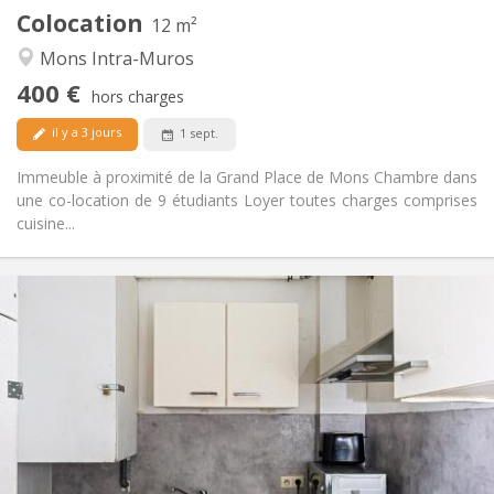
Colocation
Autre
12 m²
Communautaire
Atmosphère:
Mons Intra-Muros
Non
Accès PMR:
400 €
Non-fumeur
Fumeur:
hors charges
Non
Animaux de compagnie:
il y a 3 jours
1 sept.
Immeuble à proximité de la Grand Place de Mons Chambre dans
une co-location de 9 étudiants Loyer toutes charges comprises
cuisine...
Infos Pratiques
400 €
Loyer:
50 €
Charges:
12 mois
Durée:
Non
Domiciliation:
Aménagement
Commune
Salle de bain:
Commune
Cuisine: