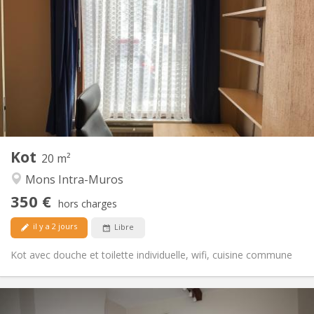
350 €
Loyer:
90 €
Charges:
11 mois
Durée:
Non
Domiciliation:
Aménagement
Privée
Salle de bain:
Commune
Cuisine:
2
20 m
Superficie:
2
Pièces privées:
Kot
Autre
20 m²
Calme
Atmosphère:
Mons Intra-Muros
Non
Accès PMR:
350 €
Non-fumeur
Fumeur:
hors charges
Non
Animaux de compagnie:
il y a 2 jours
Libre
Kot avec douche et toilette individuelle, wifi, cuisine commune
Infos Pratiques