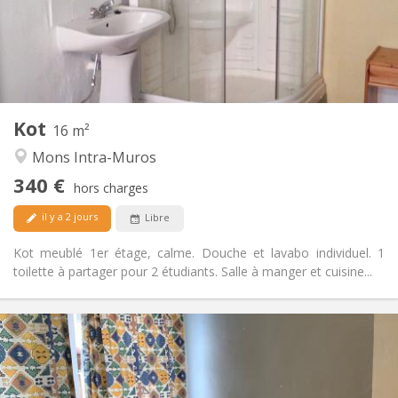
Aménagement
Privée
Salle de bain:
Commune
Cuisine:
2
16 m
Superficie:
1
Pièces privées:
Kot
Autre
16 m²
Calme
Atmosphère:
Mons Intra-Muros
Non
Accès PMR:
340 €
Non-fumeur
Fumeur:
hors charges
Non
Animaux de compagnie:
il y a 2 jours
Libre
Kot meublé 1er étage, calme. Douche et lavabo individuel. 1
toilette à partager pour 2 étudiants. Salle à manger et cuisine...
Infos Pratiques
340 €
Loyer:
90 €
Charges:
11 mois
Durée: