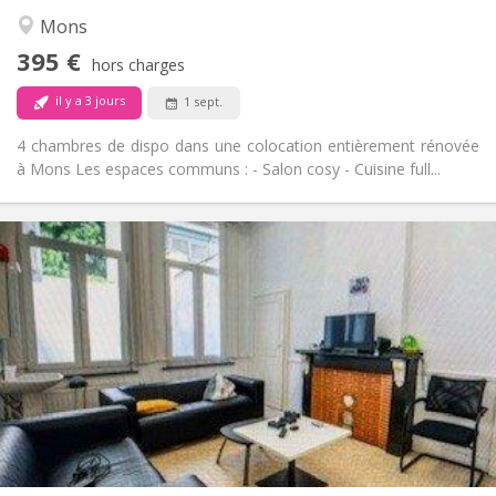
Chaleureuse, studieuse, calme,
Atmosphère:
Mons
communautaire
395 €
Non
Accès PMR:
hors charges
Non-fumeur
Fumeur:
il y a 3 jours
1 sept.
Non
Animaux de compagnie:
4 chambres de dispo dans une colocation entièrement rénovée
à Mons Les espaces communs : - Salon cosy - Cuisine full...
Infos Pratiques
400 €
Loyer:
50 €
Charges:
11 mois
Durée:
Non
Domiciliation:
Aménagement
Commune
Salle de bain:
Commune
Cuisine:
2
12 m
Superficie:
1
Pièces privées: