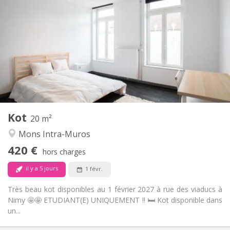
420 €
Loyer:
90 €
Charges:
12 mois, 11 mois
Durée:
Acceptée
Domiciliation:
Aménagement
Commune
Salle de bain:
Commune
Cuisine:
2
20 m
Superficie:
1
Pièces privées:
Kot
Autre
20 m²
Studieuse, communautaire, calme,
Atmosphère:
Mons Intra-Muros
chaleureuse
420 €
Non
Accès PMR:
hors charges
Fumeur ok
Fumeur:
il y a 5 jours
1 févr.
Non
Animaux de compagnie:
Très beau kot disponibles au 1 février 2027 à rue des viaducs à
Nimy 🤩🤩 ETUDIANT(E) UNIQUEMENT !! 🛏️ Kot disponible dans
un...