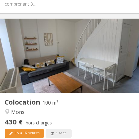
comprenant 3...
Infos Pratiques
430 €
Loyer:
60 €
Charges:
12 mois
Durée:
Non
Domiciliation:
Aménagement
Commune
Salle de bain:
Commune
Cuisine:
2
100 m
Superficie:
1
Pièces privées:
Colocation
Autre
100 m²
Studieuse, calme, communautaire,
Atmosphère:
Mons
chaleureuse
430 €
Non
Accès PMR:
hors charges
Non-fumeur
Fumeur:
il y a 16 heures
1 sept.
Non
Animaux de compagnie: