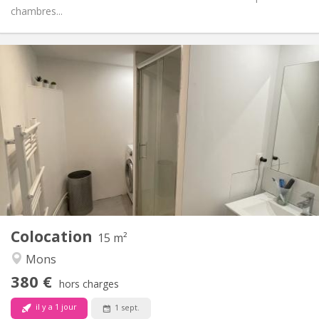
chambres...
Infos Pratiques
380 €
Loyer:
50 €
Charges:
12 mois
Durée:
Non
Domiciliation:
Aménagement
Commune
Salle de bain:
Commune
Cuisine:
2
15 m
Superficie:
1
Pièces privées:
Colocation
Autre
15 m²
Chaleureuse, calme, studieuse,
Atmosphère:
Mons
communautaire
380 €
Non
Accès PMR:
hors charges
Non-fumeur
Fumeur:
il y a 1 jour
1 sept.
Non
Animaux de compagnie: