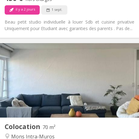
Non
Animaux de compagnie:
il y a 2 jours
1 sept.
Beau petit studio individuelle à louer Sdb et cuisine privative
Uniquement pour Etudiant avec garanties des parents . Pas de...
Infos Pratiques
450 €
Loyer:
119 €
Charges:
12 mois, 10 mois
Durée:
Acceptée
Domiciliation:
Aménagement
Commune
Salle de bain:
Commune
Cuisine:
2
70 m
Superficie:
1
Pièces privées:
Colocation
Autre
70 m²
Studieuse, chaleureuse, calme
Atmosphère:
Mons Intra-Muros