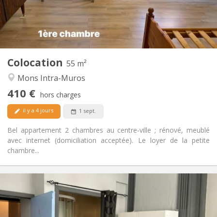
Aménagement
Privée
Salle de bain:
Privée (pièce distincte)
Cuisine:
2
55 m
Superficie:
2
Pièces privées:
Colocation
Autre
55 m²
Studieuse, calme
Atmosphère:
Mons Intra-Muros
Non
Accès PMR:
410 €
Non-fumeur
Fumeur:
hors charges
Non
Animaux de compagnie:
il y a 4 jours
1 sept.
Bel appartement 2 chambres au centre-ville ; rénové, meublé
avec internet (domiciliation acceptée). Le loyer de la petite
chambre...
Infos Pratiques
415 €
Loyer:
15 €
Charges: