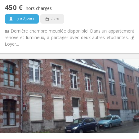
Non
Accès PMR:
450 €
Non-fumeur
Fumeur:
hors charges
Non
Animaux de compagnie:
il y a 3 jours
Libre
🏡 Dernière chambre meublée disponible! Dans un appartement
rénové et lumineux, à partager avec deux autres étudiantes. 💰
Loyer...
Infos Pratiques
495 €
Loyer:
50 €
Charges:
12 mois, 5-6 mois
Durée:
Sous conditions
Domiciliation:
Aménagement
Privée
Salle de bain:
Privée (pièce distincte)
Cuisine:
2
25 m
Superficie:
1
Pièces privées: