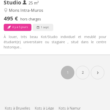
Studio
Autre
25 m²
Calme, studieuse
Atmosphère:
Mons Intra-Muros
Non
Accès PMR:
495 €
Non-fumeur
Fumeur:
hors charges
Non
Animaux de compagnie:
il y a 5 jours
1 sept.
À louer, très beau Kot/Studio individuel et meublé pour
étudiant(e) universitaire ou stagiaire , situé dans le centre
historique...
›
1
2
Kots à Bruxelles
Kots à Liège
Kots à Namur