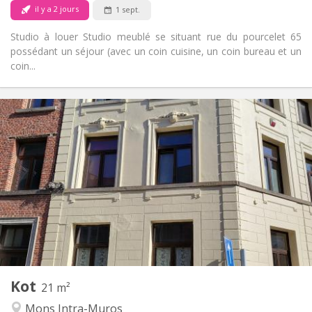
il y a 2 jours
1 sept.
Studio à louer Studio meublé se situant rue du pourcelet 65
possédant un séjour (avec un coin cuisine, un coin bureau et un
coin...
Infos Pratiques
390 €
Loyer:
100 €
Charges:
11 mois
Durée:
Non
Domiciliation:
Aménagement
Privée
Salle de bain:
Commune
Cuisine:
2
21 m
Superficie:
1
Pièces privées:
Kot
Autre
21 m²
Calme
Atmosphère:
Mons Intra-Muros