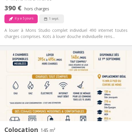
Non
Accès PMR:
390 €
Non-fumeur
Fumeur:
hors charges
Non
Animaux de compagnie:
il y a 5 jours
1 sept.
A louer à Mons Studio complet individuel 490 internet toutes
charges comprises. Kots à louer douche individuelle rens...
Infos Pratiques
395 €
Loyer:
140 €
Charges:
12 mois
Durée:
Non
Domiciliation:
Aménagement
Commune
Salle de bain:
Commune
Cuisine:
2
145 m
Superficie:
4
Pièces privées:
Colocation
Autre
145 m²