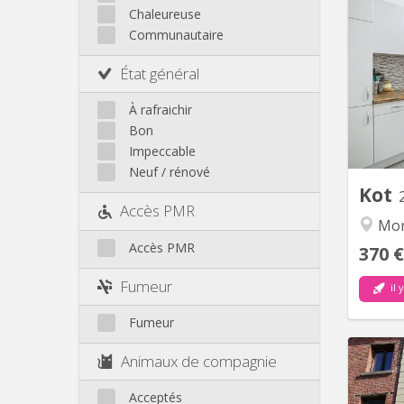
Chaleureuse
Communautaire
3 kot
700
État général
compr
avec l
À rafraichir
équi
Bon
frigo) 
Impeccable
partag
Neuf / rénové
Kot
Accès PMR
Mon
Accès PMR
370 €
Fumeur
il 
Fumeur
Animaux de compagnie
Acceptés