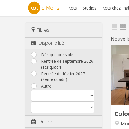
Kots
Studios
Kots chez l'ha
Filtres
Nouvell
Disponibilité
Dès que possible
Rentrée de septembre 2026
Coloca
(1er quadri)
Mo
Rentrée de février 2027
Enti
(2ème quadri)
étudia
Autre
janv
situ
40m
repas e
Colo
Durée
Mon