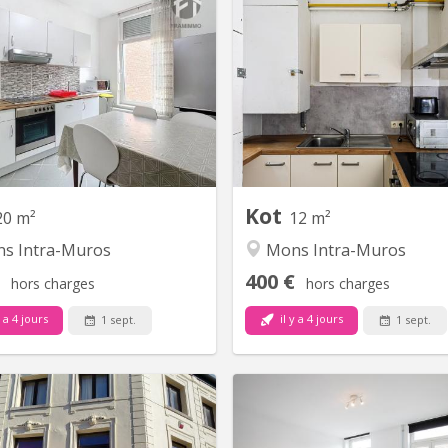
KM 847
KM
s à louer a la rue de la halle, 26
A proximité de
0 Mons, pour étudiant dans une
maison entièrement rénovée
enant 3 chambres individuelles
it, garde-robe et bureau. Cuisine
pée (taque, four, hotte, évier et
avec coin repas + salle de bain à
er en commun... Très proche de
la...
Kot
20 m²
12 m²
s Intra-Muros
Mons Intra-Muros
400 €
hors charges
hors charges
y a 4 jours
il y a 4 jours
1 sept.
1 sept.
KM 279
KM
A louer à Mons Studio complet
Très beau kot disponibles au 1