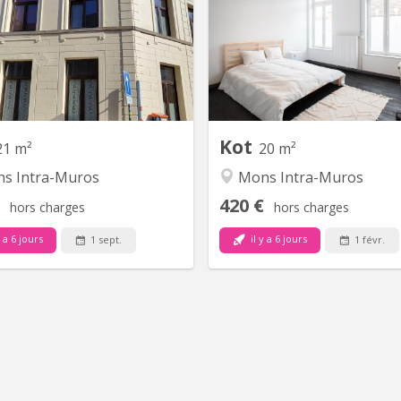
iduel 490 internet toutes charges
2027 à rue des viaducs à N
comprises. Kots à louer douche
ETUDIANT(E) UNIQUEMENT !! 
viduelle rens 8 Disponible même
disponible dans un duplex co
début août
4 chambres avec lit, gar
bureau. 👋 Salon commun, 
bain commune, cuisine full éq
terrasse extérieure 📍 Rue des
à
Kot
21 m²
20 m²
s Intra-Muros
Mons Intra-Muros
420 €
hors charges
hors charges
y a 6 jours
il y a 6 jours
1 sept.
1 févr.