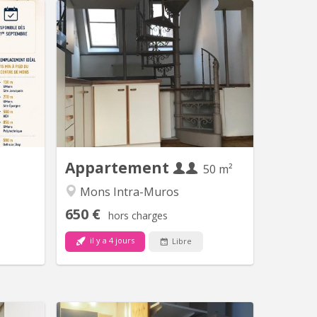
 2375
KM 1101
dans une
petit appartement 1 chambre
énovée à
comprenant: 1 hall privé, un salon, une
 - Salon
salle à manger - cuisine, un bureau en
r, frigo,
mezzanine, un wc séparé, une
derne WC
chambre, une salle de bain (bain,
ent avec
lavabo, emplacement lave-linge).
tiques :
Chaudière gaz individuelle pour
ée, bien
l'appartement, entretien à charge du
isolée...
propriétaire (contrat...
Appartement
50 m²
Mons Intra-Muros
650 €
hors charges
il y a 4 jours
Libre