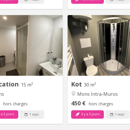
KM 1869
KM
res à louer pour étudiantes en
Beau petit studio individuell
des écoles UMONS et HEH. Déjà
Sdb et cuisine privative Un
 chambre loué par deux filles et
pour Etudiant avec garan
he une troisième étudiante pour
parents . Pas de domiciliation
ière chambre du 1er étage. Salle
0033 6 14 
 bain avec douche et machine à
aver. Cuisine équipée à partager.
cation
Kot
15 m²
30 m²
ns
Mons Intra-Muros
450 €
hors charges
hors charges
y a 2 jours
il y a 3 jours
1 sept.
1 sept.