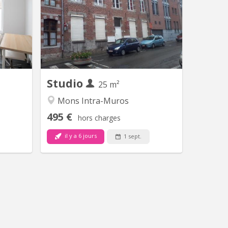
imy 🤩🤩
et meublé pour étudiant(e)
🛏️ Kot
universitaire ou stagiaire , situé dans le
mposé de
centre historique de Mons dans un
de robe,
endroit calme à proximité des
salle de
universités, des transports en commun
uipée et
et du Shopping Center des Grands Près
 viaducs
( Ikea ). Le studio est destiné à des
 Nimy,...
personnes...
Studio
25 m²
Mons Intra-Muros
495 €
hors charges
il y a 6 jours
1 sept.