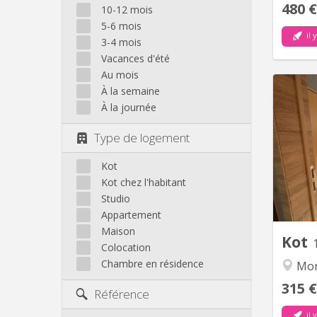
480 €
10-12 mois
5-6 mois
il 
3-4 mois
Vacances d'été
Au mois
À la semaine
À la journée
1 ko
cui
Type de logement
com
Kot
mois). 
Kot chez l'habitant
Studio
Appartement
Maison
Kot
Colocation
Chambre en résidence
Mon
315 €
Référence
il 