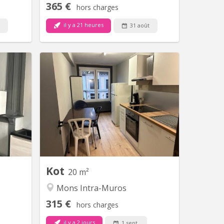
365 €
hors charges
il y a 21 heures
31 août
 2089
KM 2091
ouche et
1 kot comprenant lavabo. Douche et
€ toutes
cuisine commune pour 2 locataires.
internet
Loyer 315, 00€ toutes charges
location
comprises (sauf internet +/-15€ par
ocative.
mois). 11 mois de location minimum. 2
mois de garantie locative.
Kot
20 m²
Mons Intra-Muros
315 €
hors charges
il y a 2 jours
1 sept.