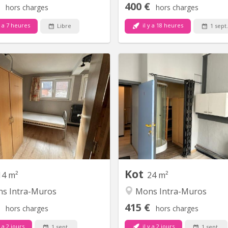
400 €
hors charges
hors charges
y a 7 heures
il y a 18 heures
Libre
1 sept.
KM 2376
KM
t comprenant lavabo. Douche et
kots individuels equipes d
sine commune pour 2 locataires.
kitchinette. Loyer 415, 00
Loyer 315, 00€ toutes charges
charges comprises (sauf 
prises (sauf internet +/-15€ par
+/-15€ par mois). 11 mois de 
11 mois de location minimum. 2
minimum. 2 mois de garantie l
mois de garantie locative.
Kot
14 m²
24 m²
s Intra-Muros
Mons Intra-Muros
415 €
hors charges
hors charges
y a 2 jours
il y a 2 jours
1 sept.
1 sept.