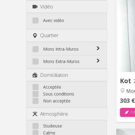
Vidéo
Avec vidéo
cham
Quartier
l'unive
br
Mons Intra-Muros
hec
Mons Intra-Muros
ca
Mons Extra-Muros
Mons Extra-Muros
Domiciliation
Kot
Acceptée
Mo
Sous conditions
303 €
Non acceptée
il 
Atmosphère
Studieuse
Calme