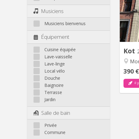
indiv
Musiciens
indi
Musiciens bienvenus
Équipement
Kot
Cuisine équipée
Lave-vaisselle
Mon
Lave-linge
390 €
Local vélo
Douche
il 
Baignoire
Terrasse
Jardin
Salle de bain
Privée
Commune