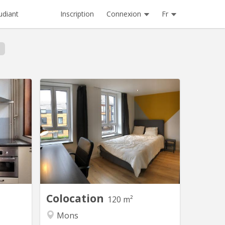
Inscription
Connexion
Fr
udiant
M 944
KM 1116
ièrement
Mons, colocation étudiante - 4
sons une
chambres disponibles pour début
t(e)s. La
d’année académique 2026 - 2027. Très
llé à ce
bon état et intégralement meublé :
té. Deux
cuisine équipée et SDB commune,
ne avec
machine à laver, internet, TV, dame de
mbres se
ménage en zones communes ...
t une...
Proche de tous commerces,
universités (Fucam, HELHA,.... ),...
Colocation
120 m²
Mons