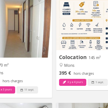
KM 354
KM
Appartement spacieux avec 3
4 chambres de dispo 
bres (Reste1 chambre de libre)
colocation entièrement r
Idéalement situé non loin de
Mons Les espaces communs :
rsité de UCL Mons et de la haute
cosy - Cuisine full équipée (fou
école HELHa, le "domaine les
etc. ) - Salle de bain mo
uyeres" est un parc de plus de 2
séparé - veranda de rangem
tares qui offre aux étudiants un
machine à lavé Infos pra
dre de vie calme et verdoyant à
Maison fraîchement rénov
proximité immédiate de...
Colocation
145 m²
70 m²
Mons
395 €
ns
hors charges
hors charges
il y a 4 jours
1 sept.
y a 3 jours
11 sept.