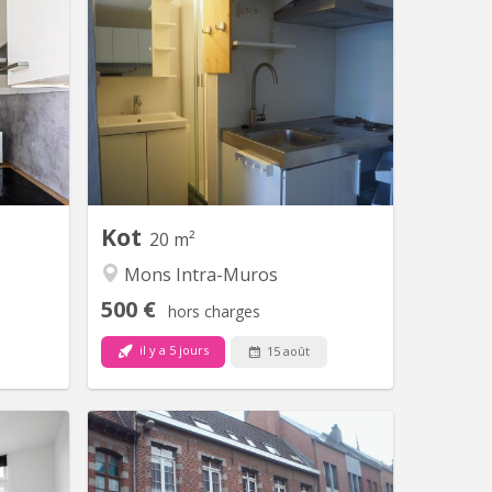
 2229
KM 1588
 la gare
Studios meublés à louer pour
étudiant(e)s comprenant une
kitchenette (avec frigo et freezer, 2
plaques chauffantes électriques, évier
inox et hotte), , un coin d'eau, (avec
douche et lavabo)un meuble
lingerie/penderie/vestiaire, un beau
coin bureau avec étagères murales et
une table à manger. Un...
Kot
20 m²
Mons Intra-Muros
500 €
hors charges
il y a 5 jours
15 août
 2296
KM 109
 février
À louer, très beau Kot/Studio individuel