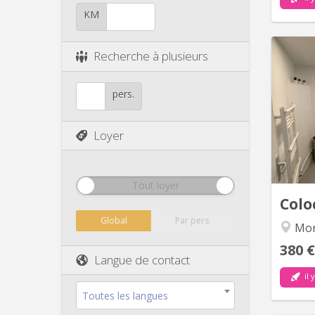
KM
Recherche à plusieurs
3 Chamb
pers.
face 
deux
cherc
Loyer
la dern
de
l
Tout loyer
Colo
Global
Par pers.
Mo
380 €
Langue de contact
il 
Toutes les langues