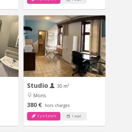
 1899
KM 2187
e à louer
Studio à louer Studio meublé se situant
iquement
rue du pourcelet 65 possédant un
ties des
séjour (avec un coin cuisine, un coin
. Infos :
bureau et un coin chambre), sdb + wc
42 19 67
(tout privatif) AINSI qu’un beau jardin
de 60m2 sans vis-à-vis. Le loyer est de
400 euros charges communes
comprises MAIS compteurs au nom
du...
Studio
30 m²
Mons
380 €
hors charges
il y a 3 jours
1 sept.