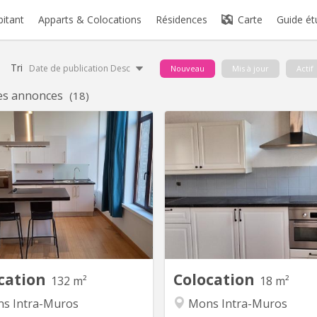
bitant
Apparts & Colocations
Résidences
Carte
Guide ét
Tri
Date de publication Desc
Nouveau
Mis à jour
Actif
es annonces
(18)
KM 2297
K
tion en plein cœur du centre de
Au sein d’une maison ent
ns (à 220 m de la Grand Place).
rénovée, nous vous propo
èrement rénové pour accueillir 2
colocation pour trois étudian
nts (potentiellement un 3ème en
maison date de 1715 et on a vei
ier 2027) La partie commune se
qu’elle garde son authentici
e au 1er étage : grand séjour de
chambres modernes chacu
² comprenant la cuisine, le coin
lavabo privatif. Ces deux cha
t le salon Les parties privative...
partagent une sdb avec un wc e
cation
Colocation
132 m²
18 m²
s Intra-Muros
Mons Intra-Muros