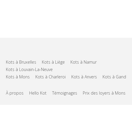
Kots à Bruxelles
Kots à Liège
Kots à Namur
Kots à Louvain-La-Neuve
Kots à Mons
Kots à Charleroi
Kots à Anvers
Kots à Gand
À propos
Hello Kot
Témoignages
Prix des loyers à Mons
FAQs
Support
CGU
Vie privée