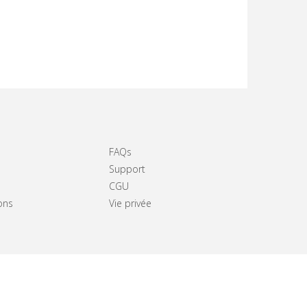
FAQs
Support
CGU
ons
Vie privée