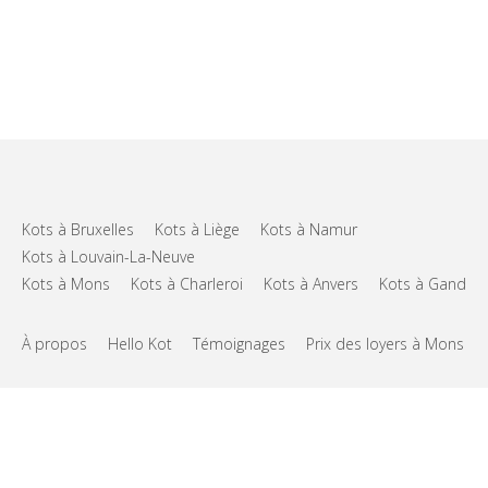
Kots à Bruxelles
Kots à Liège
Kots à Namur
Kots à Louvain-La-Neuve
Kots à Mons
Kots à Charleroi
Kots à Anvers
Kots à Gand
À propos
Hello Kot
Témoignages
Prix des loyers à Mons
FAQs
Support
CGU
Vie privée