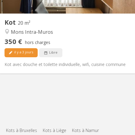
2
20 m
Superficie:
2
Pièces privées:
Kot
Autre
20 m²
Calme
Atmosphère:
Mons Intra-Muros
Non
Accès PMR:
350 €
Non-fumeur
Fumeur:
hors charges
Non
Animaux de compagnie:
il y a 3 jours
Libre
Kot avec douche et toilette individuelle, wifi, cuisine commune
Kots à Bruxelles
Kots à Liège
Kots à Namur