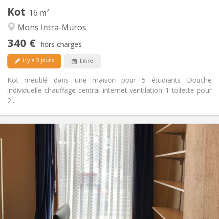
Kot
Autre
16 m²
Calme
Atmosphère:
Mons Intra-Muros
Non
Accès PMR:
340 €
Non-fumeur
Fumeur:
hors charges
Non
Animaux de compagnie:
il y a 3 jours
Libre
Kot meublé dans une maison pour 5 étudiants Douche
individuelle chauffage central internet ventilation 1 toilette pour
2...
Infos Pratiques
350 €
Loyer:
90 €
Charges:
11 mois
Durée:
Non
Domiciliation:
Aménagement
Privée
Salle de bain:
Commune
Cuisine: