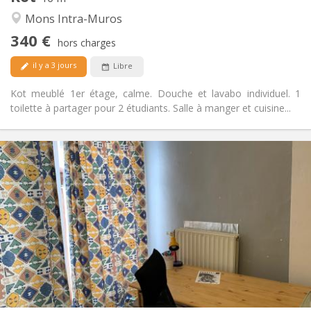
Calme
Atmosphère:
Mons Intra-Muros
Non
Accès PMR:
340 €
Non-fumeur
Fumeur:
hors charges
Non
Animaux de compagnie:
il y a 3 jours
Libre
Kot meublé 1er étage, calme. Douche et lavabo individuel. 1
toilette à partager pour 2 étudiants. Salle à manger et cuisine...
Infos Pratiques
340 €
Loyer:
90 €
Charges:
11 mois
Durée:
Non
Domiciliation:
Aménagement
Privée
Salle de bain:
Commune
Cuisine:
2
16 m
Superficie:
0
Pièces privées: