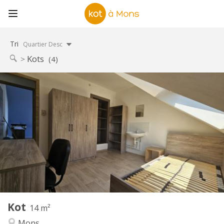
Tri
Quartier Desc
Kots
(4)
Infos Pratiques
300 €
Loyer:
80 €
Charges:
11 mois, 10 mois
Durée:
Non
Domiciliation:
Aménagement
Commune
Salle de bain:
Commune
Cuisine:
2
14 m
Superficie:
1
Pièces privées:
Kot
Autre
14 m²
Calme, communautaire, studieuse,
Atmosphère:
Mons