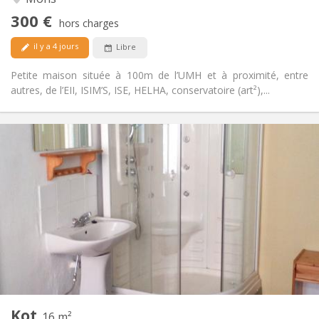
chaleureuse
300 €
Non
Accès PMR:
hors charges
Non-fumeur
Fumeur:
il y a 4 jours
Libre
Non
Animaux de compagnie:
Petite maison située à 100m de l’UMH et à proximité, entre
autres, de l’EII, ISIM’S, ISE, HELHA, conservatoire (art²),...
Infos Pratiques
340 €
Loyer:
90 €
Charges:
11 mois
Durée:
Non
Domiciliation:
Aménagement
Privée
Salle de bain:
Commune
Cuisine:
2
16 m
Superficie:
1
Pièces privées:
Kot
Autre
16 m²