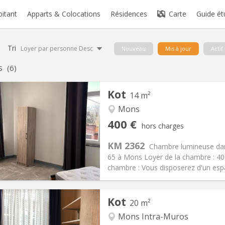
bitant
Apparts & Colocations
Résidences
Carte
Guide ét
Tri
Loyer par personne Desc
Nouveau
Mis à jour
Actif
s
(6)
Kot
14 m²
Mons
iation:
Non
Pièces privées:
1
400 €
hors charges
12 mois
Superficie:
14 m
2
s:
80 €
Cuisine:
Commune
KM 2362
Chambre lumineuse dan
400 €
Salle de bain:
Commune
65 à Mons Loyer de la chambre : 40
 Pratiques
Aménagement
chambre : Vous disposerez d'un espac
Kot
20 m²
Mons Intra-Muros