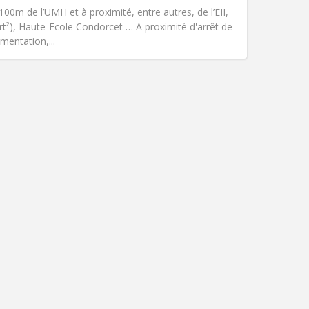
communautaire, calme,
100m de l’UMH et à proximité, entre autres, de l’EII,
Atmosphère:
Studieuse,
rt²), Haute-Ecole Condorcet … A proximité d'arrêt de
Autre
mentation,...