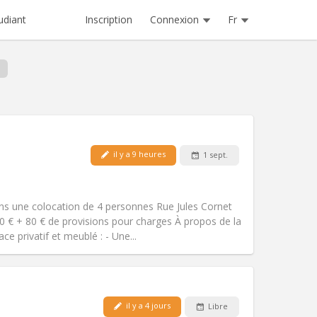
Inscription
Connexion
Fr
udiant
Animaux de compagnie:
Non
il y a 9 heures
1 sept.
Fumeur:
Non-fumeur
Accès PMR:
Non
studieuse, calme
s une colocation de 4 personnes Rue Jules Cornet
Atmosphère:
Chaleureuse,
0 € + 80 € de provisions pour charges À propos de la
Autre
e privatif et meublé : - Une...
il y a 4 jours
Libre