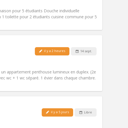
Fumeur:
Non-fumeur
Accès PMR:
Non
ison pour 5 étudiants Douche individuelle
Atmosphère:
Calme
on 1 toilette pour 2 étudiants cuisine commune pour 5
Autre
il y a 2 heures
14 sept.
Animaux de compagnie:
Non
Fumeur:
Non-fumeur
Accès PMR:
Non
s un appartement penthouse lumineux en duplex. (2e
Atmosphère:
Calme, studieuse
ec wc + 1 wc séparé. 1 évier dans chaque chambre.
Autre
Animaux de compagnie:
Non
Fumeur:
Non-fumeur
il y a 5 jours
Libre
Accès PMR:
Non
chaleureuse