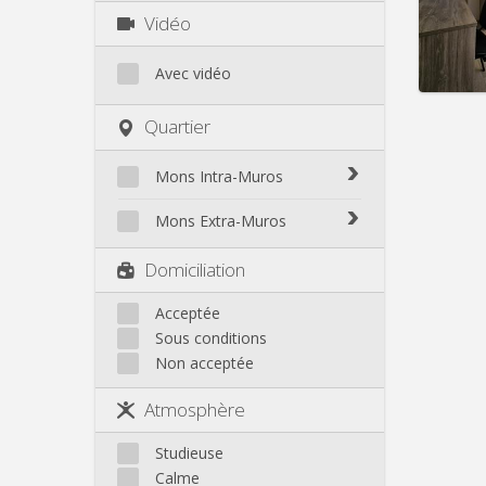
Charge
Vidéo
Loyer:
Infos
Avec vidéo
Quartier
Mons Intra-Muros
Mons Intra-Muros
Mons Extra-Muros
Mons Extra-Muros
Domiciliation
Acceptée
Sous conditions
Non acceptée
Atmosphère
Studieuse
Calme