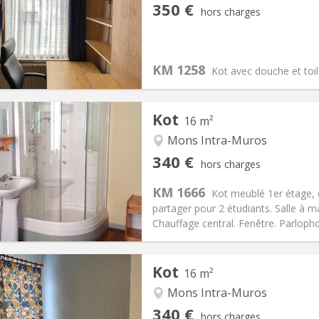
iation:
Non
Pièces privées:
2
350 €
hors charges
11 mois
Superficie:
20 m
2
s:
90 €
Cuisine:
Commune
350 €
Salle de bain:
Privée
KM 1258
 Pratiques
Aménagement
Kot avec douche et toil
Kot
16 m²
Mons Intra-Muros
iation:
Non
Pièces privées:
1
340 €
hors charges
11 mois
Superficie:
16 m
2
s:
90 €
Cuisine:
Commune
KM 1666
Kot meublé 1er étage, c
340 €
Salle de bain:
Privée
partager pour 2 étudiants. Salle à 
 Pratiques
Aménagement
Chauffage central. Fenêtre. Parlopho
Kot
16 m²
Mons Intra-Muros
iation:
Non
Pièces privées:
0
340 €
hors charges