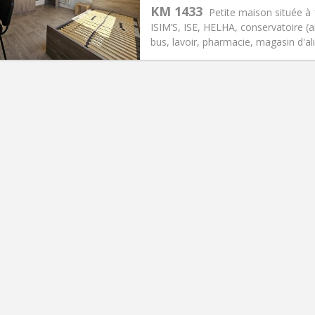
s:
80 €
Cuisine:
Commune
KM 1433
Petite maison située à 
300 €
Salle de bain:
Commune
ISIM’S, ISE, HELHA, conservatoire (a
 Pratiques
Aménagement
bus, lavoir, pharmacie, magasin d'ali