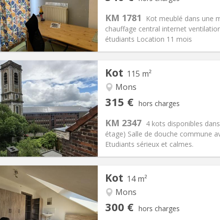
11 mois
Superficie:
16 m
2
s:
90 €
Cuisine:
Commune
KM 1781
Kot meublé dans une ma
340 €
Salle de bain:
Privée
chauffage central internet ventilati
 Pratiques
Aménagement
étudiants Location 11 mois
Kot
115 m²
Mons
iation:
Sous conditions
Pièces privées:
5
315 €
hors charges
12 mois
Superficie:
115 m
2
s:
85 €
Cuisine:
Commune
KM 2347
4 kots disponibles dan
315 €
Salle de bain:
Commune
étage) Salle de douche commune av
 Pratiques
Aménagement
Etudiants sérieux et calmes.
Kot
14 m²
Mons
iation:
Non
Pièces privées:
1
300 €
hors charges
11 mois, 10 mois
Superficie:
14 m
2