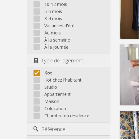
Domicil
10-12 mois
Durée:
5-6 mois
Charge
3-4 mois
Loyer:
Vacances d'été
Infos
Au mois
À la semaine
À la journée
Type de logement
Domicil
Durée:
Kot
Charge
Kot chez l'habitant
Loyer:
Studio
Appartement
Infos
Maison
Colocation
Chambre en résidence
Référence
Domicil