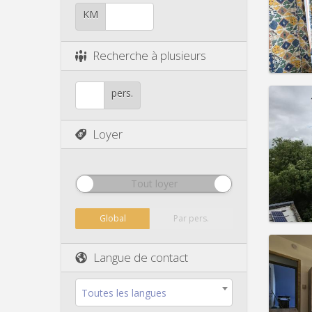
Durée:
Charge
KM
Loyer:
Infos
Recherche à plusieurs
pers.
Loyer
Domicil
Durée:
Charge
Loyer:
Tout loyer
Infos
Global
Par pers.
Langue de contact
Domicil
Toutes les langues
Durée: