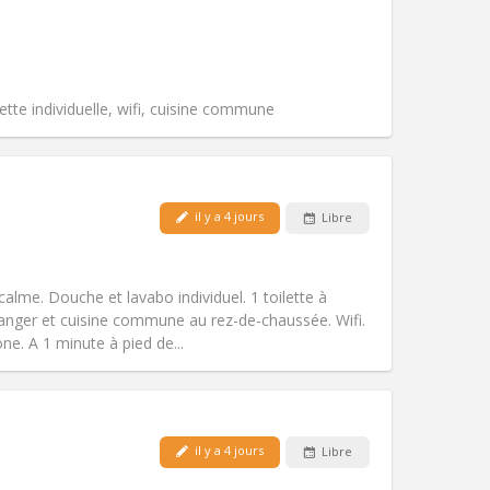
Animaux de compagnie:
Non
Fumeur:
Non-fumeur
Accès PMR:
Non
Atmosphère:
Calme
Autre
ette individuelle, wifi, cuisine commune
il y a 4 jours
Libre
Animaux de compagnie:
Non
Fumeur:
Non-fumeur
Accès PMR:
Non
alme. Douche et lavabo individuel. 1 toilette à
Atmosphère:
Calme
manger et cuisine commune au rez-de-chaussée. Wifi.
Autre
ne. A 1 minute à pied de...
il y a 4 jours
Libre
Animaux de compagnie:
Non