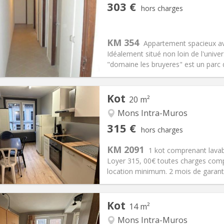
303 €
hors charges
iation:
Non
Pièces privées:
1
12 mois
Superficie:
70 m
2
s:
87 €
Cuisine:
Commune
KM 354
Appartement spacieux av
303 €
Salle de bain:
Commune
Idéalement situé non loin de l'univ
 Pratiques
Aménagement
"domaine les bruyeres" est un parc d
Kot
20 m²
Mons Intra-Muros
iation:
Acceptée
Pièces privées:
1
315 €
hors charges
11 mois
Superficie:
20 m
2
s:
15 €
Cuisine:
Commune
KM 2091
1 kot comprenant lavab
315 €
Salle de bain:
Commune
Loyer 315, 00€ toutes charges compr
 Pratiques
Aménagement
location minimum. 2 mois de garanti
Kot
14 m²
Mons Intra-Muros