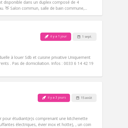
 disponible dans un duplex composé de 4
Autre
au. 👋 Salon commun, salle de bain commune,...
il y a 1 jour
1 sept.
Animaux de compagnie:
Non
Fumeur:
Non-fumeur
Accès PMR:
Non
iduelle à louer Sdb et cuisine privative Uniquement
Atmosphère:
Studieuse
ents . Pas de domiciliation. Infos : 0033 6 14 42 19
Autre
Animaux de compagnie:
Non
il y a 3 jours
15 août
Fumeur:
Non-fumeur
Accès PMR:
Non
studieuse, calme
r pour étudiant(e)s comprenant une kitchenette
Atmosphère:
Chaleureuse,
ffantes électriques, évier inox et hotte), , un coin