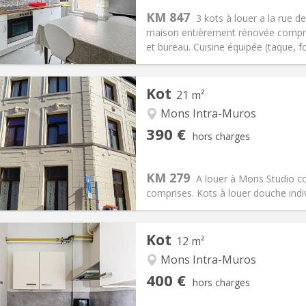
s:
80 €
Cuisine:
Commune
KM 847
3 kots à louer a la rue d
370 €
Salle de bain:
Commune
maison entièrement rénovée compren
 Pratiques
Aménagement
et bureau. Cuisine équipée (taque, fou
Kot
21 m²
Mons Intra-Muros
iation:
Non
Pièces privées:
1
390 €
hors charges
11 mois
Superficie:
21 m
2
s:
100 €
Cuisine:
Commune
390 €
Salle de bain:
Privée
KM 279
A louer à Mons Studio co
 Pratiques
Aménagement
comprises. Kots à louer douche ind
Kot
12 m²
Mons Intra-Muros
iation:
Non
Pièces privées:
1
400 €
hors charges
12 mois
Superficie:
12 m
2
s:
50 €
Cuisine:
Commune