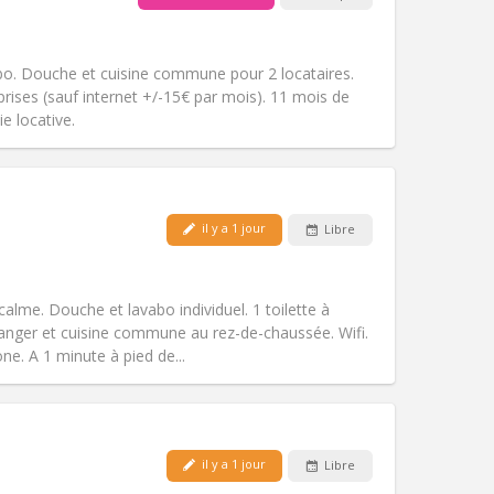
Animaux de compagnie:
Non
Fumeur:
Non-fumeur
Accès PMR:
Non
o. Douche et cuisine commune pour 2 locataires.
Atmosphère:
Chaleureuse, calme
ises (sauf internet +/-15€ par mois). 11 mois de
Autre
e locative.
il y a 1 jour
Libre
Animaux de compagnie:
Non
Fumeur:
Non-fumeur
Accès PMR:
Non
alme. Douche et lavabo individuel. 1 toilette à
Atmosphère:
Calme
manger et cuisine commune au rez-de-chaussée. Wifi.
Autre
ne. A 1 minute à pied de...
il y a 1 jour
Libre
Animaux de compagnie:
Non