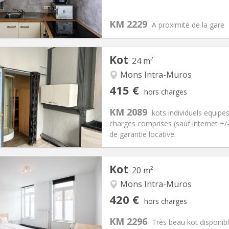
400 €
Salle de bain:
Commune
KM 2229
 Pratiques
Aménagement
A proximité de la gare
Kot
24 m²
Mons Intra-Muros
iation:
Acceptée
Pièces privées:
1
415 €
hors charges
11 mois
Superficie:
24 m
2
s:
15 €
Cuisine:
Dans la chambre
KM 2089
kots individuels equipe
415 €
Salle de bain:
Privée
charges comprises (sauf internet +
 Pratiques
Aménagement
de garantie locative.
Kot
20 m²
Mons Intra-Muros
iation:
Acceptée
Pièces privées:
1
420 €
hors charges
12 mois, 11 mois
Superficie:
20 m
2
s:
90 €
Cuisine:
Commune
KM 2296
Très beau kot disponibl
420 €
Salle de bain:
Commune