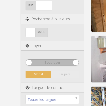
Domicil
KM
Durée:
Charge
Loyer:
Recherche à plusieurs
Infos
pers.
Loyer
Domicil
Durée:
Tout loyer
Charge
Loyer:
Global
Par pers.
Infos
Langue de contact
Toutes les langues
Domicil