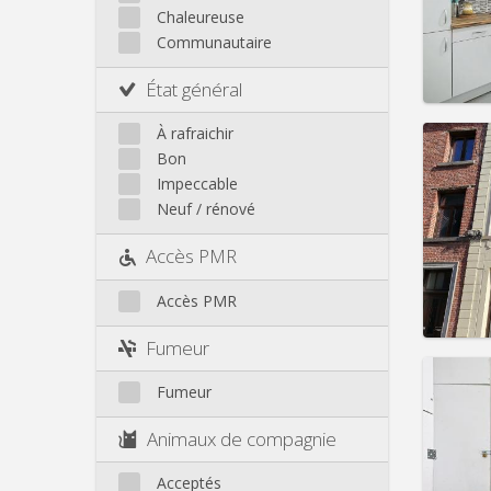
Charge
Chaleureuse
Loyer:
Communautaire
Infos
État général
À rafraichir
Bon
Impeccable
Domicil
Neuf / rénové
Durée:
Charge
Accès PMR
Loyer:
Accès PMR
Infos
Fumeur
Fumeur
Domicil
Animaux de compagnie
Durée:
Charge
Acceptés