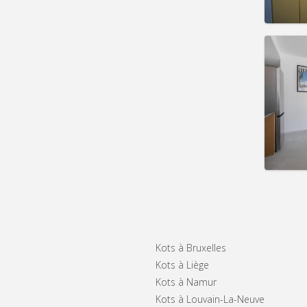
Infos
Domicil
Durée:
Charge
Loyer:
Infos
Kots à Bruxelles
Kots à Liège
Kots à Namur
Kots à Louvain-La-Neuve