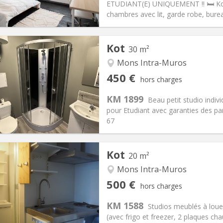
ETUDIANT(E) UNIQUEMENT !! 🛏️ Kot
 Pratiques
Aménagement
chambres avec lit, garde robe, bure
Kot
30 m²
Mons Intra-Muros
iation:
Non
Pièces privées:
2
450 €
hors charges
12 mois
Superficie:
30 m
2
s:
50 €
Cuisine:
Dans la chambre
KM 1899
Beau petit studio indiv
450 €
Salle de bain:
Privée
pour Etudiant avec garanties des par
 Pratiques
Aménagement
67
Kot
20 m²
Mons Intra-Muros
iation:
Acceptée
Pièces privées:
1
500 €
hors charges
12 mois, 11 mois
Superficie:
20 m
2
s:
150 €
Cuisine:
Dans la chambre
KM 1588
Studios meublés à loue
500 €
Salle de bain:
Privée
(avec frigo et freezer, 2 plaques chau