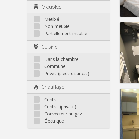
Meubles
Infos
Meublé
Non-meublé
Partiellement meublé
Domicil
Cuisine
Durée:
Charge
Dans la chambre
Loyer:
Commune
Privée (pièce distincte)
Infos
Chauffage
Central
Central (privatif)
Domicil
Convecteur au gaz
Durée:
Électrique
Charge
Loyer: