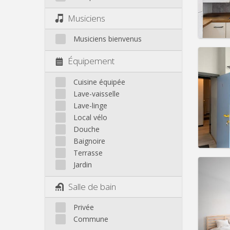
Loyer:
Musiciens
Infos
Musiciens bienvenus
Équipement
Cuisine équipée
Domicil
Lave-vaisselle
Durée:
Charge
Lave-linge
Loyer:
Local vélo
Douche
Infos
Baignoire
Terrasse
Jardin
Salle de bain
Domicil
Durée:
Privée
Charge
Commune
Loyer: