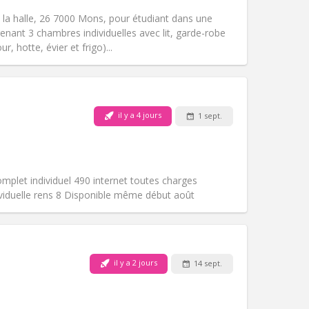
communautaire, calme,
e la halle, 26 7000 Mons, pour étudiant dans une
Atmosphère:
Studieuse,
ant 3 chambres individuelles avec lit, garde-robe
Autre
r, hotte, évier et frigo)...
il y a 4 jours
1 sept.
Animaux de compagnie:
Non
Fumeur:
Non-fumeur
Accès PMR:
Non
Atmosphère:
Calme
mplet individuel 490 internet toutes charges
Autre
ividuelle rens 8 Disponible même début août
il y a 2 jours
14 sept.
Animaux de compagnie:
Non
Fumeur:
Non-fumeur
Accès PMR:
Non