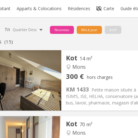
bitant
Apparts & Colocations
Résidences
Carte
Guide ét
Tri
Quartier Desc
Nouveau
Mis à jour
Actif
s
(15)
Kot
14 m²
Mons
iation:
Non
Pièces privées:
1
300 €
hors charges
11 mois, 10 mois
Superficie:
14 m
2
s:
80 €
Cuisine:
Commune
KM 1433
Petite maison située à 
300 €
Salle de bain:
Commune
ISIM’S, ISE, HELHA, conservatoire (a
 Pratiques
Aménagement
bus, lavoir, pharmacie, magasin d'ali
Kot
70 m²
Mons