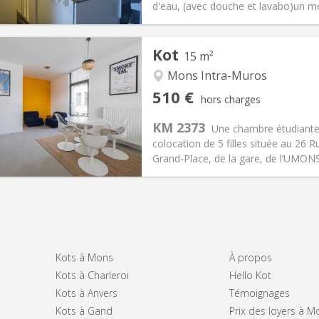
 Pratiques
Aménagement
d'eau, (avec douche et lavabo)un me
Kot
15 m²
Mons Intra-Muros
iation:
Acceptée
Pièces privées:
2
510 €
hors charges
12 mois
Superficie:
15 m
2
s:
43 €
Cuisine:
Commune
KM 2373
Une chambre étudiante
510 €
Salle de bain:
Privée
colocation de 5 filles située au 26 
 Pratiques
Aménagement
Grand-Place, de la gare, de l’UMONS,
Kots à Mons
À propos
Kots à Charleroi
Hello Kot
Kots à Anvers
Témoignages
Kots à Gand
Prix des loyers à M