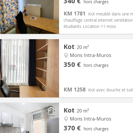
340 €
hors charges
11 mois
Superficie:
16 m
2
s:
90 €
Cuisine:
Commune
KM 1781
Kot meublé dans une ma
340 €
Salle de bain:
Privée
chauffage central internet ventilati
 Pratiques
Aménagement
étudiants Location 11 mois
Kot
20 m²
Mons Intra-Muros
iation:
Non
Pièces privées:
2
350 €
hors charges
11 mois
Superficie:
20 m
2
s:
90 €
Cuisine:
Commune
350 €
Salle de bain:
Privée
KM 1258
 Pratiques
Aménagement
Kot avec douche et toil
Kot
20 m²
Mons Intra-Muros
iation:
Non
Pièces privées:
1
370 €
hors charges
12 mois, 11 mois, 10 mois
Superficie:
20 m
2