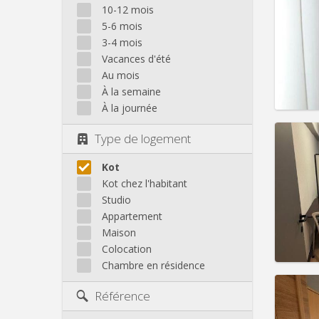
10-12 mois
Domicil
5-6 mois
Durée:
3-4 mois
Charge
Vacances d'été
Loyer:
Au mois
Infos
À la semaine
À la journée
Type de logement
Kot
Domicil
Kot chez l'habitant
Durée:
Studio
Charge
Loyer:
Appartement
Maison
Infos
Colocation
Chambre en résidence
Référence