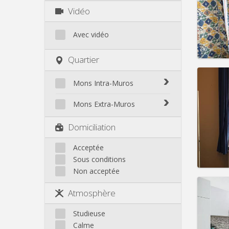
Durée:
Vidéo
Charge
Loyer:
Avec vidéo
Infos
Quartier
Mons Intra-Muros
Mons Intra-Muros
Mons Extra-Muros
Domicil
Durée:
Mons Extra-Muros
Charge
Domiciliation
Loyer:
Acceptée
Infos
Sous conditions
Non acceptée
Atmosphère
Domicil
Studieuse
Durée:
Calme