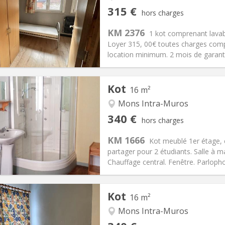
iation:
Acceptée
Pièces privées:
1
315 €
hors charges
11 mois
Superficie:
14 m
2
s:
15 €
Cuisine:
Commune
KM 2376
1 kot comprenant lavab
315 €
Salle de bain:
Commune
Loyer 315, 00€ toutes charges compr
 Pratiques
Aménagement
location minimum. 2 mois de garanti
Kot
16 m²
Mons Intra-Muros
iation:
Non
Pièces privées:
1
340 €
hors charges
11 mois
Superficie:
16 m
2
s:
90 €
Cuisine:
Commune
KM 1666
Kot meublé 1er étage, c
340 €
Salle de bain:
Privée
partager pour 2 étudiants. Salle à 
 Pratiques
Aménagement
Chauffage central. Fenêtre. Parlopho
Kot
16 m²
Mons Intra-Muros
iation:
Non
Pièces privées:
0