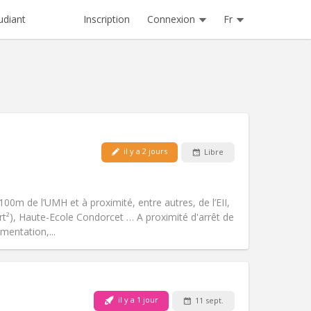
Inscription
Connexion
Fr
udiant
Animaux de compagnie:
Non
il y a 2 jours
Libre
Fumeur:
Non-fumeur
Accès PMR:
Non
studieuse, chaleureuse, calme
100m de l’UMH et à proximité, entre autres, de l’EII,
Atmosphère:
Communautaire,
rt²), Haute-Ecole Condorcet … A proximité d'arrêt de
Autre
mentation,...
il y a 1 jour
11 sept.