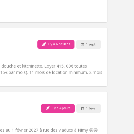
Atmosphère:
Calme
Autre
Animaux de compagnie:
Non
il y a 6 heures
1 sept.
Fumeur:
Non-fumeur
Accès PMR:
Non
studieuse
s douche et kitchinette. Loyer 415, 00€ toutes
Atmosphère:
Calme, chaleureuse,
/-15€ par mois). 11 mois de location minimum. 2 mois
Autre
Animaux de compagnie:
Non
il y a 4 jours
1 févr.
Fumeur:
Fumeur ok
Accès PMR:
Non
studieuse, chaleureuse, calme
es au 1 février 2027 à rue des viaducs à Nimy 🤩🤩
Atmosphère:
Communautaire,