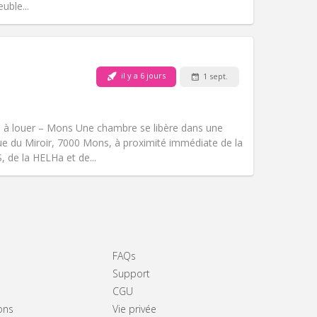
Autre
uble...
il y a 6 jours
1 sept.
Animaux de compagnie:
Non
Fumeur:
Non-fumeur
Accès PMR:
Non
 à louer – Mons Une chambre se libère dans une
Atmosphère:
Calme, chaleureuse
Rue du Miroir, 7000 Mons, à proximité immédiate de la
Autre
 de la HELHa et de...
FAQs
Support
CGU
ons
Vie privée