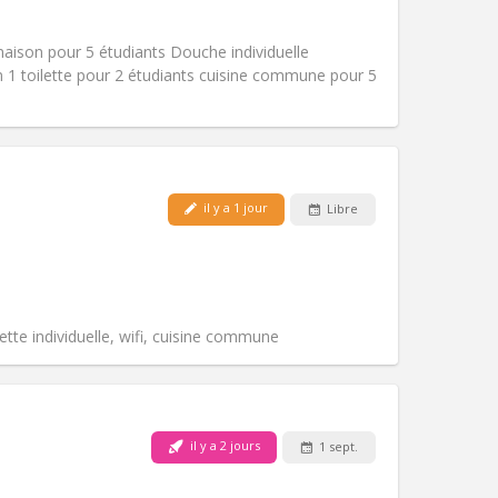
Fumeur:
Non-fumeur
Accès PMR:
Non
ison pour 5 étudiants Douche individuelle
Atmosphère:
Calme
on 1 toilette pour 2 étudiants cuisine commune pour 5
Autre
il y a 1 jour
Libre
Animaux de compagnie:
Non
Fumeur:
Non-fumeur
Accès PMR:
Non
Atmosphère:
Calme
Autre
ette individuelle, wifi, cuisine commune
Animaux de compagnie:
Non
Fumeur:
Non-fumeur
il y a 2 jours
1 sept.
Accès PMR:
Non
chaleureuse