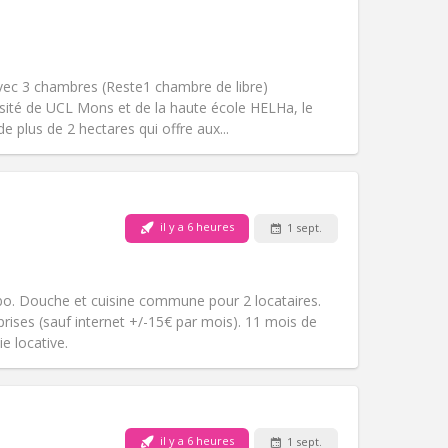
Animaux de compagnie:
Non
Fumeur:
Non-fumeur
Accès PMR:
Non
ec 3 chambres (Reste1 chambre de libre)
Atmosphère:
Calme, studieuse
ersité de UCL Mons et de la haute école HELHa, le
Autre
e plus de 2 hectares qui offre aux...
Animaux de compagnie:
Non
il y a 6 heures
1 sept.
Fumeur:
Non-fumeur
Accès PMR:
Non
chaleureuse, calme
o. Douche et cuisine commune pour 2 locataires.
Atmosphère:
Studieuse,
ises (sauf internet +/-15€ par mois). 11 mois de
Autre
e locative.
il y a 6 heures
1 sept.