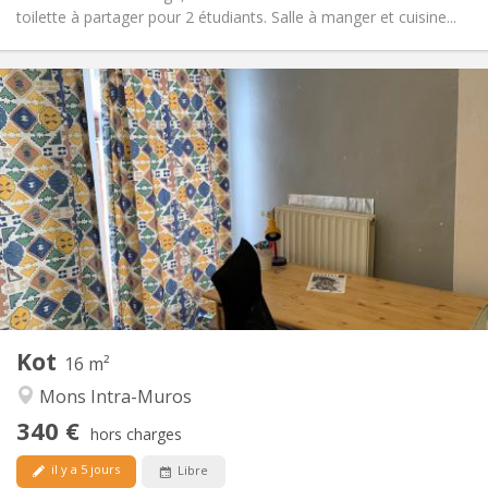
toilette à partager pour 2 étudiants. Salle à manger et cuisine...
Infos Pratiques
340 €
Loyer:
90 €
Charges:
11 mois
Durée:
Non
Domiciliation:
Aménagement
Privée
Salle de bain:
Commune
Cuisine:
2
16 m
Superficie:
0
Pièces privées:
Kot
Autre
16 m²
Calme
Atmosphère:
Mons Intra-Muros
Non
Accès PMR:
340 €
Non-fumeur
Fumeur:
hors charges
Non
Animaux de compagnie:
il y a 5 jours
Libre