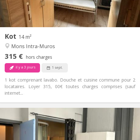
Commune
Salle de bain:
Commune
Cuisine:
2
14 m
Superficie:
1
Pièces privées:
Kot
Autre
14 m²
Calme, chaleureuse
Atmosphère:
Mons Intra-Muros
Non
Accès PMR:
315 €
Non-fumeur
Fumeur:
hors charges
Non
Animaux de compagnie:
il y a 3 jours
1 sept.
1 kot comprenant lavabo. Douche et cuisine commune pour 2
locataires. Loyer 315, 00€ toutes charges comprises (sauf
internet...
Infos Pratiques
415 €
Loyer:
15 €
Charges:
11 mois
Durée: