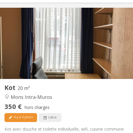
Infos Pratiques
350 €
Loyer:
90 €
Charges:
11 mois
Durée:
Non
Domiciliation:
Aménagement
Privée
Salle de bain:
Commune
Cuisine:
2
20 m
Superficie:
2
Pièces privées:
Kot
Autre
20 m²
Calme
Atmosphère:
Mons Intra-Muros
Non
Accès PMR:
350 €
Non-fumeur
Fumeur:
hors charges
Non
Animaux de compagnie:
il y a 5 jours
Libre
Kot avec douche et toilette individuelle, wifi, cuisine commune