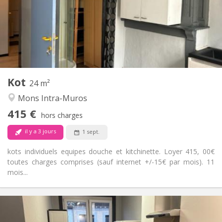
Acceptée
Domiciliation:
Aménagement
Privée
Salle de bain:
Dans la chambre
Cuisine:
2
24 m
Superficie:
1
Pièces privées:
Kot
Autre
24 m²
Calme, chaleureuse, studieuse
Atmosphère:
Mons Intra-Muros
Non
Accès PMR:
415 €
Non-fumeur
Fumeur:
hors charges
Non
Animaux de compagnie:
il y a 3 jours
1 sept.
kots individuels equipes douche et kitchinette. Loyer 415, 00€
toutes charges comprises (sauf internet +/-15€ par mois). 11
mois...
Infos Pratiques
315 €
Loyer: