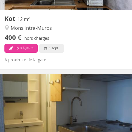
2
12 m
Superficie:
1
Pièces privées:
Kot
Autre
12 m²
Calme
Atmosphère:
Mons Intra-Muros
Non
Accès PMR:
400 €
Non-fumeur
Fumeur:
hors charges
Non
Animaux de compagnie:
il y a 6 jours
1 sept.
A proximité de la gare
Infos Pratiques
500 €
Loyer:
150 €
Charges:
12 mois, 11 mois
Durée:
Acceptée
Domiciliation:
Aménagement
Privée
Salle de bain:
Dans la chambre
Cuisine: