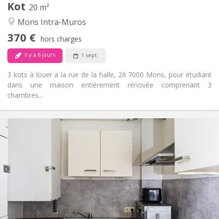
Kot
Autre
20 m²
Communautaire, calme, chaleureuse,
Atmosphère:
Mons Intra-Muros
studieuse
370 €
Non
Accès PMR:
hors charges
Non-fumeur
Fumeur:
il y a 6 jours
1 sept.
Non
Animaux de compagnie:
3 kots à louer a la rue de la halle, 26 7000 Mons, pour étudiant
dans une maison entièrement rénovée comprenant 3
chambres...
Infos Pratiques
400 €
Loyer:
50 €
Charges:
12 mois
Durée:
Non
Domiciliation:
Aménagement
Commune
Salle de bain:
Commune
Cuisine: