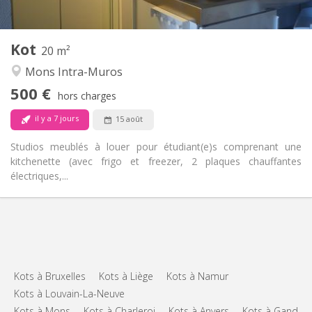
2
20 m
Superficie:
1
Pièces privées:
Kot
Autre
20 m²
Chaleureuse, studieuse, calme
Atmosphère:
Mons Intra-Muros
Non
Accès PMR:
500 €
Non-fumeur
Fumeur:
hors charges
Non
Animaux de compagnie:
il y a 7 jours
15 août
Studios meublés à louer pour étudiant(e)s comprenant une
kitchenette (avec frigo et freezer, 2 plaques chauffantes
électriques,...
Kots à Bruxelles
Kots à Liège
Kots à Namur
Kots à Louvain-La-Neuve
Kots à Mons
Kots à Charleroi
Kots à Anvers
Kots à Gand