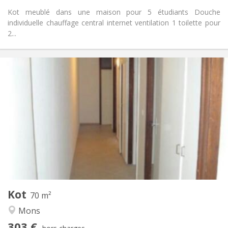
Kot meublé dans une maison pour 5 étudiants Douche
individuelle chauffage central internet ventilation 1 toilette pour
2...
Infos Pratiques
303 €
Loyer:
87 €
Charges:
12 mois
Durée:
Non
Domiciliation:
Aménagement
Commune
Salle de bain:
Commune
Cuisine:
2
70 m
Superficie:
1
Pièces privées:
Kot
Autre
70 m²
Studieuse, calme
Atmosphère:
Mons
Non
Accès PMR:
303 €