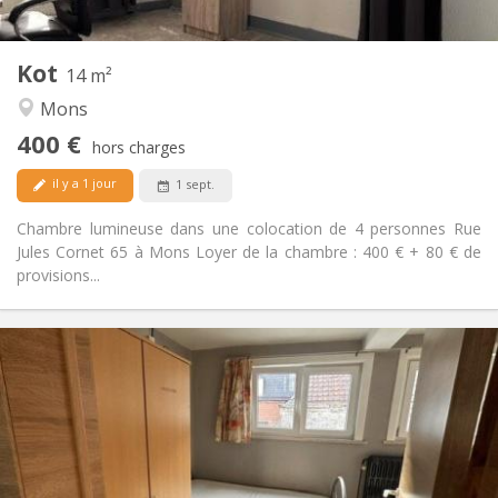
2
14 m
Superficie:
1
Pièces privées:
Kot
Autre
14 m²
Calme, chaleureuse, studieuse
Atmosphère:
Mons
Non
Accès PMR:
400 €
Non-fumeur
Fumeur:
hors charges
Non
Animaux de compagnie:
il y a 1 jour
1 sept.
Chambre lumineuse dans une colocation de 4 personnes Rue
Jules Cornet 65 à Mons Loyer de la chambre : 400 € + 80 € de
provisions...
Infos Pratiques
315 €
Loyer:
15 €
Charges:
11 mois
Durée:
Acceptée
Domiciliation:
Aménagement