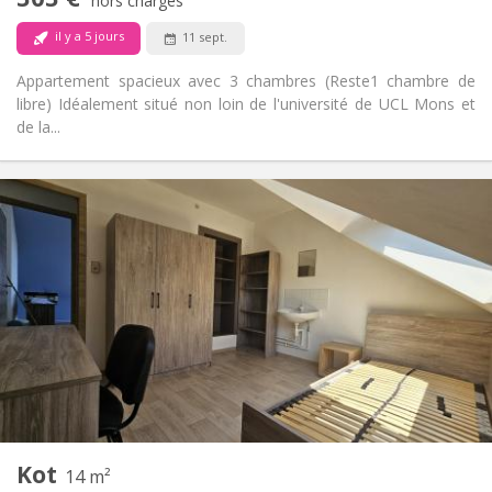
Non-fumeur
Fumeur:
hors charges
Non
Animaux de compagnie:
il y a 5 jours
11 sept.
Appartement spacieux avec 3 chambres (Reste1 chambre de
libre) Idéalement situé non loin de l'université de UCL Mons et
de la...
Infos Pratiques
300 €
Loyer:
80 €
Charges:
11 mois, 10 mois
Durée:
Non
Domiciliation:
Aménagement
Commune
Salle de bain:
Commune
Cuisine:
2
14 m
Superficie:
1
Pièces privées:
Kot
Autre
14 m²