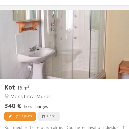
Infos Pratiques
340 €
Loyer:
90 €
Charges:
11 mois
Durée:
Non
Domiciliation:
Aménagement
Privée
Salle de bain:
Commune
Cuisine:
2
16 m
Superficie:
1
Pièces privées:
Kot
Autre
16 m²
Calme
Atmosphère:
Mons Intra-Muros
Non
Accès PMR:
340 €
Non-fumeur
Fumeur:
hors charges
Non
Animaux de compagnie:
il y a 5 jours
Libre
Kot meublé 1er étage, calme. Douche et lavabo individuel. 1