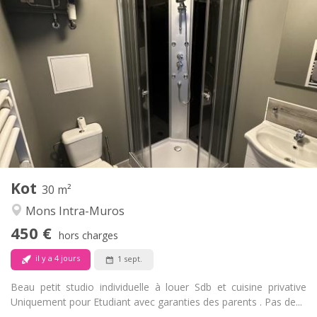
Infos Pratiques
450 €
Loyer:
50 €
Charges:
12 mois
Durée:
Non
Domiciliation:
Aménagement
Privée
Salle de bain:
Dans la chambre
Cuisine:
2
30 m
Superficie:
2
Pièces privées:
Kot
Autre
30 m²
Studieuse
Atmosphère:
Mons Intra-Muros
Non
Accès PMR:
450 €
Non-fumeur
Fumeur:
hors charges
Non
Animaux de compagnie:
il y a 4 jours
1 sept.
Beau petit studio individuelle à louer Sdb et cuisine privative
Uniquement pour Etudiant avec garanties des parents . Pas de...