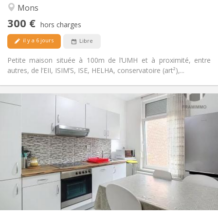
Calme, chaleureuse, studieuse,
Atmosphère:
Mons
communautaire
300 €
Non
Accès PMR:
hors charges
Non-fumeur
Fumeur:
il y a 6 jours
Libre
Non
Animaux de compagnie:
Petite maison située à 100m de l’UMH et à proximité, entre
autres, de l’EII, ISIM’S, ISE, HELHA, conservatoire (art²),...
Infos Pratiques
370 €
Loyer:
80 €
Charges:
12 mois, 11 mois, 10 mois
Durée:
Non
Domiciliation:
Aménagement
Commune
Salle de bain:
Commune
Cuisine:
2
20 m
Superficie:
1
Pièces privées: