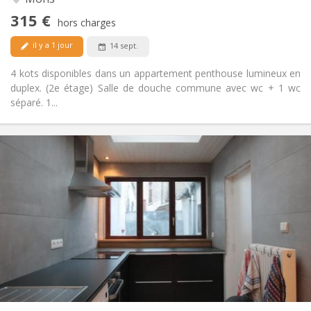
Non
Accès PMR:
315 €
Non-fumeur
Fumeur:
hors charges
Non
Animaux de compagnie:
il y a 1 jour
14 sept.
4 kots disponibles dans un appartement penthouse lumineux en
duplex. (2e étage) Salle de douche commune avec wc + 1 wc
séparé. 1...
Infos Pratiques
400 €
Loyer:
90 €
Charges:
12 mois
Durée:
Non
Domiciliation:
Aménagement
Commune
Salle de bain:
Commune
Cuisine:
2
15 m
Superficie:
1
Pièces privées: