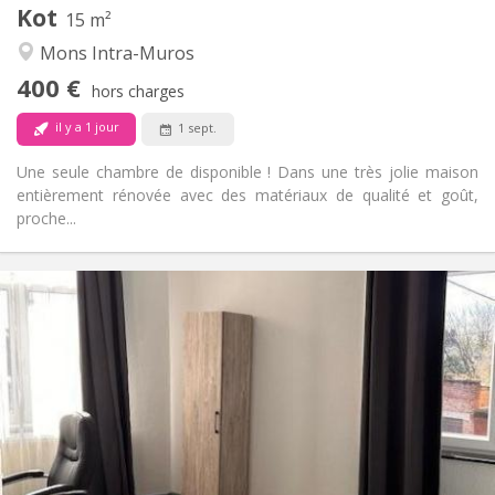
Kot
Autre
15 m²
Studieuse, chaleureuse, calme,
Atmosphère:
Mons Intra-Muros
communautaire
400 €
Non
Accès PMR:
hors charges
Non-fumeur
Fumeur:
il y a 1 jour
1 sept.
Non
Animaux de compagnie:
Une seule chambre de disponible ! Dans une très jolie maison
entièrement rénovée avec des matériaux de qualité et goût,
proche...
Infos Pratiques
400 €
Loyer:
80 €
Charges:
12 mois
Durée:
Non
Domiciliation:
Aménagement
Commune
Salle de bain:
Commune
Cuisine: