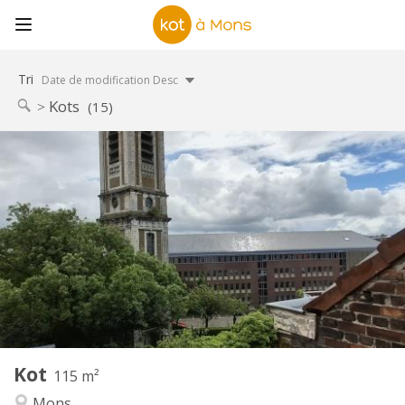
Tri
Date de modification Desc
Kots
(15)
Infos Pratiques
315 €
Loyer:
85 €
Charges:
12 mois
Durée:
Sous conditions
Domiciliation:
Aménagement
Commune
Salle de bain:
Commune
Cuisine:
2
115 m
Superficie:
5
Pièces privées:
Kot
Autre
115 m²
Calme, studieuse
Atmosphère:
Mons