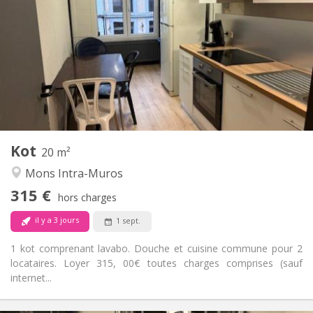
15 €
Charges:
11 mois
Durée:
Acceptée
Domiciliation:
Aménagement
Commune
Salle de bain:
Commune
Cuisine:
2
20 m
Superficie:
1
Pièces privées:
Kot
Autre
20 m²
Studieuse, calme, chaleureuse
Atmosphère:
Mons Intra-Muros
Non
Accès PMR:
315 €
Non-fumeur
Fumeur:
hors charges
Non
Animaux de compagnie:
il y a 3 jours
1 sept.
1 kot comprenant lavabo. Douche et cuisine commune pour 2
locataires. Loyer 315, 00€ toutes charges comprises (sauf
internet...