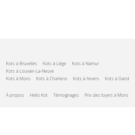
Kots à Bruxelles
Kots à Liège
Kots à Namur
Kots à Louvain-La-Neuve
Kots à Mons
Kots à Charleroi
Kots à Anvers
Kots à Gand
À propos
Hello Kot
Témoignages
Prix des loyers à Mons
FAQs
Support
CGU
Vie privée