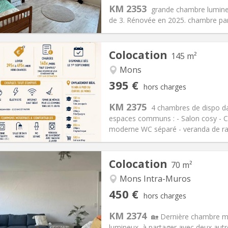
400 €
Salle de bain:
Commune
KM 2353
grande chambre lumineu
 Pratiques
Aménagement
de 3. Rénovée en 2025. chambre part
Colocation
145 m²
Mons
iation:
Non
Pièces privées:
4
395 €
hors charges
12 mois
Superficie:
145 m
2
s:
140 €
Cuisine:
Commune
KM 2375
4 chambres de dispo d
395 €
Salle de bain:
Commune
espaces communs : - Salon cosy - Cuis
 Pratiques
Aménagement
moderne WC séparé - veranda de ra
Colocation
70 m²
Mons Intra-Muros
iation:
Acceptée
Pièces privées:
1
450 €
hors charges
12 mois, 10 mois
Superficie:
70 m
2
s:
119 €
Cuisine:
Commune
KM 2374
🏡 Dernière chambre m
450 €
Salle de bain:
Commune
lumineux, à partager avec deux autre