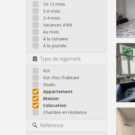
Domicil
10-12 mois
Durée:
5-6 mois
Charge
3-4 mois
Loyer:
Vacances d'été
Infos
Au mois
À la semaine
À la journée
Type de logement
Domicil
Durée:
Kot
Charge
Kot chez l'habitant
Loyer:
Studio
Appartement
Infos
Maison
Colocation
Chambre en résidence
Référence
Domicil