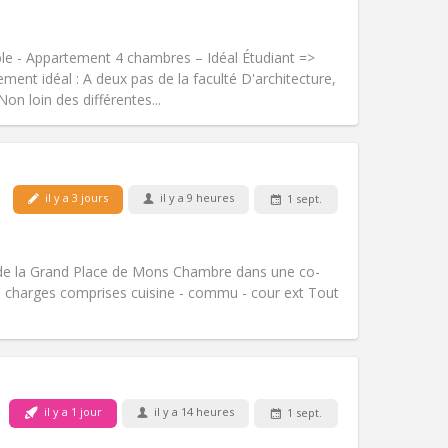
Fumeur:
Non-fumeur
Accès PMR:
Non
studieuse
le - Appartement 4 chambres – Idéal Étudiant =>
Atmosphère:
Chaleureuse, calme,
ent idéal : A deux pas de la faculté D'architecture,
Autre
Non loin des différentes...
il y a 3 jours
il y a 9 heures
1 sept.
Animaux de compagnie:
Non
Fumeur:
Non-fumeur
Accès PMR:
Non
de la Grand Place de Mons Chambre dans une co-
Atmosphère:
Communautaire
s charges comprises cuisine - commu - cour ext Tout
Autre
Animaux de compagnie:
Non
il y a 1 jour
il y a 14 heures
1 sept.
Fumeur:
Non-fumeur