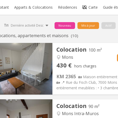
bitant
Apparts & Colocations
Résidences
Carte
Guide ét
Tri
Dernière activité Desc
Nouveau
Mis à jour
Actif
ocations, appartements et maisons
(10)
Colocation
100 m²
Mons
iation:
Non
Pièces privées:
1
430 €
hors charges
12 mois
Superficie:
100 m
2
s:
60 €
Cuisine:
Commune
KM 2365
🏡 Maison entièrement
430 €
Salle de bain:
Commune
🏡 📍 Rue du Fisch Club, 7000 Mons
 Pratiques
Aménagement
entièrement meublées : • 3 chambres
Colocation
90 m²
Mons Intra-Muros