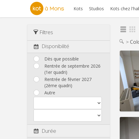
Kots
Studios
Kots chez l'ha
Filtres
Col
Disponibilité
Dès que possible
Rentrée de septembre 2026
(1er quadri)
Domicil
Durée:
Rentrée de février 2027
Charge
(2ème quadri)
Loyer:
Autre
Infos
Durée