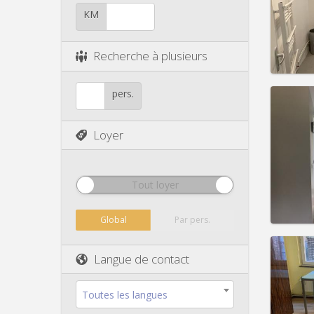
Durée:
Charge
KM
Loyer:
Infos
Recherche à plusieurs
pers.
Loyer
Domicil
Durée:
Charge
Loyer:
Tout loyer
Infos
Global
Par pers.
Langue de contact
Domicil
Toutes les langues
Durée: