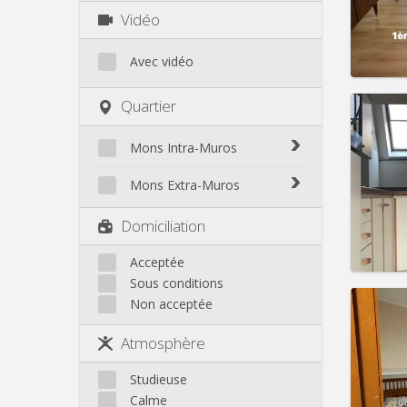
Charge
Vidéo
Loyer:
Infos
Avec vidéo
Quartier
Mons Intra-Muros
Domicil
Durée:
Mons Intra-Muros
Mons Extra-Muros
Charge
Loyer:
Mons Extra-Muros
Domiciliation
Infos
Acceptée
Sous conditions
Non acceptée
Atmosphère
Domicil
Durée:
Studieuse
Charge
Calme