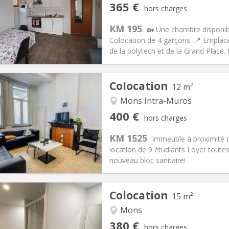
iation:
Sous conditions
Pièces privées:
4
365 €
hors charges
12 mois
Superficie:
90 m
2
s:
135 €
Cuisine:
Commune
KM 195
🏡 Une chambre disponib
365 €
Salle de bain:
Commune
Colocation de 4 garçons. 📍 Emplacem
 Pratiques
Aménagement
de la polytech et de la Grand Place. 
Colocation
12 m²
Mons Intra-Muros
iation:
Non
Pièces privées:
1
400 €
hors charges
11 mois
Superficie:
12 m
2
s:
50 €
Cuisine:
Commune
KM 1525
Immeuble à proximité 
400 €
Salle de bain:
Commune
location de 9 étudiants Loyer toute
 Pratiques
Aménagement
nouveau bloc sanitaire!
Colocation
15 m²
Mons
iation:
Non
Pièces privées:
1
380 €
hors charges