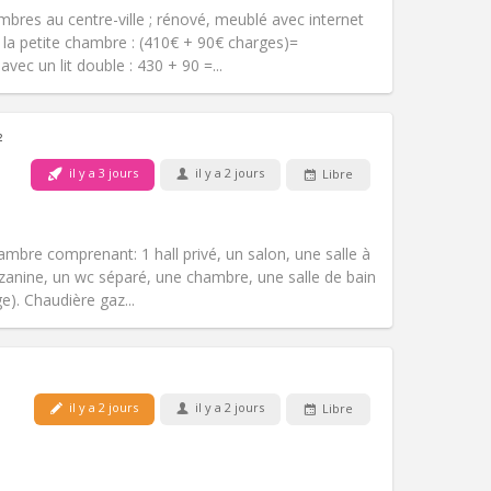
)
Accès PMR:
Non
bres au centre-ville ; rénové, meublé avec internet
Atmosphère:
Calme, studieuse
e la petite chambre : (410€ + 90€ charges)=
Autre
ec un lit double : 430 + 90 =...
²
il y a 3 jours
il y a 2 jours
Libre
Animaux de compagnie:
Non
Fumeur:
Non-fumeur
)
Accès PMR:
Non
mbre comprenant: 1 hall privé, un salon, une salle à
Atmosphère:
Studieuse
zanine, un wc séparé, une chambre, une salle de bain
Autre
e). Chaudière gaz...
Animaux de compagnie:
Non
il y a 2 jours
il y a 2 jours
Libre
Fumeur:
Non-fumeur
Accès PMR:
Non
chaleureuse