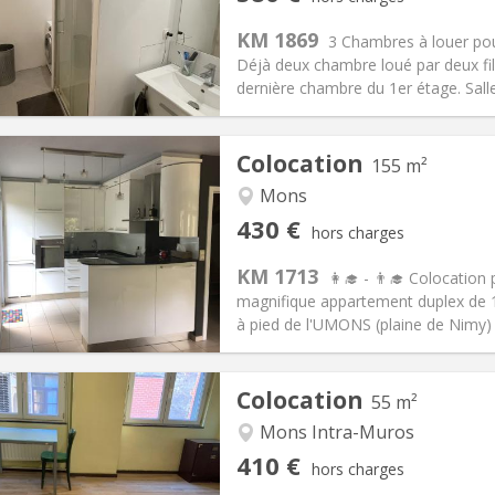
12 mois
Superficie:
15 m
2
s:
50 €
Cuisine:
Commune
KM 1869
3 Chambres à louer po
380 €
Salle de bain:
Commune
Déjà deux chambre loué par deux fil
 Pratiques
Aménagement
dernière chambre du 1er étage. Sall
Colocation
155 m²
Mons
iation:
Non
Pièces privées:
4
430 €
hors charges
12 mois
Superficie:
155 m
2
s:
110 €
Cuisine:
Commune
KM 1713
👩‍🎓 - 👨‍🎓 Colocatio
430 €
Salle de bain:
Commune
magnifique appartement duplex de 
 Pratiques
Aménagement
à pied de l'UMONS (plaine de Nimy) e
Colocation
55 m²
Mons Intra-Muros
iation:
Acceptée
Pièces privées:
2
410 €
hors charges
12 mois, 5-6 mois
Superficie:
55 m
2