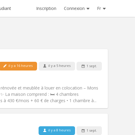
Inscription
Connexion
Fr
udiant
Animaux de compagnie:
Non
Fumeur:
Non-fumeur
il y a 16 heures
il y a 5 heures
1 sept.
Accès PMR:
Non
chaleureuse
communautaire, calme,
 rénovée et meublée à louer en colocation – Mons
Atmosphère:
Studieuse,
 ✨ La maison comprend : 🛏️ 4 chambres
Autre
 à 430 €/mois + 60 € de charges • 1 chambre à...
Animaux de compagnie:
Non
il y a 8 heures
1 sept.