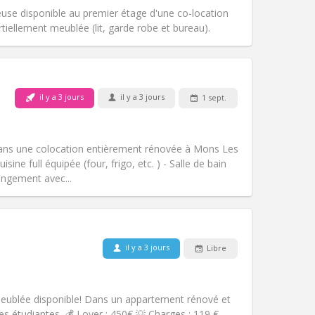
Atmosphère:
Calme, studieuse,
se disponible au premier étage d'une co-location
Autre
iellement meublée (lit, garde robe et bureau).
Animaux de compagnie:
Non
il y a 3 jours
il y a 3 jours
1 sept.
Fumeur:
Non-fumeur
Accès PMR:
Non
studieuse, chaleureuse, calme
ans une colocation entièrement rénovée à Mons Les
Atmosphère:
Communautaire,
ine full équipée (four, frigo, etc. ) - Salle de bain
Autre
ngement avec...
Animaux de compagnie:
Non
il y a 3 jours
Libre
Fumeur:
Non-fumeur
Accès PMR:
Non
chaleureuse, calme
eublée disponible! Dans un appartement rénové et
Atmosphère:
Studieuse,
s étudiantes. 💰 Loyer : 450€ 💡 Charges : 119 €