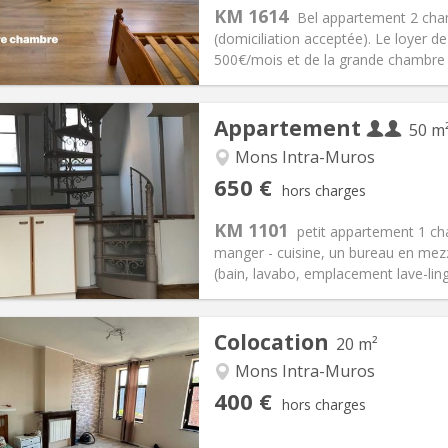
s:
90 €
Cuisine:
Privée (pièce distincte
KM 1614
Bel appartement 2 cham
410 €
Salle de bain:
Privée
(domiciliation acceptée). Le loyer d
 Pratiques
Aménagement
500€/mois et de la grande chambre av
Appartement
50 m
Mons Intra-Muros
iation:
Acceptée
Pièces privées:
2
650 €
hors charges
12 mois
Superficie:
50 m
2
s:
150 € (75 €/pers.)
Cuisine:
Privée (pièce distincte
KM 1101
petit appartement 1 cha
650 € (325 €/pers.)
Salle de bain:
Privée
manger - cuisine, un bureau en mez
 Pratiques
Aménagement
(bain, lavabo, emplacement lave-ling
Colocation
20 m²
Mons Intra-Muros
iation:
Non
Pièces privées:
1
400 €
hors charges
12 mois
Superficie:
20 m
2
s:
50 €
Cuisine:
Commune