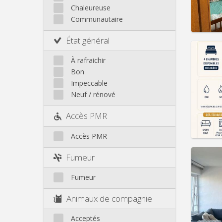
Loyer:
Chaleureuse
Infos
Communautaire
État général
À rafraichir
Bon
Domicil
Impeccable
Durée:
Neuf / rénové
Charge
Loyer:
Accès PMR
Infos
Accès PMR
Fumeur
Fumeur
Domicil
Durée:
Animaux de compagnie
Charge
Loyer:
Acceptés