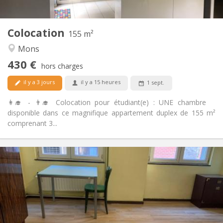
2
155 m
Superficie:
4
Pièces privées:
Colocation
Autre
155 m²
Chaleureuse, studieuse
Atmosphère:
Mons
Non
Accès PMR:
430 €
Non-fumeur
Fumeur:
hors charges
Non
Animaux de compagnie:
il y a 3 jours
il y a 15 heures
1 sept.
👩‍🎓 - 👨‍🎓 Colocation pour étudiant(e) : UNE chambre
disponible dans ce magnifique appartement duplex de 155 m²
comprenant 3...
Infos Pratiques
410 €
Loyer:
90 €
Charges:
12 mois, 5-6 mois
Durée:
Acceptée
Domiciliation:
Aménagement