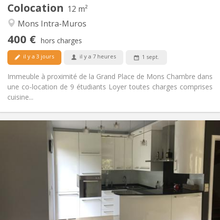
Colocation
Autre
12 m²
Communautaire
Atmosphère:
Mons Intra-Muros
Non
Accès PMR:
400 €
Non-fumeur
Fumeur:
hors charges
Non
Animaux de compagnie:
il y a 3 jours
il y a 7 heures
1 sept.
Immeuble à proximité de la Grand Place de Mons Chambre dans
une co-location de 9 étudiants Loyer toutes charges comprises
cuisine...
Infos Pratiques
430 €
Loyer:
110 €
Charges:
12 mois
Durée:
Non
Domiciliation:
Aménagement
Commune
Salle de bain:
Commune
Cuisine: