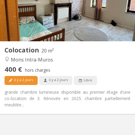
Non
Domiciliation:
Aménagement
Commune
Salle de bain:
Commune
Cuisine:
2
20 m
Superficie:
1
Pièces privées:
Colocation
Autre
20 m²
Calme, chaleureuse, studieuse
Atmosphère:
Mons Intra-Muros
Non
Accès PMR:
400 €
Non-fumeur
Fumeur:
hors charges
Non
Animaux de compagnie:
il y a 2 jours
il y a 2 jours
Libre
grande chambre lumineuse disponible au premier étage d'une
co-location de 3. Rénovée en 2025. chambre partiellement
meublée...