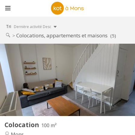
Tri
Dernière activité Desc
Colocations, appartements et maisons
(5)
Infos Pratiques
430 €
Loyer:
60 €
Charges:
12 mois
Durée:
Non
Domiciliation:
Aménagement
Commune
Salle de bain:
Commune
Cuisine:
2
100 m
Superficie:
1
Pièces privées:
Colocation
Autre
100 m²
Studieuse, chaleureuse, calme,
Atmosphère:
Mons