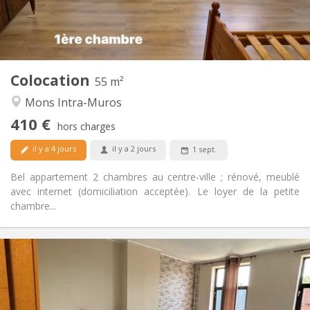
Privée
Salle de bain:
Privée (pièce distincte)
Cuisine:
2
55 m
Superficie:
2
Pièces privées:
Colocation
Autre
55 m²
Calme, studieuse
Atmosphère:
Mons Intra-Muros
Non
Accès PMR:
410 €
Non-fumeur
Fumeur:
hors charges
Non
Animaux de compagnie:
il y a 4 jours
il y a 2 jours
1 sept.
Bel appartement 2 chambres au centre-ville ; rénové, meublé
avec internet (domiciliation acceptée). Le loyer de la petite
chambre...
Infos Pratiques
400 €
Loyer:
50 €
Charges:
12 mois
Durée: