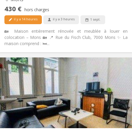
communautaire
430 €
Non
Accès PMR:
hors charges
Non-fumeur
Fumeur:
il y a 14 heures
il y a 3 heures
1 sept.
Non
Animaux de compagnie:
🏡 Maison entièrement rénovée et meublée à louer en
colocation – Mons 🏡 📍 Rue du Fisch Club, 7000 Mons ✨ La
maison comprend : 🛏️...
Infos Pratiques
400 €
Loyer:
50 €
Charges:
11 mois
Durée:
Non
Domiciliation:
Aménagement
Commune
Salle de bain:
Commune
Cuisine:
2
12 m
Superficie:
1
Pièces privées: