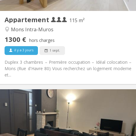
2
115 m
Superficie:
3
Pièces privées:
Appartement
Autre
115 m²
Chaleureuse
Atmosphère:
Mons Intra-Muros
Non
Accès PMR:
1300 €
Non-fumeur
Fumeur:
hors charges
Non
Animaux de compagnie:
il y a 3 jours
1 sept.
Duplex 3 chambres – Première occupation – Idéal colocation –
Mons (Rue d'Havre 80) Vous recherchez un logement moderne
et...
Infos Pratiques
900 € (450 €/pers.)
Loyer:
300 € (150 €/pers.)
Charges:
12 mois, 5-6 mois
Durée:
Sous conditions
Domiciliation:
Aménagement