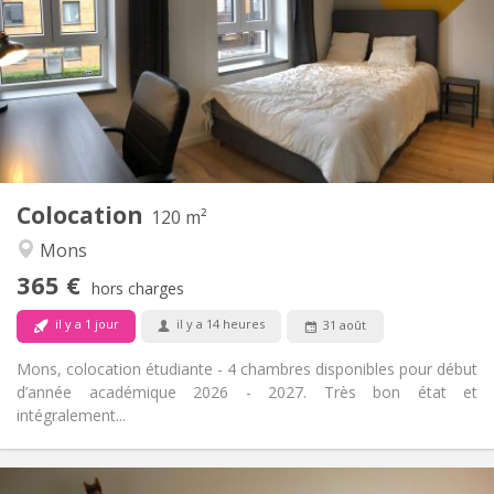
12 mois, 11 mois, 10 mois, vacances d'été
Durée:
Non
Domiciliation:
Aménagement
Commune
Salle de bain:
Commune
Cuisine:
2
120 m
Superficie:
4
Pièces privées:
Colocation
Autre
120 m²
Calme, studieuse, communautaire,
Atmosphère:
Mons
chaleureuse
365 €
Non
Accès PMR:
hors charges
Non-fumeur
Fumeur:
il y a 1 jour
il y a 14 heures
31 août
Non
Animaux de compagnie:
Mons, colocation étudiante - 4 chambres disponibles pour début
d’année académique 2026 - 2027. Très bon état et
intégralement...