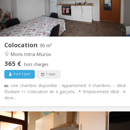
Aménagement
Commune
Salle de bain:
Commune
Cuisine:
2
90 m
Superficie:
4
Pièces privées:
Colocation
Autre
90 m²
Studieuse, chaleureuse, calme
Atmosphère:
Mons Intra-Muros
Non
Accès PMR:
365 €
Non-fumeur
Fumeur:
hors charges
Non
Animaux de compagnie:
il y a 1 jour
1 sept.
🏡 Une chambre disponible - Appartement 4 chambres – Idéal
Étudiant => Colocation de 4 garçons. 📍 Emplacement idéal : A
deux...
Infos Pratiques
415 €
Loyer: