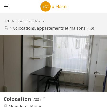
Tri
Dernière activité Desc
Colocations, appartements et maisons
(40)
Infos Pratiques
295 €
Loyer:
75 €
Charges:
12 mois
Durée:
Non
Domiciliation:
Aménagement
Commune
Salle de bain:
Commune
Cuisine:
2
200 m
Superficie:
1
Pièces privées:
Colocation
Autre
200 m²
Calme
Atmosphère:
Mons Intra-Muros