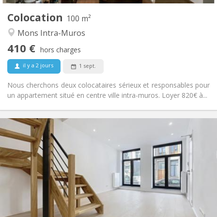
2
Pièces privées:
Colocation
Autre
100 m²
Chaleureuse
Atmosphère:
Mons Intra-Muros
Non
Accès PMR:
410 €
Non-fumeur
Fumeur:
hors charges
Non
Animaux de compagnie:
il y a 2 jours
1 sept.
Nous cherchons deux colocataires sérieux et responsables pour
un appartement situé en centre ville intra-muros. Loyer 820€ à...
Infos Pratiques
1300 € (433 €/pers.)
Loyer:
250 € (83 €/pers.)
Charges:
12 mois
Durée:
Acceptée
Domiciliation:
Aménagement
Commune
Salle de bain:
Commune
Cuisine: