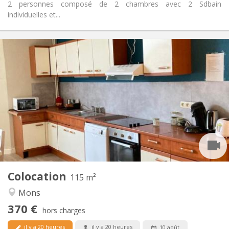
2 personnes composé de 2 chambres avec 2 Sdbain
individuelles et...
Infos Pratiques
370 €
Loyer:
80 €
Charges:
11 mois
Durée:
Non
Domiciliation:
Aménagement
Commune
Salle de bain:
Commune
Cuisine:
2
115 m
Superficie:
1
Pièces privées:
Colocation
Autre
115 m²
Studieuse, calme, chaleureuse
Atmosphère:
Mons
Non
Accès PMR:
370 €
Non-fumeur
Fumeur:
hors charges
Non
Animaux de compagnie:
il y a 20 heures
il y a 20 heures
10 août