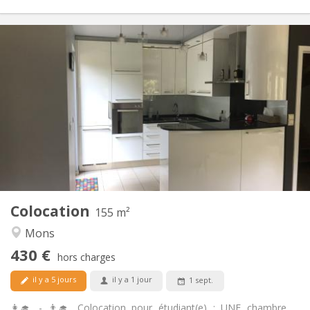
Infos Pratiques
430 €
Loyer:
110 €
Charges:
12 mois
Durée:
Non
Domiciliation:
Aménagement
Commune
Salle de bain:
Commune
Cuisine:
2
155 m
Superficie:
4
Pièces privées:
Colocation
Autre
155 m²
Chaleureuse, studieuse
Atmosphère:
Mons
Non
Accès PMR:
430 €
Non-fumeur
Fumeur:
hors charges
Non
Animaux de compagnie:
il y a 5 jours
il y a 1 jour
1 sept.
👩‍🎓 - 👨‍🎓 Colocation pour étudiant(e) : UNE chambre