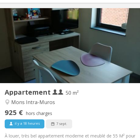
Infos Pratiques
925 €
Loyer:
150 €
Charges:
12 mois
Durée:
Sous conditions
Domiciliation:
Aménagement
Privée
Salle de bain:
Privée (pièce distincte)
Cuisine:
2
50 m
Superficie:
4
Pièces privées:
Appartement
Autre
50 m²
Studieuse
Atmosphère:
Mons Intra-Muros
Non
Accès PMR:
925 €
Non-fumeur
Fumeur:
hors charges
Non
Animaux de compagnie:
il y a 18 heures
7 sept.
À louer, très bel appartement moderne et meublé de 55 M² pour