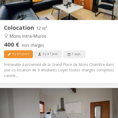
Commune
Salle de bain:
Commune
Cuisine:
2
12 m
Superficie:
1
Pièces privées:
Colocation
Autre
12 m²
Communautaire
Atmosphère:
Mons Intra-Muros
Non
Accès PMR:
400 €
Non-fumeur
Fumeur:
hors charges
Non
Animaux de compagnie:
il y a 5 jours
il y a 1 jour
1 sept.
Immeuble à proximité de la Grand Place de Mons Chambre dans
une co-location de 9 étudiants Loyer toutes charges comprises
cuisine...
Infos Pratiques
365 €
Loyer:
135 €
Charges:
12 mois
Durée:
Sous conditions
Domiciliation: