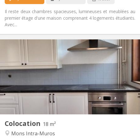
Il reste deux chambres spacieuses, lumineuses et meublées au
premier étage d'une maison comprenant 4 logements étudiants.
Avec...
Infos Pratiques
400 €
Loyer:
75 €
Charges:
12 mois
Durée:
Non
Domiciliation:
Aménagement
Commune
Salle de bain:
Commune
Cuisine:
2
18 m
Superficie:
1
Pièces privées:
Colocation
Autre
18 m²
Calme, studieuse
Atmosphère:
Mons Intra-Muros
Non
Accès PMR: