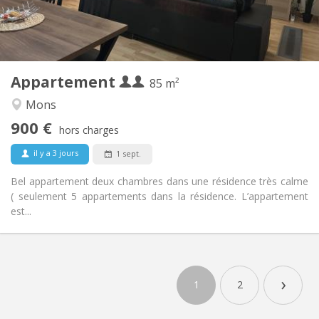
Commune
Salle de bain:
Commune
Cuisine:
2
85 m
Superficie:
2
Pièces privées:
Appartement
Autre
85 m²
Studieuse, calme
Atmosphère:
Mons
Oui
Accès PMR:
900 €
Non-fumeur
Fumeur:
hors charges
Non
Animaux de compagnie:
il y a 3 jours
1 sept.
Bel appartement deux chambres dans une résidence très calme
( seulement 5 appartements dans la résidence. L’appartement
est...
›
1
2