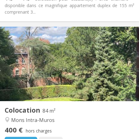
disponible dans ce magnifique appartement duplex de 155 m²
comprenant 3...
Infos Pratiques
400 €
Loyer:
50 €
Charges:
12 mois
Durée:
Acceptée
Domiciliation:
Aménagement
Commune
Salle de bain:
Commune
Cuisine:
2
84 m
Superficie:
1
Pièces privées:
Colocation
Autre
84 m²
Calme, chaleureuse, studieuse,
Atmosphère:
Mons Intra-Muros
communautaire
400 €
Non
Accès PMR:
hors charges
Non-fumeur
Fumeur: