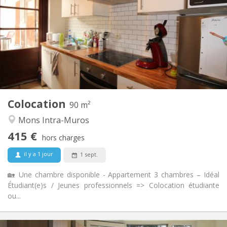
135 €
Charges:
12 mois
Durée:
Acceptée
Domiciliation:
Aménagement
Commune
Salle de bain:
Commune
Cuisine:
2
90 m
Superficie:
3
Pièces privées:
Colocation
Autre
90 m²
Studieuse, chaleureuse, calme
Atmosphère:
Mons Intra-Muros
Non
Accès PMR:
415 €
Non-fumeur
Fumeur:
hors charges
Non
Animaux de compagnie:
il y a 1 jour
1 sept.
🏡 Une chambre disponible - Appartement 3 chambres – Idéal
Étudiant(e)s / Jeunes professionnels => Colocation étudiante
ou...