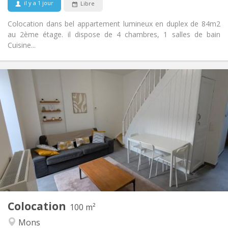
il y a 1 jour
Libre
Non
Animaux de compagnie:
Colocation dans bel appartement lumineux en duplex de 84m2
au 2ème étage. il dispose de 4 chambres, 1 salles de bain
Cuisine...
Infos Pratiques
430 €
Loyer:
60 €
Charges:
12 mois
Durée:
Non
Domiciliation:
Aménagement
Commune
Salle de bain:
Commune
Cuisine:
2
100 m
Superficie:
1
Pièces privées:
Colocation
Autre
100 m²
Communautaire, studieuse, chaleureuse,
Atmosphère:
Mons