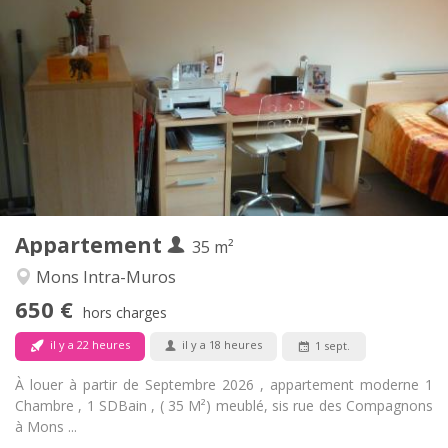
Infos Pratiques
650 €
Loyer:
100 €
Charges:
12 mois
Durée:
Sous conditions
Domiciliation:
Aménagement
Privée
Salle de bain:
Dans la chambre
Cuisine:
2
35 m
Superficie:
2
Pièces privées:
Appartement
Autre
35 m²
Studieuse
Atmosphère:
Mons Intra-Muros
Non
Accès PMR:
650 €
Non-fumeur
Fumeur:
hors charges
Non
Animaux de compagnie:
il y a 22 heures
il y a 18 heures
1 sept.
À louer à partir de Septembre 2026 , appartement moderne 1
Chambre , 1 SDBain , ( 35 M²) meublé, sis rue des Compagnons
à Mons ...