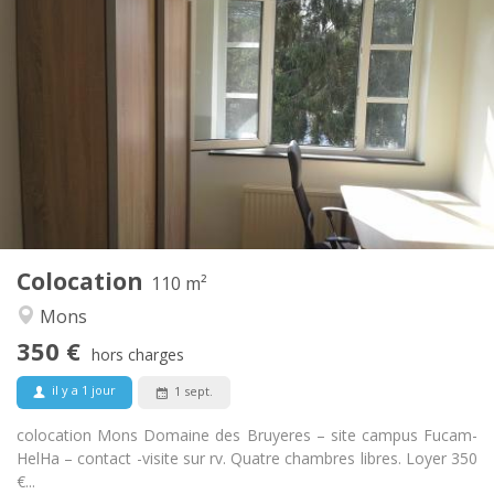
Infos Pratiques
350 €
Loyer:
50 €
Charges:
11 mois
Durée:
Non
Domiciliation:
Aménagement
Commune
Salle de bain:
Commune
Cuisine:
2
110 m
Superficie:
4
Pièces privées:
Colocation
Autre
110 m²
Studieuse, chaleureuse, calme,
Atmosphère:
Mons
communautaire
350 €
Non
Accès PMR:
hors charges
Non-fumeur
Fumeur:
il y a 1 jour
1 sept.
Non
Animaux de compagnie:
colocation Mons Domaine des Bruyeres – site campus Fucam-
HelHa – contact -visite sur rv. Quatre chambres libres. Loyer 350
€...