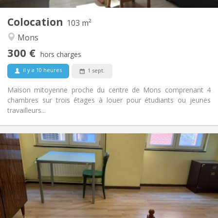
1
Pièces privées:
Colocation
Autre
103 m²
Calme, communautaire
Atmosphère:
Mons
Non
Accès PMR:
300 €
Non-fumeur
Fumeur:
hors charges
Non
Animaux de compagnie:
il y a 10 heures
1 sept.
Maison mitoyenne proche du centre de Mons comprenant 4
chambres sur trois étages à louer pour étudiants ou jeunes
travailleurs...
Infos Pratiques
400 €
Loyer:
90 €
Charges:
12 mois, 5-6 mois
Durée:
Acceptée
Domiciliation:
Aménagement
Privée
Salle de bain: