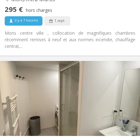
Non
Accès PMR:
295 €
Non-fumeur
Fumeur:
hors charges
Non
Animaux de compagnie:
il y a 7 heures
1 sept.
Mons centre ville , collocation de magnifiques chambres
récemment remises à neuf et aux normes incendie, chauffage
central,...
Infos Pratiques
380 €
Loyer:
50 €
Charges:
12 mois
Durée:
Non
Domiciliation:
Aménagement
Commune
Salle de bain:
Commune
Cuisine:
2
15 m
Superficie:
1
Pièces privées: