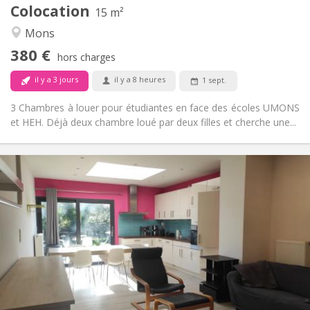
Colocation
Autre
15 m²
Communautaire, calme, studieuse,
Atmosphère:
Mons
chaleureuse
380 €
Non
Accès PMR:
hors charges
Non-fumeur
Fumeur:
il y a 3 jours
il y a 8 heures
1 sept.
Non
Animaux de compagnie:
3 Chambres à louer pour étudiantes en face des écoles UMONS
et HEH. Déjà deux chambre loué par deux filles et cherche une...
Infos Pratiques
300 €
Loyer:
120 €
Charges:
12 mois
Durée:
Non
Domiciliation:
Aménagement
Commune
Salle de bain:
Commune
Cuisine:
2
103 m
Superficie: