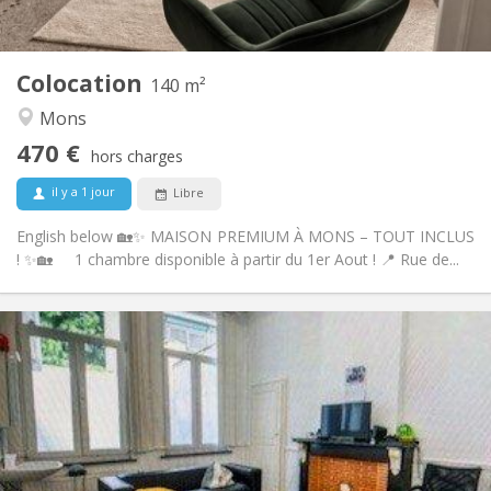
Commune
Cuisine:
2
140 m
Superficie:
4
Pièces privées:
Colocation
Autre
140 m²
Calme, chaleureuse, studieuse,
Atmosphère:
Mons
communautaire
470 €
Non
Accès PMR:
hors charges
Non-fumeur
Fumeur:
il y a 1 jour
Libre
Non
Animaux de compagnie:
English below 🏡✨ MAISON PREMIUM À MONS – TOUT INCLUS
! ✨🏡 1 chambre disponible à partir du 1er Aout ! 📍 Rue de...
Infos Pratiques
400 €
Loyer:
50 €
Charges:
11 mois
Durée:
Non
Domiciliation:
Aménagement