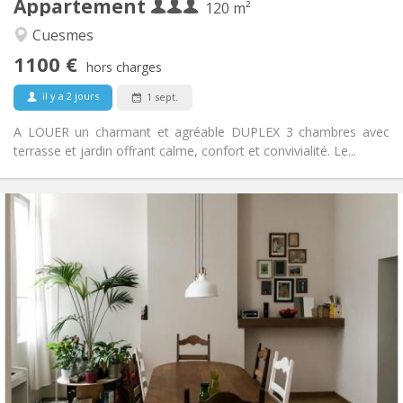
Appartement
Autre
120 m²
Calme
Atmosphère:
Cuesmes
Non
Accès PMR:
1100 €
Non-fumeur
Fumeur:
hors charges
Non
Animaux de compagnie:
il y a 2 jours
1 sept.
A LOUER un charmant et agréable DUPLEX 3 chambres avec
terrasse et jardin offrant calme, confort et convivialité. Le...
Infos Pratiques
410 €
Loyer:
50 €
Charges:
12 mois
Durée:
Acceptée
Domiciliation:
Aménagement
Commune
Salle de bain:
Commune
Cuisine:
2
100 m
Superficie: