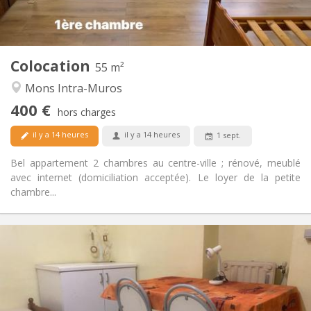
Privée (pièce distincte)
Cuisine:
2
55 m
Superficie:
2
Pièces privées:
Colocation
Autre
55 m²
Studieuse, calme
Atmosphère:
Mons Intra-Muros
Non
Accès PMR:
400 €
Non-fumeur
Fumeur:
hors charges
Non
Animaux de compagnie:
il y a 14 heures
il y a 14 heures
1 sept.
Bel appartement 2 chambres au centre-ville ; rénové, meublé
avec internet (domiciliation acceptée). Le loyer de la petite
chambre...
Infos Pratiques
400 €
Loyer:
90 €
Charges:
12 mois, 11 mois, 10 mois, 5-6 mois, 3-4 mois,
Durée:
vacances d'été, au mois