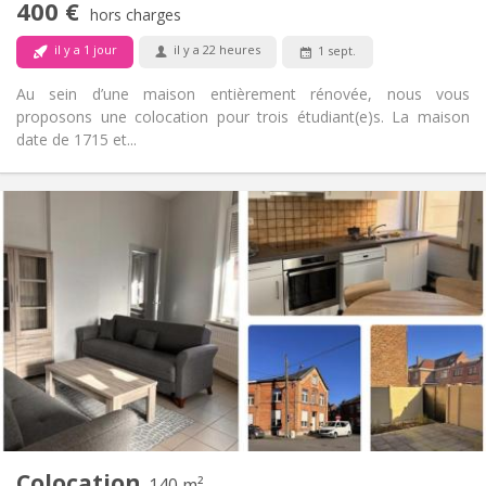
400 €
Non-fumeur
Fumeur:
hors charges
Non
Animaux de compagnie:
il y a 1 jour
il y a 22 heures
1 sept.
Au sein d’une maison entièrement rénovée, nous vous
proposons une colocation pour trois étudiant(e)s. La maison
date de 1715 et...
Infos Pratiques
400 €
Loyer:
80 €
Charges:
12 mois
Durée:
Non
Domiciliation:
Aménagement
Privée
Salle de bain:
Commune
Cuisine:
2
140 m
Superficie:
3
Pièces privées:
Colocation
Autre
140 m²