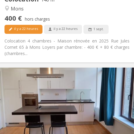
Studieuse, chaleureuse, calme
Atmosphère:
Mons
Non
Accès PMR:
400 €
Non-fumeur
Fumeur:
hors charges
Non
Animaux de compagnie:
il y a 22 heures
il y a 22 heures
1 sept.
Colocation 4 chambres - Maison rénovée en 2025 Rue Jules
Cornet 65 à Mons Loyers par chambre: - 400 € + 80 € charges
(chambres...
Infos Pratiques
480 €
Loyer:
85 €
Charges:
12 mois
Durée:
Non
Domiciliation:
Aménagement
Privée
Salle de bain:
Commune
Cuisine:
2
132 m
Superficie: