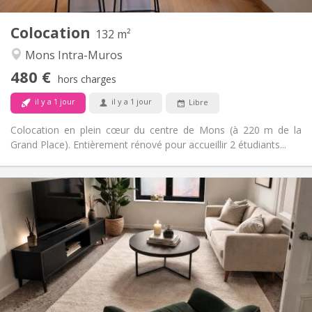
2
Pièces privées:
Colocation
Autre
132 m²
Calme, communautaire, studieuse
Atmosphère:
Mons Intra-Muros
Non
Accès PMR:
480 €
Non-fumeur
Fumeur:
hors charges
Non
Animaux de compagnie:
il y a 1 jour
il y a 1 jour
Libre
Colocation en plein cœur du centre de Mons (à 220 m de la
Grand Place). Entièrement rénové pour accueillir 2 étudiants...
Infos Pratiques
470 €
Loyer:
170 €
Charges:
12 mois
Durée:
Sous conditions
Domiciliation:
Aménagement
Privée
Salle de bain: