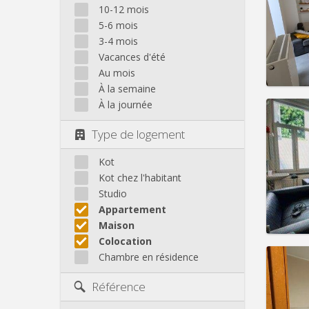
Domicil
10-12 mois
Durée:
5-6 mois
Charge
3-4 mois
Loyer:
Vacances d'été
Infos
Au mois
À la semaine
À la journée
Type de logement
Domicil
Durée:
Kot
Charge
Kot chez l'habitant
Loyer:
Studio
Appartement
Infos
Maison
Colocation
Chambre en résidence
Référence
Domicil