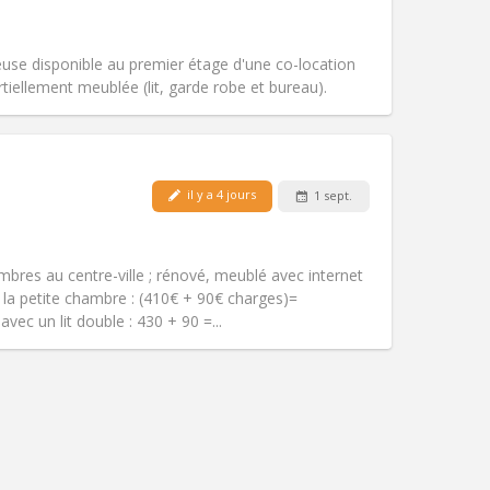
Accès PMR:
Non
chaleureuse
Atmosphère:
Studieuse, calme,
se disponible au premier étage d'une co-location
Autre
iellement meublée (lit, garde robe et bureau).
il y a 4 jours
1 sept.
Animaux de compagnie:
Non
Fumeur:
Non-fumeur
)
Accès PMR:
Non
bres au centre-ville ; rénové, meublé avec internet
Atmosphère:
Studieuse, calme
e la petite chambre : (410€ + 90€ charges)=
Autre
ec un lit double : 430 + 90 =...