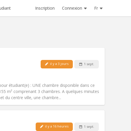
Inscription
Connexion
Fr
udiant
il y a 3 jours
1 sept.
Animaux de compagnie:
Non
Fumeur:
Non-fumeur
Accès PMR:
Non
n pour étudiant(e) : UNE chambre disponible dans ce
Atmosphère:
Chaleureuse, studieuse
155 m² comprenant 3 chambres. A quelques minutes
Autre
t du centre ville, une chambre...
Animaux de compagnie:
Non
Fumeur:
Non-fumeur
il y a 16 heures
1 sept.