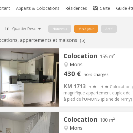
bitant
Apparts & Colocations
Résidences
Carte
Guide ét
Tri
Quartier Desc
Nouveau
Mis à jour
Actif
ocations, appartements et maisons
(5)
Colocation
155 m²
Mons
iation:
Non
Pièces privées:
4
430 €
hors charges
12 mois
Superficie:
155 m
2
s:
110 €
Cuisine:
Commune
KM 1713
👩‍🎓 - 👨‍🎓 Colocatio
430 €
Salle de bain:
Commune
magnifique appartement duplex de 
 Pratiques
Aménagement
à pied de l'UMONS (plaine de Nimy) e
Colocation
100 m²
Mons