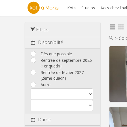
Kots
Studios
Kots chez l'ha
Filtres
Col
Disponibilité
Dès que possible
Rentrée de septembre 2026
(1er quadri)
Domicil
Durée:
Rentrée de février 2027
Charge
(2ème quadri)
Loyer:
Autre
Infos
Durée