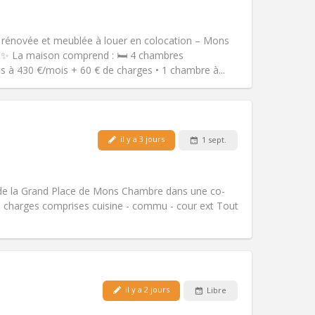
Accès PMR:
Non
communautaire
chaleureuse, calme,
 rénovée et meublée à louer en colocation – Mons
Atmosphère:
Studieuse,
 ✨ La maison comprend : 🛏️ 4 chambres
Autre
 à 430 €/mois + 60 € de charges • 1 chambre à...
il y a 3 jours
1 sept.
Animaux de compagnie:
Non
Fumeur:
Non-fumeur
Accès PMR:
Non
de la Grand Place de Mons Chambre dans une co-
Atmosphère:
Communautaire
s charges comprises cuisine - commu - cour ext Tout
Autre
Animaux de compagnie:
Non
il y a 2 jours
Libre
Fumeur:
Non-fumeur