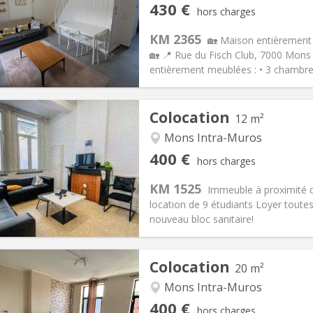
iation:
Non
Pièces privées:
1
430 €
hors charges
12 mois
Superficie:
100 m
2
s:
60 €
Cuisine:
Commune
KM 2365
🏡 Maison entièrement
430 €
Salle de bain:
Commune
🏡 📍 Rue du Fisch Club, 7000 Mons
 Pratiques
Aménagement
entièrement meublées : • 3 chambres
Colocation
12 m²
Mons Intra-Muros
iation:
Non
Pièces privées:
1
400 €
hors charges
11 mois
Superficie:
12 m
2
s:
50 €
Cuisine:
Commune
KM 1525
Immeuble à proximité 
400 €
Salle de bain:
Commune
location de 9 étudiants Loyer toute
 Pratiques
Aménagement
nouveau bloc sanitaire!
Colocation
20 m²
Mons Intra-Muros
iation:
Non
Pièces privées:
1
400 €
hors charges