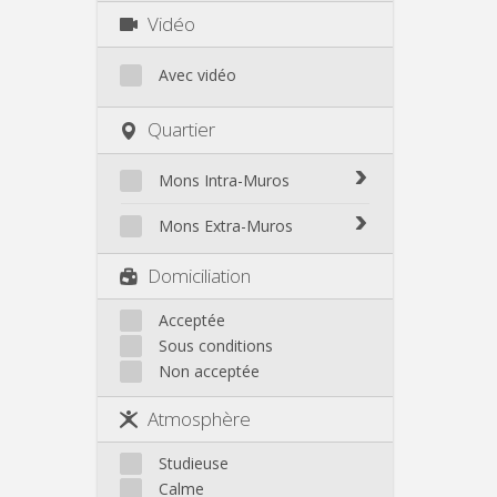
Vidéo
Avec vidéo
Quartier
Mons Intra-Muros
Mons Intra-Muros
Mons Extra-Muros
Mons Extra-Muros
Domiciliation
Acceptée
Sous conditions
Non acceptée
Atmosphère
Studieuse
Calme