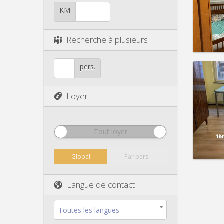
Durée:
Charge
KM
Loyer:
Infos
Recherche à plusieurs
pers.
Loyer
Domicil
Durée:
Charge
Loyer:
Tout loyer
Infos
Global
Par pers.
Langue de contact
Toutes les langues