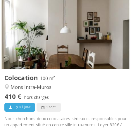
Infos Pratiques
410 €
Loyer:
50 €
Charges:
12 mois
Durée:
Acceptée
Domiciliation:
Aménagement
Commune
Salle de bain:
Commune
Cuisine:
2
100 m
Superficie:
2
Pièces privées:
Colocation
Autre
100 m²
Chaleureuse
Atmosphère:
Mons Intra-Muros
Non
Accès PMR:
410 €
Non-fumeur
Fumeur:
hors charges
Non
Animaux de compagnie:
il y a 1 jour
1 sept.
Nous cherchons deux colocataires sérieux et responsables pour
un appartement situé en centre ville intra-muros. Loyer 820€ à...