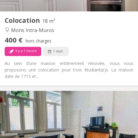
2
18 m
Superficie:
1
Pièces privées:
Colocation
Autre
18 m²
Studieuse, calme
Atmosphère:
Mons Intra-Muros
Non
Accès PMR:
400 €
Non-fumeur
Fumeur:
hors charges
Non
Animaux de compagnie:
il y a 1 heure
1 sept.
Au sein d’une maison entièrement rénovée, nous vous
proposons une colocation pour trois étudiant(e)s. La maison
date de 1715 et...
Infos Pratiques
400 €
Loyer:
50 €
Charges:
11 mois
Durée:
Non
Domiciliation:
Aménagement