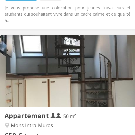
Je vous propose une colocation pour jeunes travailleurs et
étudiants qui souhaitent vivre dans un cadre calme et de qualité
a...
Infos Pratiques
650 € (325 €/pers.)
Loyer:
150 € (75 €/pers.)
Charges:
12 mois
Durée:
Acceptée
Domiciliation:
Aménagement
Privée
Salle de bain:
Privée (pièce distincte)
Cuisine:
2
50 m
Superficie:
2
Pièces privées:
Appartement
Autre
50 m²
Studieuse
Atmosphère:
Mons Intra-Muros
Non
Accès PMR:
650 €