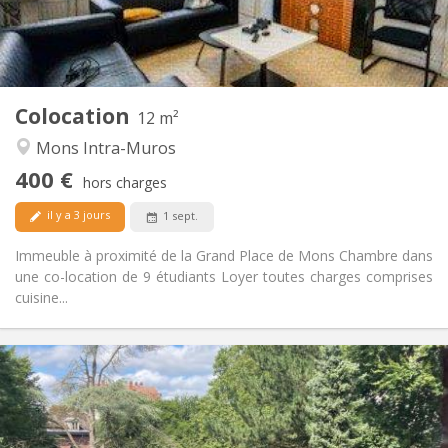
Commune
Salle de bain:
Commune
Cuisine:
2
12 m
Superficie:
1
Pièces privées:
Colocation
Autre
12 m²
Communautaire
Atmosphère:
Mons Intra-Muros
Non
Accès PMR:
400 €
Non-fumeur
Fumeur:
hors charges
Non
Animaux de compagnie:
il y a 3 jours
1 sept.
Immeuble à proximité de la Grand Place de Mons Chambre dans
une co-location de 9 étudiants Loyer toutes charges comprises
cuisine...
Infos Pratiques
400 €
Loyer:
50 €
Charges:
12 mois
Durée: