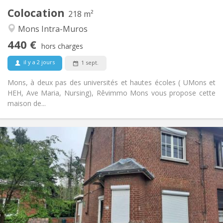
Colocation
Autre
218 m²
Communautaire, calme, chaleureuse,
Atmosphère:
Mons Intra-Muros
studieuse
440 €
Non
Accès PMR:
hors charges
Fumeur ok
Fumeur:
il y a 2 jours
1 sept.
Non
Animaux de compagnie:
Mons, à deux pas des universités et hautes écoles ( UMons et
HEH, Ave Maria, Nursing), Rêvimmo Mons vous propose cette
maison de...
Infos Pratiques
450 €
Loyer:
110 €
Charges:
12 mois, 5-6 mois
Durée:
Non
Domiciliation:
Aménagement
Privée
Salle de bain: