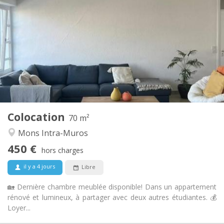
450 €
Loyer:
119 €
Charges:
12 mois, 10 mois
Durée:
Acceptée
Domiciliation:
Aménagement
Commune
Salle de bain:
Commune
Cuisine:
2
70 m
Superficie:
1
Pièces privées:
Colocation
Autre
70 m²
Studieuse, calme, chaleureuse
Atmosphère:
Mons Intra-Muros
Non
Accès PMR:
450 €
Non-fumeur
Fumeur:
hors charges
Non
Animaux de compagnie:
il y a 4 jours
Libre
🏡 Dernière chambre meublée disponible! Dans un appartement
rénové et lumineux, à partager avec deux autres étudiantes. 💰
Loyer...