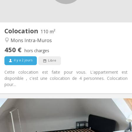
Aménagement
Commune
Salle de bain:
Commune
Cuisine:
2
110 m
Superficie:
1
Pièces privées:
Colocation
110 m²
Autre
Mons Intra-Muros
Communautaire, studieuse, calme,
Atmosphère:
450 €
chaleureuse
hors charges
Non
Accès PMR:
il y a 2 jours
Libre
Non-fumeur
Fumeur:
Non
Animaux de compagnie:
Cette colocation est faite pour vous. L'appartement est
disponible , c'est une colocation de 4 personnes. Colocation
pour...
Infos Pratiques
450 €
Loyer:
100 €
Charges:
12 mois
Durée:
Non
Domiciliation: