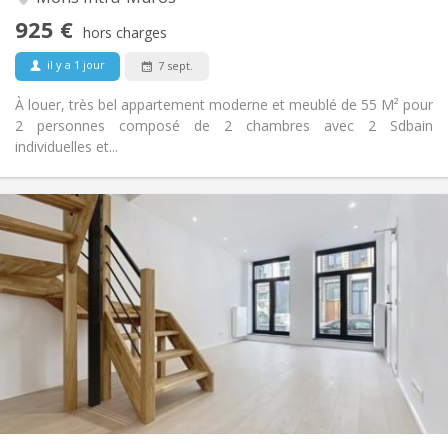
Non
Accès PMR:
925 €
Non-fumeur
Fumeur:
hors charges
Non
Animaux de compagnie:
il y a 1 jour
7 sept.
À louer, très bel appartement moderne et meublé de 55 M² pour
2 personnes composé de 2 chambres avec 2 Sdbain
individuelles et...
Infos Pratiques
1300 € (433 €/pers.)
Loyer:
250 € (83 €/pers.)
Charges:
12 mois
Durée:
Acceptée
Domiciliation:
Aménagement
Commune
Salle de bain:
Commune
Cuisine:
2
115 m
Superficie:
3
Pièces privées: