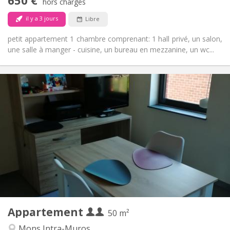
Non-fumeur
Fumeur:
hors charges
Non
Animaux de compagnie:
il y a 3 jours
Libre
petit appartement 1 chambre comprenant: 1 hall privé, un salon,
une salle à manger - cuisine, un bureau en mezzanine, un wc...
Infos Pratiques
925 €
Loyer:
150 €
Charges:
12 mois
Durée:
Sous conditions
Domiciliation:
Aménagement
Privée
Salle de bain:
Privée (pièce distincte)
Cuisine:
2
50 m
Superficie:
4
Pièces privées:
Appartement
Autre
50 m²
Studieuse
Atmosphère:
Mons Intra-Muros