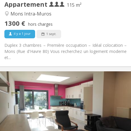
Appartement
Autre
115 m²
Chaleureuse
Atmosphère:
Mons Intra-Muros
Non
Accès PMR:
1300 €
Non-fumeur
Fumeur:
hors charges
Non
Animaux de compagnie:
il y a 1 jour
1 sept.
Duplex 3 chambres – Première occupation – Idéal colocation –
Mons (Rue d'Havre 80) Vous recherchez un logement moderne
et...
Infos Pratiques
300 €
Loyer:
120 €
Charges:
12 mois
Durée:
Non
Domiciliation:
Aménagement
Commune
Salle de bain:
Commune
Cuisine: