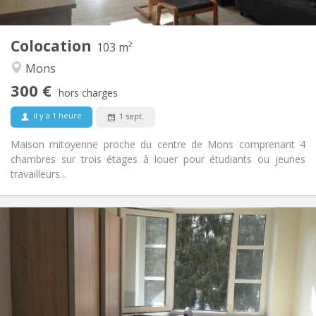
2
103 m
Superficie:
1
Pièces privées:
Colocation
Autre
103 m²
Calme, communautaire
Atmosphère:
Mons
Non
Accès PMR:
300 €
Non-fumeur
Fumeur:
hors charges
Non
Animaux de compagnie:
il y a 1 heure
1 sept.
Maison mitoyenne proche du centre de Mons comprenant 4
chambres sur trois étages à louer pour étudiants ou jeunes
travailleurs...
Infos Pratiques
350 €
Loyer:
50 €
Charges:
11 mois
Durée:
Non
Domiciliation:
Aménagement