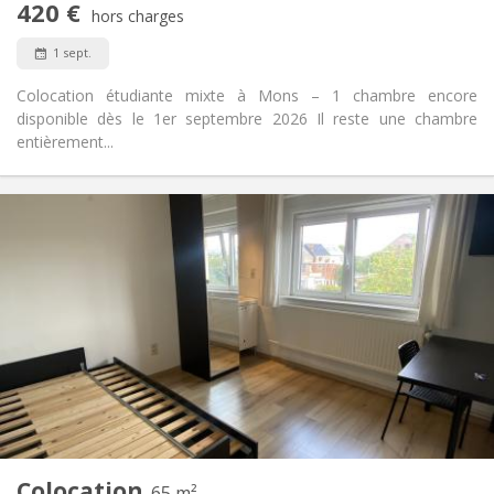
420 €
Non-fumeur
Fumeur:
hors charges
Non
Animaux de compagnie:
1 sept.
Colocation étudiante mixte à Mons – 1 chambre encore
disponible dès le 1er septembre 2026 Il reste une chambre
entièrement...
Infos Pratiques
440 €
Loyer:
80 €
Charges:
12 mois
Durée:
Non
Domiciliation:
Aménagement
Commune
Salle de bain:
Commune
Cuisine:
2
65 m
Superficie:
1
Pièces privées:
Colocation
Autre
65 m²