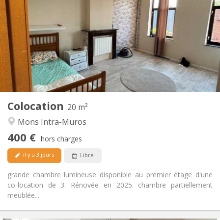
50 €
Charges:
12 mois
Durée:
Non
Domiciliation:
Aménagement
Commune
Salle de bain:
Commune
Cuisine:
2
20 m
Superficie:
1
Pièces privées:
Colocation
Autre
20 m²
Calme, chaleureuse, studieuse
Atmosphère:
Mons Intra-Muros
Non
Accès PMR:
400 €
Non-fumeur
Fumeur:
hors charges
Non
Animaux de compagnie:
il y a 3 jours
Libre
grande chambre lumineuse disponible au premier étage d'une
co-location de 3. Rénovée en 2025. chambre partiellement
meublée...