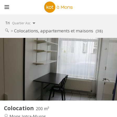
Tri
Quartier Asc
Colocations, appartements et maisons
(38)
Infos Pratiques
295 €
Loyer:
75 €
Charges:
12 mois
Durée:
Non
Domiciliation:
Aménagement
Commune
Salle de bain:
Commune
Cuisine:
2
200 m
Superficie:
1
Pièces privées:
Colocation
Autre
200 m²
Calme
Atmosphère:
Mons Intra-Muros