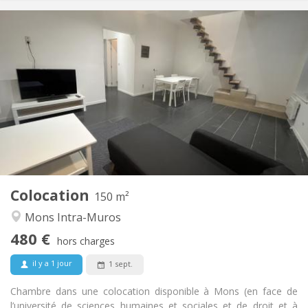
Infos Pratiques
480 €
Loyer:
100 €
Charges:
12 mois
Durée:
Acceptée
Domiciliation:
Aménagement
Privée
Salle de bain:
Commune
Cuisine:
2
150 m
Superficie:
1
Pièces privées:
Colocation
Autre
150 m²
Communautaire, studieuse, chaleureuse,
Atmosphère:
Mons Intra-Muros
calme
480 €
Non
Accès PMR:
hors charges
Non-fumeur
Fumeur:
il y a 1 jour
1 sept.
Non
Animaux de compagnie:
Chambre dans une colocation disponible à Mons (en face de
l’université de sciences humaines et sociales et de droit et à