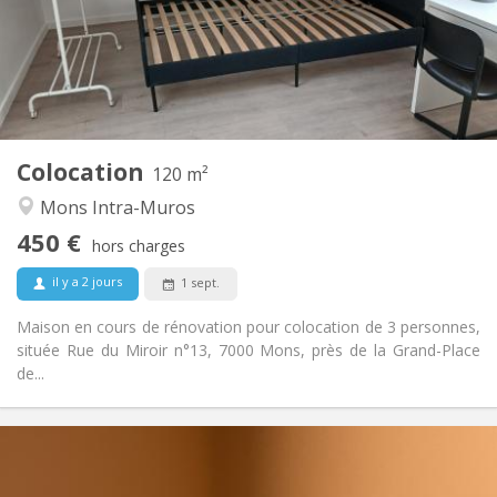
Aménagement
Commune
Salle de bain:
Commune
Cuisine:
2
120 m
Superficie:
3
Pièces privées:
Colocation
Autre
120 m²
Calme
Atmosphère:
Mons Intra-Muros
Non
Accès PMR:
450 €
Fumeur ok
Fumeur:
hors charges
Non
Animaux de compagnie:
il y a 2 jours
1 sept.
Maison en cours de rénovation pour colocation de 3 personnes,
située Rue du Miroir n°13, 7000 Mons, près de la Grand-Place
de...
Infos Pratiques
450 €
Loyer: