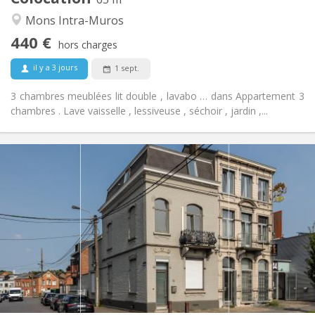
Chaleureuse, studieuse, calme,
Atmosphère:
Mons Intra-Muros
communautaire
440 €
Non
Accès PMR:
hors charges
Non-fumeur
Fumeur:
il y a 3 jours
1 sept.
Non
Animaux de compagnie:
3 chambres meublées lit double , lavabo … dans Appartement 3
chambres . Lave vaisselle , lessiveuse , séchoir , jardin ,...
Infos Pratiques
440 €
Loyer:
75 €
Charges:
12 mois
Durée:
Acceptée
Domiciliation:
Aménagement
Privée
Salle de bain:
Commune
Cuisine:
2
218 m
Superficie:
5
Pièces privées: