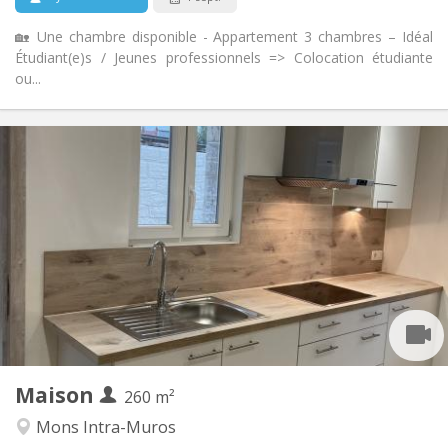
🏡 Une chambre disponible - Appartement 3 chambres – Idéal
Étudiant(e)s / Jeunes professionnels => Colocation étudiante
ou...
Infos Pratiques
420 €
Loyer:
95 €
Charges:
12 mois
Durée:
Non
Domiciliation:
Aménagement
Commune
Salle de bain:
Commune
Cuisine:
2
260 m
Superficie:
1
Pièces privées:
Maison
Autre
260 m²
Communautaire, studieuse
Atmosphère:
Mons Intra-Muros
Non
Accès PMR: