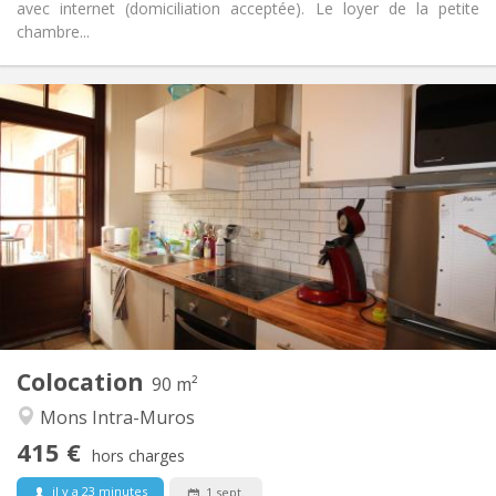
avec internet (domiciliation acceptée). Le loyer de la petite
chambre...
Infos Pratiques
415 €
Loyer:
135 €
Charges:
12 mois
Durée:
Acceptée
Domiciliation:
Aménagement
Commune
Salle de bain:
Commune
Cuisine:
2
90 m
Superficie:
3
Pièces privées:
Colocation
Autre
90 m²
Studieuse, chaleureuse, calme
Atmosphère:
Mons Intra-Muros
Non
Accès PMR:
415 €
Non-fumeur
Fumeur:
hors charges
Non
Animaux de compagnie:
il y a 23 minutes
1 sept.