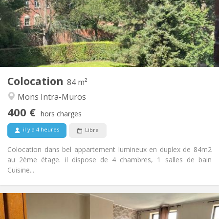
Acceptée
Domiciliation:
Aménagement
Commune
Salle de bain:
Commune
Cuisine:
2
84 m
Superficie:
1
Pièces privées:
Colocation
Autre
84 m²
Communautaire, studieuse, chaleureuse,
Atmosphère:
Mons Intra-Muros
calme
400 €
Non
Accès PMR:
hors charges
Non-fumeur
Fumeur:
il y a 4 heures
Libre
Non
Animaux de compagnie:
Colocation dans bel appartement lumineux en duplex de 84m2
au 2ème étage. il dispose de 4 chambres, 1 salles de bain
Cuisine...
Infos Pratiques
400 €
Loyer: