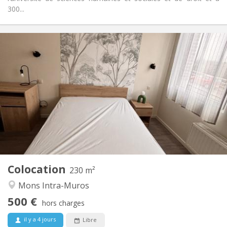
300...
Infos Pratiques
500 €
Loyer:
150 €
Charges:
12 mois
Durée:
Acceptée
Domiciliation:
Aménagement
Commune
Salle de bain:
Commune
Cuisine:
2
230 m
Superficie:
1
Pièces privées:
Colocation
Autre
230 m²
Calme, communautaire, chaleureuse
Atmosphère:
Mons Intra-Muros
Non
Accès PMR:
500 €
Non-fumeur
Fumeur:
hors charges
Non
Animaux de compagnie:
il y a 4 jours
Libre