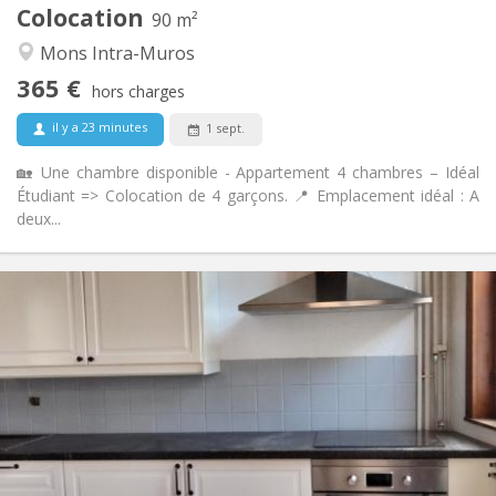
Colocation
Autre
90 m²
Studieuse, calme, chaleureuse
Atmosphère:
Mons Intra-Muros
Non
Accès PMR:
365 €
Non-fumeur
Fumeur:
hors charges
Non
Animaux de compagnie:
il y a 23 minutes
1 sept.
🏡 Une chambre disponible - Appartement 4 chambres – Idéal
Étudiant => Colocation de 4 garçons. 📍 Emplacement idéal : A
deux...
Infos Pratiques
400 €
Loyer:
75 €
Charges:
12 mois
Durée:
Non
Domiciliation:
Aménagement
Commune
Salle de bain:
Commune
Cuisine: