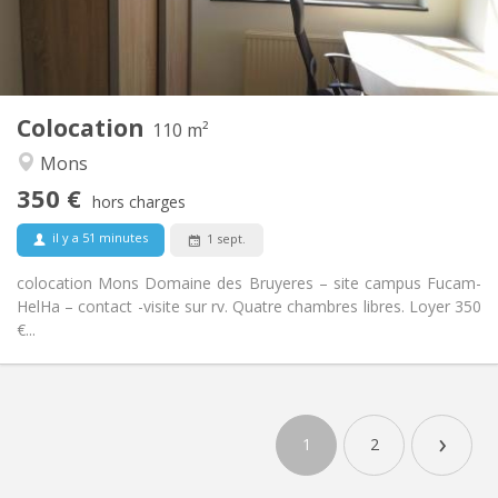
Commune
Salle de bain:
Commune
Cuisine:
2
110 m
Superficie:
4
Pièces privées:
Colocation
Autre
110 m²
Calme, studieuse, chaleureuse,
Atmosphère:
Mons
communautaire
350 €
Non
Accès PMR:
hors charges
Non-fumeur
Fumeur:
il y a 51 minutes
1 sept.
Non
Animaux de compagnie:
colocation Mons Domaine des Bruyeres – site campus Fucam-
HelHa – contact -visite sur rv. Quatre chambres libres. Loyer 350
€...
›
1
2