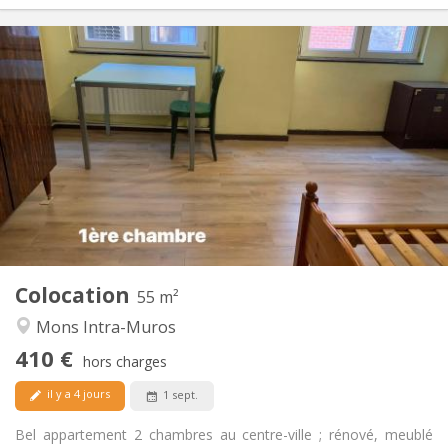
Infos Pratiques
410 €
Loyer:
90 €
Charges:
12 mois, 5-6 mois
Durée:
Acceptée
Domiciliation:
Aménagement
Privée
Salle de bain:
Privée (pièce distincte)
Cuisine:
2
55 m
Superficie:
2
Pièces privées:
Colocation
Autre
55 m²
Calme, studieuse
Atmosphère:
Mons Intra-Muros
Non
Accès PMR:
410 €
Non-fumeur
Fumeur:
hors charges
Non
Animaux de compagnie:
il y a 4 jours
1 sept.
Bel appartement 2 chambres au centre-ville ; rénové, meublé