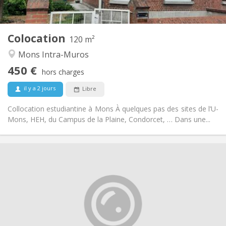
Commune
Cuisine:
2
120 m
Superficie:
1
Pièces privées:
Colocation
Autre
120 m²
Chaleureuse, calme, communautaire,
Atmosphère:
Mons Intra-Muros
studieuse
450 €
Oui
Accès PMR:
hors charges
Non-fumeur
Fumeur:
il y a 2 jours
Libre
Non
Animaux de compagnie:
Collocation estudiantine à Mons À quelques pas des sites de l’U-
Mons, HEH, du Campus de la Plaine, Condorcet, … Dans une...
Infos Pratiques
450 €
Loyer:
100 €
Charges:
12 mois, 11 mois, 10 mois, 5-6 mois, 3-4 mois,
Durée:
vacances d'été, au mois
Non
Domiciliation: