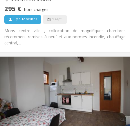
Non
Accès PMR:
295 €
Non-fumeur
Fumeur:
hors charges
Non
Animaux de compagnie:
il y a 12 heures
1 sept.
Mons centre ville , collocation de magnifiques chambres
récemment remises à neuf et aux normes incendie, chauffage
central,...
Infos Pratiques
365 €
Loyer:
135 €
Charges:
12 mois
Durée:
Sous conditions
Domiciliation:
Aménagement
Commune
Salle de bain:
Commune
Cuisine:
2
90 m
Superficie:
4
Pièces privées: