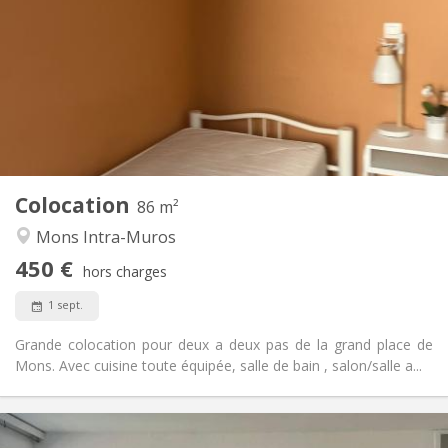
100 €
Charges:
12 mois
Durée:
Acceptée
Domiciliation:
Aménagement
Commune
Salle de bain:
Commune
Cuisine:
2
86 m
Superficie:
1
Pièces privées:
Colocation
Autre
86 m²
Calme, chaleureuse, studieuse
Atmosphère:
Mons Intra-Muros
Non
Accès PMR:
450 €
Non-fumeur
Fumeur:
hors charges
Acceptés
Animaux de compagnie:
1 sept.
Grande colocation pour deux a deux pas de la grand place de
Mons. Avec cuisine toute équipée, salle de bain , salon/salle a...
Infos Pratiques