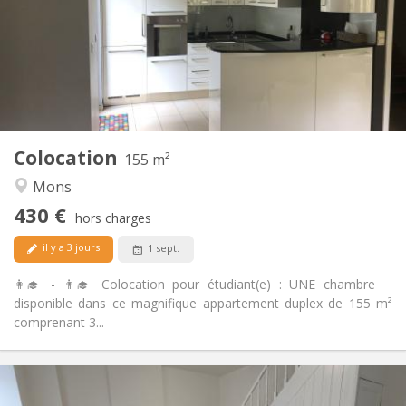
Non
Domiciliation:
Aménagement
Commune
Salle de bain:
Commune
Cuisine:
2
155 m
Superficie:
4
Pièces privées:
Colocation
Autre
155 m²
Chaleureuse, studieuse
Atmosphère:
Mons
Non
Accès PMR:
430 €
Non-fumeur
Fumeur:
hors charges
Non
Animaux de compagnie:
il y a 3 jours
1 sept.
👩‍🎓 - 👨‍🎓 Colocation pour étudiant(e) : UNE chambre
disponible dans ce magnifique appartement duplex de 155 m²
comprenant 3...
Infos Pratiques