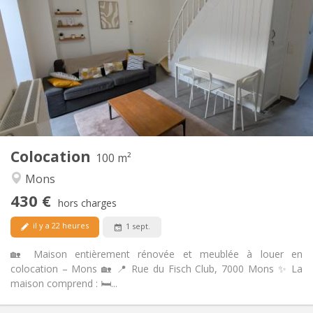
430 €
Loyer:
60 €
Charges:
12 mois
Durée:
Non
Domiciliation:
Aménagement
Commune
Salle de bain:
Commune
Cuisine:
2
100 m
Superficie:
1
Pièces privées:
Colocation
Autre
100 m²
Chaleureuse, studieuse, communautaire,
Atmosphère:
Mons
calme
430 €
Non
Accès PMR:
hors charges
Non-fumeur
Fumeur:
il y a 22 heures
1 sept.
Non
Animaux de compagnie:
🏡 Maison entièrement rénovée et meublée à louer en
colocation – Mons 🏡 📍 Rue du Fisch Club, 7000 Mons ✨ La
maison comprend : 🛏️...