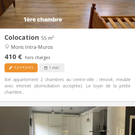
Aménagement
Privée
Salle de bain:
Privée (pièce distincte)
Cuisine:
2
55 m
Superficie:
2
Pièces privées:
Colocation
Autre
55 m²
Studieuse, calme
Atmosphère:
Mons Intra-Muros
Non
Accès PMR:
410 €
Non-fumeur
Fumeur:
hors charges
Non
Animaux de compagnie:
il y a 4 jours
1 sept.
Bel appartement 2 chambres au centre-ville ; rénové, meublé
avec internet (domiciliation acceptée). Le loyer de la petite
chambre...
Infos Pratiques
430 €
Loyer:
110 €
Charges:
12 mois
Durée: