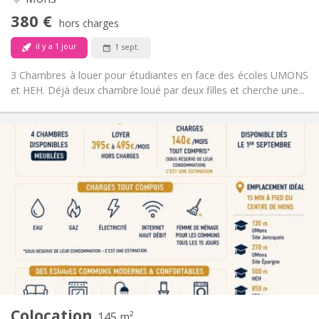
communautaire
380 €
Non
Accès PMR:
hors charges
Non-fumeur
Fumeur:
il y a 1 jour
1 sept.
Non
Animaux de compagnie:
3 Chambres à louer pour étudiantes en face des écoles UMONS
et HEH. Déjà deux chambre loué par deux filles et cherche une...
Infos Pratiques
395 €
Loyer:
140 €
Charges:
12 mois
Durée:
Non
Domiciliation:
Aménagement
Commune
Salle de bain:
Commune
Cuisine:
2
145 m
Superficie:
4
Pièces privées:
Colocation
Autre
145 m²