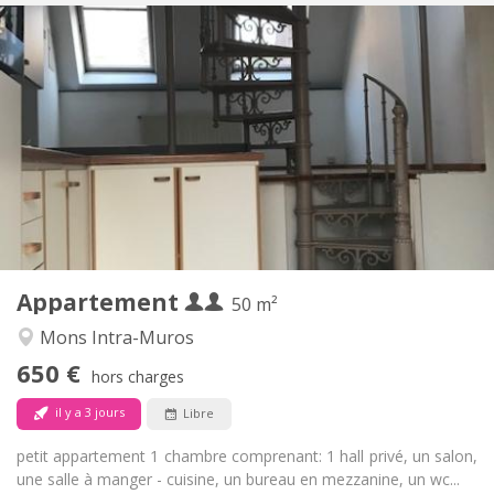
Infos Pratiques
650 € (325 €/pers.)
Loyer:
150 € (75 €/pers.)
Charges:
12 mois
Durée:
Acceptée
Domiciliation:
Aménagement
Privée
Salle de bain:
Privée (pièce distincte)
Cuisine:
2
50 m
Superficie:
2
Pièces privées:
Appartement
Autre
50 m²
Studieuse
Atmosphère:
Mons Intra-Muros
Non
Accès PMR:
650 €
Non-fumeur
Fumeur:
hors charges
Non
Animaux de compagnie:
il y a 3 jours
Libre
petit appartement 1 chambre comprenant: 1 hall privé, un salon,
une salle à manger - cuisine, un bureau en mezzanine, un wc...