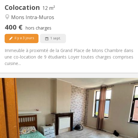
Colocation
Autre
12 m²
Communautaire
Atmosphère:
Mons Intra-Muros
Non
Accès PMR:
400 €
Non-fumeur
Fumeur:
hors charges
Non
Animaux de compagnie:
il y a 3 jours
1 sept.
Immeuble à proximité de la Grand Place de Mons Chambre dans
une co-location de 9 étudiants Loyer toutes charges comprises
cuisine...
Infos Pratiques
400 €
Loyer:
50 €
Charges:
12 mois
Durée:
Non
Domiciliation:
Aménagement
Commune
Salle de bain:
Commune
Cuisine: