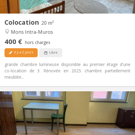
2
20 m
Superficie:
1
Pièces privées:
Colocation
Autre
20 m²
Studieuse, calme, chaleureuse
Atmosphère:
Mons Intra-Muros
Non
Accès PMR:
400 €
Non-fumeur
Fumeur:
hors charges
Non
Animaux de compagnie:
il y a 2 jours
Libre
grande chambre lumineuse disponible au premier étage d'une
co-location de 3. Rénovée en 2025. chambre partiellement
meublée...
Infos Pratiques
410 €
Loyer:
90 €
Charges:
12 mois, 5-6 mois
Durée:
Acceptée
Domiciliation: