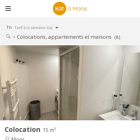
Tri
Tarif à la semaine Asc
Colocations, appartements et maisons
(8)
Infos Pratiques
380 €
Loyer:
50 €
Charges:
12 mois
Durée:
Non
Domiciliation:
Aménagement
Commune
Salle de bain:
Commune
Cuisine:
2
15 m
Superficie:
1
Pièces privées:
Colocation
Autre
15 m²
Studieuse, chaleureuse, calme,
Atmosphère:
Mons