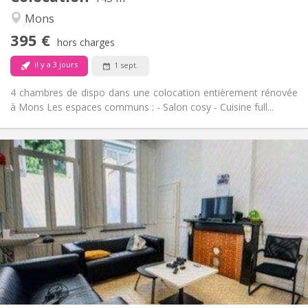
Studieuse, calme, communautaire,
Atmosphère:
Mons
chaleureuse
395 €
Non
Accès PMR:
hors charges
Non-fumeur
Fumeur:
il y a 3 jours
1 sept.
Non
Animaux de compagnie:
4 chambres de dispo dans une colocation entièrement rénovée
à Mons Les espaces communs : - Salon cosy - Cuisine full...
Infos Pratiques
400 €
Loyer:
50 €
Charges:
11 mois
Durée:
Non
Domiciliation:
Aménagement
Commune
Salle de bain:
Commune
Cuisine:
2
12 m
Superficie:
1
Pièces privées: