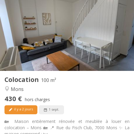
Infos Pratiques
430 €
Loyer:
60 €
Charges:
12 mois
Durée:
Non
Domiciliation:
Aménagement
Commune
Salle de bain:
Commune
Cuisine:
2
100 m
Superficie:
1
Pièces privées:
Colocation
Autre
100 m²
Studieuse, communautaire, calme,
Atmosphère:
Mons
chaleureuse
430 €
Non
Accès PMR:
hors charges
Non-fumeur
Fumeur:
il y a 2 jours
1 sept.
Non
Animaux de compagnie:
🏡 Maison entièrement rénovée et meublée à louer en
colocation – Mons 🏡 📍 Rue du Fisch Club, 7000 Mons ✨ La
maison comprend : 🛏️...