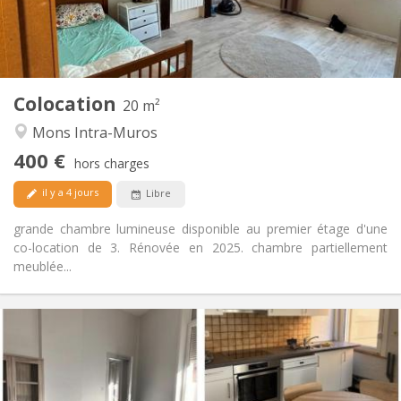
Commune
Salle de bain:
Commune
Cuisine:
2
20 m
Superficie:
1
Pièces privées:
Colocation
Autre
20 m²
Chaleureuse, calme, studieuse
Atmosphère:
Mons Intra-Muros
Non
Accès PMR:
400 €
Non-fumeur
Fumeur:
hors charges
Non
Animaux de compagnie:
il y a 4 jours
Libre
grande chambre lumineuse disponible au premier étage d'une
co-location de 3. Rénovée en 2025. chambre partiellement
meublée...
Infos Pratiques
400 €
Loyer:
80 €
Charges:
12 mois
Durée: