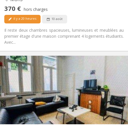
Non
Accès PMR:
370 €
Non-fumeur
Fumeur:
hors charges
Non
Animaux de compagnie:
il y a 20 heures
10 août
Il reste deux chambres spacieuses, lumineuses et meublées au
premier étage d'une maison comprenant 4 logements étudiants.
Avec...
Infos Pratiques
400 €
Loyer:
50 €
Charges:
11 mois
Durée:
Non
Domiciliation:
Aménagement
Commune
Salle de bain:
Commune
Cuisine:
2
12 m
Superficie:
1
Pièces privées: