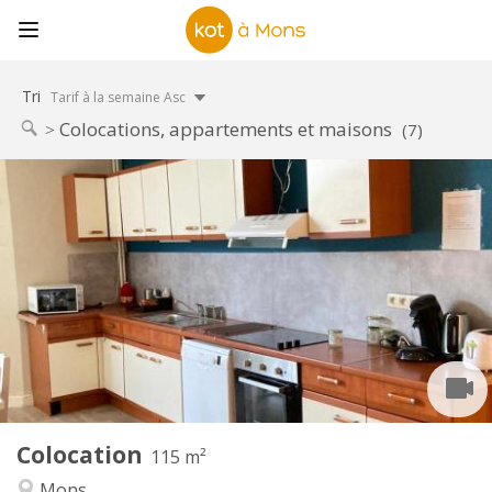
Tri
Tarif à la semaine Asc
Colocations, appartements et maisons
(7)
Infos Pratiques
370 €
Loyer:
80 €
Charges:
11 mois
Durée:
Non
Domiciliation:
Aménagement
Commune
Salle de bain:
Commune
Cuisine:
2
115 m
Superficie:
1
Pièces privées:
Colocation
Autre
115 m²
Chaleureuse, studieuse, calme
Atmosphère:
Mons