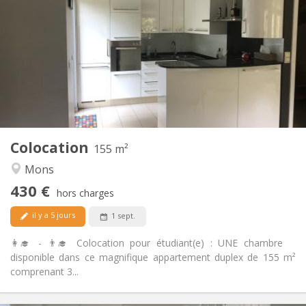
110 €
Charges:
12 mois
Durée:
Non
Domiciliation:
Aménagement
Commune
Salle de bain:
Commune
Cuisine:
2
155 m
Superficie:
4
Pièces privées:
Colocation
Autre
155 m²
Studieuse, chaleureuse
Atmosphère:
Mons
Non
Accès PMR:
430 €
Non-fumeur
Fumeur:
hors charges
Non
Animaux de compagnie:
il y a 5 jours
1 sept.
👩‍🎓 - 👨‍🎓 Colocation pour étudiant(e) : UNE chambre
disponible dans ce magnifique appartement duplex de 155 m²
comprenant 3...