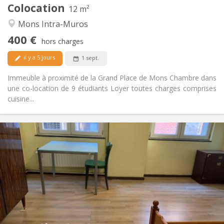
Colocation
Autre
12 m²
Communautaire
Atmosphère:
Mons Intra-Muros
Non
Accès PMR:
400 €
Non-fumeur
Fumeur:
hors charges
Non
Animaux de compagnie:
il y a 5 jours
1 sept.
Immeuble à proximité de la Grand Place de Mons Chambre dans
une co-location de 9 étudiants Loyer toutes charges comprises
cuisine...
Infos Pratiques
400 €
Loyer:
90 €
Charges:
12 mois, 5-6 mois
Durée:
Acceptée
Domiciliation:
Aménagement
Privée
Salle de bain:
Privée (pièce distincte)
Cuisine: