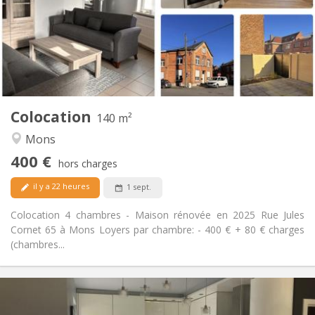
Non
Domiciliation:
Aménagement
Privée
Salle de bain:
Commune
Cuisine:
2
140 m
Superficie:
3
Pièces privées:
Colocation
Autre
140 m²
Studieuse, chaleureuse, calme
Atmosphère:
Mons
Non
Accès PMR:
400 €
Non-fumeur
Fumeur:
hors charges
Non
Animaux de compagnie:
il y a 22 heures
1 sept.
Colocation 4 chambres - Maison rénovée en 2025 Rue Jules
Cornet 65 à Mons Loyers par chambre: - 400 € + 80 € charges
(chambres...
Infos Pratiques
430 €
Loyer: