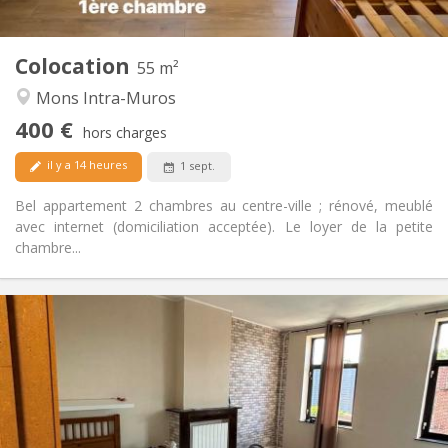
2
55 m
Superficie:
2
Pièces privées:
Colocation
Autre
55 m²
Calme, studieuse
Atmosphère:
Mons Intra-Muros
Non
Accès PMR:
400 €
Non-fumeur
Fumeur:
hors charges
Non
Animaux de compagnie:
il y a 14 heures
1 sept.
Bel appartement 2 chambres au centre-ville ; rénové, meublé
avec internet (domiciliation acceptée). Le loyer de la petite
chambre...
Infos Pratiques
400 €
Loyer:
50 €
Charges:
12 mois
Durée:
Non
Domiciliation:
Aménagement