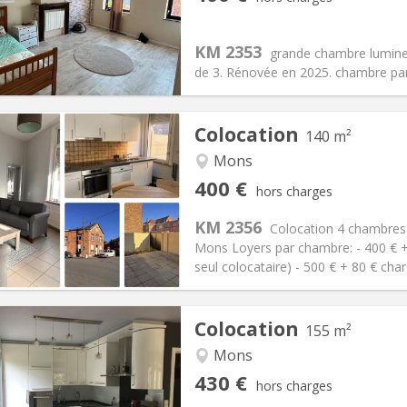
12 mois
Superficie:
20 m
2
s:
50 €
Cuisine:
Commune
400 €
Salle de bain:
Commune
KM 2353
grande chambre lumineu
 Pratiques
Aménagement
de 3. Rénovée en 2025. chambre part
Colocation
140 m²
Mons
iation:
Non
Pièces privées:
3
400 €
hors charges
12 mois
Superficie:
140 m
2
s:
80 €
Cuisine:
Commune
KM 2356
Colocation 4 chambres
400 €
Salle de bain:
Privée
Mons Loyers par chambre: - 400 € 
 Pratiques
Aménagement
seul colocataire) - 500 € + 80 € cha
Colocation
155 m²
Mons
iation:
Non
Pièces privées:
4
430 €
hors charges
12 mois
Superficie:
155 m
2