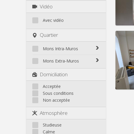
Charge
Vidéo
Loyer:
Infos
Avec vidéo
Quartier
Mons Intra-Muros
Domicil
Durée:
Mons Intra-Muros
Mons Extra-Muros
Charge
Loyer:
Mons Extra-Muros
Domiciliation
Infos
Acceptée
Sous conditions
Non acceptée
Atmosphère
Studieuse
Calme