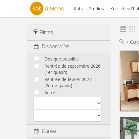
Kots
Studios
Kots chez l'ha
Filtres
Col
Disponibilité
Dès que possible
Rentrée de septembre 2026
(1er quadri)
Domicil
Durée:
Rentrée de février 2027
Charge
(2ème quadri)
Loyer:
Autre
Infos
Durée