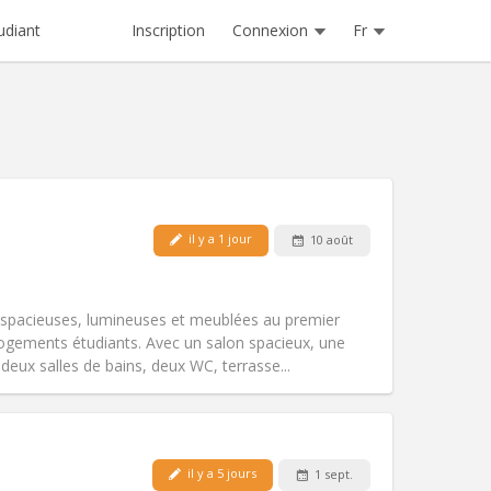
Inscription
Connexion
Fr
udiant
Animaux de compagnie:
Non
il y a 1 jour
10 août
Fumeur:
Non-fumeur
Accès PMR:
Non
studieuse, calme
 spacieuses, lumineuses et meublées au premier
Atmosphère:
Chaleureuse,
gements étudiants. Avec un salon spacieux, une
Autre
eux salles de bains, deux WC, terrasse...
il y a 5 jours
1 sept.