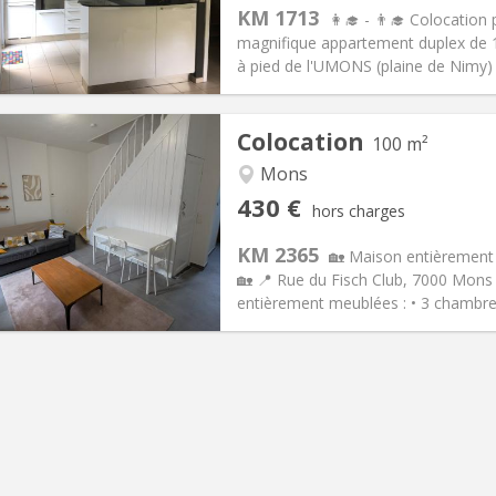
s:
110 €
Cuisine:
Commune
KM 1713
👩‍🎓 - 👨‍🎓 Colocatio
430 €
Salle de bain:
Commune
magnifique appartement duplex de 
 Pratiques
Aménagement
à pied de l'UMONS (plaine de Nimy) e
Colocation
100 m²
Mons
iation:
Non
Pièces privées:
1
430 €
hors charges
12 mois
Superficie:
100 m
2
s:
60 €
Cuisine:
Commune
KM 2365
🏡 Maison entièrement
430 €
Salle de bain:
Commune
🏡 📍 Rue du Fisch Club, 7000 Mons
 Pratiques
Aménagement
entièrement meublées : • 3 chambres