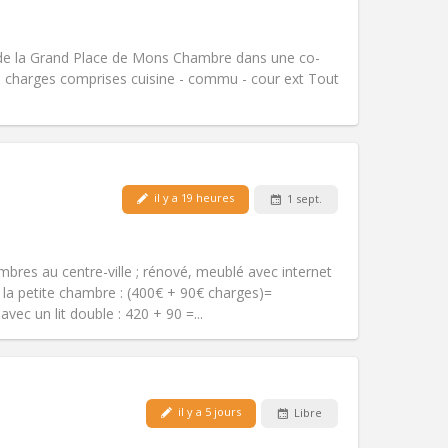
Animaux de compagnie:
Non
Fumeur:
Non-fumeur
Accès PMR:
Non
de la Grand Place de Mons Chambre dans une co-
Atmosphère:
Communautaire
s charges comprises cuisine - commu - cour ext Tout
Autre
il y a 19 heures
1 sept.
Animaux de compagnie:
Non
Fumeur:
Non-fumeur
)
Accès PMR:
Non
bres au centre-ville ; rénové, meublé avec internet
Atmosphère:
Calme, studieuse
e la petite chambre : (400€ + 90€ charges)=
Autre
ec un lit double : 420 + 90 =...
Animaux de compagnie:
Non
il y a 5 jours
Libre
Fumeur:
Non-fumeur