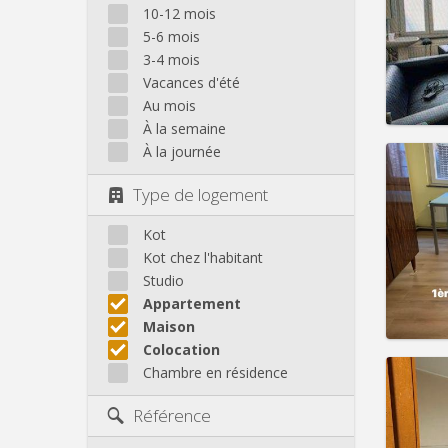
Domicil
10-12 mois
Durée:
5-6 mois
Charge
3-4 mois
Loyer:
Vacances d'été
Infos
Au mois
À la semaine
À la journée
Type de logement
Domicil
Durée:
Kot
Charge
Kot chez l'habitant
Loyer:
Studio
Appartement
Infos
Maison
Colocation
Chambre en résidence
Référence
Domicil