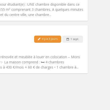
Accès PMR:
Non
n pour étudiant(e) : UNE chambre disponible dans ce
Atmosphère:
Studieuse, chaleureuse
155 m² comprenant 3 chambres. A quelques minutes
Autre
t du centre ville, une chambre...
Animaux de compagnie:
Non
Fumeur:
Non-fumeur
il y a 3 jours
1 sept.
Accès PMR:
Non
chaleureuse
communautaire, calme,
 rénovée et meublée à louer en colocation – Mons
Atmosphère:
Studieuse,
 ✨ La maison comprend : 🛏️ 4 chambres
Autre
 à 430 €/mois + 60 € de charges • 1 chambre à...