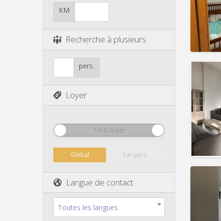
Durée:
Charge
KM
Loyer:
Infos
Recherche à plusieurs
pers.
Loyer
Domicil
Durée:
Charge
Loyer:
Tout loyer
Infos
Global
Par pers.
Langue de contact
Domicil
Toutes les langues
Durée: