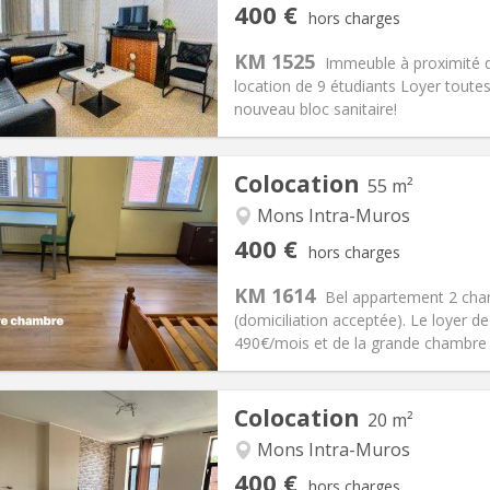
iation:
Non
Pièces privées:
1
400 €
hors charges
11 mois
Superficie:
12 m
2
s:
50 €
Cuisine:
Commune
KM 1525
Immeuble à proximité 
400 €
Salle de bain:
Commune
location de 9 étudiants Loyer toute
 Pratiques
Aménagement
nouveau bloc sanitaire!
Colocation
55 m²
Mons Intra-Muros
iation:
Acceptée
Pièces privées:
2
400 €
hors charges
12 mois, 5-6 mois
Superficie:
55 m
2
s:
90 €
Cuisine:
Privée (pièce distincte
KM 1614
Bel appartement 2 cham
400 €
Salle de bain:
Privée
(domiciliation acceptée). Le loyer d
 Pratiques
Aménagement
490€/mois et de la grande chambre av
Colocation
20 m²
Mons Intra-Muros
iation:
Non
Pièces privées:
1
400 €
hors charges