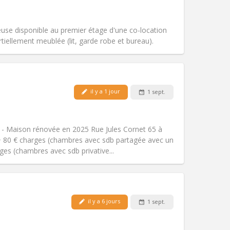
Accès PMR:
Non
studieuse
Atmosphère:
Chaleureuse, calme,
se disponible au premier étage d'une co-location
Autre
iellement meublée (lit, garde robe et bureau).
Animaux de compagnie:
Non
il y a 1 jour
1 sept.
Fumeur:
Non-fumeur
Accès PMR:
Non
chaleureuse, calme
 - Maison rénovée en 2025 Rue Jules Cornet 65 à
Atmosphère:
Studieuse,
+ 80 € charges (chambres avec sdb partagée avec un
Autre
rges (chambres avec sdb privative...
il y a 6 jours
1 sept.
Animaux de compagnie:
Non
Fumeur:
Non-fumeur