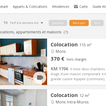
bitant
Apparts & Colocations
Résidences
Carte
Guide ét
Tri
Tarif à la semaine Asc
Nouveau
Mis à jour
Actif
ocations, appartements et maisons
(7)
Colocation
115 m²
Mons
iation:
Non
Pièces privées:
1
370 €
hors charges
11 mois
Superficie:
115 m
2
s:
80 €
Cuisine:
Commune
KM 1706
Il reste deux chambres
370 €
Salle de bain:
Commune
étage d'une maison comprenant 4 lo
 Pratiques
Aménagement
grande cuisine équipée (commune), d
Colocation
12 m²
Mons Intra-Muros