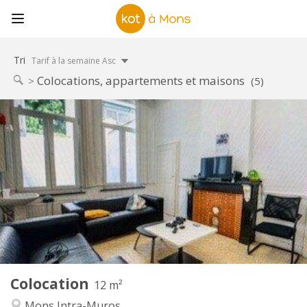
Tri
Tarif à la semaine Asc
Colocations, appartements et maisons
(5)
Infos Pratiques
400 €
Loyer:
50 €
Charges:
11 mois
Durée:
Non
Domiciliation:
Aménagement
Commune
Salle de bain:
Commune
Cuisine:
2
12 m
Superficie:
1
Pièces privées:
Colocation
Autre
12 m²
Communautaire
Atmosphère:
Mons Intra-Muros