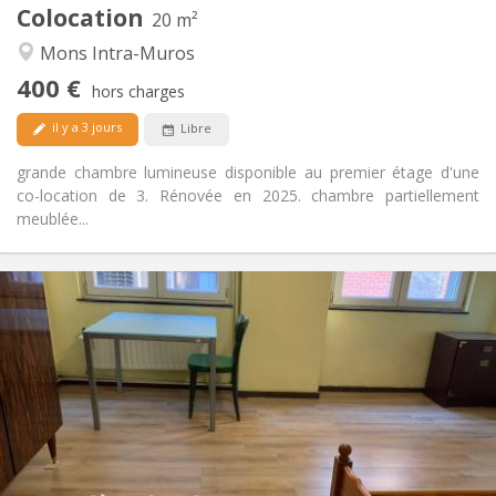
Colocation
Autre
20 m²
Studieuse, calme, chaleureuse
Atmosphère:
Mons Intra-Muros
Non
Accès PMR:
400 €
Non-fumeur
Fumeur:
hors charges
Non
Animaux de compagnie:
il y a 3 jours
Libre
grande chambre lumineuse disponible au premier étage d'une
co-location de 3. Rénovée en 2025. chambre partiellement
meublée...
Infos Pratiques
410 €
Loyer:
90 €
Charges:
12 mois, 5-6 mois
Durée:
Acceptée
Domiciliation:
Aménagement
Privée
Salle de bain:
Privée (pièce distincte)
Cuisine: