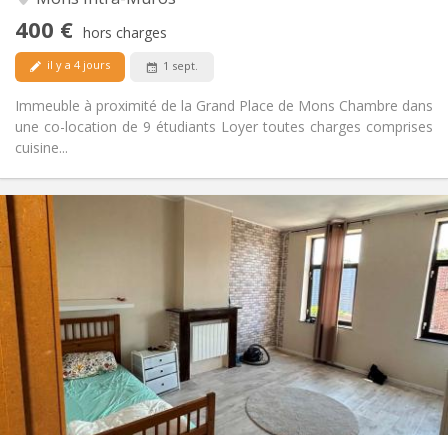
Non
Accès PMR:
400 €
Non-fumeur
Fumeur:
hors charges
Non
Animaux de compagnie:
il y a 4 jours
1 sept.
Immeuble à proximité de la Grand Place de Mons Chambre dans
une co-location de 9 étudiants Loyer toutes charges comprises
cuisine...
Infos Pratiques
400 €
Loyer:
50 €
Charges:
12 mois
Durée:
Non
Domiciliation:
Aménagement
Commune
Salle de bain:
Commune
Cuisine:
2
20 m
Superficie:
1
Pièces privées: