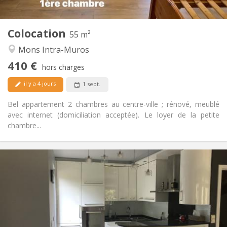
2
55 m
Superficie:
2
Pièces privées:
Colocation
Autre
55 m²
Studieuse, calme
Atmosphère:
Mons Intra-Muros
Non
Accès PMR:
410 €
Non-fumeur
Fumeur:
hors charges
Non
Animaux de compagnie:
il y a 4 jours
1 sept.
Bel appartement 2 chambres au centre-ville ; rénové, meublé
avec internet (domiciliation acceptée). Le loyer de la petite
chambre...
Infos Pratiques
430 €
Loyer:
110 €
Charges:
12 mois
Durée:
Non
Domiciliation:
Aménagement