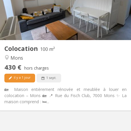
Non
Domiciliation:
Aménagement
Commune
Salle de bain:
Commune
Cuisine:
2
100 m
Superficie:
1
Pièces privées:
Colocation
Autre
100 m²
Communautaire, studieuse, calme,
Atmosphère:
Mons
chaleureuse
430 €
Non
Accès PMR:
hors charges
Non-fumeur
Fumeur:
il y a 1 jour
1 sept.
Non
Animaux de compagnie:
🏡 Maison entièrement rénovée et meublée à louer en
colocation – Mons 🏡 📍 Rue du Fisch Club, 7000 Mons ✨ La
maison comprend : 🛏️...