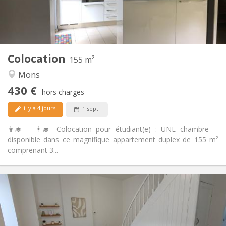
Commune
Salle de bain:
Commune
Cuisine:
2
155 m
Superficie:
4
Pièces privées:
Colocation
Autre
155 m²
Chaleureuse, studieuse
Atmosphère:
Mons
Non
Accès PMR:
430 €
Non-fumeur
Fumeur:
hors charges
Non
Animaux de compagnie:
il y a 4 jours
1 sept.
👩‍🎓 - 👨‍🎓 Colocation pour étudiant(e) : UNE chambre
disponible dans ce magnifique appartement duplex de 155 m²
comprenant 3...
Infos Pratiques
430 €
Loyer:
60 €
Charges:
12 mois
Durée: