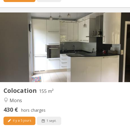
KM 1713
👩‍🎓 - 👨‍🎓 Colocation pour étudiant(e) : UNE chambre disponible
dans ce magnifique appartement duplex de 155 m² comprenant
3 chambres. A quelques minutes à pied de l'UMONS (plaine de
Nimy) et du centre ville, une chambre (15 m²) est proposée à la
location. L'appartement est composé de : - Au...
Colocation
155 m²
Mons
430 €
hors charges
il y a 5 jours
1 sept.