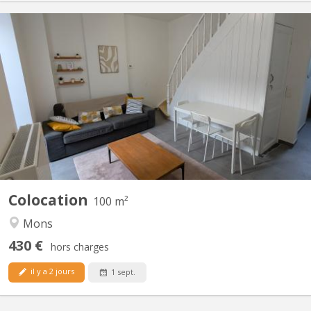
KM 2365
🏡 Maison entièrement rénovée et meublée à louer en colocation
– Mons 🏡 📍 Rue du Fisch Club, 7000 Mons ✨ La maison
comprend : 🛏️ 4 chambres entièrement meublées : • 3 chambres
à 430 €/mois + 60 € de charges • 1 chambre à 380 €/mois + 60 €
de charges 🛁 2 salles de bain 🚽 2 toilettes 🍽️ Cuisine...
Colocation
100 m²
Mons
430 €
hors charges
il y a 2 jours
1 sept.