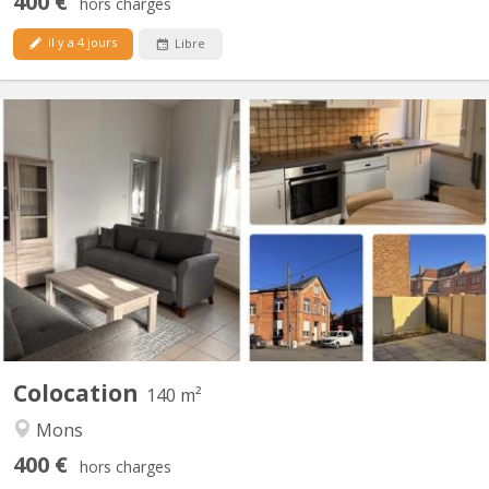
400 €
hors charges
il y a 4 jours
Libre
KM 2356
Colocation 4 chambres - Maison rénovée en 2025 Rue Jules
Cornet 65 à Mons Loyers par chambre: - 400 € + 80 € charges
(chambres avec sdb partagée avec un seul colocataire) - 500 € +
80 € charges (chambres avec sdb privative et bureau séparé)
Informations : - Salon et cuisine équipés (frigo, four,...
Colocation
140 m²
Mons
400 €
hors charges