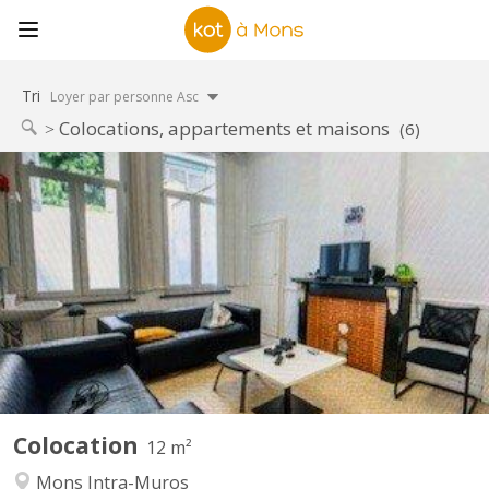
Tri
Loyer par personne Asc
Colocations, appartements et maisons
(6)
KM 1525
Immeuble à proximité de la Grand Place de Mons Chambre dans
une co-location de 9 étudiants Loyer toutes charges comprises
cuisine - commu - cour ext Tout nouveau bloc sanitaire!
Colocation
12 m²
Mons Intra-Muros