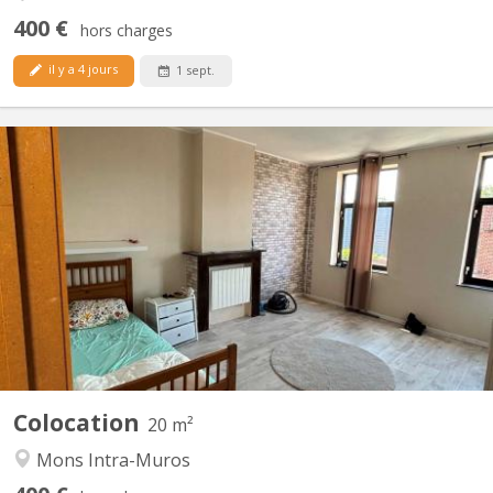
400 €
hors charges
il y a 4 jours
1 sept.
KM 2353
grande chambre lumineuse disponible au premier étage d'une co-
location de 3. Rénovée en 2025. chambre partiellement meublée
(lit, garde robe et bureau).
Colocation
20 m²
Mons Intra-Muros