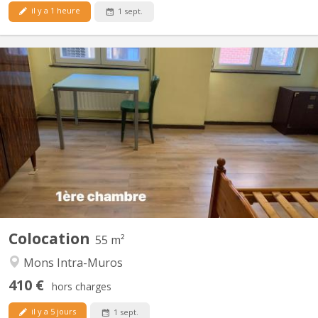
il y a 1 heure
1 sept.
KM 1614
Bel appartement 2 chambres au centre-ville ; rénové, meublé
avec internet (domiciliation acceptée). Le loyer de la petite
chambre : (410€ + 90€ charges)= 500€/mois et de la grande
chambre avec un lit double : 430 + 90 = 520€/mois. Libre à partir
du premier septembre 2026. Les visites sont à...
Colocation
55 m²
Mons Intra-Muros
410 €
hors charges
il y a 5 jours
1 sept.