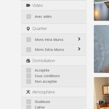
Charge
Vidéo
Loyer:
Infos
Avec vidéo
Quartier
Mons Intra-Muros
Domicil
Durée:
Mons Intra-Muros
Mons Extra-Muros
Charge
Loyer:
Mons Extra-Muros
Domiciliation
Infos
Acceptée
Sous conditions
Non acceptée
Atmosphère
Domicil
Durée:
Studieuse
Charge
Calme