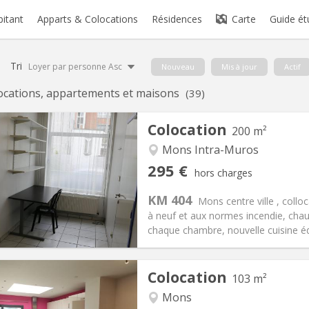
bitant
Apparts & Colocations
Résidences
Carte
Guide ét
Tri
Loyer par personne Asc
Nouveau
Mis à jour
Actif
ocations, appartements et maisons
(39)
Colocation
200 m²
Mons Intra-Muros
iation:
Non
Pièces privées:
1
295 €
hors charges
12 mois
Superficie:
200 m
2
s:
75 €
Cuisine:
Commune
KM 404
Mons centre ville , col
295 €
Salle de bain:
Commune
à neuf et aux normes incendie, chau
 Pratiques
Aménagement
chaque chambre, nouvelle cuisine é
Colocation
103 m²
Mons