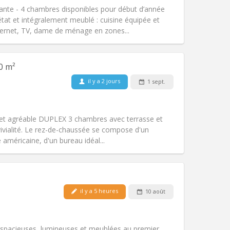
studieuse, communautaire
ante - 4 chambres disponibles pour début d’année
Atmosphère:
Calme, chaleureuse,
at et intégralement meublé : cuisine équipée et
Autre
ernet, TV, dame de ménage en zones...
0 m²
il y a 2 jours
1 sept.
Animaux de compagnie:
Non
Fumeur:
Non-fumeur
Accès PMR:
Non
t agréable DUPLEX 3 chambres avec terrasse et
Atmosphère:
Calme
vivialité. Le rez-de-chaussée se compose d'un
Autre
 américaine, d'un bureau idéal...
Animaux de compagnie:
Non
il y a 5 heures
10 août
Fumeur:
Non-fumeur
Accès PMR:
Non
studieuse
 spacieuses, lumineuses et meublées au premier