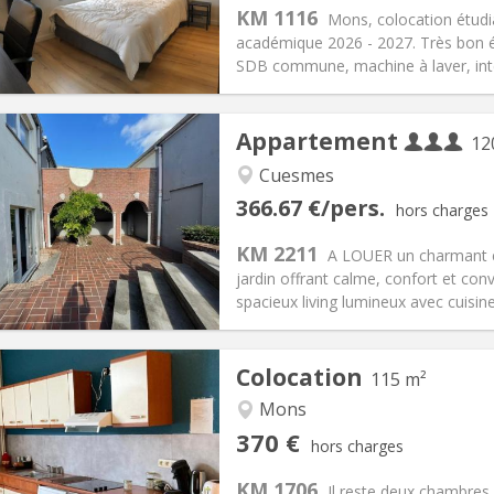
s:
85 €
Cuisine:
Commune
KM 1116
Mons, colocation étudi
365 €
Salle de bain:
Commune
académique 2026 - 2027. Très bon ét
 Pratiques
Aménagement
SDB commune, machine à laver, int
Appartement
12
Cuesmes
iation:
Acceptée
Pièces privées:
3
366.67 €/pers.
hors charges
12 mois
Superficie:
120 m
2
s:
300 € (100 €/pers.)
Cuisine:
Commune
KM 2211
A LOUER un charmant e
1100 € (367 €/pers.)
Salle de bain:
Commune
jardin offrant calme, confort et con
 Pratiques
Aménagement
spacieux living lumineux avec cuisine
Colocation
115 m²
Mons
iation:
Non
Pièces privées:
1
370 €
hors charges
11 mois
Superficie:
115 m
2
s:
80 €
Cuisine:
Commune
KM 1706
Il reste deux chambres