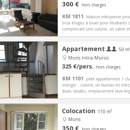
iation:
Non
Pièces privées:
1
300 €
hors charges
12 mois
Superficie:
103 m
2
s:
120 €
Cuisine:
Commune
KM 1811
Maison mitoyenne pro
300 €
Salle de bain:
Commune
trois étages à louer pour étudiants
 Pratiques
Aménagement
comprenant une cuisine, un salon et
Appartement
50 m
Mons Intra-Muros
iation:
Acceptée
Pièces privées:
2
325 €/pers.
hors charges
12 mois
Superficie:
50 m
2
s:
150 € (75 €/pers.)
Cuisine:
Privée (pièce distincte
KM 1101
petit appartement 1 cha
650 € (325 €/pers.)
Salle de bain:
Privée
manger - cuisine, un bureau en mez
 Pratiques
Aménagement
(bain, lavabo, emplacement lave-ling
Colocation
110 m²
Mons
iation:
Non
Pièces privées:
4
350 €
hors charges