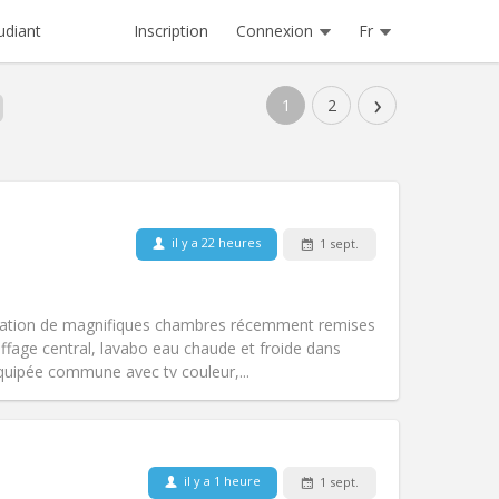
Inscription
Connexion
Fr
udiant
›
1
2
il y a 22 heures
1 sept.
Animaux de compagnie:
Non
Fumeur:
Non-fumeur
Accès PMR:
Non
location de magnifiques chambres récemment remises
Atmosphère:
Calme
ffage central, lavabo eau chaude et froide dans
Autre
quipée commune avec tv couleur,...
il y a 1 heure
1 sept.