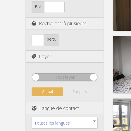
Durée:
Charge
KM
Loyer:
Infos
Recherche à plusieurs
pers.
Loyer
Domicil
Durée:
Charge
Loyer:
Tout loyer
Infos
Global
Par pers.
Langue de contact
Domicil
vacan
Toutes les langues
Durée: