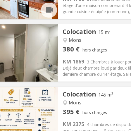
370 €
Salle de bain:
Commune
étage d'une maison comprenant 4 lo
 Pratiques
Aménagement
grande cuisine équipée (commune), d
Colocation
15 m²
Mons
iation:
Non
Pièces privées:
1
380 €
hors charges
12 mois
Superficie:
15 m
2
s:
50 €
Cuisine:
Commune
KM 1869
3 Chambres à louer po
380 €
Salle de bain:
Commune
Déjà deux chambre loué par deux fil
 Pratiques
Aménagement
dernière chambre du 1er étage. Sall
Colocation
145 m²
Mons
iation:
Non
Pièces privées:
4
395 €
hors charges
12 mois
Superficie:
145 m
2
s:
140 €
Cuisine:
Commune
KM 2375
4 chambres de dispo d
395 €
Salle de bain:
Commune
espaces communs : - Salon cosy - Cuis