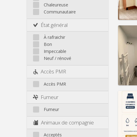
Loyer:
Chaleureuse
Infos
Communautaire
État général
À rafraichir
Bon
Domicil
Impeccable
Durée:
Neuf / rénové
Charge
Loyer:
Accès PMR
Infos
Accès PMR
Fumeur
Fumeur
Domicil
Durée:
Animaux de compagnie
Charge
Loyer:
Acceptés