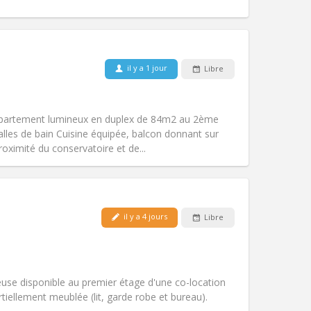
Animaux de compagnie:
Non
il y a 1 jour
Libre
Fumeur:
Non-fumeur
Accès PMR:
Non
studieuse, calme, communautaire
ppartement lumineux en duplex de 84m2 au 2ème
Atmosphère:
Chaleureuse,
alles de bain Cuisine équipée, balcon donnant sur
Autre
oximité du conservatoire et de...
Animaux de compagnie:
Non
il y a 4 jours
Libre
Fumeur:
Non-fumeur
Accès PMR:
Non
studieuse
Atmosphère:
Calme, chaleureuse,
se disponible au premier étage d'une co-location
Autre
iellement meublée (lit, garde robe et bureau).