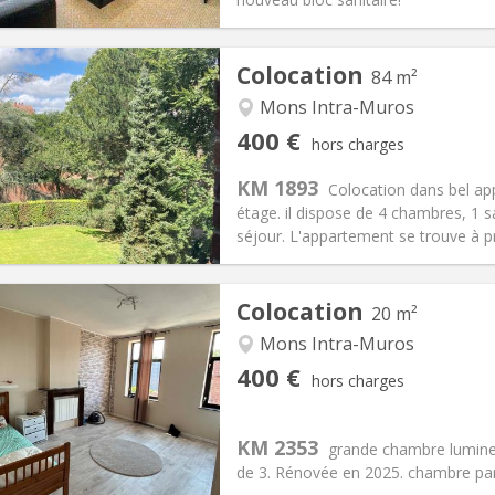
Colocation
84 m²
Mons Intra-Muros
iation:
Acceptée
Pièces privées:
1
400 €
hors charges
12 mois
Superficie:
84 m
2
s:
50 €
Cuisine:
Commune
KM 1893
Colocation dans bel a
400 €
Salle de bain:
Commune
étage. il dispose de 4 chambres, 1 s
 Pratiques
Aménagement
séjour. L'appartement se trouve à pr
Colocation
20 m²
Mons Intra-Muros
iation:
Non
Pièces privées:
1
400 €
hors charges
12 mois
Superficie:
20 m
2
s:
50 €
Cuisine:
Commune
400 €
Salle de bain:
Commune
KM 2353
grande chambre lumineu
 Pratiques
Aménagement
de 3. Rénovée en 2025. chambre part