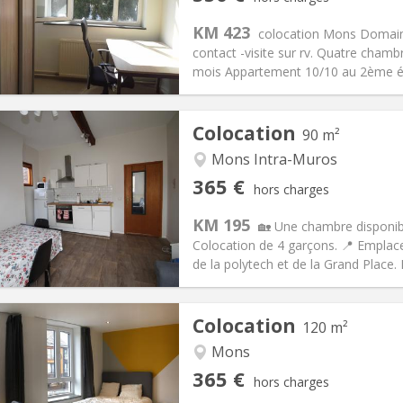
11 mois
Superficie:
110 m
2
s:
50 €
Cuisine:
Commune
KM 423
colocation Mons Domain
350 €
Salle de bain:
Commune
contact -visite sur rv. Quatre chamb
 Pratiques
Aménagement
mois Appartement 10/10 au 2ème ét
Colocation
90 m²
Mons Intra-Muros
iation:
Sous conditions
Pièces privées:
4
365 €
hors charges
12 mois
Superficie:
90 m
2
s:
135 €
Cuisine:
Commune
KM 195
🏡 Une chambre disponib
365 €
Salle de bain:
Commune
Colocation de 4 garçons. 📍 Emplacem
 Pratiques
Aménagement
de la polytech et de la Grand Place. 
Colocation
120 m²
iation:
Non
Mons
ces d'été
Pièces privées:
4
365 €
hors charges
12 mois, 11 mois, 10 mois,
Superficie:
120 m
2