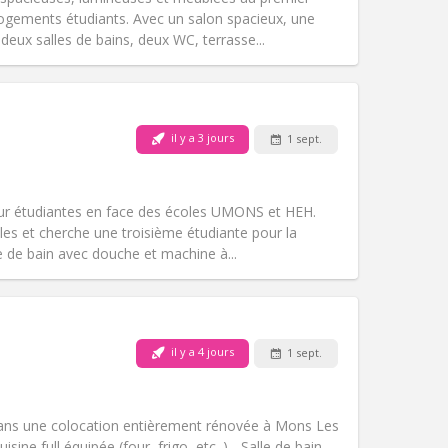
Atmosphère:
Calme, chaleureuse,
gements étudiants. Avec un salon spacieux, une
Autre
eux salles de bains, deux WC, terrasse...
Animaux de compagnie:
Non
il y a 3 jours
1 sept.
Fumeur:
Non-fumeur
Accès PMR:
Non
communautaire, calme, studieuse
ur étudiantes en face des écoles UMONS et HEH.
Atmosphère:
Chaleureuse,
les et cherche une troisième étudiante pour la
Autre
e de bain avec douche et machine à...
Animaux de compagnie:
Non
il y a 4 jours
1 sept.
Fumeur:
Non-fumeur
Accès PMR:
Non
studieuse, communautaire
ans une colocation entièrement rénovée à Mons Les
Atmosphère:
Calme, chaleureuse,
ine full équipée (four, frigo, etc. ) - Salle de bain