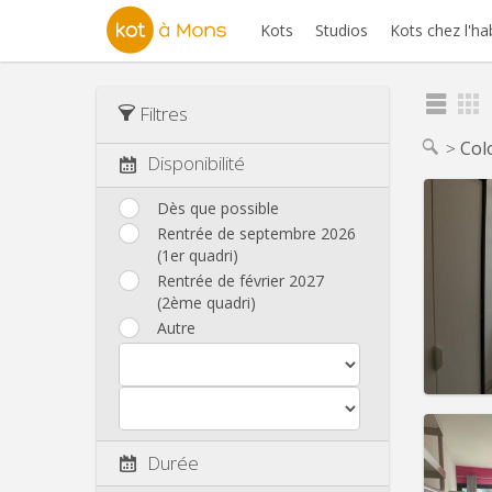
Kots
Studios
Kots chez l'ha
Filtres
Col
Disponibilité
Dès que possible
Rentrée de septembre 2026
(1er quadri)
Domicil
Durée:
Rentrée de février 2027
Charge
(2ème quadri)
Loyer:
Autre
Infos
Durée