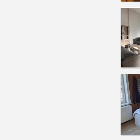
Domicil
Durée:
Charge
Loyer:
Infos
Domicil
mois, 
Durée:
Charge
Loyer:
Infos