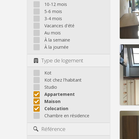
Domicil
10-12 mois
Durée:
5-6 mois
Charge
3-4 mois
Loyer:
Vacances d'été
Infos
Au mois
À la semaine
À la journée
Type de logement
Domicil
Durée:
Kot
Charge
Kot chez l'habitant
Loyer:
Studio
Appartement
Infos
Maison
Colocation
Chambre en résidence
Référence
Domicil