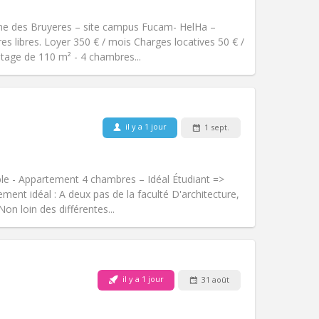
Accès PMR:
Non
studieuse, communautaire, calme
e des Bruyeres – site campus Fucam- HelHa –
Atmosphère:
Chaleureuse,
res libres. Loyer 350 € / mois Charges locatives 50 € /
Autre
age de 110 m² - 4 chambres...
Animaux de compagnie:
Non
il y a 1 jour
1 sept.
Fumeur:
Non-fumeur
Accès PMR:
Non
chaleureuse
le - Appartement 4 chambres – Idéal Étudiant =>
Atmosphère:
Studieuse, calme,
ent idéal : A deux pas de la faculté D'architecture,
Autre
Non loin des différentes...
Animaux de compagnie:
Non
il y a 1 jour
31 août
Fumeur:
Non-fumeur
Accès PMR:
Non