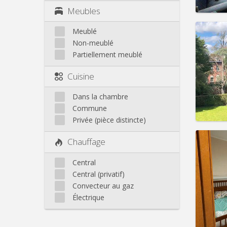
Meubles
Meublé
Non-meublé
Partiellement meublé
Domicil
Durée:
Cuisine
Charge
Loyer:
Dans la chambre
Infos
Commune
Privée (pièce distincte)
Chauffage
Central
Domicil
Central (privatif)
Durée:
Convecteur au gaz
Charge
Loyer:
Électrique
Infos