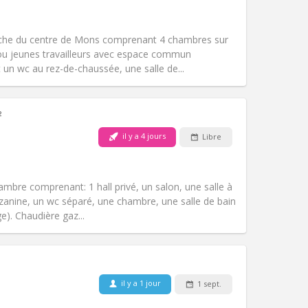
Animaux de compagnie:
Non
Fumeur:
Non-fumeur
Accès PMR:
Non
che du centre de Mons comprenant 4 chambres sur
Atmosphère:
Calme, communautaire
 ou jeunes travailleurs avec espace commun
Autre
 un wc au rez-de-chaussée, une salle de...
²
il y a 4 jours
Libre
Animaux de compagnie:
Non
Fumeur:
Non-fumeur
)
Accès PMR:
Non
mbre comprenant: 1 hall privé, un salon, une salle à
Atmosphère:
Studieuse
zanine, un wc séparé, une chambre, une salle de bain
Autre
e). Chaudière gaz...
Animaux de compagnie:
Non
il y a 1 jour
1 sept.
Fumeur:
Non-fumeur