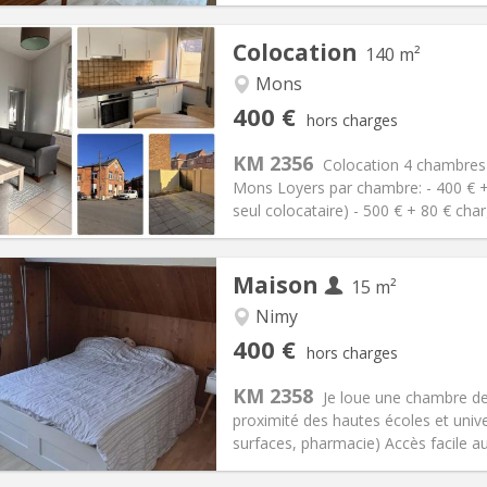
Colocation
140 m²
Mons
iation:
Non
Pièces privées:
3
400 €
hors charges
12 mois
Superficie:
140 m
2
s:
80 €
Cuisine:
Commune
KM 2356
Colocation 4 chambres
400 €
Salle de bain:
Privée
Mons Loyers par chambre: - 400 € 
 Pratiques
Aménagement
seul colocataire) - 500 € + 80 € cha
Maison
15 m²
iation:
Non
Nimy
3-4 mois, au mois
Pièces privées:
1
400 €
hors charges
12 mois, 11 mois, 10 mois, 5-6
Superficie:
15 m
2
s:
50 €
Cuisine:
Commune
KM 2358
Je loue une chambre d
400 €
Salle de bain:
Commune
proximité des hautes écoles et univ
 Pratiques
Aménagement
surfaces, pharmacie) Accès facile a