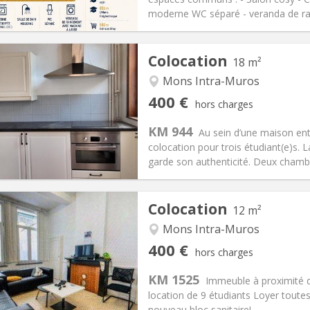
 Pratiques
Aménagement
moderne WC séparé - veranda de ra
Colocation
18 m²
Mons Intra-Muros
iation:
Non
Pièces privées:
1
400 €
hors charges
12 mois
Superficie:
18 m
2
s:
75 €
Cuisine:
Commune
KM 944
Au sein d’une maison en
400 €
Salle de bain:
Commune
colocation pour trois étudiant(e)s. L
 Pratiques
Aménagement
garde son authenticité. Deux chamb
Colocation
12 m²
Mons Intra-Muros
iation:
Non
Pièces privées:
1
400 €
hors charges
11 mois
Superficie:
12 m
2
s:
50 €
Cuisine:
Commune
KM 1525
Immeuble à proximité 
400 €
Salle de bain:
Commune
location de 9 étudiants Loyer toute
 Pratiques
Aménagement
nouveau bloc sanitaire!