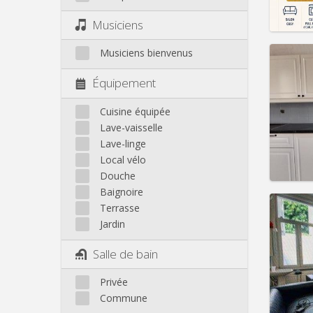
Infos
Musiciens
Musiciens bienvenus
Équipement
Domicil
Durée:
Cuisine équipée
Charge
Lave-vaisselle
Loyer:
Lave-linge
Local vélo
Infos
Douche
Baignoire
Terrasse
Jardin
Domicil
Salle de bain
Durée:
Charge
Privée
Loyer:
Commune
Infos