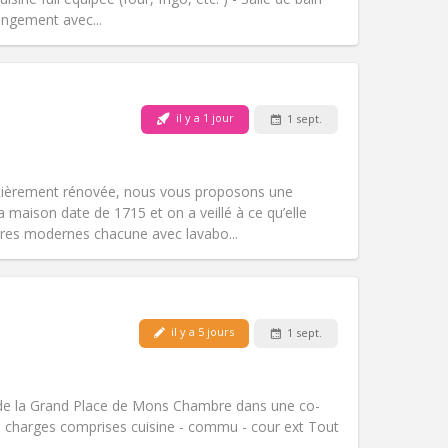
Autre
ngement avec...
il y a 1 jour
1 sept.
Animaux de compagnie:
Non
Fumeur:
Non-fumeur
Accès PMR:
Non
tièrement rénovée, nous vous proposons une
Atmosphère:
Calme, studieuse
a maison date de 1715 et on a veillé à ce qu’elle
Autre
res modernes chacune avec lavabo...
il y a 5 jours
1 sept.
Animaux de compagnie:
Non
Fumeur:
Non-fumeur
Accès PMR:
Non
de la Grand Place de Mons Chambre dans une co-
Atmosphère:
Communautaire
s charges comprises cuisine - commu - cour ext Tout
Autre