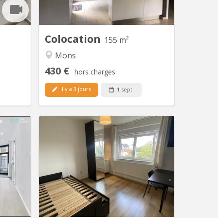
ètres du
(plaine de Nimy) et du centre ville, une
 l'UMons
chambre (15 m²) est proposée à la
soit à 2
location. L'appartement est composé
ed. La...
de : - Au...
Colocation
155 m²
Mons
430 €
hors charges
il y a 3 jours
1 sept.
 2368
KM 1909
Première
3 chambres meublées lit double ,
n – Mons
lavabo … dans Appartement 3
rchez un
chambres . Lave vaisselle , lessiveuse ,
nt situé
séchoir , jardin , local vélo Intra muros
location
proche de tout à pieds. 150 mètres
duplex 3
waroque, 5 minutes plaine de Nimy ,
 80, à 3
proche gare , grand place ,
lace, de
supermarché . Parking aisé et gratuit .