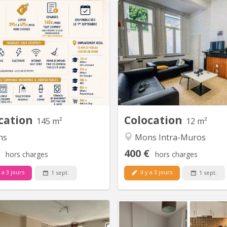
KM 2375
KM
4 chambres de dispo dans une
Immeuble à proximité de 
location entièrement rénovée à
Place de Mons Chambre dans
Les espaces communs : - Salon
location de 9 étudiants Loye
 Cuisine full équipée (four, frigo,
charges comprises cuisine -
tc. ) - Salle de bain moderne WC
cour ext Tout nouveau bloc sa
ré - veranda de rangement avec
machine à lavé Infos pratiques :
ison fraîchement rénovée, bien
isolée...
cation
Colocation
145 m²
12 m²
ns
Mons Intra-Muros
400 €
hors charges
hors charges
y a 3 jours
il y a 3 jours
1 sept.
1 sept.
KM 2353
KM