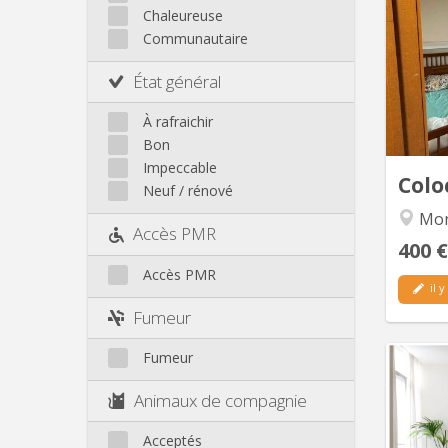
grand
Chaleureuse
au pre
Communautaire
partie
État général
À rafraichir
Bon
Impeccable
Colo
Neuf / rénové
Mon
Accès PMR
400 €
Accès PMR
il y
Fumeur
Fumeur
Animaux de compagnie
No
Acceptés
apparte