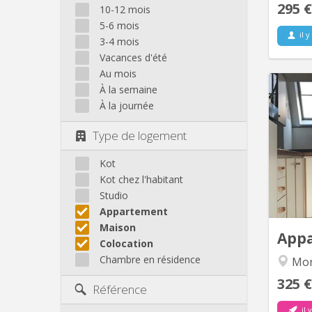
295 €
10-12 mois
5-6 mois
il y
3-4 mois
Vacances d'été
Au mois
À la semaine
À la journée
compren
Type de logement
salle 
Kot
c
Kot chez l'habitant
l
Studio
Appartement
l'ap
Maison
App
Colocation
Chambre en résidence
Mon
325 €
Référence
il 