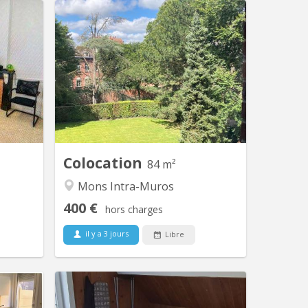
 1525
KM 1893
la Grand
Colocation dans bel appartement
 une co-
lumineux en duplex de 84m2 au 2ème
r toutes
étage. il dispose de 4 chambres, 1
 commu -
salles de bain Cuisine équipée, balcon
nitaire!
donnant sur séjour. L'appartement se
trouve à proximité du conservatoire et
de l'université Parking gratuit environ
100m. Louer pour 4 colocataires...
Colocation
84 m²
Mons Intra-Muros
400 €
hors charges
il y a 3 jours
Libre
 2356
KM 2358