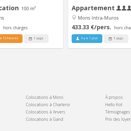
toilettes 🍽️ Cuisine...
l'UMONS
cation
Appartement
100 m²
ns
Mons Intra-Muros
433.33 €/pers.
hors charges
hors cha
 a 15 heures
il y a 1 jour
1 sept.
1 sept.
Colocations à Mons
À propos
Colocations à Charleroi
Hello Kot
Colocations à Anvers
Témoignages
Colocations à Gand
Prix des loye