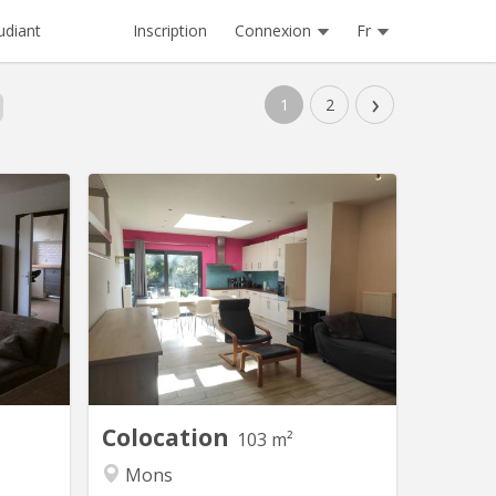
Inscription
Connexion
Fr
udiant
›
1
2
M 786
KM 1811
imité de
Maison mitoyenne proche du centre
artement
de Mons comprenant 4 chambres sur
é dans un
trois étages à louer pour étudiants ou
recte de
jeunes travailleurs avec espace
 bus. Le
commun comprenant une cuisine, un
arges et
salon et un wc au rez-de-chaussée,
luant le
une salle de bain au premier étage. A
semble...
l'extérieur, terrasse et jardin accessible.
Colocation
103 m²
Mons