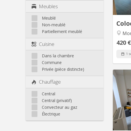
et e
Meubles
seron
Meublé
Colo
Non-meublé
Partiellement meublé
Mo
420 €
Cuisine
1 s
Dans la chambre
Commune
Privée (pièce distincte)
Chauffage
🏡
meublé
Central
🏡 📍 
Central (privatif)
La ma
Convecteur au gaz
entière
Électrique
4