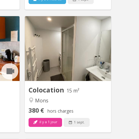
 1706
KM 1869
acieuse,
3 Chambres à louer pour étudiantes en
 premier
face des écoles UMONS et HEH. Déjà
renant 4
deux chambre loué par deux filles et
un salon
cherche une troisième étudiante pour
 équipée
la dernière chambre du 1er étage. Salle
ns, deux
de bain avec douche et machine à
. Wifi et
laver. Cuisine équipée à partager.
communes
e bail...
Colocation
15 m²
Mons
380 €
hors charges
il y a 1 jour
1 sept.