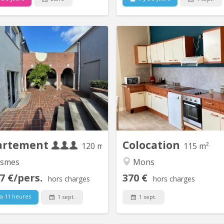
KM 2211
KM
LOUER un charmant et agréable
Il ne reste qu'une chambre sp
X 3 chambres avec terrasse et
lumineuse et meublée au
jardin offrant calme, confort et
étage d'une maison comp
vivialité. Le rez-de-chaussée se
logements étudiants. Avec 
e d'un spacieux living lumineux
spacieux, une grande cuisine
cuisine américaine, d'un bureau
(commune), deux salles de bai
 pour le télétravail ou les études
WC, terrasse et jardin
ou encore de chambre, d'une
nettoyage des parties 
buanderie...
inclus. Durée d
artement
Colocation
120 m²
115 m²
smes
Mons
7 €/pers.
370 €
hors charges
hors charges
 a 11 heures
1 sept.
1 sept.