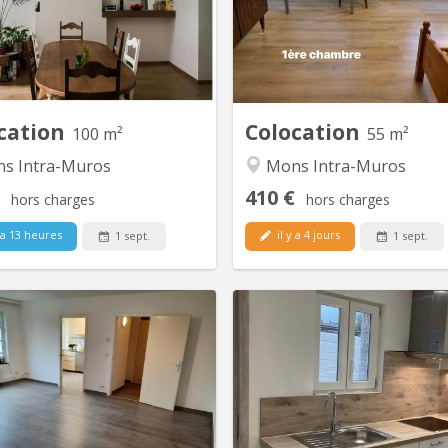
 Loyer 820€ à répartir entre les
loyer de la petite chambre 
locataires. (Garants exigés pour
90€ charges)= 500€/mois 
iant) Duplex lumineux de 100m2
grande chambre avec un lit 
ement rénové, situé au 2eme et
430 + 90 = 520€/mois. Libre à p
isième étage au centre de Mons.
premier septembre 2026. Les
1er Etage...
cation
Colocation
100 m²
55 m²
s Intra-Muros
Mons Intra-Muros
410 €
hors charges
hors charges
 a 13 heures
il y a 4 jours
1 sept.
1 sept.
KM 1294
KM
lques mètres des sites de l'UCL
Colocation étudiante mixte à 
t de l'HELHa, dans le domaine
chambre encore disponible dè
es Bruyères, un appartement au
septembre 2026 Il reste une
1er étage en colocation de 3
entièrement rénovée 
nnes. L'appartement est rénové
colocation de 4 étudiants, id