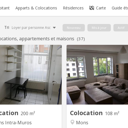
bitant
Apparts & Colocations
Résidences
Carte
Guide ét
Tri
Loyer par personne Asc
Nouveau
Mis à jour
Actif
ocations, appartements et maisons
(37)
KM 404
K
ons centre ville , collocation de
Colocation mixte, située à prox
gnifiques chambres récemment
l’UCL et de la HELHA. App
remises à neuf et aux normes
spacieux, meublé , il est situ
e, chauffage central, lavabo eau
cadre calme et à proximité di
chaude et froide dans chaque
commerces et de lignes de
ambre, nouvelle cuisine équipée
loyer comprend toutes les ch
e avec tv couleur, grand frigo,
s’élève à 425€/personne. Ce inc
ongélateur, deux salles de bain-
Wifi, la télévision et l’en
douches communes, entretien...
cation
Colocation
200 m²
108 m²
s Intra-Muros
Mons