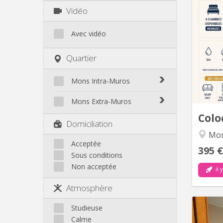
Vidéo
Avec vidéo
co
Mons 
Quartier
cosy -
e
sépa
Mons Intra-Muros
Mons Intra-Muros
Ma
Mons Extra-Muros
Colo
Mons Extra-Muros
Domiciliation
Mo
Acceptée
395 €
Sous conditions
Non acceptée
il 
Atmosphère
Studieuse
Calme