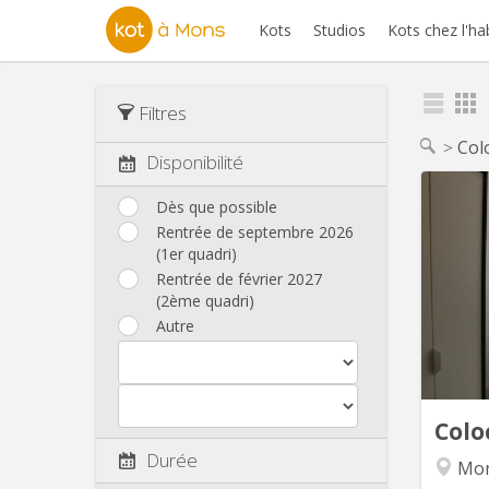
Kots
Studios
Kots chez l'ha
Filtres
Col
Disponibilité
Dès que possible
Rentrée de septembre 2026
M
(1er quadri)
ma
Rentrée de février 2027
(2ème quadri)
incendi
Autre
ch
commun
c
Colo
Durée
Mon