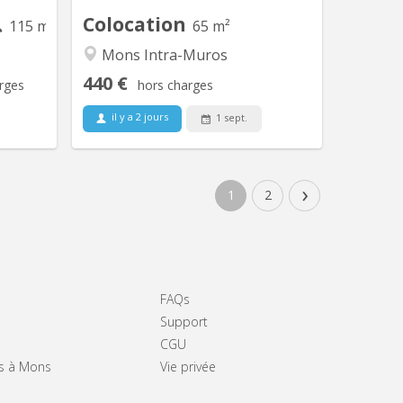
, des...
logement de...
Colocation
115 m²
65 m²
Mons Intra-Muros
440 €
rges
hors charges
il y a 2 jours
1 sept.
›
1
2
FAQs
Support
CGU
rs à Mons
Vie privée