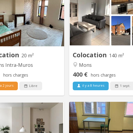
e chambre lumineuse disponible
Colocation 4 chambres 
mier étage d'une co-location de
rénovée en 2025 Rue Jules Cor
3. Rénovée en 2025. chambre
Mons Loyers par chambre: -
llement meublée (lit, garde robe
80 € charges (chambres 
et bureau).
partagée avec un seul coloca
500 € + 80 € charges (chamb
sdb privative et bureau
Informations : - Salon e
équipés (frigo,
cation
Colocation
20 m²
140 m²
s Intra-Muros
Mons
400 €
hors charges
hors charges
 a 2 jours
il y a 8 heures
Libre
1 sept.
KM 875
KM
us cherchons deux colocataires
Bel appartement 2 cha
sérieux et responsables pour un
centre-ville ; rénové, me
ment situé en centre ville intra-
internet (domiciliation acce