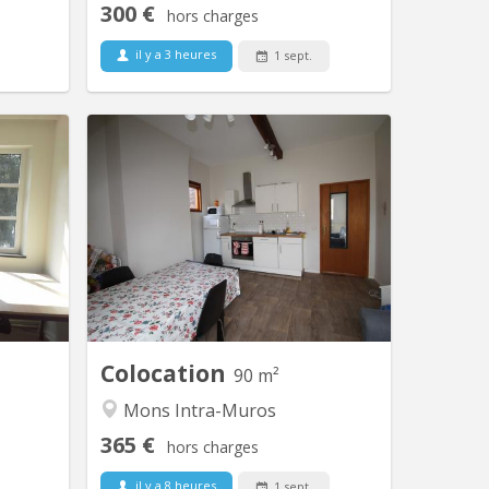
300 €
hors charges
il y a 3 heures
1 sept.
M 423
KM 195
ine des
🏡 Une chambre disponible -
m- HelHa
Appartement 4 chambres – Idéal
v. Quatre
Étudiant => Colocation de 4 garçons.
€ / mois
📍 Emplacement idéal : A deux pas de
€ / mois
la faculté D'architecture, de la polytech
tage de
et de la Grand Place. Non loin des
 - situé
différentes facultés Umons et des
: - Hall
hautes écoles. 📌 À savoir : - Cuisine
e - Wc...
équipée :...
Colocation
90 m²
Mons Intra-Muros
365 €
hors charges
il y a 8 heures
1 sept.