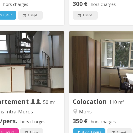
300 €
hors charges
hors charges
 a 1 jour
1 sept.
1 sept.
KM 1101
K
petit appartement 1 chambre
colocation Mons Doma
ant: 1 hall privé, un salon, une
Bruyeres – site campus Fuca
à manger - cuisine, un bureau en
– contact -visite sur r
mezzanine, un wc séparé, une
chambres libres. Loyer 350 
hambre, une salle de bain (bain,
Charges locatives 50 
avabo, emplacement lave-linge).
Appartement 10/10 au 2ème é
Chaudière gaz individuelle pour
110 m² - 4 chambres de 10 m²
partement, entretien à charge du
sud avec vue verdure Compris 
propriétaire (contrat...
entré
artement
Colocation
50 m²
110 m²
s Intra-Muros
Mons
/pers.
350 €
hors charges
hors charges
y a 3 jours
il y a 3 jours
Libre
1 sept.