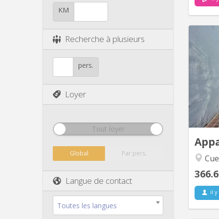
KM
Recherche à plusieurs
A 
pers.
DUPLE
con
Loyer
compos
avec 
idéal
Tout loyer
App
Global
Par pers.
Cue
366.6
Langue de contact
il y
Toutes les langues