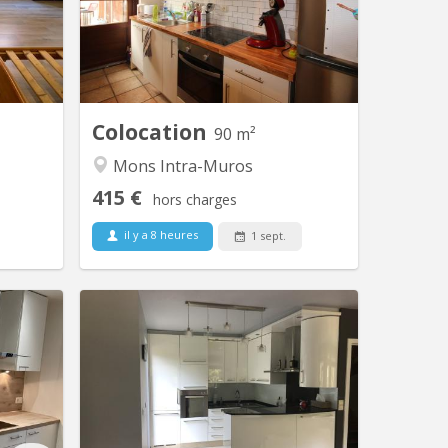
: (410€ +
Colocation étudiante ou jeune
et de la
professionnelle (filles) 📍 Emplacement
double :
idéal : A deux pas de la faculté
artir du
d'Architecture, de la Polytech et de la
 visites
Grand Place. Non loin des différentes
sont à...
facultés...
Colocation
90 m²
Mons Intra-Muros
415 €
hors charges
il y a 8 heures
1 sept.
 2261
KM 1713
Mons – 1
👩‍🎓 - 👨‍🎓 Colocation pour étudiant(e)
s le 1er
: UNE chambre disponible dans ce
 chambre
magnifique appartement duplex de 155
dans une
m² comprenant 3 chambres. A
éalement
quelques minutes à pied de l'UMONS