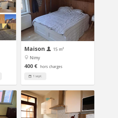
- Maison
Je loue une chambre de 15 m2 dans
net 65 à
une maison 4 façades située à Nimy. A
 400 € +
proximité des hautes écoles et
avec sdb
universités ainsi que toutes les
taire) -
commodités (grandes surfaces,
res avec
pharmacie) Accès facile aux transports
 séparé)
en commun. Salle de bain et cuisine
t cuisine
partagées.
 four,...
Maison
15 m²
Nimy
400 €
hors charges
1 sept.
 1614
KM 148
mbres au
🏡 Une chambre disponible -
ublé avec
Appartement 3 chambres – Idéal
ptée). Le
Étudiant(e)s / Jeunes professionnels =>