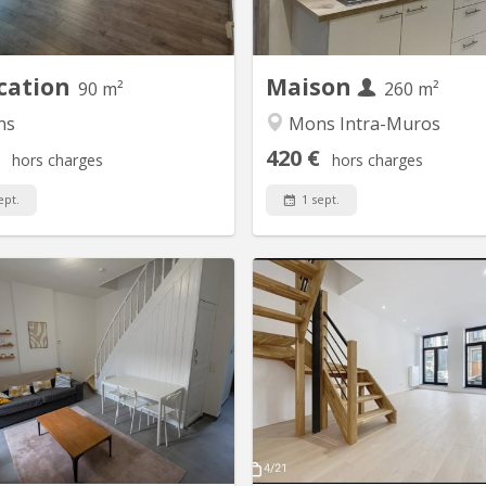
st composé de : 3 chambres qui
située à seulement 300 m
t meublées d'une armoire, d'un
bâtiment des Sciences de
bureau, d'une chaise, d'un lit (si
(Campus Plaine de Nimy), 
souhaité)...
minutes à pi
cation
Maison
90 m²
260 m²
ns
Mons Intra-Muros
420 €
hors charges
hors charges
ept.
1 sept.
KM 2365
KM
 Maison entièrement rénovée et
Duplex 3 chambres – 
e à louer en colocation – Mons
occupation – Idéal colocatio
Rue du Fisch Club, 7000 Mons ✨
(Rue d'Havre 80) Vous reche
ison comprend : 🛏️ 4 chambres
logement moderne et idéaleme
ment meublées : • 3 chambres à
au cœur de Mons pour une co
30 €/mois + 60 € de charges • 1
? Découvrez ce magnifique 
chambre à 380 €/mois + 60 € de
chambres, situé Rue d'Havre
charges 🛁 2 salles de bain 🚽 2
minutes à pied de la Grand-P