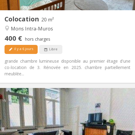
2
20 m
Superficie:
1
Pièces privées:
Colocation
Autre
20 m²
Calme, studieuse, chaleureuse
Atmosphère:
Mons Intra-Muros
Non
Accès PMR:
400 €
Non-fumeur
Fumeur:
hors charges
Non
Animaux de compagnie:
il y a 6 jours
Libre
grande chambre lumineuse disponible au premier étage d'une
co-location de 3. Rénovée en 2025. chambre partiellement
meublée...
Infos Pratiques
400 €
Loyer:
50 €
Charges:
11 mois
Durée:
Non
Domiciliation:
Aménagement