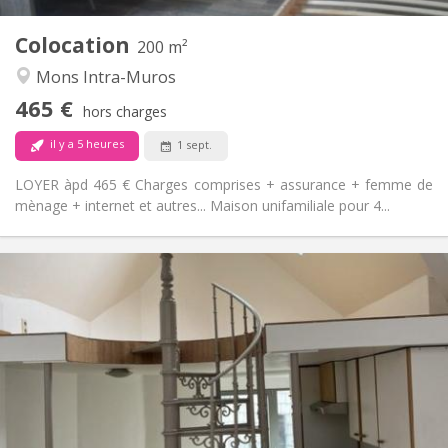
4
Pièces privées:
Colocation
Autre
200 m²
Studieuse, communautaire, calme,
Atmosphère:
Mons Intra-Muros
chaleureuse
465 €
Non
Accès PMR:
hors charges
Non-fumeur
Fumeur:
il y a 5 heures
1 sept.
Non
Animaux de compagnie:
LOYER àpd 465 € Charges comprises + assurance + femme de
mènage + internet et autres... Maison unifamiliale pour 4...
Infos Pratiques
650 € (325 €/pers.)
Loyer:
150 € (75 €/pers.)
Charges:
12 mois
Durée:
Acceptée
Domiciliation:
Aménagement
Privée
Salle de bain:
Privée (pièce distincte)
Cuisine: