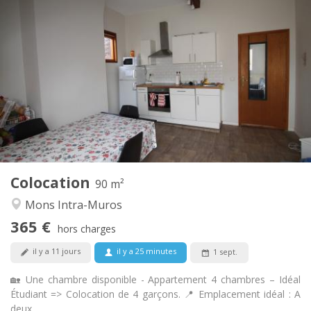
Infos Pratiques
365 €
Loyer:
135 €
Charges:
12 mois
Durée:
Sous conditions
Domiciliation:
Aménagement
Commune
Salle de bain:
Commune
Cuisine:
2
90 m
Superficie:
4
Pièces privées:
Colocation
Autre
90 m²
Calme, studieuse, chaleureuse
Atmosphère:
Mons Intra-Muros
Non
Accès PMR:
365 €
Non-fumeur
Fumeur:
hors charges
Non
Animaux de compagnie:
il y a 11 jours
il y a 25 minutes
1 sept.
🏡 Une chambre disponible - Appartement 4 chambres – Idéal
Étudiant => Colocation de 4 garçons. 📍 Emplacement idéal : A
deux...