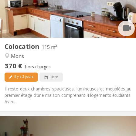
Aménagement
Commune
Salle de bain:
Commune
Cuisine:
2
115 m
Superficie:
1
Pièces privées:
Colocation
Autre
115 m²
Calme, chaleureuse, studieuse
Atmosphère:
Mons
Non
Accès PMR:
370 €
Non-fumeur
Fumeur:
hors charges
Non
Animaux de compagnie:
il y a 2 jours
Libre
Il reste deux chambres spacieuses, lumineuses et meublées au
premier étage d'une maison comprenant 4 logements étudiants.
Avec...
Infos Pratiques
650 €
Loyer: