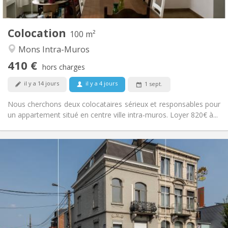
2
100 m
Superficie:
2
Pièces privées:
Colocation
Autre
100 m²
Chaleureuse
Atmosphère:
Mons Intra-Muros
Non
Accès PMR:
410 €
Non-fumeur
Fumeur:
hors charges
Non
Animaux de compagnie:
il y a 14 jours
il y a 4 jours
1 sept.
Nous cherchons deux colocataires sérieux et responsables pour
un appartement situé en centre ville intra-muros. Loyer 820€ à...
Infos Pratiques
440 €
Loyer:
75 €
Charges:
12 mois
Durée:
Acceptée
Domiciliation:
Aménagement
Privée
Salle de bain: