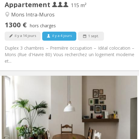
Appartement
Autre
115 m²
Chaleureuse
Atmosphère:
Mons Intra-Muros
Non
Accès PMR:
1300 €
Non-fumeur
Fumeur:
hors charges
Non
Animaux de compagnie:
il y a 14 jours
il y a 4 jours
1 sept.
Duplex 3 chambres – Première occupation – Idéal colocation –
Mons (Rue d'Havre 80) Vous recherchez un logement moderne
et...
Infos Pratiques
410 €
Loyer:
50 €
Charges:
12 mois
Durée:
Acceptée
Domiciliation:
Aménagement
Commune
Salle de bain:
Commune
Cuisine: