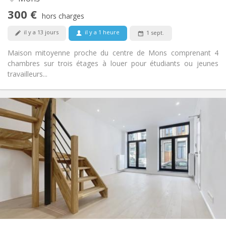
Non
Accès PMR:
300 €
Non-fumeur
Fumeur:
hors charges
Non
Animaux de compagnie:
il y a 13 jours
il y a 1 heure
1 sept.
Maison mitoyenne proche du centre de Mons comprenant 4
chambres sur trois étages à louer pour étudiants ou jeunes
travailleurs...
Infos Pratiques
1300 € (433 €/pers.)
Loyer:
250 € (83 €/pers.)
Charges:
12 mois
Durée:
Acceptée
Domiciliation:
Aménagement
Commune
Salle de bain:
Commune
Cuisine:
2
115 m
Superficie:
3
Pièces privées: