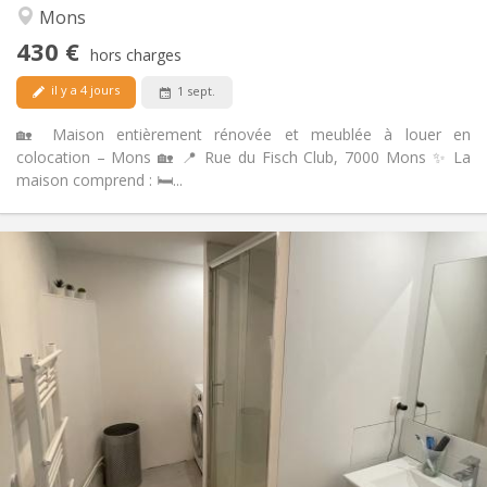
Chaleureuse, calme, communautaire,
Atmosphère:
Mons
studieuse
430 €
Non
Accès PMR:
hors charges
Non-fumeur
Fumeur:
il y a 4 jours
1 sept.
Non
Animaux de compagnie:
🏡 Maison entièrement rénovée et meublée à louer en
colocation – Mons 🏡 📍 Rue du Fisch Club, 7000 Mons ✨ La
maison comprend : 🛏️...
Infos Pratiques
380 €
Loyer:
50 €
Charges:
12 mois
Durée:
Non
Domiciliation:
Aménagement
Commune
Salle de bain:
Commune
Cuisine:
2
15 m
Superficie:
1
Pièces privées: