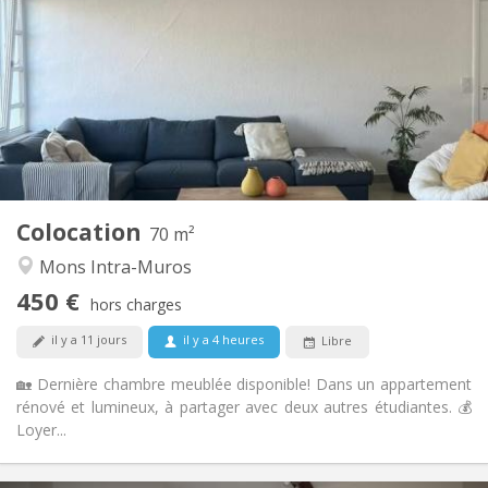
119 €
Charges:
12 mois, 10 mois
Durée:
Acceptée
Domiciliation:
Aménagement
Commune
Salle de bain:
Commune
Cuisine:
2
70 m
Superficie:
1
Pièces privées:
Colocation
Autre
70 m²
Studieuse, calme, chaleureuse
Atmosphère:
Mons Intra-Muros
Non
Accès PMR:
450 €
Non-fumeur
Fumeur:
hors charges
Non
Animaux de compagnie:
il y a 11 jours
il y a 4 heures
Libre
🏡 Dernière chambre meublée disponible! Dans un appartement
rénové et lumineux, à partager avec deux autres étudiantes. 💰
Loyer...