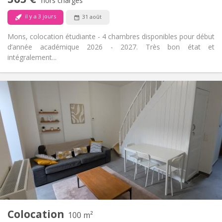
Non
Accès PMR:
hors charges
Non-fumeur
Fumeur:
il y a 3 jours
31 août
Non
Animaux de compagnie:
Mons, colocation étudiante - 4 chambres disponibles pour début
d’année académique 2026 - 2027. Très bon état et
intégralement...
Infos Pratiques
430 €
Loyer:
60 €
Charges:
12 mois
Durée:
Non
Domiciliation:
Aménagement
Commune
Salle de bain:
Commune
Cuisine:
2
100 m
Superficie:
1
Pièces privées:
Colocation
Autre
100 m²