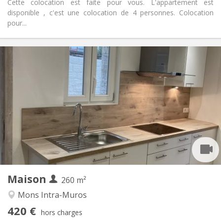
Cette colocation est faite pour vous. L'appartement est
disponible , c'est une colocation de 4 personnes. Colocation
pour...
Infos Pratiques
420 €
Loyer:
95 €
Charges:
12 mois
Durée:
Non
Domiciliation:
Aménagement
Commune
Salle de bain:
Commune
Cuisine:
2
260 m
Superficie:
1
Pièces privées:
Maison
Autre
260 m²
Studieuse, communautaire
Atmosphère:
Mons Intra-Muros
Non
Accès PMR:
420 €
Non-fumeur
Fumeur:
hors charges