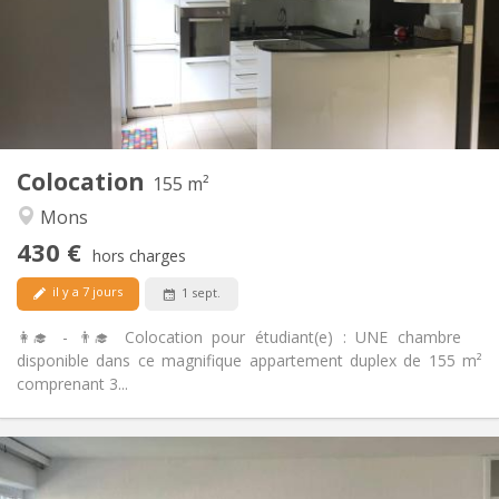
Non
Domiciliation:
Aménagement
Commune
Salle de bain:
Commune
Cuisine:
2
155 m
Superficie:
4
Pièces privées:
Colocation
Autre
155 m²
Chaleureuse, studieuse
Atmosphère:
Mons
Non
Accès PMR:
430 €
Non-fumeur
Fumeur:
hors charges
Non
Animaux de compagnie:
il y a 7 jours
1 sept.
👩‍🎓 - 👨‍🎓 Colocation pour étudiant(e) : UNE chambre
disponible dans ce magnifique appartement duplex de 155 m²
comprenant 3...
Infos Pratiques
450 €
Loyer: