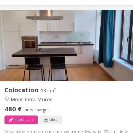
Infos Pratiques
480 €
Loyer:
85 €
Charges:
12 mois
Durée:
Non
Domiciliation:
Aménagement
Privée
Salle de bain:
Commune
Cuisine:
2
132 m
Superficie:
2
Pièces privées:
Colocation
Autre
132 m²
Communautaire, studieuse, calme
Atmosphère:
Mons Intra-Muros
Non
Accès PMR:
480 €
Non-fumeur
Fumeur:
hors charges
Non
Animaux de compagnie:
il y a 2 jours
Libre
Colocation en plein cœur du centre de Mons (à 220 m de la