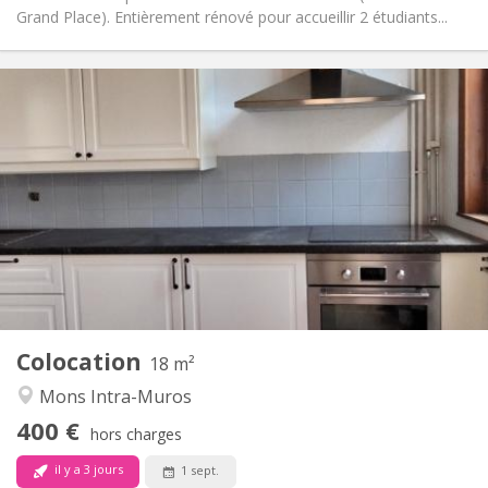
Grand Place). Entièrement rénové pour accueillir 2 étudiants...
Infos Pratiques
400 €
Loyer:
75 €
Charges:
12 mois
Durée:
Non
Domiciliation:
Aménagement
Commune
Salle de bain:
Commune
Cuisine:
2
18 m
Superficie:
1
Pièces privées:
Colocation
Autre
18 m²
Calme, studieuse
Atmosphère:
Mons Intra-Muros
Non
Accès PMR:
400 €
Non-fumeur
Fumeur:
hors charges
Non
Animaux de compagnie:
il y a 3 jours
1 sept.