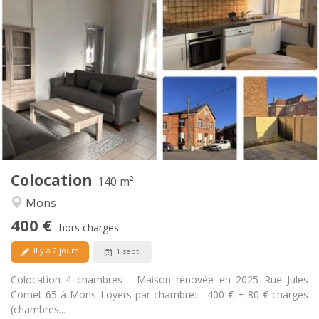
Infos Pratiques
400 €
Loyer:
80 €
Charges:
12 mois
Durée:
Non
Domiciliation:
Aménagement
Privée
Salle de bain:
Commune
Cuisine:
2
140 m
Superficie:
3
Pièces privées:
Colocation
Autre
140 m²
Studieuse, chaleureuse, calme
Atmosphère:
Mons
Non
Accès PMR:
400 €
Non-fumeur
Fumeur:
hors charges
Non
Animaux de compagnie:
il y a 2 jours
1 sept.
Colocation 4 chambres - Maison rénovée en 2025 Rue Jules
Cornet 65 à Mons Loyers par chambre: - 400 € + 80 € charges
(chambres...