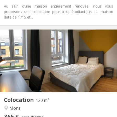
Au sein d’une maison entièrement rénovée, nous vous
proposons une colocation pour trois étudiant(e)s. La maison
date de 1715 et...
Infos Pratiques
365 €
Loyer:
85 €
Charges:
12 mois, 11 mois, 10 mois, vacances d'été
Durée:
Non
Domiciliation:
Aménagement
Commune
Salle de bain:
Commune
Cuisine:
2
120 m
Superficie:
4
Pièces privées:
Colocation
Autre
120 m²
Chaleureuse, calme, communautaire,
Atmosphère:
Mons
studieuse
365 €