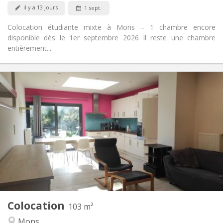
Non
Animaux de compagnie:
il y a 13 jours
1 sept.
Colocation étudiante mixte à Mons – 1 chambre encore
disponible dès le 1er septembre 2026 Il reste une chambre
entièrement...
Infos Pratiques
300 €
Loyer:
120 €
Charges:
12 mois
Durée:
Non
Domiciliation:
Aménagement
Commune
Salle de bain:
Commune
Cuisine:
2
103 m
Superficie:
1
Pièces privées:
Colocation
Autre
103 m²
Communautaire, calme
Atmosphère:
Mons