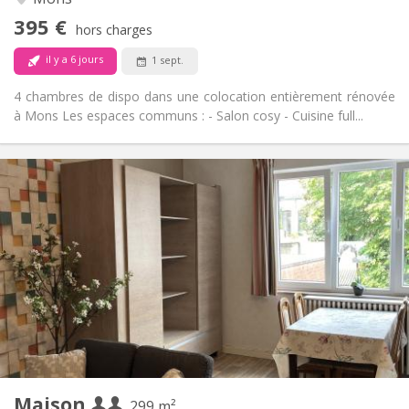
calme
395 €
Non
Accès PMR:
hors charges
Non-fumeur
Fumeur:
il y a 6 jours
1 sept.
Non
Animaux de compagnie:
4 chambres de dispo dans une colocation entièrement rénovée
à Mons Les espaces communs : - Salon cosy - Cuisine full...
Infos Pratiques
475 € (238 €/pers.)
Loyer:
1 € (1 €/pers.)
Charges:
12 mois
Durée:
Sous conditions
Domiciliation:
Aménagement
Commune
Salle de bain:
Commune
Cuisine:
2
299 m
Superficie:
1
Pièces privées:
Maison
Autre
299 m²