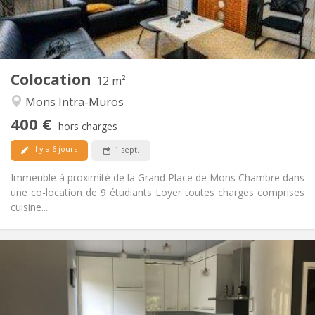
Commune
Salle de bain:
Commune
Cuisine:
2
12 m
Superficie:
1
Pièces privées:
Colocation
Autre
12 m²
Communautaire
Atmosphère:
Mons Intra-Muros
Non
Accès PMR:
400 €
Non-fumeur
Fumeur:
hors charges
Non
Animaux de compagnie:
il y a 6 jours
1 sept.
Immeuble à proximité de la Grand Place de Mons Chambre dans
une co-location de 9 étudiants Loyer toutes charges comprises
cuisine...
Infos Pratiques
430 €
Loyer:
110 €
Charges:
12 mois
Durée: