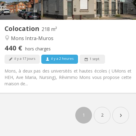
Commune
Cuisine:
2
218 m
Superficie:
5
Pièces privées:
Colocation
Autre
218 m²
Chaleureuse, calme, communautaire,
Atmosphère:
Mons Intra-Muros
studieuse
440 €
Non
Accès PMR:
hors charges
Fumeur ok
Fumeur:
il y a 17 jours
il y a 2 heures
1 sept.
Non
Animaux de compagnie:
Mons, à deux pas des universités et hautes écoles ( UMons et
HEH, Ave Maria, Nursing), Rêvimmo Mons vous propose cette
maison de...
›
1
2