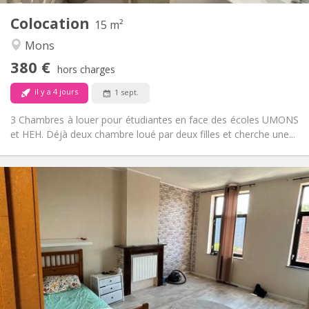
Colocation
Autre
15 m²
Communautaire, studieuse, chaleureuse,
Atmosphère:
Mons
calme
380 €
Non
Accès PMR:
hors charges
Non-fumeur
Fumeur:
il y a 4 jours
1 sept.
Non
Animaux de compagnie:
3 Chambres à louer pour étudiantes en face des écoles UMONS
et HEH. Déjà deux chambre loué par deux filles et cherche une...
Infos Pratiques
400 €
Loyer:
50 €
Charges:
12 mois
Durée:
Non
Domiciliation:
Aménagement
Commune
Salle de bain:
Commune
Cuisine: