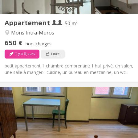
2
50 m
Superficie:
2
Pièces privées:
Appartement
Autre
50 m²
Studieuse
Atmosphère:
Mons Intra-Muros
Non
Accès PMR:
650 €
Non-fumeur
Fumeur:
hors charges
Non
Animaux de compagnie:
il y a 6 jours
Libre
petit appartement 1 chambre comprenant: 1 hall privé, un salon,
une salle à manger - cuisine, un bureau en mezzanine, un wc...
Infos Pratiques
400 €
Loyer:
90 €
Charges:
12 mois, 5-6 mois
Durée:
Acceptée
Domiciliation:
Aménagement