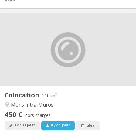
Infos Pratiques
450 €
Loyer:
100 €
Charges:
12 mois, 11 mois, 10 mois, 5-6 mois, 3-4 mois,
Durée:
vacances d'été, au mois
Non
Domiciliation:
Aménagement
Commune
Salle de bain:
Commune
Cuisine:
2
110 m
Superficie:
1
Pièces privées:
Colocation
110 m²
Autre
Mons Intra-Muros
Communautaire, calme, chaleureuse,
Atmosphère:
450 €
studieuse
hors charges
Non
Accès PMR:
il y a 11 jours
il y a 5 jours
Libre
Non-fumeur
Fumeur:
Non
Animaux de compagnie: