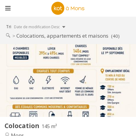
Tri
Date de modification Desc
Colocations, appartements et maisons
(40)
Infos Pratiques
395 €
Loyer:
140 €
Charges:
12 mois
Durée:
Acceptée
Domiciliation:
Aménagement
Commune
Salle de bain:
Commune
Cuisine:
2
145 m
Superficie:
4
Pièces privées:
Colocation
Autre
145 m²
Chaleureuse, studieuse, communautaire,
Atmosphère:
Mons