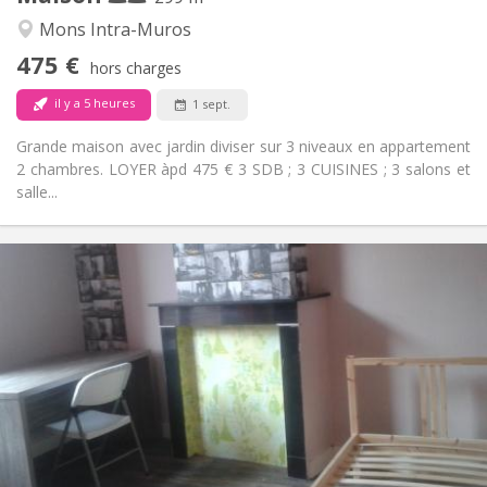
Communautaire, studieuse, chaleureuse
Atmosphère:
Mons Intra-Muros
Non
Accès PMR:
475 €
Non-fumeur
Fumeur:
hors charges
Non
Animaux de compagnie:
il y a 5 heures
1 sept.
Grande maison avec jardin diviser sur 3 niveaux en appartement
2 chambres. LOYER àpd 475 € 3 SDB ; 3 CUISINES ; 3 salons et
salle...
Infos Pratiques
465 €
Loyer:
1 €
Charges:
12 mois
Durée:
Sous conditions
Domiciliation:
Aménagement
Commune
Salle de bain:
Commune
Cuisine:
2
200 m
Superficie: