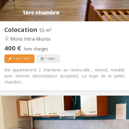
Privée
Salle de bain:
Privée (pièce distincte)
Cuisine:
2
55 m
Superficie:
2
Pièces privées:
Colocation
Autre
55 m²
Calme, studieuse
Atmosphère:
Mons Intra-Muros
Non
Accès PMR:
400 €
Non-fumeur
Fumeur:
hors charges
Non
Animaux de compagnie:
il y a 1 jour
1 sept.
Bel appartement 2 chambres au centre-ville ; rénové, meublé
avec internet (domiciliation acceptée). Le loyer de la petite
chambre...
Infos Pratiques
370 €
Loyer:
80 €
Charges:
11 mois
Durée:
Non
Domiciliation: