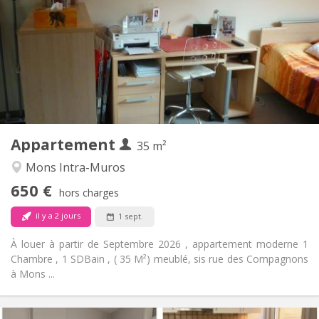
100 €
Charges:
12 mois
Durée:
Sous conditions
Domiciliation:
Aménagement
Privée
Salle de bain:
Dans la chambre
Cuisine:
2
35 m
Superficie:
2
Pièces privées:
Appartement
Autre
35 m²
Studieuse
Atmosphère:
Mons Intra-Muros
Non
Accès PMR:
650 €
Non-fumeur
Fumeur:
hors charges
Non
Animaux de compagnie:
il y a 2 jours
1 sept.
À louer à partir de Septembre 2026 , appartement moderne 1
Chambre , 1 SDBain , ( 35 M²) meublé, sis rue des Compagnons
à Mons ...