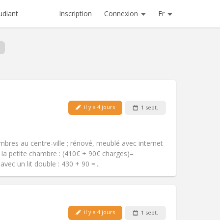
Inscription
Connexion
Fr
udiant
il y a 4 jours
1 sept.
Animaux de compagnie:
Non
Fumeur:
Non-fumeur
)
Accès PMR:
Non
bres au centre-ville ; rénové, meublé avec internet
Atmosphère:
Calme, studieuse
e la petite chambre : (410€ + 90€ charges)=
Autre
ec un lit double : 430 + 90 =...
il y a 4 jours
1 sept.