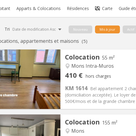
bitant
Apparts & Colocations
Résidences
Carte
Guide ét
Tri
Date de modification Asc
Nouveau
Mis à jour
Actif
ocations, appartements et maisons
(5)
Colocation
55 m²
Mons Intra-Muros
iation:
Acceptée
Pièces privées:
2
410 €
hors charges
12 mois, 5-6 mois
Superficie:
55 m
2
s:
90 €
Cuisine:
Privée (pièce distincte
KM 1614
Bel appartement 2 cham
410 €
Salle de bain:
Privée
(domiciliation acceptée). Le loyer d
 Pratiques
Aménagement
500€/mois et de la grande chambre av
Colocation
155 m²
Mons