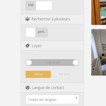
Durée:
Charge
KM
Loyer:
Infos
Recherche à plusieurs
pers.
Loyer
Domicil
Durée:
Charge
Loyer:
Tout loyer
Infos
Global
Par pers.
Langue de contact
Toutes les langues