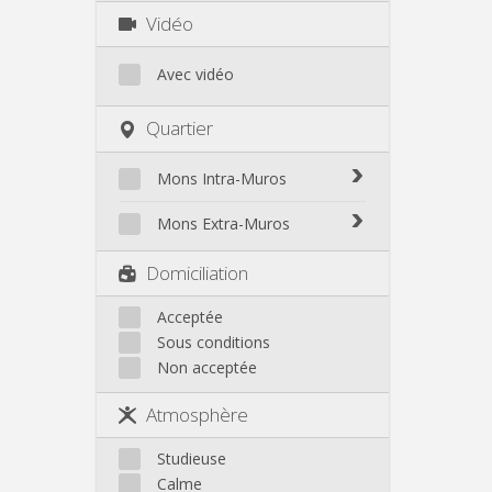
Vidéo
Avec vidéo
Quartier
Mons Intra-Muros
Mons Intra-Muros
Mons Extra-Muros
Mons Extra-Muros
Domiciliation
Acceptée
Sous conditions
Non acceptée
Atmosphère
Studieuse
Calme