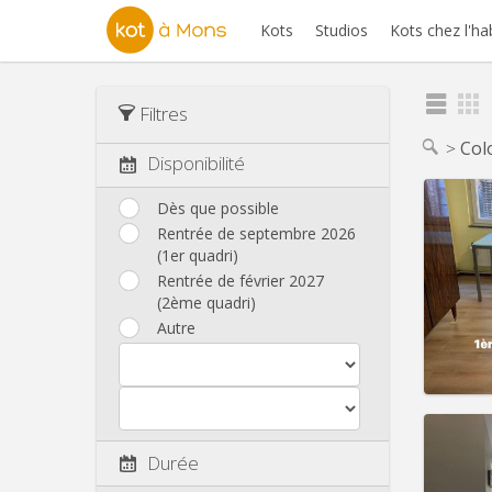
Kots
Studios
Kots chez l'ha
Filtres
Col
Disponibilité
Dès que possible
Rentrée de septembre 2026
(1er quadri)
Domicil
Durée:
Rentrée de février 2027
Charge
(2ème quadri)
Loyer:
Autre
Infos
Durée