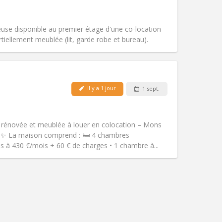
Accès PMR:
Non
chaleureuse
Atmosphère:
Calme, studieuse,
se disponible au premier étage d'une co-location
Autre
iellement meublée (lit, garde robe et bureau).
Animaux de compagnie:
Non
Fumeur:
Non-fumeur
il y a 1 jour
1 sept.
Accès PMR:
Non
chaleureuse
communautaire, calme,
 rénovée et meublée à louer en colocation – Mons
Atmosphère:
Studieuse,
 ✨ La maison comprend : 🛏️ 4 chambres
Autre
 à 430 €/mois + 60 € de charges • 1 chambre à...