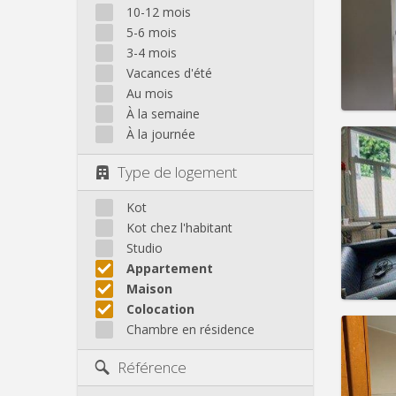
Domicil
10-12 mois
Durée:
5-6 mois
Charge
3-4 mois
Loyer:
Vacances d'été
Infos
Au mois
À la semaine
À la journée
Type de logement
Domicil
Durée:
Kot
Charge
Kot chez l'habitant
Loyer:
Studio
Appartement
Infos
Maison
Colocation
Chambre en résidence
Référence
Domicil