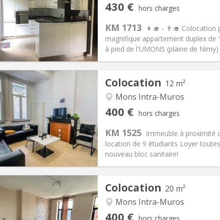
iation:
Non
Pièces privées:
4
430 €
hors charges
12 mois
Superficie:
155 m
2
s:
110 €
Cuisine:
Commune
KM 1713
👩‍🎓 - 👨‍🎓 Colocatio
430 €
Salle de bain:
Commune
magnifique appartement duplex de 
 Pratiques
Aménagement
à pied de l'UMONS (plaine de Nimy) e
Colocation
12 m²
Mons Intra-Muros
iation:
Non
Pièces privées:
1
400 €
hors charges
11 mois
Superficie:
12 m
2
s:
50 €
Cuisine:
Commune
KM 1525
Immeuble à proximité 
400 €
Salle de bain:
Commune
location de 9 étudiants Loyer toute
 Pratiques
Aménagement
nouveau bloc sanitaire!
Colocation
20 m²
Mons Intra-Muros
iation:
Non
Pièces privées:
1
400 €
hors charges