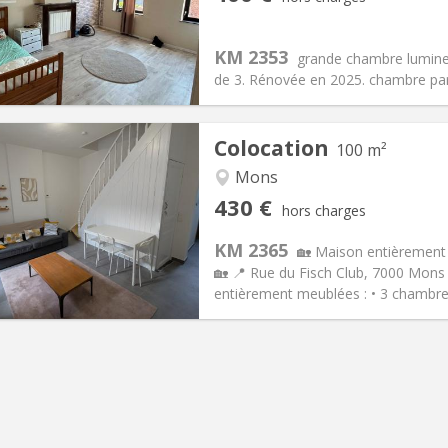
12 mois
Superficie:
20 m
2
s:
50 €
Cuisine:
Commune
400 €
Salle de bain:
Commune
KM 2353
grande chambre lumineu
 Pratiques
Aménagement
de 3. Rénovée en 2025. chambre part
Colocation
100 m²
Mons
iation:
Non
Pièces privées:
1
430 €
hors charges
12 mois
Superficie:
100 m
2
s:
60 €
Cuisine:
Commune
KM 2365
🏡 Maison entièrement
430 €
Salle de bain:
Commune
🏡 📍 Rue du Fisch Club, 7000 Mons
 Pratiques
Aménagement
entièrement meublées : • 3 chambres