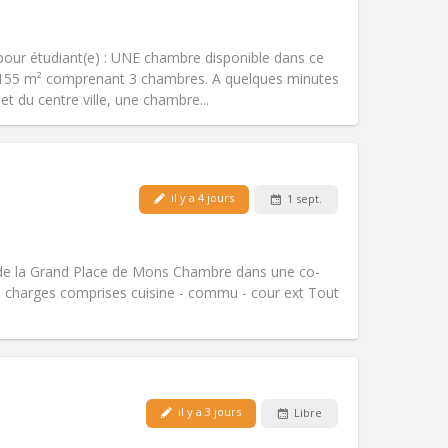
Animaux de compagnie:
Non
Fumeur:
Non-fumeur
Accès PMR:
Non
n pour étudiant(e) : UNE chambre disponible dans ce
Atmosphère:
Studieuse, chaleureuse
155 m² comprenant 3 chambres. A quelques minutes
Autre
t du centre ville, une chambre...
il y a 4 jours
1 sept.
Animaux de compagnie:
Non
Fumeur:
Non-fumeur
Accès PMR:
Non
de la Grand Place de Mons Chambre dans une co-
Atmosphère:
Communautaire
s charges comprises cuisine - commu - cour ext Tout
Autre
Animaux de compagnie:
Non
il y a 3 jours
Libre
Fumeur:
Non-fumeur