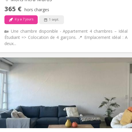
Non
Accès PMR:
365 €
Non-fumeur
Fumeur:
hors charges
Non
Animaux de compagnie:
il y a 7 jours
1 sept.
🏡 Une chambre disponible - Appartement 4 chambres – Idéal
Étudiant => Colocation de 4 garçons. 📍 Emplacement idéal : A
deux...
Infos Pratiques
450 €
Loyer:
119 €
Charges:
12 mois, 10 mois
Durée:
Acceptée
Domiciliation:
Aménagement
Commune
Salle de bain:
Commune
Cuisine:
2
70 m
Superficie:
1
Pièces privées: