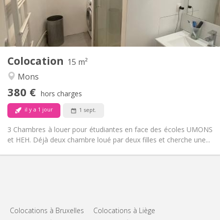
Aménagement
Commune
Salle de bain:
Commune
Cuisine:
2
15 m
Superficie:
1
Pièces privées:
Colocation
Autre
15 m²
Calme, studieuse, chaleureuse,
Atmosphère:
Mons
communautaire
380 €
Non
Accès PMR:
hors charges
Non-fumeur
Fumeur:
il y a 1 jour
1 sept.
Non
Animaux de compagnie:
3 Chambres à louer pour étudiantes en face des écoles UMONS
et HEH. Déjà deux chambre loué par deux filles et cherche une...
Colocations à Bruxelles
Colocations à Liège