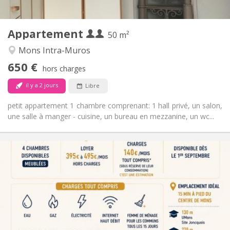
2
50 m
Superficie:
2
Pièces privées:
Appartement
Autre
50 m²
Studieuse
Atmosphère:
Mons Intra-Muros
Non
Accès PMR:
650 €
Non-fumeur
Fumeur:
hors charges
Non
Animaux de compagnie:
il y a 2 jours
Libre
petit appartement 1 chambre comprenant: 1 hall privé, un salon,
une salle à manger - cuisine, un bureau en mezzanine, un wc...
Infos Pratiques
395 €
Loyer:
140 €
Charges:
12 mois
Durée:
Non
Domiciliation:
Aménagement
Commune
Salle de bain: