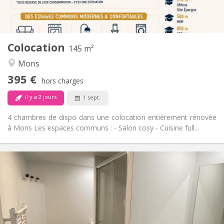
Commune
Cuisine:
2
145 m
Superficie:
4
Pièces privées:
Colocation
Autre
145 m²
Communautaire, calme, chaleureuse,
Atmosphère:
Mons
studieuse
395 €
Non
Accès PMR:
hors charges
Non-fumeur
Fumeur:
il y a 2 jours
1 sept.
Non
Animaux de compagnie:
4 chambres de dispo dans une colocation entièrement rénovée
à Mons Les espaces communs : - Salon cosy - Cuisine full...
Infos Pratiques
380 €
Loyer:
50 €
Charges:
12 mois
Durée:
Non
Domiciliation: