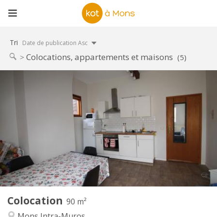
Tri
Date de publication Asc
Colocations, appartements et maisons
(5)
Infos Pratiques
365 €
Loyer:
135 €
Charges:
12 mois
Durée:
Sous conditions
Domiciliation:
Aménagement
Commune
Salle de bain:
Commune
Cuisine:
2
90 m
Superficie:
4
Pièces privées:
Colocation
Autre
90 m²
Calme, chaleureuse, studieuse
Atmosphère:
Mons Intra-Muros