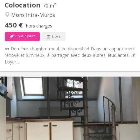
Colocation
Autre
70 m²
Studieuse, chaleureuse, calme
Atmosphère:
Mons Intra-Muros
Non
Accès PMR:
450 €
Non-fumeur
Fumeur:
hors charges
Non
Animaux de compagnie:
il y a 7 jours
Libre
🏡 Dernière chambre meublée disponible! Dans un appartement
rénové et lumineux, à partager avec deux autres étudiantes. 💰
Loyer...
Infos Pratiques
650 € (325 €/pers.)
Loyer:
150 € (75 €/pers.)
Charges:
12 mois
Durée:
Acceptée
Domiciliation:
Aménagement
Privée
Salle de bain:
Privée (pièce distincte)
Cuisine: