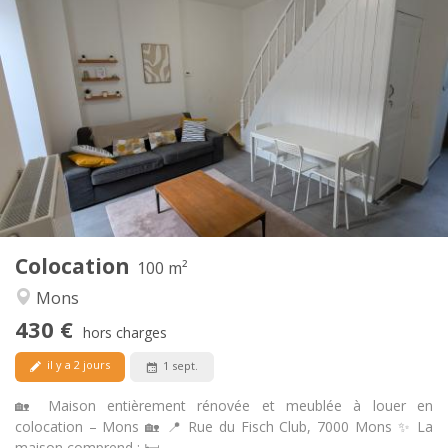
Infos Pratiques
430 €
Loyer:
60 €
Charges:
12 mois
Durée:
Non
Domiciliation:
Aménagement
Commune
Salle de bain:
Commune
Cuisine:
2
100 m
Superficie:
1
Pièces privées:
Colocation
Autre
100 m²
Studieuse, communautaire, calme,
Atmosphère:
Mons
chaleureuse
430 €
Non
Accès PMR:
hors charges
Non-fumeur
Fumeur:
il y a 2 jours
1 sept.
Non
Animaux de compagnie:
🏡 Maison entièrement rénovée et meublée à louer en
colocation – Mons 🏡 📍 Rue du Fisch Club, 7000 Mons ✨ La
maison comprend : 🛏️...