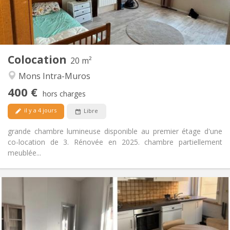
Commune
Salle de bain:
Commune
Cuisine:
2
20 m
Superficie:
1
Pièces privées:
Colocation
Autre
20 m²
Chaleureuse, calme, studieuse
Atmosphère:
Mons Intra-Muros
Non
Accès PMR:
400 €
Non-fumeur
Fumeur:
hors charges
Non
Animaux de compagnie:
il y a 4 jours
Libre
grande chambre lumineuse disponible au premier étage d'une
co-location de 3. Rénovée en 2025. chambre partiellement
meublée...
Infos Pratiques
400 €
Loyer:
80 €
Charges:
12 mois
Durée: