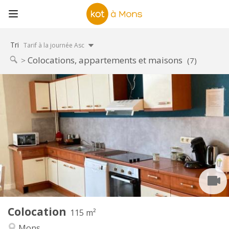
Tri
Tarif à la journée Asc
Colocations, appartements et maisons
(7)
Infos Pratiques
370 €
Loyer:
80 €
Charges:
11 mois
Durée:
Non
Domiciliation:
Aménagement
Commune
Salle de bain:
Commune
Cuisine:
2
115 m
Superficie:
1
Pièces privées:
Colocation
Autre
115 m²
Chaleureuse, studieuse, calme
Atmosphère:
Mons