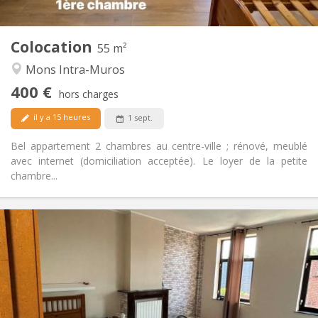
2
55 m
Superficie:
2
Pièces privées:
Colocation
Autre
55 m²
Calme, studieuse
Atmosphère:
Mons Intra-Muros
Non
Accès PMR:
400 €
Non-fumeur
Fumeur:
hors charges
Non
Animaux de compagnie:
il y a 15 heures
1 sept.
Bel appartement 2 chambres au centre-ville ; rénové, meublé
avec internet (domiciliation acceptée). Le loyer de la petite
chambre...
Infos Pratiques
400 €
Loyer:
50 €
Charges:
12 mois
Durée:
Non
Domiciliation:
Aménagement