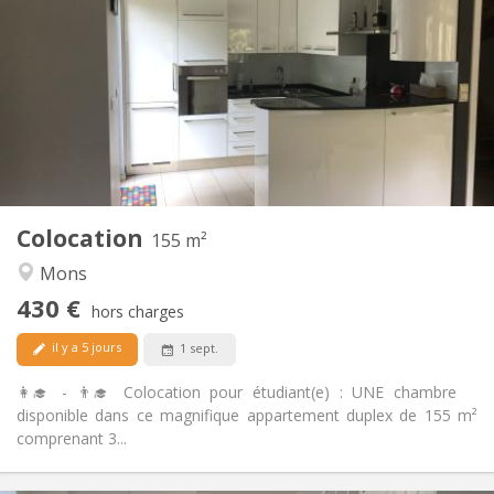
110 €
Charges:
12 mois
Durée:
Non
Domiciliation:
Aménagement
Commune
Salle de bain:
Commune
Cuisine:
2
155 m
Superficie:
4
Pièces privées:
Colocation
Autre
155 m²
Studieuse, chaleureuse
Atmosphère:
Mons
Non
Accès PMR:
430 €
Non-fumeur
Fumeur:
hors charges
Non
Animaux de compagnie:
il y a 5 jours
1 sept.
👩‍🎓 - 👨‍🎓 Colocation pour étudiant(e) : UNE chambre
disponible dans ce magnifique appartement duplex de 155 m²
comprenant 3...