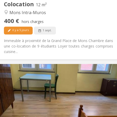
Colocation
Autre
12 m²
Communautaire
Atmosphère:
Mons Intra-Muros
Non
Accès PMR:
400 €
Non-fumeur
Fumeur:
hors charges
Non
Animaux de compagnie:
il y a 5 jours
1 sept.
Immeuble à proximité de la Grand Place de Mons Chambre dans
une co-location de 9 étudiants Loyer toutes charges comprises
cuisine...
Infos Pratiques
400 €
Loyer:
90 €
Charges:
12 mois, 5-6 mois
Durée:
Acceptée
Domiciliation:
Aménagement
Privée
Salle de bain:
Privée (pièce distincte)
Cuisine: