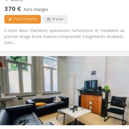
Non
Accès PMR:
370 €
Non-fumeur
Fumeur:
hors charges
Non
Animaux de compagnie:
il y a 21 heures
10 août
Il reste deux chambres spacieuses, lumineuses et meublées au
premier étage d'une maison comprenant 4 logements étudiants.
Avec...
Infos Pratiques
400 €
Loyer:
50 €
Charges:
11 mois
Durée:
Non
Domiciliation:
Aménagement
Commune
Salle de bain:
Commune
Cuisine:
2
12 m
Superficie:
1
Pièces privées: