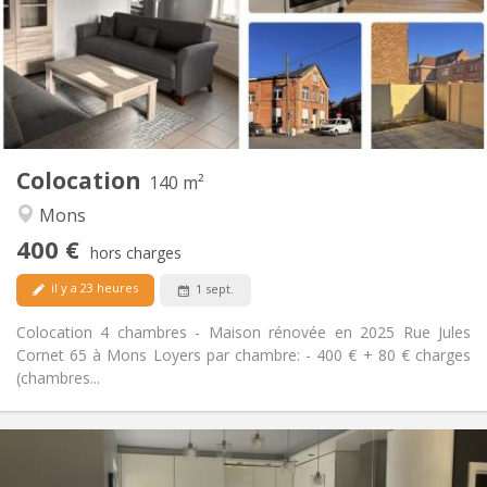
Non
Domiciliation:
Aménagement
Privée
Salle de bain:
Commune
Cuisine:
2
140 m
Superficie:
3
Pièces privées:
Colocation
Autre
140 m²
Studieuse, chaleureuse, calme
Atmosphère:
Mons
Non
Accès PMR:
400 €
Non-fumeur
Fumeur:
hors charges
Non
Animaux de compagnie:
il y a 23 heures
1 sept.
Colocation 4 chambres - Maison rénovée en 2025 Rue Jules
Cornet 65 à Mons Loyers par chambre: - 400 € + 80 € charges
(chambres...
Infos Pratiques
430 €
Loyer: