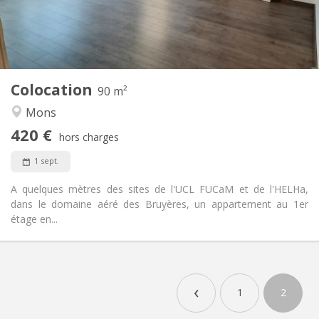
Aménagement
Commune
Salle de bain:
Commune
Cuisine:
2
90 m
Superficie:
3
Pièces privées:
Colocation
Autre
90 m²
Chaleureuse, communautaire, calme,
Atmosphère:
Mons
studieuse
420 €
Non
Accès PMR:
hors charges
Non-fumeur
Fumeur:
1 sept.
Non
Animaux de compagnie:
A quelques mètres des sites de l'UCL FUCaM et de l'HELHa,
dans le domaine aéré des Bruyères, un appartement au 1er
étage en...
‹
1
2