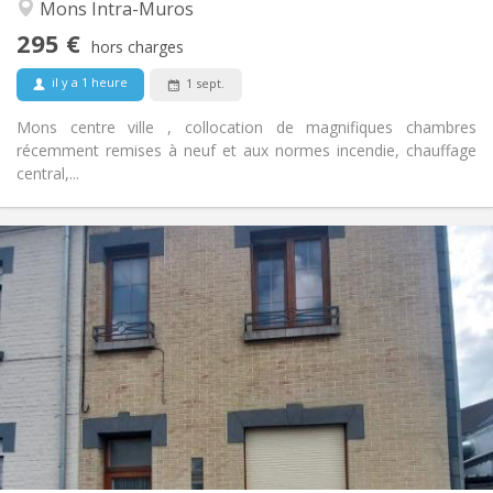
Calme
Atmosphère:
Mons Intra-Muros
Non
Accès PMR:
295 €
Non-fumeur
Fumeur:
hors charges
Non
Animaux de compagnie:
il y a 1 heure
1 sept.
Mons centre ville , collocation de magnifiques chambres
récemment remises à neuf et aux normes incendie, chauffage
central,...
Infos Pratiques
470 €
Loyer:
110 €
Charges:
12 mois
Durée:
Sous conditions
Domiciliation:
Aménagement
Privée
Salle de bain:
Commune
Cuisine:
2
144 m
Superficie:
4
Pièces privées: