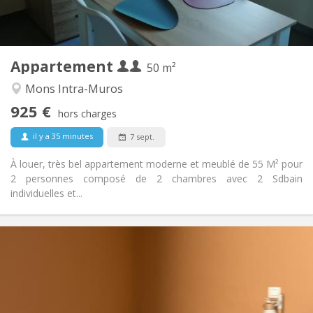
Privée (pièce distincte)
Cuisine:
2
50 m
Superficie:
4
Pièces privées:
Appartement
Autre
50 m²
Studieuse
Atmosphère:
Mons Intra-Muros
Non
Accès PMR:
925 €
Non-fumeur
Fumeur:
hors charges
Non
Animaux de compagnie:
il y a 35 minutes
7 sept.
À louer, très bel appartement moderne et meublé de 55 M² pour
2 personnes composé de 2 chambres avec 2 Sdbain
individuelles et...
Infos Pratiques
450 €
Loyer:
100 €
Charges:
12 mois
Durée:
Acceptée
Domiciliation: