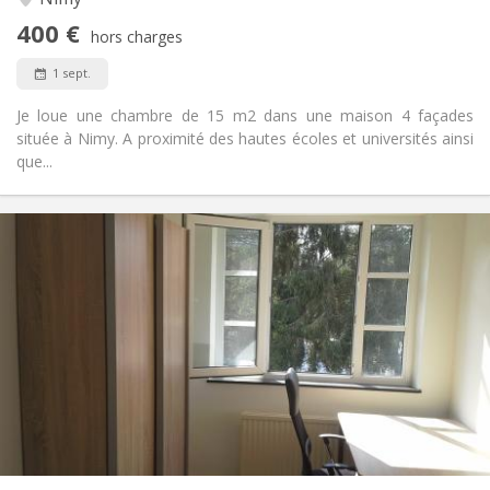
Chaleureuse, studieuse, calme
Atmosphère:
400 €
Non
Accès PMR:
hors charges
Non-fumeur
Fumeur:
1 sept.
Non
Animaux de compagnie:
Je loue une chambre de 15 m2 dans une maison 4 façades
située à Nimy. A proximité des hautes écoles et universités ainsi
que...
Infos Pratiques
350 €
Loyer:
50 €
Charges:
11 mois
Durée:
Non
Domiciliation:
Aménagement
Commune
Salle de bain:
Commune
Cuisine:
2
110 m
Superficie:
4
Pièces privées: