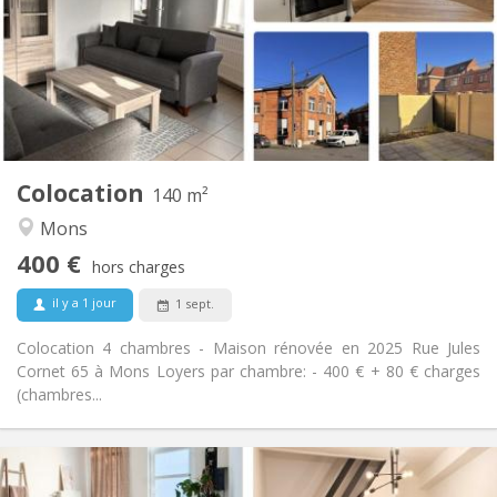
Non
Domiciliation:
Aménagement
Privée
Salle de bain:
Commune
Cuisine:
2
140 m
Superficie:
3
Pièces privées:
Colocation
Autre
140 m²
Studieuse, calme, chaleureuse
Atmosphère:
Mons
Non
Accès PMR:
400 €
Non-fumeur
Fumeur:
hors charges
Non
Animaux de compagnie:
il y a 1 jour
1 sept.
Colocation 4 chambres - Maison rénovée en 2025 Rue Jules
Cornet 65 à Mons Loyers par chambre: - 400 € + 80 € charges
(chambres...
Infos Pratiques