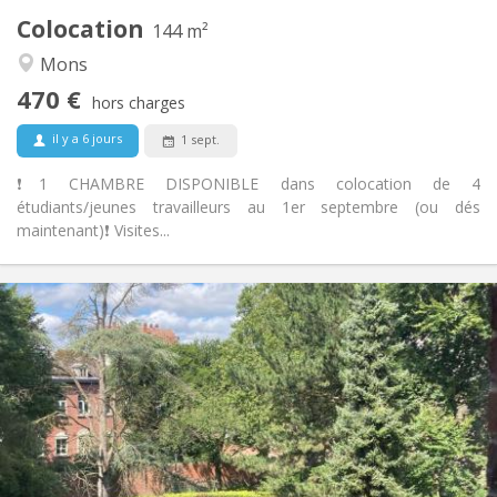
Colocation
Autre
144 m²
Calme, studieuse
Atmosphère:
Mons
Non
Accès PMR:
470 €
Non-fumeur
Fumeur:
hors charges
Non
Animaux de compagnie:
il y a 6 jours
1 sept.
❗️1 CHAMBRE DISPONIBLE dans colocation de 4
étudiants/jeunes travailleurs au 1er septembre (ou dés
maintenant)❗️ Visites...
Infos Pratiques
400 €
Loyer:
50 €
Charges:
12 mois
Durée:
Acceptée
Domiciliation:
Aménagement
Commune
Salle de bain: