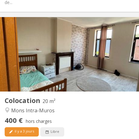
de...
Infos Pratiques
400 €
Loyer:
50 €
Charges:
12 mois
Durée:
Non
Domiciliation:
Aménagement
Commune
Salle de bain:
Commune
Cuisine:
2
20 m
Superficie:
1
Pièces privées:
Colocation
Autre
20 m²
Calme, chaleureuse, studieuse
Atmosphère:
Mons Intra-Muros
Non
Accès PMR:
400 €
Non-fumeur
Fumeur:
hors charges
Non
Animaux de compagnie:
il y a 3 jours
Libre