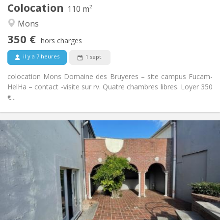
Colocation
Autre
110 m²
Calme, chaleureuse, studieuse,
Atmosphère:
Mons
communautaire
350 €
Non
Accès PMR:
hors charges
Non-fumeur
Fumeur:
il y a 7 heures
1 sept.
Non
Animaux de compagnie:
colocation Mons Domaine des Bruyeres – site campus Fucam-
HelHa – contact -visite sur rv. Quatre chambres libres. Loyer 350
€...
Infos Pratiques
1100 € (367 €/pers.)
Loyer:
300 € (100 €/pers.)
Charges:
12 mois
Durée:
Acceptée
Domiciliation:
Aménagement
Commune
Salle de bain:
Commune
Cuisine: