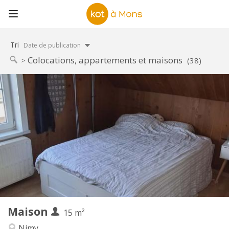
Tri
Date de publication
Colocations, appartements et maisons
(38)
Infos Pratiques
400 €
Loyer:
50 €
Charges:
12 mois, 11 mois, 10 mois, 5-6 mois, 3-4 mois, au
Durée:
mois
Non
Domiciliation:
Aménagement
Commune
Salle de bain:
Commune
Cuisine:
2
15 m
Superficie:
1
Pièces privées:
Maison
15 m²
Autre
Nimy