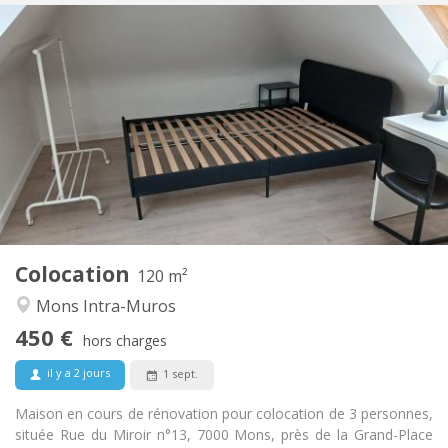
Infos Pratiques
450 €
Loyer:
100 €
Charges:
12 mois
Durée:
Non
Domiciliation:
Aménagement
Commune
Salle de bain:
Commune
Cuisine:
2
120 m
Superficie:
3
Pièces privées:
Colocation
Autre
120 m²
Calme
Atmosphère:
Mons Intra-Muros
Non
Accès PMR:
450 €
Fumeur ok
Fumeur:
hors charges
Non
Animaux de compagnie:
il y a 2 jours
1 sept.
Maison en cours de rénovation pour colocation de 3 personnes,
située Rue du Miroir n°13, 7000 Mons, près de la Grand-Place