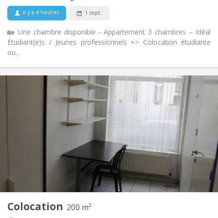
Non
Animaux de compagnie:
il y a 4 heures
1 sept.
🏡 Une chambre disponible - Appartement 3 chambres – Idéal
Étudiant(e)s / Jeunes professionnels => Colocation étudiante
ou...
Infos Pratiques
295 €
Loyer:
75 €
Charges:
12 mois
Durée:
Non
Domiciliation:
Aménagement
Commune
Salle de bain:
Commune
Cuisine:
2
200 m
Superficie:
1
Pièces privées:
Colocation
Autre
200 m²