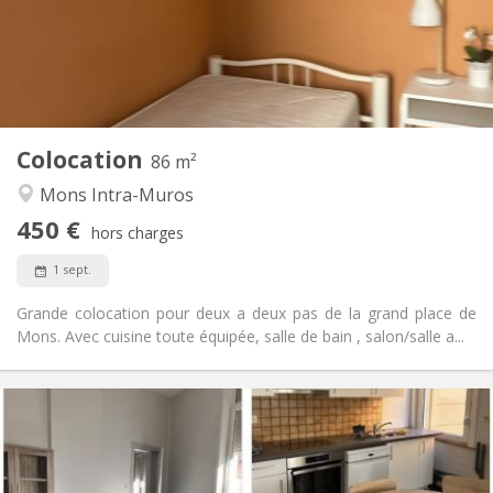
Aménagement
Commune
Salle de bain:
Commune
Cuisine:
2
86 m
Superficie:
1
Pièces privées:
Colocation
Autre
86 m²
Chaleureuse, studieuse, calme
Atmosphère:
Mons Intra-Muros
Non
Accès PMR:
450 €
Non-fumeur
Fumeur:
hors charges
Acceptés
Animaux de compagnie:
1 sept.
Grande colocation pour deux a deux pas de la grand place de
Mons. Avec cuisine toute équipée, salle de bain , salon/salle a...
Infos Pratiques
400 €
Loyer:
80 €
Charges:
12 mois
Durée: