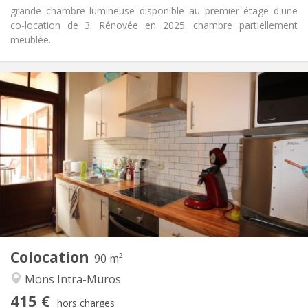
grande chambre lumineuse disponible au premier étage d'une
co-location de 3. Rénovée en 2025. chambre partiellement
meublée...
Infos Pratiques
415 €
Loyer:
135 €
Charges:
12 mois
Durée:
Acceptée
Domiciliation:
Aménagement
Commune
Salle de bain:
Commune
Cuisine:
2
90 m
Superficie:
3
Pièces privées:
Colocation
Autre
90 m²
Studieuse, calme, chaleureuse
Atmosphère:
Mons Intra-Muros
Non
Accès PMR:
415 €
Non-fumeur
Fumeur:
hors charges