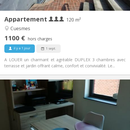
2
120 m
Superficie:
3
Pièces privées:
Appartement
Autre
120 m²
Calme
Atmosphère:
Cuesmes
Non
Accès PMR:
1100 €
Non-fumeur
Fumeur:
hors charges
Non
Animaux de compagnie:
il y a 1 jour
1 sept.
A LOUER un charmant et agréable DUPLEX 3 chambres avec
terrasse et jardin offrant calme, confort et convivialité. Le...
Infos Pratiques
925 €
Loyer:
150 €
Charges:
12 mois
Durée:
Sous conditions
Domiciliation:
Aménagement
Privée
Salle de bain: