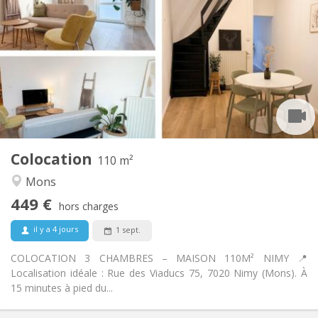
449 €
Loyer:
101 €
Charges:
12 mois
Durée:
Non
Domiciliation:
Aménagement
Commune
Salle de bain:
Commune
Cuisine:
2
110 m
Superficie:
3
Pièces privées:
Colocation
Autre
110 m²
Chaleureuse, communautaire, calme,
Atmosphère:
Mons
studieuse
449 €
Non
Accès PMR:
hors charges
Non-fumeur
Fumeur:
il y a 4 jours
1 sept.
Non
Animaux de compagnie:
COLOCATION 3 CHAMBRES – MAISON 110M² NIMY 📍
Localisation idéale : Rue des Viaducs 75, 7020 Nimy (Mons). À
15 minutes à pied du...