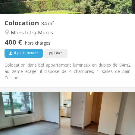
Commune
Cuisine:
2
84 m
Superficie:
1
Pièces privées:
Colocation
Autre
84 m²
Chaleureuse, communautaire, calme,
Atmosphère:
Mons Intra-Muros
studieuse
400 €
Non
Accès PMR:
hors charges
Non-fumeur
Fumeur:
il y a 11 heures
Libre
Non
Animaux de compagnie:
Colocation dans bel appartement lumineux en duplex de 84m2
au 2ème étage. il dispose de 4 chambres, 1 salles de bain
Cuisine...
Infos Pratiques
420 €
Loyer:
60 €
Charges:
12 mois
Durée:
Non
Domiciliation: